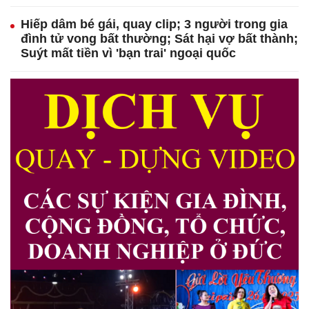
Hiếp dâm bé gái, quay clip; 3 người trong gia
đình tử vong bất thường; Sát hại vợ bất thành;
Suýt mất tiền vì 'bạn trai' ngoại quốc