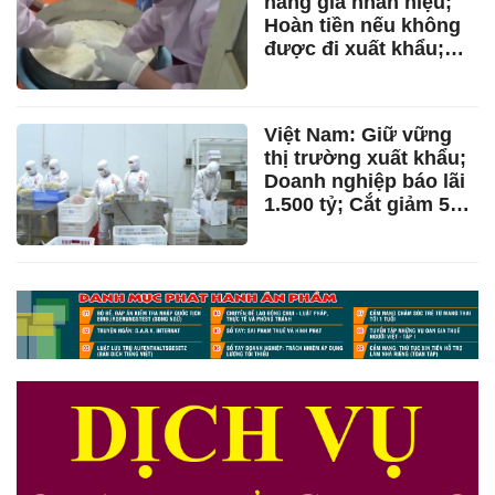
hàng giả nhãn hiệu;
Hoàn tiền nếu không
được đi xuất khẩu;
Trung tâm du lịch tâm
linh; Gỡ vướng 2 dự
án thép; 33 cơ sở sản
Việt Nam: Giữ vững
xuất, kinh doanh răng
thị trường xuất khẩu;
giả
Doanh nghiệp báo lãi
1.500 tỷ; Cắt giảm 58
ngành, nghề có điều
kiện; Thị trường hàng
không thứ 2 Đông
Nam Á; Giá tôm thẻ
rớt đáy