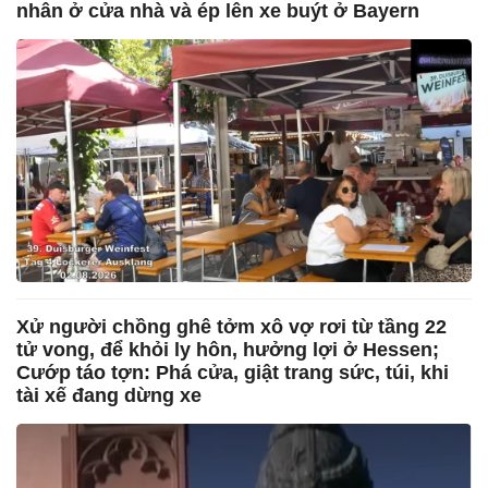
nhân ở cửa nhà và ép lên xe buýt ở Bayern
Xử người chồng ghê tởm xô vợ rơi từ tầng 22
tử vong, để khỏi ly hôn, hưởng lợi ở Hessen;
Cướp táo tợn: Phá cửa, giật trang sức, túi, khi
tài xế đang dừng xe