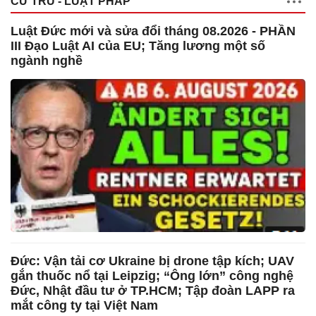
CƯ TRÚ - LUẬT PHÁP
Luật Đức mới và sửa đổi tháng 08.2026 - PHẦN
III Đạo Luật AI của EU; Tăng lương một số
ngành nghề
Đức: Vận tải cơ Ukraine bị drone tập kích; UAV
gắn thuốc nổ tại Leipzig; “Ông lớn” công nghệ
Đức, Nhật đầu tư ở TP.HCM; Tập đoàn LAPP ra
mắt công ty tại Việt Nam