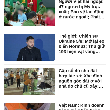
Người Việt hải ngoại:
UAV chứa chất nổ tại
47 người bị Mỹ trục
sân bay
xuất; Bảo vệ lao động
ở nước ngoài; Phát
triển nhân lực quốc
gia; Thêm suất Học
bổng Chevening; Cơ
Thế giới: Chiến sự
thủ vô địch trên đất
Ukraine 5/8; Mở lại eo
Hàn
biển Hormuz; Thu giữ
193 hiện vật vàng
35kg; Khai trừ Đảng
nguyên Phó Chủ
nhiệm Ủy ban Pháp
Cấp sổ đỏ cho đất
chế; Vụ sát hại 5
hợp tác xã; Xác định
người Thái Lan
nguồn gốc đất ở với
nhà do chủ cũ xây;
Thu hồi, chuyển mục
đích sử dụng rừng tại
dự án; Cấp thẻ căn
Việt Nam: Kinh doanh
cước vô thời hạn