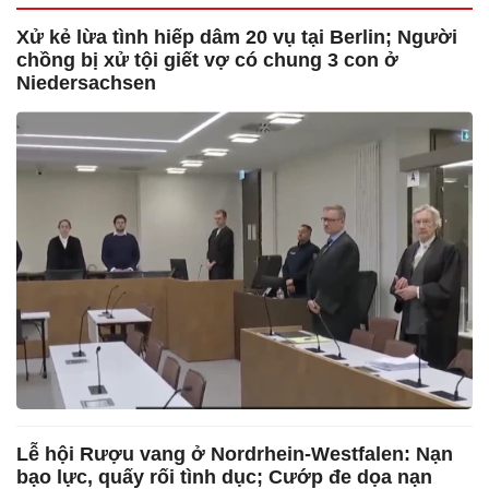
Xử kẻ lừa tình hiếp dâm 20 vụ tại Berlin; Người
chồng bị xử tội giết vợ có chung 3 con ở
Niedersachsen
Lễ hội Rượu vang ở Nordrhein-Westfalen: Nạn
bạo lực, quấy rối tình dục; Cướp đe dọa nạn