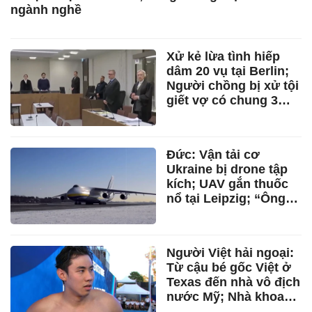
ngành nghề
Xử kẻ lừa tình hiếp
dâm 20 vụ tại Berlin;
Người chồng bị xử tội
giết vợ có chung 3
con ở Niedersachsen
Đức: Vận tải cơ
Ukraine bị drone tập
kích; UAV gắn thuốc
nổ tại Leipzig; “Ông
lớn” công nghệ Đức,
Nhật đầu tư ở
TP.HCM; Tập đoàn
Người Việt hải ngoại:
LAPP ra mắt công ty
Từ cậu bé gốc Việt ở
tại Việt Nam
Texas đến nhà vô địch
nước Mỹ; Nhà khoa
học AI rời Google