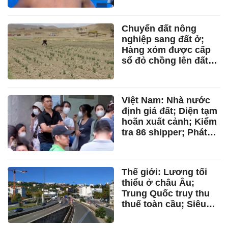
Chuyển đất nông
nghiệp sang đất ở;
Hàng xóm được cấp
sổ đỏ chồng lên đất
nhà mình; Xác nhận
thông tin cư trú; Lưu
ý sổ bảo hiểm xã hội;
Việt Nam: Nhà nước
Truy xuất nguồn gốc
định giá đất; Diện tạm
nguyên liệu
hoãn xuất cảnh; Kiểm
tra 86 shipper; Phát
khống 3.500 lượt đơn
thuốc BHYT; Ưu tiên
đấu thầu, mua hàng
Thế giới: Lương tối
hoá nội
thiểu ở châu Âu;
Trung Quốc truy thu
thuế toàn cầu; Siêu
đập thủy điện ở Tây
Tạng; Chiến sự