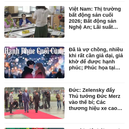
Ukraine 6/8; Nóng thế
Việt Nam: Thị trường
giới hôm nay 6/8
bất động sản cuối
2026; Bất động sản
Nghệ An; Lãi suất
ngân hàng 6/8; Ông
lớn ngành thép tăng
trưởng gấp 4 lần; Tin
Đã là vợ chồng, nhiều
mới siêu dự án 7.300
khi rất cần giả dại, giả
tỷ
khờ để được hạnh
phúc; Phúc họa tại
miệng; Đừng để em
khóc anh ơi
Đức: Zelensky đẩy
Thủ tướng Đức Merz
vào thế bí; Các
thương hiệu xe cao
cấp khủng hoảng;
Triển lãm Yayoi
Kusama; Phát hiện