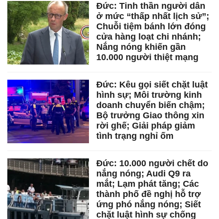
Đức: Tinh thần người dân
ở mức “thấp nhất lịch sử”;
Chuỗi tiệm bánh lớn đóng
cửa hàng loạt chi nhánh;
Nắng nóng khiến gần
10.000 người thiệt mạng
Đức: Kêu gọi siết chặt luật
hình sự; Môi trường kinh
doanh chuyển biến chậm;
Bộ trưởng Giao thông xin
rời ghế; Giải pháp giảm
tình trạng nghỉ ốm
Đức: 10.000 người chết do
nắng nóng; Audi Q9 ra
mắt; Lạm phát tăng; Các
thành phố đề nghị hỗ trợ
ứng phó nắng nóng; Siết
chặt luật hình sự chống