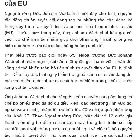
của EU
Ngoại trưởng Đức Johann Wadephul mới đây cho biết, nguyên
tắc đồng thuận tuyệt đối đang tạo ra những rào cản đáng kể
trong quy trình ra quyết định về an ninh của Liên minh châu Âu
(EU). Trước thực trạng này, ông Johann Wadephul kêu gọi cải
cách cơ chế hiện tại nhằm giúp khối phản ứng nhanh chóng và
hiệu quả hơn trước các cuộc khủng hoảng quốc tế.
Phát biểu trước báo giới ngày 6/5, Ngoại trưởng Đức Johann
Wadephul nhấn mạnh, chỉ cần một quốc gia thành viên phản đối
cũng có thể khiến toàn bộ tiến trình ra quyết định của EU bị đình
trệ. Điều này đặc biệt nguy hiểm trong bối cảnh châu Âu đang đối
mặt với nhiều thách thức địa chính trị nghiêm trọng, nhất là cuộc
xung đột tại Ukraine.
Ông Johann Wadephul cho rằng EU cần chuyển sang áp dụng cơ
chế bỏ phiếu theo đa số đủ điều kiện, đặc biệt trong lĩnh vực đối
ngoại và an ninh, nhằm tối ưu hóa tốc độ và hiệu quả phản ứng
của Khối 27. Theo Ngoại trưởng Đức, hiện đã có 12 quốc gia
thành viên ủng hộ đề xuất cải cách này, trong khi Berlin sẽ tiếp
tục đối thoại với những nước còn hoài nghi về việc từ bỏ nguyên
tắc nhất trí tuyệt đối. Thời gian qua, tranh luận về cải cách thể