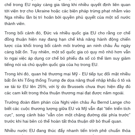
chế trong EU ngày càng gia tăng khi nhiều quyết định liên quan
tới viện trợ cho Ukraine hoặc các biện pháp trừng phạt nhằm vào
Nga nhiều lần bị trì hoãn bởi quyền phủ quyết của một số nước
thành viên.
Trong bối cảnh đó, Đức và nhiều quốc gia EU cho rằng cơ chế
đồng thuận hiện nay đang hạn chế khả năng hành động chiến
lược của khối trong bối cảnh môi trường an ninh châu Âu ngày
càng bất ổn. Tuy nhiên, một số quốc gia có quy mô nhỏ hơn vẫn
lo ngại việc áp dụng cơ chế bỏ phiếu đa số có thể làm suy giảm
tiếng nói và chủ quyền quốc gia của họ trong EU.
Trong khi đó, quan hệ thương mại Mỹ - EU tiếp tục đối mặt nhiều
bất ổn khi Tổng thống Trump đe dọa nâng thuế nhập khẩu ô tô và
xe tải từ EU lên 25%, với lý do Brussels chưa thực hiện đầy đủ
các cam kết trong thỏa thuận thương mại đạt được năm ngoái.
Trưởng đoàn đàm phán của Nghị viện châu Âu Bernd Lange cho
biết các cuộc thương lượng giữa EU và Mỹ vẫn đạt “tiến triển tích
cực”, song cảnh báo “vẫn còn một chặng đường dài phía trước”
trước khi hai bên có thể hoàn tất thỏa thuận dỡ bỏ thuế quan.
Nhiều nước EU đang thúc đẩy nhanh tiến trình phê chuẩn thỏa