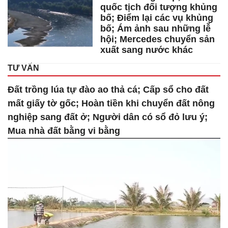
quốc tịch đối tượng khủng
bố; Điểm lại các vụ khủng
bố; Ám ảnh sau những lễ
hội; Mercedes chuyển sản
xuất sang nước khác
TƯ VẤN
Đất trồng lúa tự đào ao thả cá; Cấp sổ cho đất
mất giấy tờ gốc; Hoàn tiền khi chuyển đất nông
nghiệp sang đất ở; Người dân có sổ đỏ lưu ý;
Mua nhà đất bằng vi bằng