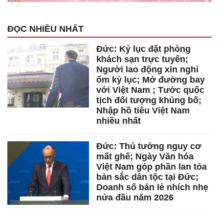
ĐỌC NHIỀU NHẤT
Đức: Kỷ lục đặt phòng
khách sạn trực tuyến;
Người lao động xin nghỉ
ốm kỷ lục; Mở đường bay
với Việt Nam ; Tước quốc
tịch đối tượng khủng bố;
Nhập hồ tiêu Việt Nam
nhiều nhất
Đức: Thủ tướng nguy cơ
mất ghế; Ngày Văn hóa
Việt Nam góp phần lan tỏa
bản sắc dân tộc tại Đức;
Doanh số bán lẻ nhích nhẹ
nửa đầu năm 2026