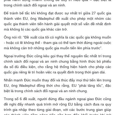
trong chính sách đối ngoại và an ninh.
Để tránh bế tắc khi không đạt được sự nhất trí giữa 27 quốc gia
thành viên EU, ông Wadephul đề xuất cho phép một nhóm các
quốc gia thành viên tiến hành giải quyết một số vấn đề nhất định
mà không bị các quốc gia khác cản trở.
Ông nói rõ: “Đề xuất của tôi có nghĩa là các quốc gia không muốn
- hoặc có lẽ không thể - tham gia có thể tạm thời đứng ngoài cuộc
mà không cản trở những quốc gia muốn tiến lên phía trước”.
Ngoại trưởng Đức cũng kêu gọi thay thế nguyên tắc nhất trí trong
chính sách đối ngoại và an ninh chung bằng hình thức bỏ phiếu
đa số đủ điều kiện, cho rằng hệ thống hiện hành cho phép các
quốc gia riêng lẻ trì hoãn việc ra quyết định trong thời gian dài.
Nhấn mạnh Đức muốn thay đổi và thúc đẩy mọi thứ tiến lên trong
EU, ông Wadephul đồng thời cho rằng, EU “phải tăng tốc”, đặc
biệt là trong chính sách đối ngoại và an ninh chung.
Trong số 6 đề xuất, người đứng đầu ngành ngoại giao Đức cũng
đề nghị đẩy nhanh quá trình mở rộng EU bằng cách đưa ra quy
trình gia nhập theo từng giai đoạn, với các bước trung gian giúp
các thành viên tiềm năng tiến gần hơn đến khối trước khi trở