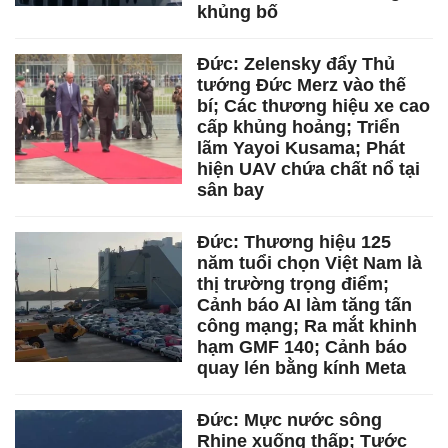
khủng bố
Đức: Zelensky đẩy Thủ
tướng Đức Merz vào thế
bí; Các thương hiệu xe cao
cấp khủng hoảng; Triển
lãm Yayoi Kusama; Phát
hiện UAV chứa chất nổ tại
sân bay
Đức: Thương hiệu 125
năm tuổi chọn Việt Nam là
thị trường trọng điểm;
Cảnh báo AI làm tăng tấn
công mạng; Ra mắt khinh
hạm GMF 140; Cảnh báo
quay lén bằng kính Meta
Đức: Mực nước sông
Rhine xuống thấp; Tước