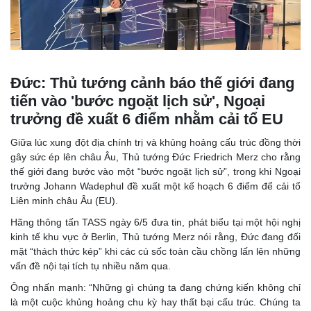
Đức: Thủ tướng cảnh báo thế giới đang
tiến vào 'bước ngoặt lịch sử', Ngoại
trưởng đề xuất 6 điểm nhằm cải tổ EU
Giữa lúc xung đột địa chính trị và khủng hoảng cấu trúc đồng thời
gây sức ép lên châu Âu, Thủ tướng Đức Friedrich Merz cho rằng
thế giới đang bước vào một “bước ngoặt lịch sử”, trong khi Ngoại
trưởng Johann Wadephul đề xuất một kế hoạch 6 điểm để cải tổ
Liên minh châu Âu (EU).
Hãng thông tấn TASS ngày 6/5 đưa tin, phát biểu tại một hội nghị
kinh tế khu vực ở Berlin, Thủ tướng Merz nói rằng, Đức đang đối
mặt “thách thức kép” khi các cú sốc toàn cầu chồng lấn lên những
vấn đề nội tại tích tụ nhiều năm qua.
Ông nhấn mạnh: “Những gì chúng ta đang chứng kiến không chỉ
là một cuộc khủng hoảng chu kỳ hay thất bại cấu trúc. Chúng ta