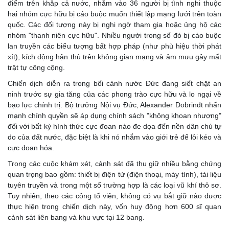
điểm trên khắp cả nước, nhắm vào 36 người bị tình nghi thuộc
hai nhóm cực hữu bị cáo buộc muốn thiết lập mạng lưới trên toàn
quốc. Các đối tượng này bị nghi ngờ tham gia hoặc ủng hộ các
nhóm "thanh niên cực hữu". Nhiều người trong số đó bị cáo buộc
lan truyền các biểu tượng bất hợp pháp (như phù hiệu thời phát
xít), kích động hận thù trên không gian mạng và âm mưu gây mất
trật tự công cộng.
Chiến dịch diễn ra trong bối cảnh nước Đức đang siết chặt an
ninh trước sự gia tăng của các phong trào cực hữu và lo ngại về
bạo lực chính trị. Bộ trưởng Nội vụ Đức, Alexander Dobrindt nhấn
mạnh chính quyền sẽ áp dụng chính sách "không khoan nhượng"
đối với bất kỳ hình thức cực đoan nào đe dọa đến nền dân chủ tự
do của đất nước, đặc biệt là khi nó nhắm vào giới trẻ để lôi kéo và
cực đoan hóa.
Trong các cuộc khám xét, cảnh sát đã thu giữ nhiều bằng chứng
quan trọng bao gồm: thiết bị điện tử (điện thoại, máy tính), tài liệu
tuyên truyền và trong một số trường hợp là các loại vũ khí thô sơ.
Tuy nhiên, theo các công tố viên, không có vụ bắt giữ nào được
thực hiện trong chiến dịch này, vốn huy động hơn 600 sĩ quan
cảnh sát liên bang và khu vực tại 12 bang.