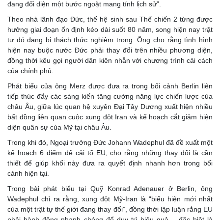
đang đối diện một bước ngoặt mang tính lịch sử”.
Theo nhà lãnh đạo Đức, thế hệ sinh sau Thế chiến 2 từng được
hưởng giai đoạn ổn định kéo dài suốt 80 năm, song hiện nay trật
tự đó đang bị thách thức nghiêm trọng. Ông cho rằng tình hình
hiện nay buộc nước Đức phải thay đổi trên nhiều phương diện,
đồng thời kêu gọi người dân kiên nhẫn với chương trình cải cách
của chính phủ.
Phát biểu của ông Merz được đưa ra trong bối cảnh Berlin liên
tiếp thúc đẩy các sáng kiến tăng cường năng lực chiến lược của
châu Âu, giữa lúc quan hệ xuyên Đại Tây Dương xuất hiện nhiều
bất đồng liên quan cuộc xung đột Iran và kế hoạch cắt giảm hiện
diện quân sự của Mỹ tại châu Âu.
Trong khi đó, Ngoại trưởng Đức Johann Wadephul đã đề xuất một
kế hoạch 6 điểm để cải tổ EU, cho rằng những thay đổi là cần
thiết để giúp khối này đưa ra quyết định nhanh hơn trong bối
cảnh hiện tại.
Trong bài phát biểu tại Quỹ Konrad Adenauer ở Berlin, ông
Wadephul chỉ ra rằng, xung đột Mỹ-Iran là “biểu hiện mới nhất
của một trật tự thế giới đang thay đổi”, đồng thời lập luận rằng EU
phải hành động nhanh chóng để duy trì hiệu quả – đặc biệt là