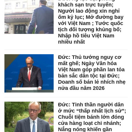
khách sạn trực tuyến;
Người lao động xin nghỉ
ốm kỷ lục; Mở đường bay
với Việt Nam ; Tước quốc
tịch đối tượng khủng bố;
Nhập hồ tiêu Việt Nam
nhiều nhất
Đức: Thủ tướng nguy cơ
mất ghế; Ngày Văn hóa
Việt Nam góp phần lan tỏa
bản sắc dân tộc tại Đức;
Doanh số bán lẻ nhích nhẹ
nửa đầu năm 2026
Đức: Tinh thần người dân
ở mức “thấp nhất lịch sử”;
Chuỗi tiệm bánh lớn đóng
cửa hàng loạt chi nhánh;
Nắng nóng khiến gần