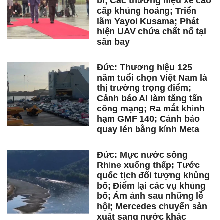
bí; Các thương hiệu xe cao
cấp khủng hoảng; Triển
lãm Yayoi Kusama; Phát
hiện UAV chứa chất nổ tại
sân bay
Đức: Thương hiệu 125
năm tuổi chọn Việt Nam là
thị trường trọng điểm;
Cảnh báo AI làm tăng tấn
công mạng; Ra mắt khinh
hạm GMF 140; Cảnh báo
quay lén bằng kính Meta
Đức: Mực nước sông
Rhine xuống thấp; Tước
quốc tịch đối tượng khủng
bố; Điểm lại các vụ khủng
bố; Ám ảnh sau những lễ
hội; Mercedes chuyển sản
xuất sang nước khác