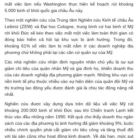
mất việc làm nếu Washington thực hiện kế hoạch rút khoảng
5.000 binh sĩ khỏi quốc gia châu Âu này.
Theo một nghiên cứu của Trung tâm Nghiên cứu Kinh tế châu Âu
Leibniz (ZEW) và Đại học Cologne, trung bình cứ hai binh sĩ Mỹ
rời khỏi Đức sẽ kéo theo việc mất một việc làm toàn thời gian có
đóng bảo hiểm xã hội tại khu vực bị ảnh hưởng. Trong đó,
khoảng 61% số việc làm bị mất nằm ở các doanh nghiệp địa
phương chứ không phải tại các căn cứ quân sự của Mỹ.
Các nhà nghiên cứu nhận định nguyên nhân chủ yếu là sự sụt
giảm chi tiêu của quân nhân Mỹ và gia đình họ, khiến doanh thu
của các doanh nghiệp địa phương giảm mạnh. Những khu vực có
nền kinh tế phụ thuộc nhiều vào sự hiện diện của quân đội Mỹ và
thị trường lao động yếu được đánh giá là chịu tác động nặng nề
nhất.
Nghiên cứu được xây dựng dựa trên dữ liệu về việc Mỹ rút
khoảng 200.000 binh sĩ khỏi Đức sau khi Chiến tranh Lạnh kết
thúc vào đầu những năm 1990. Kết quả cho thấy doanh thu ngân
sách của các địa phương bị ảnh hưởng đã giảm khoảng 9%, buộc
nhiều chính quyền phải cắt giảm chi tiêu công và tăng thuế đối
với tài sản cũng như hoạt động kinh doanh. Về dài hạn, mức sụt