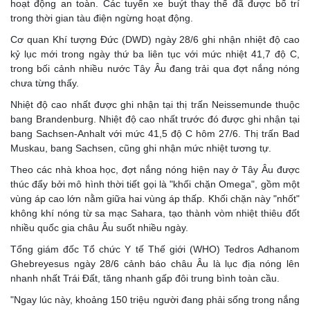
hoạt động an toàn. Các tuyến xe buýt thay thế đã được bố trí
trong thời gian tàu điện ngừng hoạt động.
Cơ quan Khí tượng Đức (DWD) ngày 28/6 ghi nhận nhiệt độ cao
kỷ lục mới trong ngày thứ ba liên tục với mức nhiệt 41,7 độ C,
trong bối cảnh nhiều nước Tây Âu đang trải qua đợt nắng nóng
chưa từng thấy.
Nhiệt độ cao nhất được ghi nhận tại thị trấn Neissemunde thuộc
bang Brandenburg. Nhiệt độ cao nhất trước đó được ghi nhận tại
bang Sachsen-Anhalt với mức 41,5 độ C hôm 27/6. Thị trấn Bad
Muskau, bang Sachsen, cũng ghi nhận mức nhiệt tương tự.
Theo các nhà khoa học, đợt nắng nóng hiện nay ở Tây Âu được
thúc đẩy bởi mô hình thời tiết gọi là "khối chặn Omega", gồm một
vùng áp cao lớn nằm giữa hai vùng áp thấp. Khối chặn này "nhốt"
không khí nóng từ sa mạc Sahara, tạo thành vòm nhiệt thiêu đốt
nhiều quốc gia châu Âu suốt nhiều ngày.
Tổng giám đốc Tổ chức Y tế Thế giới (WHO) Tedros Adhanom
Ghebreyesus ngày 28/6 cảnh báo châu Âu là lục địa nóng lên
nhanh nhất Trái Đất, tăng nhanh gấp đôi trung bình toàn cầu.
"Ngay lúc này, khoảng 150 triệu người đang phải sống trong nắng