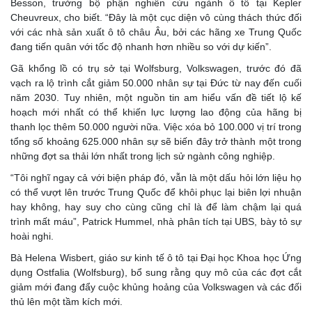
Besson, trưởng bộ phận nghiên cứu ngành ô tô tại Kepler
Cheuvreux, cho biết. “Đây là một cục diện vô cùng thách thức đối
với các nhà sản xuất ô tô châu Âu, bởi các hãng xe Trung Quốc
đang tiến quân với tốc độ nhanh hơn nhiều so với dự kiến”.
Gã khổng lồ có trụ sở tại Wolfsburg, Volkswagen, trước đó đã
vạch ra lộ trình cắt giảm 50.000 nhân sự tại Đức từ nay đến cuối
năm 2030. Tuy nhiên, một nguồn tin am hiểu vấn đề tiết lộ kế
hoạch mới nhất có thể khiến lực lượng lao động của hãng bị
thanh lọc thêm 50.000 người nữa. Việc xóa bỏ 100.000 vị trí trong
tổng số khoảng 625.000 nhân sự sẽ biến đây trở thành một trong
những đợt sa thải lớn nhất trong lịch sử ngành công nghiệp.
“Tôi nghĩ ngay cả với biện pháp đó, vẫn là một dấu hỏi lớn liệu họ
có thể vượt lên trước Trung Quốc để khôi phục lại biên lợi nhuận
hay không, hay suy cho cùng cũng chỉ là để làm chậm lại quá
trình mất máu”, Patrick Hummel, nhà phân tích tại UBS, bày tỏ sự
hoài nghi.
Bà Helena Wisbert, giáo sư kinh tế ô tô tại Đại học Khoa học Ứng
dụng Ostfalia (Wolfsburg), bổ sung rằng quy mô của các đợt cắt
giảm mới đang đẩy cuộc khủng hoảng của Volkswagen và các đối
thủ lên một tầm kích mới.