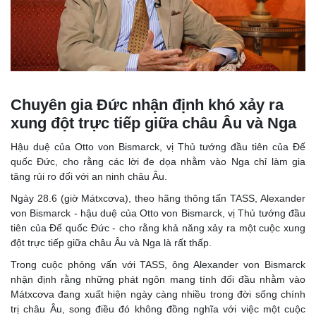
Chuyên gia Đức nhận định khó xảy ra
xung đột trực tiếp giữa châu Âu và Nga
Hậu duệ của Otto von Bismarck, vị Thủ tướng đầu tiên của Đế
quốc Đức, cho rằng các lời đe dọa nhằm vào Nga chỉ làm gia
tăng rủi ro đối với an ninh châu Âu.
Ngày 28.6 (giờ Mátxcơva), theo hãng thông tấn TASS, Alexander
von Bismarck - hậu duệ của Otto von Bismarck, vị Thủ tướng đầu
tiên của Đế quốc Đức - cho rằng khả năng xảy ra một cuộc xung
đột trực tiếp giữa châu Âu và Nga là rất thấp.
Trong cuộc phỏng vấn với TASS, ông Alexander von Bismarck
nhận định rằng những phát ngôn mang tính đối đầu nhằm vào
Mátxcơva đang xuất hiện ngày càng nhiều trong đời sống chính
trị châu Âu, song điều đó không đồng nghĩa với việc một cuộc