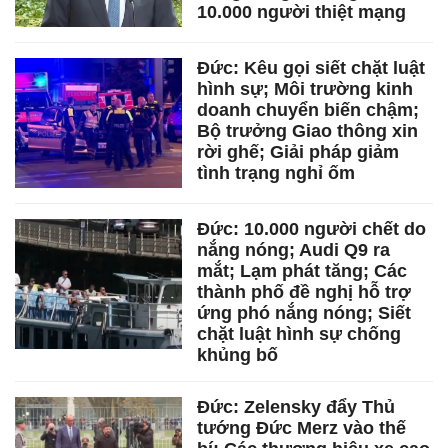
10.000 người thiệt mạng
Đức: Kêu gọi siết chặt luật
hình sự; Môi trường kinh
doanh chuyển biến chậm;
Bộ trưởng Giao thông xin
rời ghế; Giải pháp giảm
tình trạng nghỉ ốm
Đức: 10.000 người chết do
nắng nóng; Audi Q9 ra
mắt; Lạm phát tăng; Các
thành phố đề nghị hỗ trợ
ứng phó nắng nóng; Siết
chặt luật hình sự chống
khủng bố
Đức: Zelensky đẩy Thủ
tướng Đức Merz vào thế