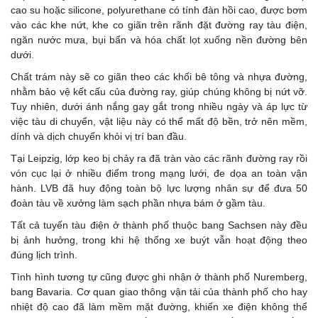
cao su hoặc silicone, polyurethane có tính đàn hồi cao, được bơm
vào các khe nứt, khe co giãn trên rãnh đặt đường ray tàu điện,
ngăn nước mưa, bụi bẩn và hóa chất lọt xuống nền đường bên
dưới.
Chất trám này sẽ co giãn theo các khối bê tông và nhựa đường,
nhằm bảo vệ kết cấu của đường ray, giúp chúng không bị nứt vỡ.
Tuy nhiên, dưới ánh nắng gay gắt trong nhiều ngày và áp lực từ
việc tàu di chuyển, vật liệu này có thể mất độ bền, trở nên mềm,
dính và dịch chuyển khỏi vị trí ban đầu.
Tại Leipzig, lớp keo bị chảy ra đã tràn vào các rãnh đường ray rồi
vón cục lại ở nhiều điểm trong mạng lưới, đe dọa an toàn vận
hành. LVB đã huy động toàn bộ lực lượng nhân sự để đưa 50
đoàn tàu về xưởng làm sạch phần nhựa bám ở gầm tàu.
Tất cả tuyến tàu điện ở thành phố thuộc bang Sachsen này đều
bị ảnh hưởng, trong khi hệ thống xe buýt vẫn hoạt động theo
đúng lịch trình.
Tình hình tương tự cũng được ghi nhận ở thành phố Nuremberg,
bang Bavaria. Cơ quan giao thông vận tải của thành phố cho hay
nhiệt độ cao đã làm mềm mặt đường, khiến xe điện không thể