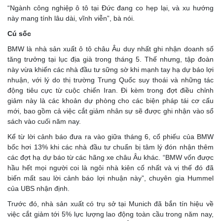
“Ngành công nghiệp ô tô tại Đức đang co hẹp lại, và xu hướng
này mang tính lâu dài, vĩnh viễn”, bà nói.
Cú sốc
BMW là nhà sản xuất ô tô châu Âu duy nhất ghi nhận doanh số
tăng trưởng tại lục địa già trong tháng 5. Thế nhưng, tập đoàn
này vừa khiến các nhà đầu tư sững sờ khi mạnh tay hạ dự báo lợi
nhuận, với lý do thị trường Trung Quốc suy thoái và những tác
động tiêu cực từ cuộc chiến Iran. Đi kèm trong đợt điều chỉnh
giảm này là các khoản dự phòng cho các biện pháp tái cơ cấu
mới, bao gồm cả việc cắt giảm nhân sự sẽ được ghi nhận vào sổ
sách vào cuối năm nay.
Kể từ lời cảnh báo đưa ra vào giữa tháng 6, cổ phiếu của BMW
bốc hơi 13% khi các nhà đầu tư chuẩn bị tâm lý đón nhận thêm
các đợt hạ dự báo từ các hãng xe châu Âu khác. “BMW vốn được
hầu hết mọi người coi là ngôi nhà kiên cố nhất và vị thế đó đã
biến mất sau lời cảnh báo lợi nhuận này”, chuyên gia Hummel
của UBS nhận định.
Trước đó, nhà sản xuất có trụ sở tại Munich đã bắn tín hiệu về
việc cắt giảm tới 5% lực lượng lao động toàn cầu trong năm nay,