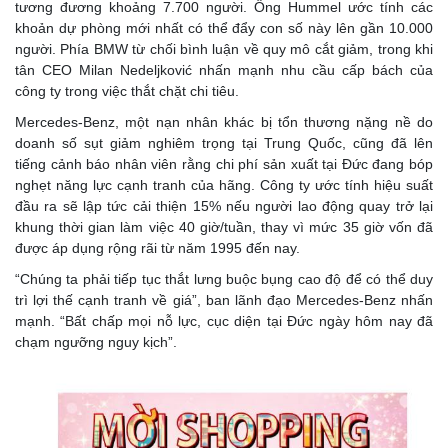
tương đương khoảng 7.700 người. Ông Hummel ước tính các
khoản dự phòng mới nhất có thể đẩy con số này lên gần 10.000
người. Phía BMW từ chối bình luận về quy mô cắt giảm, trong khi
tân CEO Milan Nedeljković nhấn mạnh nhu cầu cấp bách của
công ty trong việc thắt chặt chi tiêu.
Mercedes-Benz, một nạn nhân khác bị tổn thương nặng nề do
doanh số sụt giảm nghiêm trọng tại Trung Quốc, cũng đã lên
tiếng cảnh báo nhân viên rằng chi phí sản xuất tại Đức đang bóp
nghẹt năng lực cạnh tranh của hãng. Công ty ước tính hiệu suất
đầu ra sẽ lập tức cải thiện 15% nếu người lao động quay trở lại
khung thời gian làm việc 40 giờ/tuần, thay vì mức 35 giờ vốn đã
được áp dụng rộng rãi từ năm 1995 đến nay.
“Chúng ta phải tiếp tục thắt lưng buộc bụng cao độ để có thể duy
trì lợi thế cạnh tranh về giá”, ban lãnh đạo Mercedes-Benz nhấn
mạnh. “Bất chấp mọi nỗ lực, cục diện tại Đức ngày hôm nay đã
chạm ngưỡng nguy kịch”.