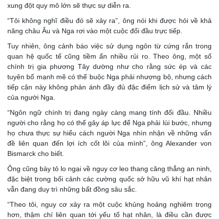
xung đột quy mô lớn sẽ thực sự diễn ra.
“Tôi không nghĩ điều đó sẽ xảy ra”, ông nói khi được hỏi về khả
năng châu Âu và Nga rơi vào một cuộc đối đầu trực tiếp.
Tuy nhiên, ông cảnh báo việc sử dụng ngôn từ cứng rắn trong
quan hệ quốc tế cũng tiềm ẩn nhiều rủi ro. Theo ông, một số
chính trị gia phương Tây dường như cho rằng sức ép và các
tuyên bố mạnh mẽ có thể buộc Nga phải nhượng bộ, nhưng cách
tiếp cận này không phản ánh đầy đủ đặc điểm lịch sử và tâm lý
của người Nga.
“Ngôn ngữ chính trị đang ngày càng mang tính đối đầu. Nhiều
người cho rằng họ có thể gây áp lực để Nga phải lùi bước, nhưng
họ chưa thực sự hiểu cách người Nga nhìn nhận về những vấn
đề liên quan đến lợi ích cốt lõi của mình”, ông Alexander von
Bismarck cho biết.
Ông cũng bày tỏ lo ngại về nguy cơ leo thang căng thẳng an ninh,
đặc biệt trong bối cảnh các cường quốc sở hữu vũ khí hạt nhân
vẫn đang duy trì những bất đồng sâu sắc.
“Theo tôi, nguy cơ xảy ra một cuộc khủng hoảng nghiêm trọng
hơn, thậm chí liên quan tới yếu tố hạt nhân, là điều cần được