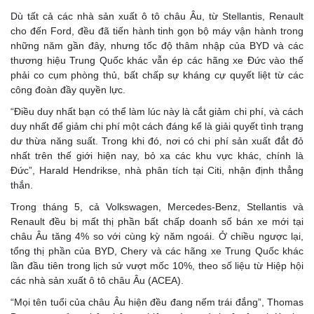
Dù tất cả các nhà sản xuất ô tô châu Âu, từ Stellantis, Renault
cho đến Ford, đều đã tiến hành tinh gọn bộ máy vận hành trong
những năm gần đây, nhưng tốc độ thâm nhập của BYD và các
thương hiệu Trung Quốc khác vẫn ép các hãng xe Đức vào thế
phải co cụm phòng thủ, bất chấp sự kháng cự quyết liệt từ các
công đoàn đầy quyền lực.
“Điều duy nhất bạn có thể làm lúc này là cắt giảm chi phí, và cách
duy nhất để giảm chi phí một cách đáng kể là giải quyết tình trạng
dư thừa năng suất. Trong khi đó, nơi có chi phí sản xuất đắt đỏ
nhất trên thế giới hiện nay, bỏ xa các khu vực khác, chính là
Đức”, Harald Hendrikse, nhà phân tích tại Citi, nhận định thẳng
thắn.
Trong tháng 5, cả Volkswagen, Mercedes-Benz, Stellantis và
Renault đều bị mất thị phần bất chấp doanh số bán xe mới tại
châu Âu tăng 4% so với cùng kỳ năm ngoái. Ở chiều ngược lại,
tổng thị phần của BYD, Chery và các hãng xe Trung Quốc khác
lần đầu tiên trong lịch sử vượt mốc 10%, theo số liệu từ Hiệp hội
các nhà sản xuất ô tô châu Âu (ACEA).
“Mọi tên tuổi của châu Âu hiện đều đang nếm trái đắng”, Thomas