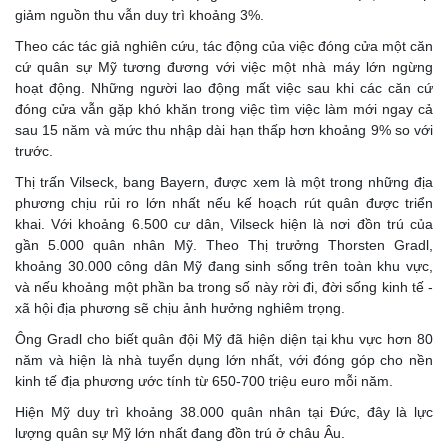
giảm nguồn thu vẫn duy trì khoảng 3%.
Theo các tác giả nghiên cứu, tác động của việc đóng cửa một căn
cứ quân sự Mỹ tương đương với việc một nhà máy lớn ngừng
hoạt động. Những người lao động mất việc sau khi các căn cứ
đóng cửa vẫn gặp khó khăn trong việc tìm việc làm mới ngay cả
sau 15 năm và mức thu nhập dài hạn thấp hơn khoảng 9% so với
trước.
Thị trấn Vilseck, bang Bayern, được xem là một trong những địa
phương chịu rủi ro lớn nhất nếu kế hoạch rút quân được triển
khai. Với khoảng 6.500 cư dân, Vilseck hiện là nơi đồn trú của
gần 5.000 quân nhân Mỹ. Theo Thị trưởng Thorsten Gradl,
khoảng 30.000 công dân Mỹ đang sinh sống trên toàn khu vực,
và nếu khoảng một phần ba trong số này rời đi, đời sống kinh tế -
xã hội địa phương sẽ chịu ảnh hưởng nghiêm trọng.
Ông Gradl cho biết quân đội Mỹ đã hiện diện tại khu vực hơn 80
năm và hiện là nhà tuyển dụng lớn nhất, với đóng góp cho nền
kinh tế địa phương ước tính từ 650-700 triệu euro mỗi năm.
Hiện Mỹ duy trì khoảng 38.000 quân nhân tại Đức, đây là lực
lượng quân sự Mỹ lớn nhất đang đồn trú ở châu Âu.