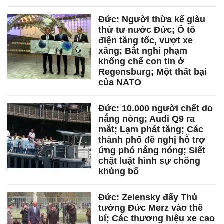
Đức: Người thừa kế giàu
thứ tư nước Đức; Ô tô
điện tăng tốc, vượt xe
xăng; Bắt nghi phạm
khống chế con tin ở
Regensburg; Một thất bại
của NATO
Đức: 10.000 người chết do
nắng nóng; Audi Q9 ra
mắt; Lạm phát tăng; Các
thành phố đề nghị hỗ trợ
ứng phó nắng nóng; Siết
chặt luật hình sự chống
khủng bố
Đức: Zelensky đẩy Thủ
tướng Đức Merz vào thế
bí; Các thương hiệu xe cao