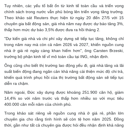
Tuy nhiên, các yếu tố bất ổn từ kinh tế toàn cầu và triển vọng
chính sách trong nước vẫn phủ bóng lên triển vọng tăng trưởng.
Theo khảo sát Reuters thực hiện từ ngày 20 đến 27/5 với 15
chuyên gia bất động sản, giá nhà năm nay được dự báo tăng 3%,
thấp hơn mức dự báo 3,5% được đưa ra hồi tháng 2.
"Dự kiến giá nhà và chi phí xây dựng sẽ tiếp tục tăng, không chỉ
trong năm nay mà còn cả năm 2026 và 2027, khiến nguồn cung
nhà ở giá rẻ ngày càng khan hiếm hơn", ông Carsten Brzeski,
trưởng bộ phận kinh tế vĩ mô toàn cầu tại ING, nhận định.
Ông cũng cho biết thị trường lao động yếu đi, giá nhà tăng và lãi
suất biến động đang ngăn cản khả năng cải thiện mức độ chi trả,
khiến quá trình phục hồi của thị trường bất động sản sẽ tiếp tục
diễn ra chậm.
Năm ngoái, Đức xây dựng được khoảng 251.900 căn hộ, giảm
14,4% so với năm trước và thấp hơn nhiều so với mục tiêu
400.000 căn mỗi năm của chính phủ.
Trong khảo sát riêng về nguồn cung nhà ở giá rẻ, phần lớn
chuyên gia cho rằng tình hình sẽ còn tệ hơn năm 2025. Đồng
thời, gần như tất cả chuyên gia được hỏi đều nhận định khả năng