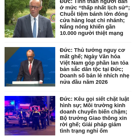
Đức: Tinh thần người dân
ở mức “thấp nhất lịch sử”;
Chuỗi tiệm bánh lớn đóng
cửa hàng loạt chi nhánh;
Nắng nóng khiến gần
10.000 người thiệt mạng
Đức: Thủ tướng nguy cơ
mất ghế; Ngày Văn hóa
Việt Nam góp phần lan tỏa
bản sắc dân tộc tại Đức;
Doanh số bán lẻ nhích nhẹ
nửa đầu năm 2026
Đức: Kêu gọi siết chặt luật
hình sự; Môi trường kinh
doanh chuyển biến chậm;
Bộ trưởng Giao thông xin
rời ghế; Giải pháp giảm
tình trạng nghỉ ốm