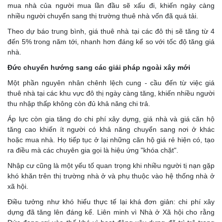
mua nhà của người mua lần đầu sẽ xấu đi, khiến ngày càng
nhiều người chuyển sang thị trường thuê nhà vốn đã quá tải.
Theo dự báo trung bình, giá thuê nhà tại các đô thị sẽ tăng từ 4
đến 5% trong năm tới, nhanh hơn đáng kể so với tốc độ tăng giá
nhà.
Đức chuyển hướng sang các giải pháp ngoài xây mới
Một phần nguyên nhân chênh lệch cung - cầu đến từ việc giá
thuê nhà tại các khu vực đô thị ngày càng tăng, khiến nhiều người
thu nhập thấp không còn đủ khả năng chi trả.
Áp lực còn gia tăng do chi phí xây dựng, giá nhà và giá căn hộ
tăng cao khiến ít người có khả năng chuyển sang nơi ở khác
hoặc mua nhà. Họ tiếp tục ở lại những căn hộ giá rẻ hiện có, tạo
ra điều mà các chuyên gia gọi là hiệu ứng "khóa chặt".
Nhập cư cũng là một yếu tố quan trọng khi nhiều người tị nạn gặp
khó khăn trên thị trường nhà ở và phụ thuộc vào hệ thống nhà ở
xã hội.
Điều tưởng như khó hiểu thực tế lại khá đơn giản: chi phí xây
dựng đã tăng lên đáng kể. Liên minh vì Nhà ở Xã hội cho rằng