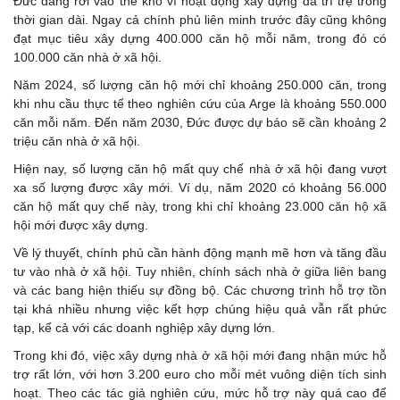
Đức đang rơi vào thế khó vì hoạt động xây dựng đã trì trệ trong
thời gian dài. Ngay cả chính phủ liên minh trước đây cũng không
đạt mục tiêu xây dựng 400.000 căn hộ mỗi năm, trong đó có
100.000 căn nhà ở xã hội.
Năm 2024, số lượng căn hộ mới chỉ khoảng 250.000 căn, trong
khi nhu cầu thực tế theo nghiên cứu của Arge là khoảng 550.000
căn mỗi năm. Đến năm 2030, Đức được dự báo sẽ cần khoảng 2
triệu căn nhà ở xã hội.
Hiện nay, số lượng căn hộ mất quy chế nhà ở xã hội đang vượt
xa số lượng được xây mới. Ví dụ, năm 2020 có khoảng 56.000
căn hộ mất quy chế này, trong khi chỉ khoảng 23.000 căn hộ xã
hội mới được xây dựng.
Về lý thuyết, chính phủ cần hành động mạnh mẽ hơn và tăng đầu
tư vào nhà ở xã hội. Tuy nhiên, chính sách nhà ở giữa liên bang
và các bang hiện thiếu sự đồng bộ. Các chương trình hỗ trợ tồn
tại khá nhiều nhưng việc kết hợp chúng hiệu quả vẫn rất phức
tạp, kể cả với các doanh nghiệp xây dựng lớn.
Trong khi đó, việc xây dựng nhà ở xã hội mới đang nhận mức hỗ
trợ rất lớn, với hơn 3.200 euro cho mỗi mét vuông diện tích sinh
hoạt. Theo các tác giả nghiên cứu, mức hỗ trợ này quá cao để