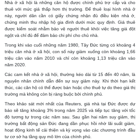
Nhà ở xã hội là những căn hộ được chính phủ trợ cấp và cho
thuê với mức giá thấp hơn thị trường. Để thuê loại hình nhà ở
này, người dân cần có giấy chứng nhận đủ điều kiện nhà ở,
chứng minh thu nhập hộ gia đình dưới mức quy định. Giá thuê
được kiểm soát nhằm bảo vệ người thuê khỏi việc tăng giá đột
ngột và chỉ đủ để đảm bảo chi phí cho chủ nhà.
Trong khi vào cuối những năm 1980, Tây Đức từng có khoảng 4
triệu căn nhà ở xã hội, con số này giảm xuống còn khoảng 1,66
triệu căn vào năm 2010 và chỉ còn khoảng 1,13 triệu căn vào
năm 2020.
Các cam kết nhà ở xã hội, thường kéo dài từ 15 đến 40 năm, là
nguyên nhân chính dẫn đến sự suy giảm này. Khi thời hạn kết
thúc, các căn hộ có thể được bán hoặc cho thuê tự do theo giá thị
trường mà không còn bị ràng buộc bởi chính phủ.
Theo khảo sát mới nhất của Reuters, giá nhà tại Đức được dự
báo sẽ tăng khoảng 3% trong năm 2025 và tiếp tục tăng với tốc
độ tương tự trong các năm sau. Sau gần hai năm suy giảm, thị
trường bất động sản Đức đang dần phục hồi nhờ lãi suất giảm,
hoạt động kinh tế cải thiện và kỳ vọng vào các chương trình đầu
tư cơ sở hạ tầng quy mô lớn của chính phủ.