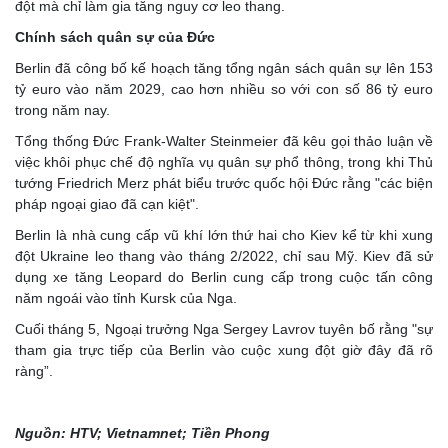
đột mà chỉ làm gia tăng nguy cơ leo thang.
Chính sách quân sự của Đức
Berlin đã công bố kế hoạch tăng tổng ngân sách quân sự lên 153
tỷ euro vào năm 2029, cao hơn nhiều so với con số 86 tỷ euro
trong năm nay.
Tổng thống Đức Frank-Walter Steinmeier đã kêu gọi thảo luận về
việc khôi phục chế độ nghĩa vụ quân sự phổ thông, trong khi Thủ
tướng Friedrich Merz phát biểu trước quốc hội Đức rằng "các biện
pháp ngoại giao đã cạn kiệt".
Berlin là nhà cung cấp vũ khí lớn thứ hai cho Kiev kể từ khi xung
đột Ukraine leo thang vào tháng 2/2022, chỉ sau Mỹ. Kiev đã sử
dụng xe tăng Leopard do Berlin cung cấp trong cuộc tấn công
năm ngoái vào tỉnh Kursk của Nga.
Cuối tháng 5, Ngoại trưởng Nga Sergey Lavrov tuyên bố rằng "sự
tham gia trực tiếp của Berlin vào cuộc xung đột giờ đây đã rõ
ràng”.
Nguồn: HTV; Vietnamnet; Tiền Phong