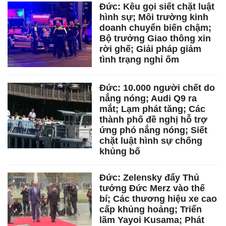
Đức: Kêu gọi siết chặt luật
hình sự; Môi trường kinh
doanh chuyển biến chậm;
Bộ trưởng Giao thông xin
rời ghế; Giải pháp giảm
tình trạng nghỉ ốm
Đức: 10.000 người chết do
nắng nóng; Audi Q9 ra
mắt; Lạm phát tăng; Các
thành phố đề nghị hỗ trợ
ứng phó nắng nóng; Siết
chặt luật hình sự chống
khủng bố
Đức: Zelensky đẩy Thủ
tướng Đức Merz vào thế
bí; Các thương hiệu xe cao
cấp khủng hoảng; Triển
lãm Yayoi Kusama; Phát