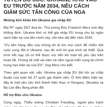
EU TRƯỚC NĂM 2034, NÊU CÁCH
GIẢM SỨC TẤN CÔNG CỦA NGA
Những khó khăn khi Ukraine gia nhập EU
Đài RT ngày 20/7 đưa tin, Thủ tướng Đức Friedrich Merz mới đây
khẳng định, Ukraine khó có thể gia nhập EU trong chu kỳ ngân
sách hiện tại của liên minh này, vốn kéo dài đến năm 2034.
"Ưu tiên hàng đầu của chúng tôi là tìm mọi cách để chấm dứt
cuộc xung đột ở Ukraine, sau đó mới tới quá trình tái thiết. Quá
trình kết nạp chỉ có thể được xúc tiến khi toàn bộ yêu cầu trên
hoàn tất. Chúng sẽ mất vài năm và nằm ngoài triển vọng tài chính
trung hạn hiện tại của EU", ông Merz cho biết.
Theo giới quan sát, việc Ukraine gia nhập EU đòi hỏi sự chấp
thuận của toàn bộ 27 quốc gia thành viên. Ở thời điểm hiện tại,
đây là một yêu cầu khó thành hiện thực vì Hungary, Slovakia và
Ba Lan đều đang phản đối.
Hỗ trợ Đức cho Ukraine
Cùng ngày, Thiếu tướng Christian Freuding, người phụ trách