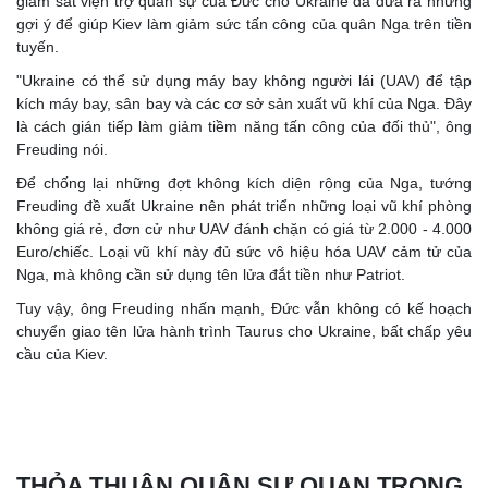
giám sát viện trợ quân sự của Đức cho Ukraine đã đưa ra những
gợi ý để giúp Kiev làm giảm sức tấn công của quân Nga trên tiền
tuyến.
"Ukraine có thể sử dụng máy bay không người lái (UAV) để tập
kích máy bay, sân bay và các cơ sở sản xuất vũ khí của Nga. Đây
là cách gián tiếp làm giảm tiềm năng tấn công của đối thủ", ông
Freuding nói.
Để chống lại những đợt không kích diện rộng của Nga, tướng
Freuding đề xuất Ukraine nên phát triển những loại vũ khí phòng
không giá rẻ, đơn cử như UAV đánh chặn có giá từ 2.000 - 4.000
Euro/chiếc. Loại vũ khí này đủ sức vô hiệu hóa UAV cảm tử của
Nga, mà không cần sử dụng tên lửa đắt tiền như Patriot.
Tuy vậy, ông Freuding nhấn mạnh, Đức vẫn không có kế hoạch
chuyển giao tên lửa hành trình Taurus cho Ukraine, bất chấp yêu
cầu của Kiev.
THỎA THUẬN QUÂN SỰ QUAN TRONG