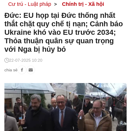
Cư trú - Luật pháp
Chính trị - Xã hội
Đức: EU họp tại Đức thống nhất
thắt chặt quy chế tị nạn; Cảnh báo
Ukraine khó vào EU trước 2034;
Thỏa thuận quân sự quan trọng
với Nga bị hủy bỏ
22-07-2025 10:20
chia sẻ