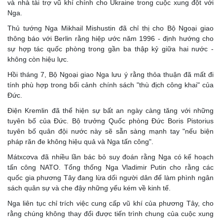
và nhà tài trợ vũ khí chính cho Ukraine trong cuộc xung đột với
Nga.
Thủ tướng Nga Mikhail Mishustin đã chỉ thị cho Bộ Ngoại giao
thông báo với Berlin rằng hiệp ước năm 1996 - định hướng cho
sự hợp tác quốc phòng trong gần ba thập kỷ giữa hai nước -
không còn hiệu lực.
Hồi tháng 7, Bộ Ngoại giao Nga lưu ý rằng thỏa thuận đã mất đi
tính phù hợp trong bối cảnh chính sách "thù địch công khai" của
Đức.
Điện Kremlin đã thể hiện sự bất an ngày càng tăng với những
tuyên bố của Đức. Bộ trưởng Quốc phòng Đức Boris Pistorius
tuyên bố quân đội nước này sẽ sẵn sàng mạnh tay "nếu biện
pháp răn đe không hiệu quả và Nga tấn công".
Mátxcơva đã nhiều lần bác bỏ suy đoán rằng Nga có kế hoạch
tấn công NATO. Tổng thống Nga Vladimir Putin cho rằng các
quốc gia phương Tây đang lừa dối người dân để làm phình ngân
sách quân sự và che đậy những yếu kém về kinh tế.
Nga liên tục chỉ trích việc cung cấp vũ khí của phương Tây, cho
rằng chúng không thay đổi được tiến trình chung của cuộc xung