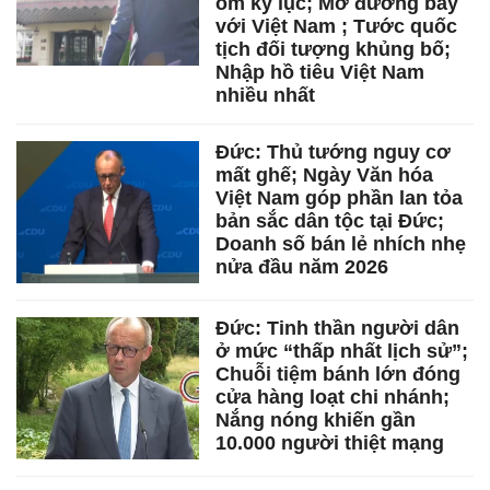
ốm kỷ lục; Mở đường bay
với Việt Nam ; Tước quốc
tịch đối tượng khủng bố;
Nhập hồ tiêu Việt Nam
nhiều nhất
Đức: Thủ tướng nguy cơ
mất ghế; Ngày Văn hóa
Việt Nam góp phần lan tỏa
bản sắc dân tộc tại Đức;
Doanh số bán lẻ nhích nhẹ
nửa đầu năm 2026
Đức: Tinh thần người dân
ở mức “thấp nhất lịch sử”;
Chuỗi tiệm bánh lớn đóng
cửa hàng loạt chi nhánh;
Nắng nóng khiến gần
10.000 người thiệt mạng