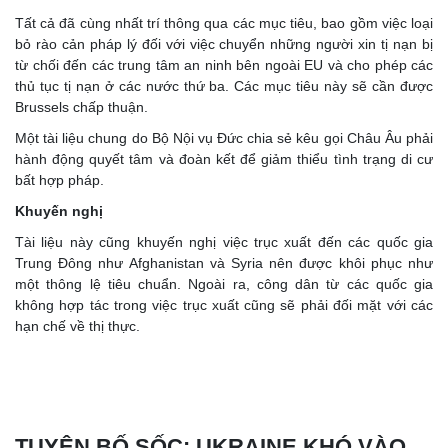
Tất cả đã cùng nhất trí thông qua các mục tiêu, bao gồm việc loại
bỏ rào cản pháp lý đối với việc chuyển những người xin tị nạn bị
từ chối đến các trung tâm an ninh bên ngoài EU và cho phép các
thủ tục tị nạn ở các nước thứ ba. Các mục tiêu này sẽ cần được
Brussels chấp thuận.
Một tài liệu chung do Bộ Nội vụ Đức chia sẻ kêu gọi Châu Âu phải
hành động quyết tâm và đoàn kết để giảm thiểu tình trạng di cư
bất hợp pháp.
Khuyến nghị
Tài liệu này cũng khuyến nghị việc trục xuất đến các quốc gia
Trung Đông như Afghanistan và Syria nên được khôi phục như
một thông lệ tiêu chuẩn. Ngoài ra, công dân từ các quốc gia
không hợp tác trong việc trục xuất cũng sẽ phải đối mặt với các
hạn chế về thị thực.
TUYÊN BỐ SỐC: UKRAINE KHÓ VÀO