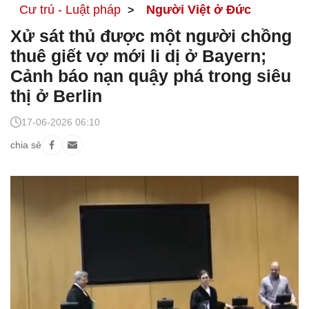
Cư trú - Luật pháp
Người Việt ở Đức
Xử sát thủ được một người chồng
thuê giết vợ mới li dị ở Bayern;
Cảnh báo nạn quậy phá trong siêu
thị ở Berlin
17-06-2026 06:10
chia sẻ