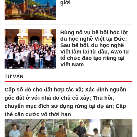
giới
Bùng nổ vụ bê bối bóc lột
du học nghề Việt tại Đức;
Sau bê bối, du học nghề
Việt làm lại từ đầu, Awo tự
tổ chức đào tạo riêng tại
Việt Nam
TƯ VẤN
Cấp sổ đỏ cho đất hợp tác xã; Xác định nguồn
gốc đất ở với nhà do chủ cũ xây; Thu hồi,
chuyển mục đích sử dụng rừng tại dự án; Cấp
thẻ căn cước vô thời hạn