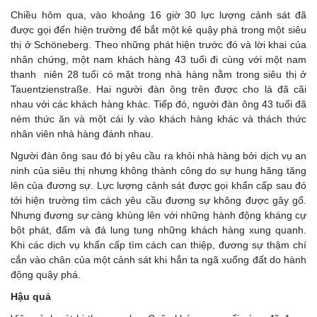
Chiều hôm qua, vào khoảng 16 giờ 30 lực lượng cảnh sát đã
được gọi đến hiện trường để bắt một kẻ quậy phá trong một siêu
thị ở Schöneberg. Theo những phát hiện trước đó và lời khai của
nhân chứng, một nam khách hàng 43 tuổi đi cùng với một nam
thanh niên 28 tuổi có mặt trong nhà hàng nằm trong siêu thị ở
Tauentzienstraße. Hai người đàn ông trên được cho là đã cãi
nhau với các khách hàng khác. Tiếp đó, người đàn ông 43 tuổi đã
ném thức ăn và một cái ly vào khách hàng khác và thách thức
nhân viên nhà hàng đánh nhau.
Người đàn ông sau đó bị yêu cầu ra khỏi nhà hàng bởi dịch vụ an
ninh của siêu thị nhưng không thành công do sự hung hăng tăng
lên của đương sự. Lực lượng cảnh sát được gọi khẩn cấp sau đó
tới hiện trường tìm cách yêu cầu đương sự không được gây gổ.
Nhưng đương sự càng khùng lên với những hành động kháng cự
bột phát, đấm và đá lung tung những khách hàng xung quanh.
Khi các dịch vụ khẩn cấp tìm cách can thiệp, đương sự thậm chí
cắn vào chân của một cảnh sát khi hắn ta ngã xuống đất do hành
động quậy phá.
Hậu quả