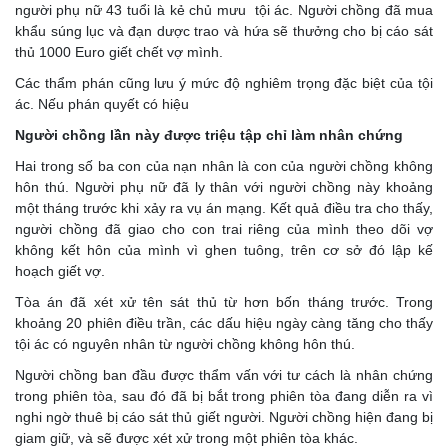
người phụ nữ 43 tuổi là kẻ chủ mưu tội ác. Người chồng đã mua
khẩu súng lục và đạn dược trao và hứa sẽ thưởng cho bị cáo sát
thủ 1000 Euro giết chết vợ mình.
Các thẩm phán cũng lưu ý mức độ nghiêm trọng đặc biệt của tội
ác. Nếu phán quyết có hiệu
Người chồng lần này được triệu tập chỉ làm nhân chứng
Hai trong số ba con của nạn nhân là con của người chồng không
hôn thú. Người phụ nữ đã ly thân với người chồng này khoảng
một tháng trước khi xảy ra vụ án mạng. Kết quả điều tra cho thấy,
người chồng đã giao cho con trai riêng của mình theo dõi vợ
không kết hôn của mình vì ghen tuông, trên cơ sở đó lập kế
hoạch giết vợ.
Tòa án đã xét xử tên sát thủ từ hơn bốn tháng trước. Trong
khoảng 20 phiên điều trần, các dấu hiệu ngày càng tăng cho thấy
tội ác có nguyên nhân từ người chồng không hôn thú.
Người chồng ban đầu được thẩm vấn với tư cách là nhân chứng
trong phiên tòa, sau đó đã bị bắt trong phiên tòa đang diễn ra vì
nghi ngờ thuê bị cáo sát thủ giết người. Người chồng hiện đang bị
giam giữ, và sẽ được xét xử trong một phiên tòa khác.