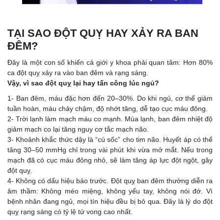
TẠI SAO ĐỘT QUỴ HAY XẢY RA BAN
ĐÊM?
Đây là một con số khiến cả giới y khoa phải quan tâm: Hơn 80%
ca đột quỵ xảy ra vào ban đêm và rạng sáng.
Vậy, vì sao đột quỵ lại hay tấn công lúc ngủ?
1- Ban đêm, máu đặc hơn đến 20–30%. Do khi ngủ, cơ thể giảm
tuần hoàn, máu chảy chậm, độ nhớt tăng, dễ tạo cục máu đông.
2- Trời lạnh làm mạch máu co mạnh. Mùa lạnh, ban đêm nhiệt độ
giảm mạch co lại tăng nguy cơ tắc mạch não.
3- Khoảnh khắc thức dậy là “cú sốc” cho tim não. Huyết áp có thể
tăng 30–50 mmHg chỉ trong vài phút khi vừa mở mắt. Nếu trong
mạch đã có cục máu đông nhỏ, sẽ làm tăng áp lực đột ngột, gây
đột quỵ.
4- Không có dấu hiệu báo trước. Đột quỵ ban đêm thường diễn ra
âm thầm: Không méo miệng, không yếu tay, không nói đớ. Vì
bệnh nhân đang ngủ, mọi tín hiệu đều bị bỏ qua. Đây là lý do đột
quỵ rạng sáng có tỷ lệ tử vong cao nhất.