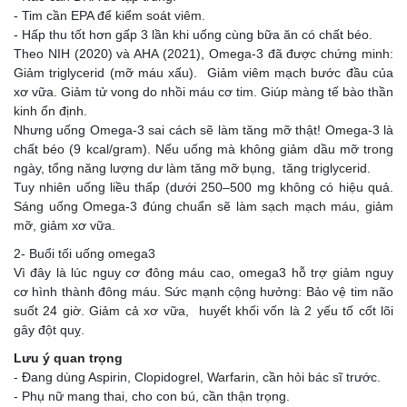
- Tim cần EPA để kiểm soát viêm.
- Hấp thu tốt hơn gấp 3 lần khi uống cùng bữa ăn có chất béo.
Theo NIH (2020) và AHA (2021), Omega-3 đã được chứng minh:
Giảm triglycerid (mỡ máu xấu). Giảm viêm mạch bước đầu của
xơ vữa. Giảm tử vong do nhồi máu cơ tim. Giúp màng tế bào thần
kinh ổn định.
Nhưng uống Omega-3 sai cách sẽ làm tăng mỡ thật! Omega-3 là
chất béo (9 kcal/gram). Nếu uống mà không giảm dầu mỡ trong
ngày, tổng năng lượng dư làm tăng mỡ bụng, tăng triglycerid.
Tuy nhiên uống liều thấp (dưới 250–500 mg không có hiệu quả.
Sáng uống Omega-3 đúng chuẩn sẽ làm sạch mạch máu, giảm
mỡ, giảm xơ vữa.
2- Buổi tối uống omega3
Vì đây là lúc nguy cơ đông máu cao, omega3 hỗ trợ giảm nguy
cơ hình thành đông máu. Sức mạnh cộng hưởng: Bảo vệ tim não
suốt 24 giờ. Giảm cả xơ vữa, huyết khối vốn là 2 yếu tố cốt lõi
gây đột quỵ.
Lưu ý quan trọng
- Đang dùng Aspirin, Clopidogrel, Warfarin, cần hỏi bác sĩ trước.
- Phụ nữ mang thai, cho con bú, cần thận trọng.