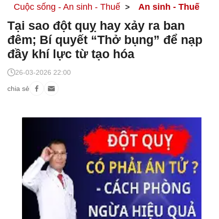
Cuộc sống - An sinh - Thuế
An sinh - Thuế
Tại sao đột quỵ hay xảy ra ban
đêm; Bí quyết “Thở bụng” để nạp
đầy khí lực từ tạo hóa
26-03-2026 22:00
chia sẻ