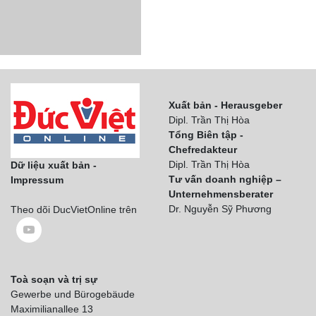
Xuất bản - Herausgeber
Dipl. Trần Thị Hòa
Tổng Biên tập -
Chefredakteur
Dipl. Trần Thị Hòa
Dữ liệu xuất bản -
Tư vấn doanh nghiệp –
Impressum
Unternehmensberater
Dr. Nguyễn Sỹ Phương
Theo dõi DucVietOnline trên
Toà soạn và trị sự
Gewerbe und Bürogebäude
Maximilianallee 13