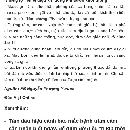
Những lợi ích vi diệu khi dòng khí được khơi thông
- Massage tỳ vị: Sự phập phồng của cơ bụng chính là bài tập
massage cơ học tuyệt vời nhất cho dạ dày và ruột, kích thích tiêu
hóa, trị dứt điểm chứng đầy trướng bụng, táo bón.
- Dưỡng tâm, sơ can: Nhịp thở chậm rãi giúp hệ thần kinh phó
giao cảm được kích hoạt lập tức, làm dịu lá gan đang bốc hỏa,
xua tan những căng thẳng, bực dọc, đưa vào giấc ngủ vô cùng
êm ái.
- Nuôi dưỡng dung nhan: Khí đầy đủ thì máu mới có lực đẩy đi
xa. Máu bơm đều lên mặt, da dẻ tự khắc sẽ nhuận hồng, sáng
bóng rạng rỡ.
Chữa lành đôi khi không nằm ở những phương thuốc đắt đỏ, mà
bắt đầu từ việc điều chỉnh lại nhịp thở của chính mình. Chỉ cần
làm chủ được hơi thở, sẽ làm chủ được sinh mệnh.
Nguồn: FB Nguyễn Phượng Y quán
Đức Việt Online
Xem thêm:
Tám dấu hiệu cảnh báo mắc bệnh trầm cảm
cần nhận biết ngay, để giúp đỡ điều trị kip thời