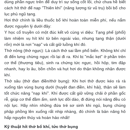
dùng phần ngực trên để duy trì sự sống cốt lõi, chứ chưa hề biết
cách hít thở để nạp "Thiên khí" (năng lượng từ vũ trụ) bồi bổ cho
lục phủ ngũ tạng.
Hơi thở chính là liều thuốc bổ khí hoàn toàn miễn phí, nếu nắm
được nguyên lý dưới đây:
Y học cổ truyền có một đúc kết vô cùng vi diệu: Tạng phế (phổi)
làm nhiệm vụ hít khí từ bên ngoài vào, nhưng tạng thận (dưới
rốn) mới là nơi "nạp" và cất giữ luồng khí đó.
Thở nông (thở ngực): Là cách thở sai lầm phổ biến. Không khí chỉ
đi đến lưng chừng ngực rồi lại đi ra. Khí bị "mắc kẹt" ở phần trên
cơ thể (thượng tiêu), sinh ra chứng tức ngực, hồi hộp, tim đập
nhanh, hay lo âu, bồn chồn và hụt hơi do thận không nhận được
khí.
Thở sâu (thở đan điền/thở bụng): Khi hơi thở được kéo rà rà
xuống tận vùng bụng dưới (huyệt đan điền, khí hải), thận sẽ làm
tốt chức năng "nạp khí". Khí được cất giữ vững chãi ở phần gốc
rễ, giúp cơ thể đầm ấm, sinh lực dồi dào, đi đứng nói năng đều có
nội lực. Hãy nhìn những đứa trẻ sơ sinh khi ngủ, bụng chúng
phập phồng lên xuống rất nhịp nhàng, đó chính là bản năng hô
hấp nguyên thủy và hoàn hảo nhất!
Kỹ thuật hít thở bổ khí, tức thở bụng