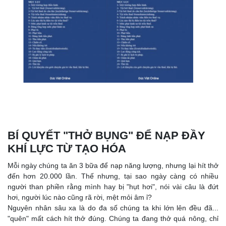
BÍ QUYẾT "THỞ BỤNG" ĐỂ NẠP ĐẦY
KHÍ LỰC TỪ TẠO HÓA
Mỗi ngày chúng ta ăn 3 bữa để nạp năng lượng, nhưng lại hít thở
đến hơn 20.000 lần. Thế nhưng, tại sao ngày càng có nhiều
người than phiền rằng mình hay bị "hụt hơi", nói vài câu là đứt
hơi, người lúc nào cũng rã rời, mệt mỏi âm ỉ?
Nguyên nhân sâu xa là do đa số chúng ta khi lớn lên đều đã...
"quên" mất cách hít thở đúng. Chúng ta đang thở quá nông, chỉ