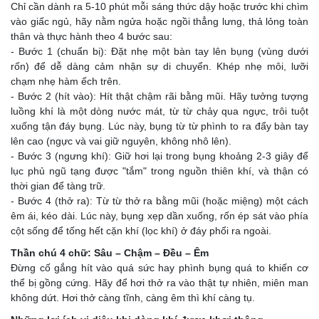
Chỉ cần dành ra 5-10 phút mỗi sáng thức dậy hoặc trước khi chìm
vào giấc ngủ, hãy nằm ngửa hoặc ngồi thẳng lưng, thả lỏng toàn
thân và thực hành theo 4 bước sau:
- Bước 1 (chuẩn bị): Đặt nhẹ một bàn tay lên bụng (vùng dưới
rốn) để dễ dàng cảm nhận sự di chuyển. Khép nhẹ môi, lưỡi
chạm nhẹ hàm ếch trên.
- Bước 2 (hít vào): Hít thật chậm rãi bằng mũi. Hãy tưởng tượng
luồng khí là một dòng nước mát, từ từ chảy qua ngực, trôi tuột
xuống tận đáy bụng. Lúc này, bụng từ từ phình to ra đẩy bàn tay
lên cao (ngực và vai giữ nguyên, không nhô lên).
- Bước 3 (ngưng khí): Giữ hơi lại trong bụng khoảng 2-3 giây để
lục phủ ngũ tạng được "tắm" trong nguồn thiên khí, và thận có
thời gian để tàng trữ.
- Bước 4 (thở ra): Từ từ thở ra bằng mũi (hoặc miệng) một cách
êm ái, kéo dài. Lúc này, bụng xẹp dần xuống, rốn ép sát vào phía
cột sống để tống hết cặn khí (lọc khí) ở đáy phổi ra ngoài.
Thần chú 4 chữ: Sâu – Chậm – Đều – Êm
Đừng cố gắng hít vào quá sức hay phình bụng quá to khiến cơ
thể bị gồng cứng. Hãy để hơi thở ra vào thật tự nhiên, miên man
không dứt. Hơi thở càng tĩnh, càng êm thì khí càng tụ.