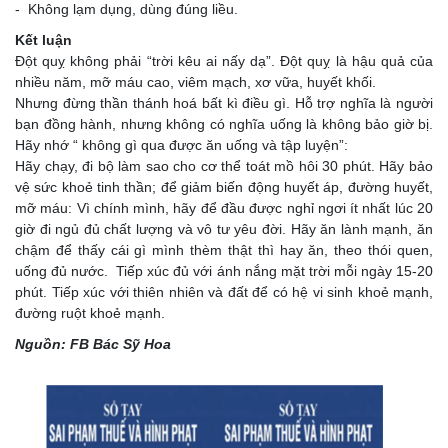
- Không lạm dụng, dùng đúng liều.
Kết luận
Đột quỵ không phải “trời kêu ai nấy dạ”. Đột quỵ là hậu quả của
nhiều năm, mỡ máu cao, viêm mạch, xơ vữa, huyết khối.
Nhưng đừng thần thánh hoá bất kì điều gì. Hỗ trợ nghĩa là người
bạn đồng hành, nhưng không có nghĩa uống là không bảo giờ bị.
Hãy nhớ “ không gì qua được ăn uống và tập luyện”:
Hãy chạy, đi bộ làm sao cho cơ thể toát mồ hôi 30 phút. Hãy bảo
vệ sức khoẻ tinh thần; để giảm biến động huyết áp, đường huyết,
mỡ máu: Vì chính mình, hãy để đầu được nghỉ ngơi ít nhất lúc 20
giờ đi ngủ đủ chất lượng và vô tư yêu đời. Hãy ăn lành mạnh, ăn
chậm để thấy cái gì mình thèm thật thì hay ăn, theo thói quen,
uống đủ nước. Tiếp xúc đủ với ánh nắng mặt trời mỗi ngày 15-20
phút. Tiếp xúc với thiên nhiên và đất để có hệ vi sinh khoẻ mạnh,
đường ruột khoẻ mạnh.
Nguồn: FB Bác Sỹ Hoa