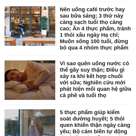
Nên uống café trước hay
sau bữa sáng; 3 thứ này
càng sạch tuổi thọ càng
cao; Ăn 4 thực phẩm, tránh
1 thói xấu ngày Hạ chí;
Muốn sống 100 tuổi, đừng
bỏ qua 4 nhóm thực phẩm
Vì sao quên uống nước có
thể gây suy thận; Điều gì
xảy ra khi kết hợp chuối
với sữa; Nghiên cứu mới
phát hiện mối quan hệ giữa
cà phê và tuổi thọ
5 thực phẩm giúp kiểm
soát đường huyết; 5 thói
quen khiến thận ngày càng
yếu; Bộ cảm biến tự động