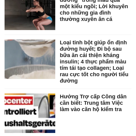
đường" trong máu qua
một kiểu ngồi; Lời khuyên
cho những gia đình
thường xuyên ăn cá
Loại tinh bột giúp ổn định
đường huyết; Đi bộ sau
bữa ăn cải thiện kháng
insulin; 4 thực phẩm màu
tím tái tạo collagen; Loại
rau cực tốt cho người tiểu
đường
Hưởng Trợ cấp Công dân
cần biết: Trung tâm Việc
làm vào căn hộ kiểm tra