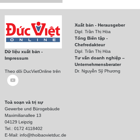
Xuất bản - Herausgeber
Dipl. Trần Thị Hòa
Tổng Biên tập -
Chefredakteur
Dipl. Trần Thị Hòa
Dữ liệu xuất bản -
Tư vấn doanh nghiệp –
Impressum
Unternehmensberater
Dr. Nguyễn Sỹ Phương
Theo dõi DucVietOnline trên
Toà soạn và trị sự
Gewerbe und Bürogebäude
Maximilianallee 13
04129 Leipzig
Tel.: 0172 4118402
E-Mail: info@thoibaovietduc.de