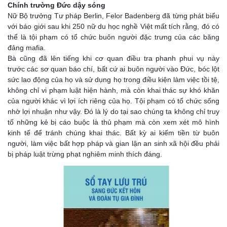
Chính trường Đức dậy sóng
Nữ Bộ trưởng Tư pháp Berlin, Felor Badenberg đã từng phát biểu
với báo giới sau khi 250 nữ du học nghề Việt mất tích rằng, đó có
thể là tội phạm có tổ chức buôn người đặc trưng của các băng
đảng mafia.
Bà cũng đã lên tiếng khi cơ quan điều tra phanh phui vụ này
trước các sơ quan báo chí, bất cứ ai buôn người vào Đức, bóc lột
sức lao động của họ và sử dụng họ trong điều kiện làm việc tồi tệ,
không chỉ vi phạm luật hiện hành, mà còn khai thác sự khó khăn
của người khác vì lợi ích riêng của họ. Tội phạm có tổ chức sống
nhờ lợi nhuận như vậy. Đó là lý do tại sao chúng ta không chỉ truy
tố những kẻ bị cáo buộc là thủ phạm mà còn xem xét mô hình
kinh tế để tránh chúng khai thác. Bất kỳ ai kiếm tiền từ buôn
người, làm việc bất hợp pháp và gian lận an sinh xã hội đều phải
bị pháp luật trừng phạt nghiêm minh thích đáng.