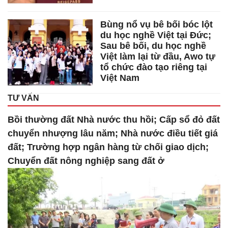
Bùng nổ vụ bê bối bóc lột
du học nghề Việt tại Đức;
Sau bê bối, du học nghề
Việt làm lại từ đầu, Awo tự
tổ chức đào tạo riêng tại
Việt Nam
TƯ VẤN
Bồi thường đất Nhà nước thu hồi; Cấp sổ đỏ đất
chuyển nhượng lâu năm; Nhà nước điều tiết giá
đất; Trường hợp ngân hàng từ chối giao dịch;
Chuyển đất nông nghiệp sang đất ở