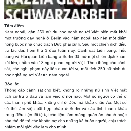
Tâm điểm
Năm ngoái, gần 250 nữ du học nghề người Việt biến mất khỏi
một trường dạy nghề ở Berlin vào năm ngoái tạo nên một điểm
nóng buộc nhà chức trách Đức phải xử lí. Sau một chiến dịch điều
tra lâu dài, hôm thứ 3 đầu tuần này, Cảnh sát Liên bang, Tiểu
bang và Hải quan Liên bang ở Berlin đã mở một chiến dịch khám
xét lớn, nhằm vào 13 nghi phạm người Việt. Theo thông cáo cảnh
sát, các nghi phạm này liên quan tới vụ mất tích 250 nữ sinh du
học nghề người Việt từ năm ngoái.
Bóc lột
Thông cáo cảnh sát cho biết, không rõ những nữ sinh Việt mất
tích cư trú ở đâu và làm việc ở nơi nào. Một số người có thể ở
các thành phố khác, không chỉ ở Đức mà khắp châu Âu. Một số
có thể làm việc bất hợp pháp ở Berlin và các tỉnh thành khác
trong điều kiện tồi tệ tại các tiệm làm móng, quán ăn nhanh hoặc
nhà thổ để trả các khoản nợ cho những kẻ buôn người, chịu trách
nhiệm môi giới việc làm cho mình.