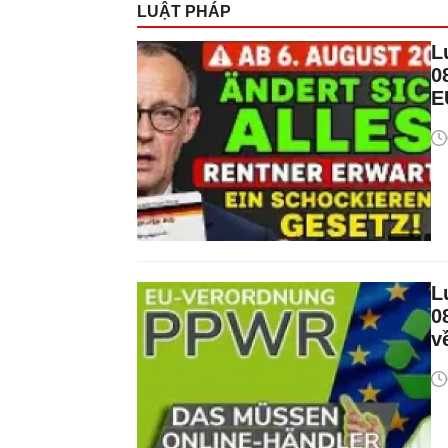
LUẬT PHÁP
L
0
E
L
0
v