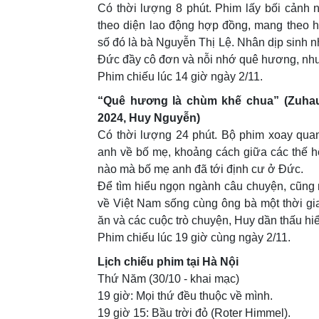
Có thời lượng 8 phút. Phim lấy bối cảnh 
theo diện lao động hợp đồng, mang theo h
số đó là bà Nguyễn Thị Lệ. Nhân dịp sinh n
Đức đầy cô đơn và nỗi nhớ quê hương, như
Phim chiếu lúc 14 giờ ngày 2/11.
“Quê hương là chùm khế chua” (Zuhause
2024, Huy Nguyễn)
Có thời lượng 24 phút. Bộ phim xoay qua
anh về bố mẹ, khoảng cách giữa các thế h
nào mà bố mẹ anh đã tới định cư ở Đức.
Để tìm hiểu ngọn ngành câu chuyện, cũng 
về Việt Nam sống cùng ông bà một thời gi
ăn và các cuộc trò chuyện, Huy dần thấu hi
Phim chiếu lúc 19 giờ cùng ngày 2/11.
Lịch chiếu phim tại Hà Nội
Thứ Năm (30/10 - khai mạc)
19 giờ: Mọi thứ đều thuộc về mình.
19 giờ 15: Bầu trời đỏ (Roter Himmel).