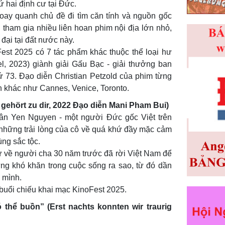
ứ hai định cư tại Đức.
 xoay quanh chủ đề đi tìm căn tính và nguồn gốc
 tham gia nhiều liên hoan phim nội địa lớn nhỏ,
ại tại đất nước này.
Fest 2025 có 7 tác phẩm khác thuộc thể loại hư
el, 2023) giành giải Gấu Bạc - giải thưởng ban
hứ 73. Đạo diễn Christian Petzold của phim từng
n khác như Cannes, Venice, Toronto.
gehört zu dir, 2022
Đạo diễn Mani Pham Bui)
ân Yen Nguyen - một người Đức gốc Việt trên
à những trải lòng của cô về quá khứ đầy mặc cảm
ng sắc tộc.
 về người cha 30 năm trước đã rời Việt Nam để
g khó khăn trong cuộc sống ra sao, từ đó dần
 mình.
buổi chiếu khai mạc KinoFest 2025.
thể buồn” (Erst nachts konnten wir traurig