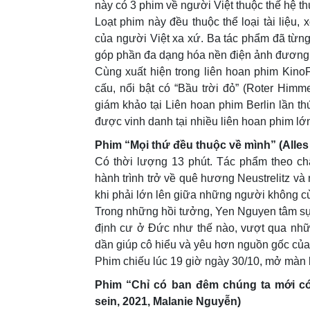
này có 3 phim về người Việt thuộc thế hệ th
Loạt phim này đều thuộc thể loại tài liệu,
của người Việt xa xứ. Ba tác phẩm đã từng
góp phần đa dạng hóa nền điện ảnh đương đ
Cùng xuất hiện trong liên hoan phim Kino
cấu, nổi bật có “Bầu trời đỏ” (Roter Himm
giám khảo tại Liên hoan phim Berlin lần t
được vinh danh tại nhiều liên hoan phim lớ
Phim
“Mọi thứ đều thuộc về mình” (Alles 
Có thời lượng 13 phút. Tác phẩm theo ch
hành trình trở về quê hương Neustrelitz v
khi phải lớn lên giữa những người không cù
Trong những hồi tưởng, Yen Nguyen tâm sự
định cư ở Đức như thế nào, vượt qua nhữn
dần giúp cô hiểu và yêu hơn nguồn gốc của
Phim chiếu lúc 19 giờ ngày 30/10, mở màn 
Phim
“Chỉ có ban đêm chúng ta mới có 
sein, 2021, Malanie Nguyễn)