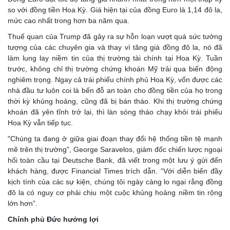
so với đồng tiền Hoa Kỳ. Giá hiện tại của đồng Euro là 1,14 đô la,
mức cao nhất trong hơn ba năm qua.
Thuế quan của Trump đã gây ra sự hỗn loạn vượt quá sức tưởng
tượng của các chuyên gia và thay vì tăng giá đồng đô la, nó đã
làm lung lay niềm tin của thị trường tài chính tại Hoa Kỳ. Tuần
trước, không chỉ thị trường chứng khoán Mỹ trải qua biến động
nghiêm trọng. Ngay cả trái phiếu chính phủ Hoa Kỳ, vốn được các
nhà đầu tư luôn coi là bến đỗ an toàn cho đồng tiền của họ trong
thời kỳ khủng hoảng, cũng đã bị bán tháo. Khi thị trường chứng
khoán đã yên tĩnh trở lại, thì làn sóng tháo chạy khỏi trái phiếu
Hoa Kỳ vẫn tiếp tục.
"Chúng ta đang ở giữa giai đoạn thay đổi hệ thống tiền tệ mạnh
mẽ trên thị trường", George Saravelos, giám đốc chiến lược ngoại
hối toàn cầu tại Deutsche Bank, đã viết trong một lưu ý gửi đến
khách hàng, được Financial Times trích dẫn. “Với diễn biến đầy
kịch tính của các sự kiện, chúng tôi ngày càng lo ngại rằng đồng
đô la có nguy cơ phải chịu một cuộc khủng hoảng niềm tin rộng
lớn hơn”.
Chính phủ Đức hưởng lợi