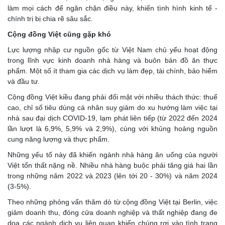
làm mọi cách để ngăn chặn điều này, khiến tình hình kinh tế -
chính trị bị chia rẽ sâu sắc.
Cộng đồng Việt cũng gặp khó
Lực lượng nhập cư nguồn gốc từ Việt Nam chủ yếu hoạt động
trong lĩnh vực kinh doanh nhà hàng và buôn bán đồ ăn thực
phẩm. Một số ít tham gia các dịch vụ làm đẹp, tài chính, bảo hiểm
và đầu tư.
Cộng đồng Việt kiều đang phải đối mặt với nhiều thách thức: thuế
cao, chỉ số tiêu dùng cá nhân suy giảm do xu hướng làm việc tại
nhà sau đại dịch COVID-19, lạm phát liên tiếp (từ 2022 đến 2024
lần lượt là 6,9%, 5,9% và 2,9%), cùng với khủng hoảng nguồn
cung năng lượng và thực phẩm.
Những yếu tố này đã khiến ngành nhà hàng ăn uống của người
Việt tổn thất nặng nề. Nhiều nhà hàng buộc phải tăng giá hai lần
trong những năm 2022 và 2023 (lên tới 20 - 30%) và năm 2024
(3-5%).
Theo những phỏng vấn thăm dò từ cộng đồng Việt tại Berlin, việc
giảm doanh thu, đóng cửa doanh nghiệp và thất nghiệp đang đe
dọa các ngành dịch vụ liên quan khiến chúng rơi vào tình trạng