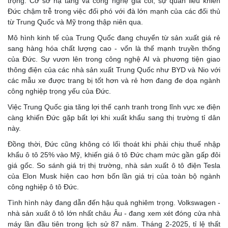
trọng. Cơ sở hạ tầng và công nghệ già cỗi, sự quan liêu khiến
Đức chậm trễ trong việc đối phó với đà lớn mạnh của các đối thủ
từ Trung Quốc và Mỹ trong thập niên qua.
Mô hình kinh tế của Trung Quốc đang chuyển từ sản xuất giá rẻ
sang hàng hóa chất lượng cao - vốn là thế mạnh truyền thống
của Đức. Sự vươn lên trong công nghệ AI và phương tiện giao
thông điện của các nhà sản xuất Trung Quốc như BYD và Nio với
các mẫu xe được trang bị tốt hơn và rẻ hơn đang đe dọa ngành
công nghiệp trọng yếu của Đức.
Việc Trung Quốc gia tăng lợi thế cạnh tranh trong lĩnh vực xe điện
càng khiến Đức gặp bất lợi khi xuất khẩu sang thị trường tỉ dân
này.
Đồng thời, Đức cũng không có lối thoát khi phải chịu thuế nhập
khẩu ô tô 25% vào Mỹ, khiến giá ô tô Đức chạm mức gần gấp đôi
giá gốc. So sánh giá trị thị trường, nhà sản xuất ô tô điện Tesla
của Elon Musk hiện cao hơn bốn lần giá trị của toàn bộ ngành
công nghiệp ô tô Đức.
Tình hình này đang dẫn đến hậu quả nghiêm trọng. Volkswagen -
nhà sản xuất ô tô lớn nhất châu Âu - đang xem xét đóng cửa nhà
máy lần đầu tiên trong lịch sử 87 năm. Tháng 2-2025, tỉ lệ thất