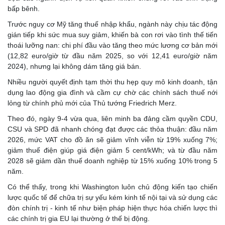
bấp bênh.
Trước nguy cơ Mỹ tăng thuế nhập khẩu, ngành này chịu tác động
gián tiếp khi sức mua suy giảm, khiến bà con rơi vào tình thế tiến
thoái lưỡng nan: chi phí đầu vào tăng theo mức lương cơ bản mới
(12,82 euro/giờ từ đầu năm 2025, so với 12,41 euro/giờ năm
2024), nhưng lại không dám tăng giá bán.
Nhiều người quyết định tạm thời thu hẹp quy mô kinh doanh, tận
dụng lao động gia đình và cầm cự chờ các chính sách thuế nới
lỏng từ chính phủ mới của Thủ tướng Friedrich Merz.
Theo đó, ngày 9-4 vừa qua, liên minh ba đảng cầm quyền CDU,
CSU và SPD đã nhanh chóng đạt được các thỏa thuận: đầu năm
2026, mức VAT cho đồ ăn sẽ giảm vĩnh viễn từ 19% xuống 7%;
giảm thuế điện giúp giá điện giảm 5 cent/kWh; và từ đầu năm
2028 sẽ giảm dần thuế doanh nghiệp từ 15% xuống 10% trong 5
năm.
Có thể thấy, trong khi Washington luôn chủ động kiến tạo chiến
lược quốc tế để chữa trị sự yếu kém kinh tế nội tại và sử dụng các
đòn chính trị - kinh tế như biện pháp hiện thực hóa chiến lược thì
các chính trị gia EU lại thường ở thế bị động.