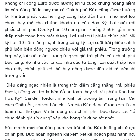
Không chỉ đồng Euro được hưởng lợi từ cuộc khủng hoảng niềm
tin vào đồng đô la này mà cả Chính phủ Đức cũng được hưởng
lợi khi trái phiếu của họ ngày càng hấp dẫn hơn - như một lựa
chọn thay thế cho chứng khoán nợ của Hoa Kỳ. Lợi suất trái
phiếu chính phủ Đức kỳ hạn 10 năm giảm xuống 2,56%, gần mức
thấp nhất trong hơn một tháng. Lợi suất trái phiếu chính phủ Mỹ
kỳ hạn 10 năm tăng mạnh trong cùng kỳ. Lợi suất trái phiếu chính
phủ luôn biến động ngược chiều với giá trái phiếu. Trong trường
hợp này, lợi suất giảm tương ứng với giá trái phiếu của chính phủ
Đức tăng, do nhu cầu từ các nhà đầu tư tăng. Lợi suất thấp hơn
cho thấy chính phủ có thể huy động được tiền giá rẻ trên thị
trường vốn.
"Điều đáng ngạc nhiên là trong thời điểm căng thẳng, trái phiếu
Đức lại đóng vai trò là bến đỗ an toàn thay vì trái phiếu Kho bạc
Hoa Kỳ", Sander Tordoir, nhà kinh tế trưởng tại Trung tâm Cải
cách Châu Âu, nói với báo chí. Nợ của Đức đang được xem là an
toàn nhất thế giới. Và tín dụng của chính phủ Đức được các “tổ
chức đánh giá tín dụng” xếp vào hạng tín dụng tốt nhất.
Sức mạnh mới của đồng euro và trái phiếu Đức không chỉ được
chính phủ Đức hoan nghênh khi xem xét kế hoạch phát hành nợ.