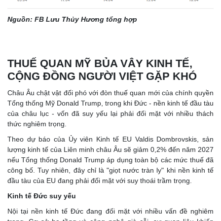
Nguồn: FB Lưu Thủy Hương tổng hợp
THUẾ QUAN MỸ BỦA VÂY KINH TẾ,
CỘNG ĐỒNG NGƯỜI VIỆT GẶP KHÓ
Châu Âu chật vật đối phó với đòn thuế quan mới của chính quyền
Tổng thống Mỹ Donald Trump, trong khi Đức - nền kinh tế đầu tàu
của châu lục - vốn đã suy yếu lại phải đối mặt với nhiều thách
thức nghiêm trọng.
Theo dự báo của Ủy viên Kinh tế EU Valdis Dombrovskis, sản
lượng kinh tế của Liên minh châu Âu sẽ giảm 0,2% đến năm 2027
nếu Tổng thống Donald Trump áp dụng toàn bộ các mức thuế đã
công bố. Tuy nhiên, đây chỉ là "giọt nước tràn ly" khi nền kinh tế
đầu tàu của EU đang phải đối mặt với suy thoái trầm trọng.
Kinh tế Đức suy yếu
Nội tại nền kinh tế Đức đang đối mặt với nhiều vấn đề nghiêm