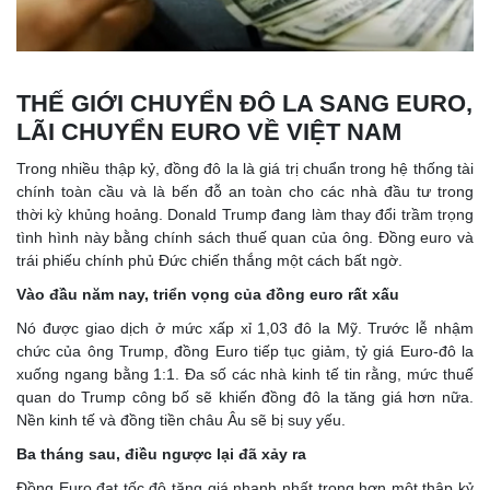
THẾ GIỚI CHUYỂN ĐÔ LA SANG EURO,
LÃI CHUYỂN EURO VỀ VIỆT NAM
Trong nhiều thập kỷ, đồng đô la là giá trị chuẩn trong hệ thống tài
chính toàn cầu và là bến đỗ an toàn cho các nhà đầu tư trong
thời kỳ khủng hoảng. Donald Trump đang làm thay đổi trầm trọng
tình hình này bằng chính sách thuế quan của ông. Đồng euro và
trái phiếu chính phủ Đức chiến thắng một cách bất ngờ.
Vào đầu năm nay, triển vọng của đồng euro rất xấu
Nó được giao dịch ở mức xấp xỉ 1,03 đô la Mỹ. Trước lễ nhậm
chức của ông Trump, đồng Euro tiếp tục giảm, tỷ giá Euro-đô la
xuống ngang bằng 1:1. Đa số các nhà kinh tế tin rằng, mức thuế
quan do Trump công bố sẽ khiến đồng đô la tăng giá hơn nữa.
Nền kinh tế và đồng tiền châu Âu sẽ bị suy yếu.
Ba tháng sau, điều ngược lại đã xảy ra
Đồng Euro đạt tốc độ tăng giá nhanh nhất trong hơn một thập kỷ