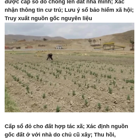
được cấp sổ đỏ chồng lên đất nhà mình; Xác
nhận thông tin cư trú; Lưu ý sổ bảo hiểm xã hội;
Truy xuất nguồn gốc nguyên liệu
Cấp sổ đỏ cho đất hợp tác xã; Xác định nguồn
gốc đất ở với nhà do chủ cũ xây; Thu hồi,