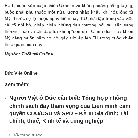
EU bị cuốn vào cuộc chiến Ukraine và khủng hoảng năng lượng,
buộc phải phụ thuộc một nửa lượng nhập khẩu khí hóa lỏng từ
Mỹ. Trước sự lệ thuộc nguy hiểm này, EU phải tập trung vào việc
cải tổ nội bộ, chấp nhận những đau thương nội tại, sẵn sàng
thương thảo và chỉ đáp trả khi bị "dồn ép". Chính điều này khiến
Mỹ càng muốn nắm cơ hội gây sức ép lên EU trong cuộc chiến
thuế quan hiện nay.
Nguồn: Tuổi trẻ Online
Đức Việt Online
Xem thêm:
Người Việt ở Đức cần biết: Tổng hợp những
chính sách đầy tham vọng của Liên minh cầm
quyền CDU/CSU và SPD – KỲ III Gia đình; Tài
chính, thuế; Kinh tế và công nghiệp
Về trang trước