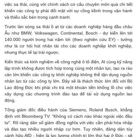
việc sa thải, cùng với chính sách cơ cấu chuyên môn quá chi tiết
khiến các công ty phải đối mặt với sự cồng kềnh trong vận hành
và thiếu sắc bén trong cạnh tranh.
Trước làn sóng sa thải ồ ạt từ các doanh nghiệp hàng đầu châu
Âu như BMW, Volkswagen, Continental, Bosch - dự kiến lên tới
140.000 người trong hai năm tới (theo nghiên cứu EY) - tưởng
như là cơ hội hút nhân tài cho các doanh nghiệp khởi nghiệp,
nhưng thực tế lại trái ngược.
Kiến thức và kinh nghiệm về công nghệ ô tô điện, AI cùng kỹ năng
lập trình không được tích hợp trong cùng một nhân lực, tạo ra rào
cản lớn khiến các công ty khởi nghiệp không thể tận dụng nguồn
nhân lực từ các công ty lớn. Đây sẽ là thách thức lớn đối với Bộ
Lao động Đức khi phải chi trả một khoản tiền khổng lồ cho việc
xây dựng các chương trình đào tạo để tái sử dụng nguồn lao
động.
Tổng giám đốc điều hành của Siemens, Roland Busch, khẳng
định với Bloomberg TV: "Không có cách nào khác ngoài việc đầu
tư". Rõ ràng dân số giảm đồng nghĩa với việc cần phải hòa nhập
và đào tạo nhiều người nhập cư hơn. Tuy nhiên, đảng dân túy
cánh hữu AfD - hiện là lực lượng chính trị lớn thứ hai ở Đức - sẽ