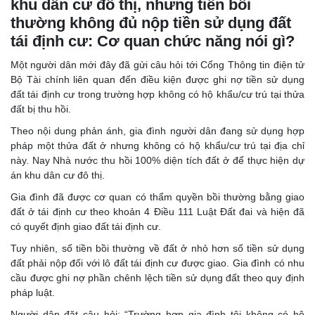
khu dân cư đô thị, nhưng tiền bồi
thường không đủ nộp tiền sử dụng đất
tái định cư: Cơ quan chức năng nói gì?
Một người dân mới đây đã gửi câu hỏi tới Cổng Thông tin điện tử
Bộ Tài chính liên quan đến điều kiện được ghi nợ tiền sử dụng
đất tái định cư trong trường hợp không có hộ khẩu/cư trú tại thửa
đất bị thu hồi.
Theo nội dung phản ánh, gia đình người dân đang sử dụng hợp
pháp một thửa đất ở nhưng không có hộ khẩu/cư trú tại địa chỉ
này. Nay Nhà nước thu hồi 100% diện tích đất ở để thực hiện dự
án khu dân cư đô thị.
Gia đình đã được cơ quan có thẩm quyền bồi thường bằng giao
đất ở tái định cư theo khoản 4 Điều 111 Luật Đất đai và hiện đã
có quyết định giao đất tái định cư.
Tuy nhiên, số tiền bồi thường về đất ở nhỏ hơn số tiền sử dụng
đất phải nộp đối với lô đất tái định cư được giao. Gia đình có nhu
cầu được ghi nợ phần chênh lệch tiền sử dụng đất theo quy định
pháp luật.
Người dân đặt câu hỏi: “Trường hợp gia đình tôi không có hộ