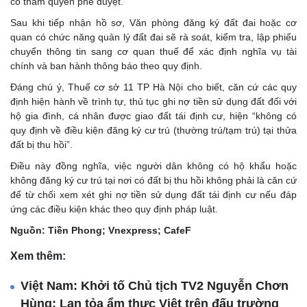
có thẩm quyền phê duyệt.
Sau khi tiếp nhận hồ sơ, Văn phòng đăng ký đất đai hoặc cơ
quan có chức năng quản lý đất đai sẽ rà soát, kiểm tra, lập phiếu
chuyển thông tin sang cơ quan thuế để xác định nghĩa vụ tài
chính và ban hành thông báo theo quy định.
Đáng chú ý, Thuế cơ sở 11 TP Hà Nội cho biết, căn cứ các quy
định hiện hành về trình tự, thủ tục ghi nợ tiền sử dụng đất đối với
hộ gia đình, cá nhân được giao đất tái định cư, hiện “không có
quy định về điều kiện đăng ký cư trú (thường trú/tạm trú) tại thửa
đất bị thu hồi”.
Điều này đồng nghĩa, việc người dân không có hộ khẩu hoặc
không đăng ký cư trú tại nơi có đất bị thu hồi không phải là căn cứ
để từ chối xem xét ghi nợ tiền sử dụng đất tái định cư nếu đáp
ứng các điều kiện khác theo quy định pháp luật.
Nguồn: Tiền Phong; Vnexpress; CafeF
Xem thêm:
Việt Nam: Khởi tố Chủ tịch TV2 Nguyễn Chơn
Hùng; Lan tỏa ẩm thực Việt trên đấu trường