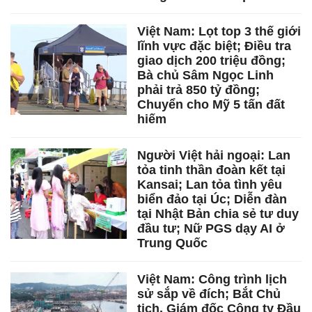
Việt Nam: Lọt top 3 thế giới
lĩnh vực đặc biệt; Điều tra
giao dịch 200 triệu đồng;
Bà chủ Sâm Ngọc Linh
phải trả 850 tỷ đồng;
Chuyển cho Mỹ 5 tấn đất
hiếm
Người Việt hải ngoại: Lan
tỏa tinh thần đoàn kết tại
Kansai; Lan tỏa tình yêu
biển đảo tại Úc; Diễn đàn
tại Nhật Bản chia sẻ tư duy
đầu tư; Nữ PGS dạy AI ở
Trung Quốc
Việt Nam: Công trình lịch
sử sắp về đích; Bắt Chủ
tịch, Giám đốc Công ty Đầu