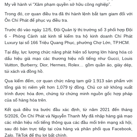
My về hành vi “Xâm phạm quyền sở hữu công nghiệp”.
Trong đó, cơ quan điều tra đã thi hành lệnh bắt tạm giam đối với
Ôn Chí Phát để phục vụ điều tra.
Trước đó vào ngày 12/5, Đội Quản lý thị trường số 3 phối hợp Đội
6 - Phòng Cảnh sát kinh tế kiểm tra hộ kinh doanh Chí Phát
Luxury tại số 166 Triệu Quang Phục, phường Chợ Lớn, TP.HCM.
Tại đây, lực lượng chức năng phát hiện số lượng lớn hàng hóa có
dấu hiệu giả mạo các thương hiệu nổi tiếng như Gucci, Louis
Vuitton, Burberry, Dior, Hermes, Rolex… gồm quần áo, giày dép,
túi xách và đồng hồ.
Qua kiểm đếm, cơ quan chức năng tạm giữ 1.913 sản phẩm với
tổng giá trị niêm yết hơn 1,079 tỷ đồng. Chủ cơ sở không xuất
trình được hóa đơn, chứng từ chứng minh nguồn gốc hợp pháp
của số hàng hóa trên.
Kết quả điều tra bước đầu xác định, từ năm 2021 đến tháng
5/2026, Ôn Chí Phát và Nguyễn Thanh My đã nhập hàng giả mạo
các nhãn hiệu nổi tiếng thông qua các đầu mối trên mạng xã hội,
sau đó bán trực tiếp tại cửa hàng và phân phối qua Facebook,
Zalo, TikTok để thu lợi bất chính.