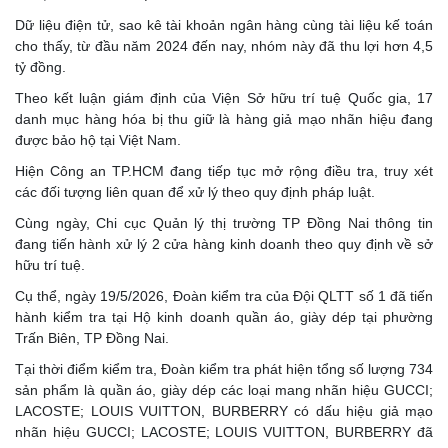
Dữ liệu điện tử, sao kê tài khoản ngân hàng cùng tài liệu kế toán
cho thấy, từ đầu năm 2024 đến nay, nhóm này đã thu lợi hơn 4,5
tỷ đồng.
Theo kết luận giám định của Viện Sở hữu trí tuệ Quốc gia, 17
danh mục hàng hóa bị thu giữ là hàng giả mạo nhãn hiệu đang
được bảo hộ tại Việt Nam.
Hiện Công an TP.HCM đang tiếp tục mở rộng điều tra, truy xét
các đối tượng liên quan để xử lý theo quy định pháp luật.
Cùng ngày, Chi cục Quản lý thị trường TP Đồng Nai thông tin
đang tiến hành xử lý 2 cửa hàng kinh doanh theo quy định về sở
hữu trí tuệ.
Cụ thể, ngày 19/5/2026, Đoàn kiểm tra của Đội QLTT số 1 đã tiến
hành kiểm tra tại Hộ kinh doanh quần áo, giày dép tại phường
Trấn Biên, TP Đồng Nai.
Tại thời điểm kiểm tra, Đoàn kiểm tra phát hiện tổng số lượng 734
sản phẩm là quần áo, giày dép các loại mang nhãn hiệu GUCCI;
LACOSTE; LOUIS VUITTON, BURBERRY có dấu hiệu giả mạo
nhãn hiệu GUCCI; LACOSTE; LOUIS VUITTON, BURBERRY đã