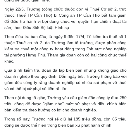
đồng để được giảm nhẹ.
Ngày 22/5, Trường (công chức thuộc đơn vị Thuế Cơ sở 2, trực
thuộc Thuế TP Cần Thơ) bị Công an TP Cần Thơ bắt tạm giam
để điều tra hành vi Lợi dụng chức vụ, quyền hạn chiếm đoạt tài
sản, theo Điều 355 Bộ luật Hình sự.
Theo điều tra ban đầu, từ ngày 9 đến 17/4, Tổ kiểm tra thuế số 1
thuộc Thuế cơ sở 2, do Trường làm tổ trưởng, được phân công
kiểm tra thuế một công ty hoạt động trong lĩnh vực nông nghiệp
tại phường Hưng Phú. Tham gia đoàn còn có hai công chức thuế
khác.
Quá trình kiểm tra, đoàn đã lập biên bản nhưng không giao cho
doanh nghiệp theo quy định. Đến ngày 5/5, Trường thông báo với
giám đốc công ty rằng doanh nghiệp có nhiều sai phạm về thuế
và có thể bị xử phạt số tiền rất lớn.
Theo nội dung tố giác, Trường yêu cầu giám đốc công ty đưa 250
triệu đồng để được "giảm nhẹ" mức xử phạt và điều chỉnh biên
bản kiểm tra theo hướng có lợi cho doanh nghiệp.
Trong số này, Trường nói sẽ giữ lại 185 triệu đồng, còn 65 triệu
đồng sẽ được thể hiện trong biên bản xử phạt hành chính.