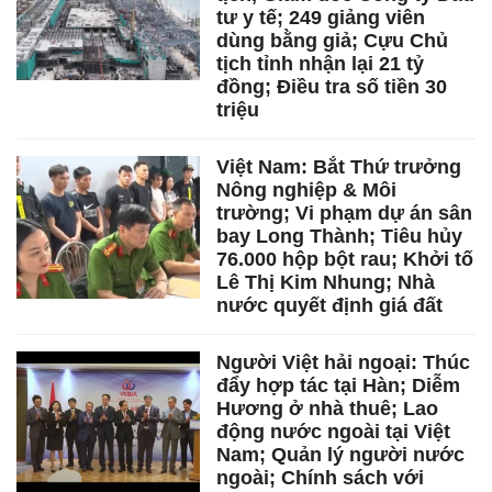
tư y tế; 249 giảng viên
dùng bằng giả; Cựu Chủ
tịch tỉnh nhận lại 21 tỷ
đồng; Điều tra số tiền 30
triệu
Việt Nam: Bắt Thứ trưởng
Nông nghiệp & Môi
trường; Vi phạm dự án sân
bay Long Thành; Tiêu hủy
76.000 hộp bột rau; Khởi tố
Lê Thị Kim Nhung; Nhà
nước quyết định giá đất
Người Việt hải ngoại: Thúc
đẩy hợp tác tại Hàn; Diễm
Hương ở nhà thuê; Lao
động nước ngoài tại Việt
Nam; Quản lý người nước
ngoài; Chính sách với