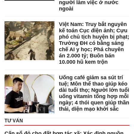
người làm việc ở nước
ngoài
Việt Nam: Truy bắt nguyên
kế toán Cục điện ảnh; Cựu
phó chủ tịch huyện bị phạt;
Trường ĐH có bằng sáng
chế AI y học; Phá chuyên
án 2.000 tỷ; Buôn bán
10.000 hũ kem trộn
Uống café giảm sa sút trí
tuệ; Môn thể thao giúp kéo
dài tuổi thọ; Người lớn tuổi
uống vitamin tổng hợp mỗi
ngày; 4 thói quen giúp thần
thái, diện mạo khởi sắc
TƯ VẤN
Cấp sổ đỏ cho đất hợp tác xã; Xác định nguồn