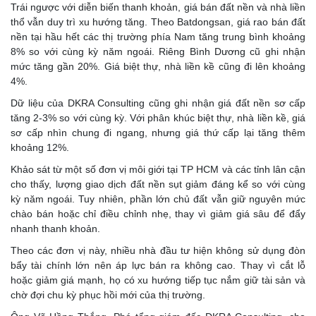
Trái ngược với diễn biến thanh khoản, giá bán đất nền và nhà liền
thổ vẫn duy trì xu hướng tăng. Theo Batdongsan, giá rao bán đất
nền tại hầu hết các thị trường phía Nam tăng trung bình khoảng
8% so với cùng kỳ năm ngoái. Riêng Bình Dương cũ ghi nhận
mức tăng gần 20%. Giá biệt thự, nhà liền kề cũng đi lên khoảng
4%.
Dữ liệu của DKRA Consulting cũng ghi nhận giá đất nền sơ cấp
tăng 2-3% so với cùng kỳ. Với phân khúc biệt thự, nhà liền kề, giá
sơ cấp nhìn chung đi ngang, nhưng giá thứ cấp lại tăng thêm
khoảng 12%.
Khảo sát từ một số đơn vị môi giới tại TP HCM và các tỉnh lân cận
cho thấy, lượng giao dịch đất nền sụt giảm đáng kể so với cùng
kỳ năm ngoái. Tuy nhiên, phần lớn chủ đất vẫn giữ nguyên mức
chào bán hoặc chỉ điều chỉnh nhẹ, thay vì giảm giá sâu để đẩy
nhanh thanh khoản.
Theo các đơn vị này, nhiều nhà đầu tư hiện không sử dụng đòn
bẩy tài chính lớn nên áp lực bán ra không cao. Thay vì cắt lỗ
hoặc giảm giá mạnh, họ có xu hướng tiếp tục nắm giữ tài sản và
chờ đợi chu kỳ phục hồi mới của thị trường.