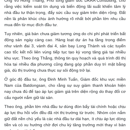
Ông Võ Hồng Thắng, Phó tổng giám đốc DKRA Consulting, cho
rằng việc kiểm soát tín dụng và biến động lãi suất khiến tâm lý
nhà đầu tư thận trọng, đẩy sức cầu suy giảm trên diện rộng. Đất
nền là phân khúc chịu ảnh hưởng rõ nhất bởi phần lớn nhu cầu
mua đến từ mục đích đầu tư.
Tuy nhiên, giá bán chưa giảm tương ứng do chi phí phát triển bất
động sản ngày càng cao. Hàng loạt dự án hạ tầng trọng điểm
như vành đai 3, vành đai 4, sân bay Long Thành và các tuyến
cao tốc kết nối liên vùng tiếp tục tạo kỳ vọng tăng giá tại nhiều
khu vực. Theo ông Thắng, thông tin quy hoạch và quá trình đô thị
hóa tại nhiều địa phương cũng đang góp phần duy trì mặt bằng
giá, dù thị trường chưa thực sự sôi động trở lại.
Ở góc độ đầu tư, ông Đinh Minh Tuấn, Giám đốc khu vực miền
Nam của Batdongsan, cho rằng sự suy giảm thanh khoản hiện
nay chưa đủ để tạo áp lực giảm giá trên diện rộng do thay đổi cơ
cấu người nắm giữ tài sản.
Theo ông, phần lớn nhà đầu tư dùng đòn bẩy tài chính hoặc chịu
áp lực thu hồi vốn đều đã rời thị trường từ trước. Nhóm còn nắm
giữ đất nền chủ yếu là các nhà đầu tư dài hạn, ít chịu áp lực dòng
tiền và có xu hướng chờ đợi chu kỳ tăng trưởng mới thay vì bán