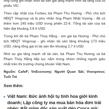
ông cũng ghi nhận khối tài sản gia tăng mạnh nhờ đà tăng của cổ
phiếu VIC.
Theo cập nhật của Forbes, bà Phạm Thu Hương - Phó chủ tịch
HĐQT Vingroup và là phu nhân ông Phạm Nhật Vượng - đã có
thêm hơn 245 triệu USD trong phiên 22-6. Tổng tài sản của bà
hiện đạt khoảng 3,8 tỉ USD.
Trong khi đó bà Phạm Thúy Hằng - em gái bà Hương - Phó chủ
tịch HĐQT Vingroup - ghi nhận tài sản tăng khoảng 173 triệu
USD, nâng tổng giá trị tài sản lên khoảng 2,7 tỉ USD.
Nhờ sự gia tăng mạnh về tài sản, bà Phạm Thu Hương và bà
Phạm Thúy Hằng tiếp tục nằm trong nhóm những người giàu
nhất trên thị trường chứng khoán Việt Nam.
Nguồn: CafeF; VnEconomy; Người Quan Sát; Vnexpress;
Tuổi Trẻ
Xem thêm:
Việt Nam: Bức ảnh hội tụ tinh hoa giới kinh
doanh; Lập công ty ma mua bán hóa đơn trái
phép; Bắt giám đốc sản xuất dép Crocs giả;