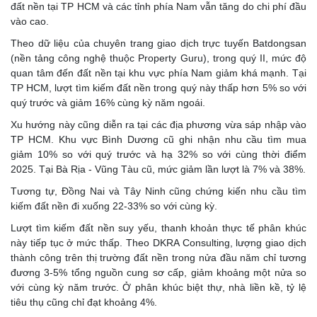
đất nền tại TP HCM và các tỉnh phía Nam vẫn tăng do chi phí đầu
vào cao.
Theo dữ liệu của chuyên trang giao dịch trực tuyến Batdongsan
(nền tảng công nghệ thuộc Property Guru), trong quý II, mức độ
quan tâm đến đất nền tại khu vực phía Nam giảm khá mạnh. Tại
TP HCM, lượt tìm kiếm đất nền trong quý này thấp hơn 5% so với
quý trước và giảm 16% cùng kỳ năm ngoái.
Xu hướng này cũng diễn ra tại các địa phương vừa sáp nhập vào
TP HCM. Khu vực Bình Dương cũ ghi nhận nhu cầu tìm mua
giảm 10% so với quý trước và hạ 32% so với cùng thời điểm
2025. Tại Bà Rịa - Vũng Tàu cũ, mức giảm lần lượt là 7% và 38%.
Tương tự, Đồng Nai và Tây Ninh cũng chứng kiến nhu cầu tìm
kiếm đất nền đi xuống 22-33% so với cùng kỳ.
Lượt tìm kiếm đất nền suy yếu, thanh khoản thực tế phân khúc
này tiếp tục ở mức thấp. Theo DKRA Consulting, lượng giao dịch
thành công trên thị trường đất nền trong nửa đầu năm chỉ tương
đương 3-5% tổng nguồn cung sơ cấp, giảm khoảng một nửa so
với cùng kỳ năm trước. Ở phân khúc biệt thự, nhà liền kề, tỷ lệ
tiêu thụ cũng chỉ đạt khoảng 4%.