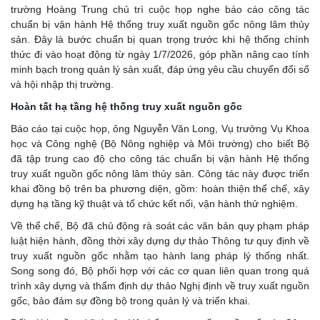
trường Hoàng Trung chủ trì cuộc họp nghe báo cáo công tác
chuẩn bị vận hành Hệ thống truy xuất nguồn gốc nông lâm thủy
sản. Đây là bước chuẩn bị quan trọng trước khi hệ thống chính
thức đi vào hoạt động từ ngày 1/7/2026, góp phần nâng cao tính
minh bạch trong quản lý sản xuất, đáp ứng yêu cầu chuyển đổi số
và hội nhập thị trường.
Hoàn tất hạ tầng hệ thống truy xuất nguồn gốc
Báo cáo tại cuộc họp, ông Nguyễn Văn Long, Vụ trưởng Vụ Khoa
học và Công nghệ (Bộ Nông nghiệp và Môi trường) cho biết Bộ
đã tập trung cao độ cho công tác chuẩn bị vận hành Hệ thống
truy xuất nguồn gốc nông lâm thủy sản. Công tác này được triển
khai đồng bộ trên ba phương diện, gồm: hoàn thiện thể chế, xây
dựng hạ tầng kỹ thuật và tổ chức kết nối, vận hành thử nghiệm.
Về thể chế, Bộ đã chủ động rà soát các văn bản quy phạm pháp
luật hiện hành, đồng thời xây dựng dự thảo Thông tư quy định về
truy xuất nguồn gốc nhằm tạo hành lang pháp lý thống nhất.
Song song đó, Bộ phối hợp với các cơ quan liên quan trong quá
trình xây dựng và thẩm định dự thảo Nghị định về truy xuất nguồn
gốc, bảo đảm sự đồng bộ trong quản lý và triển khai.