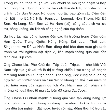
Trong khi đó, thỏa thuận với Sun World sẽ mở rộng phạm vi hợp
tác trong hoạt động quảng bá hệ sinh thái du lịch, nghỉ dưỡng và
giải trí của Sun Group. Nội dung hợp tác bao gồm các điểm đến
nổi bật như Bà Nà Hills, Fansipan Legend, Hòn Thơm, Núi Bà
Đen, Hạ Long, Sầm Sơn và Hà Nam (cũ), cùng các dịch vụ lưu
trú, hàng không, du lịch và công nghệ của tập đoàn.
Sự hợp tác này cũng hướng đến các thị trường trọng điểm gồm
Hàn Quốc, Trung Quốc, Hồng Kông, Đài Loan, Thái Lan,
Singapore, Ấn Độ và Nhật Bản, đồng thời bảo đảm mức giá cạnh
tranh và trải nghiệm đặt dịch vụ liền mạch thông qua các nền
tảng của Trip.com.
Ông Chase Liu, Phó Chủ tịch Tập đoàn Trip.com, cho biết Việt
Nam tiếp tục giữ vai trò là thị trường chiến lược trong kế hoạch
mở rộng toàn cầu của tập đoàn. Theo ông, việc củng cố quan hệ
hợp tác với VinWonders và Sun World không chỉ thể hiện niềm tin
vào triển vọng của ngành du lịch Việt Nam, mà còn phản ánh
những kết quả thực tế mà các bên đã cùng đạt được.
Ông Chase Liu nhấn mạnh: “Thông qua việc tận dụng năng lực
phân phối toàn cầu, chúng tôi đang đưa nhiều du khách quốc tế
hơn đến trải nghiệm đất nước tuyệt vời này, đồng thời hỗ trợ các