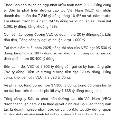
Theo Báo cáo tài chính hợp nhất kiểm toán năm 2025, Tổng công
ty Đầu tư phát triển đường cao tốc Việt Nam (VEC) ghi nhận
doanh thu thuần đạt 7.246 tỷ đồng, tăng 16,4% so với năm trước.
Lợi nhuận trước thuế đạt 1.347 tỷ đồng và lợi nhuận sau thuế đạt
1.061 tỷ đồng, tăng khoảng 46%.
Con số này tương đương VEC có doanh thu 20 tỷ đồng/ngày. Lần
đầu tiên, Tổng công ty đạt lợi nhuận vượt 1.000 tỷ.
Tại thời điểm cuối năm 2025, tổng tài sản của VEC đạt 95.530 tỷ
đồng, tăng hơn 5.400 tỷ đồng so với đầu năm, trong đó tài sản cố
định chiếm hơn 80.400 tỷ đồng.
Bên cạnh đó, VEC có 8.903 tỷ đồng tiền gửi có kỳ hạn, tăng gần
782 tỷ đồng. Tiền và tương đương tiền đạt 620 tỷ đồng. Tổng
cộng, khối tiền của VEC là 9.523 tỷ đồng.
Về phía nợ, tổng dư nợ hơn 37.300 tỷ đồng, trong đó phần lớn là
nợ dài hạn, kéo theo chi phí lãi vay 1.635 tỷ đồng trong năm.
Tổng công ty Đầu tư phát triển đường cao tốc Việt Nam (VEC)
được thành lập năm 2004 theo quyết định của Bộ Giao thông Vận
tải, là doanh nghiệp nhà nước có vai trò đầu tư, xây dựng, quản
lý, khai thác và vận hành hệ thống đường bộ cao tốc quốc gia.