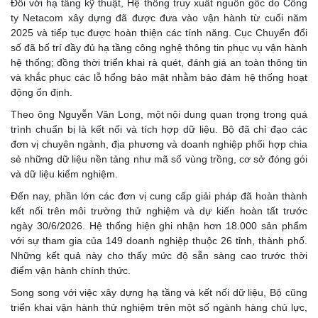
Đối với hạ tầng kỹ thuật, Hệ thống truy xuất nguồn gốc do Công
ty Netacom xây dựng đã được đưa vào vận hành từ cuối năm
2025 và tiếp tục được hoàn thiện các tính năng. Cục Chuyển đổi
số đã bố trí đầy đủ hạ tầng công nghệ thông tin phục vụ vận hành
hệ thống; đồng thời triển khai rà quét, đánh giá an toàn thông tin
và khắc phục các lỗ hổng bảo mật nhằm bảo đảm hệ thống hoạt
động ổn định.
Theo ông Nguyễn Văn Long, một nội dung quan trọng trong quá
trình chuẩn bị là kết nối và tích hợp dữ liệu. Bộ đã chỉ đạo các
đơn vị chuyên ngành, địa phương và doanh nghiệp phối hợp chia
sẻ những dữ liệu nền tảng như mã số vùng trồng, cơ sở đóng gói
và dữ liệu kiểm nghiệm.
Đến nay, phần lớn các đơn vị cung cấp giải pháp đã hoàn thành
kết nối trên môi trường thử nghiệm và dự kiến hoàn tất trước
ngày 30/6/2026. Hệ thống hiện ghi nhận hơn 18.000 sản phẩm
với sự tham gia của 149 doanh nghiệp thuộc 26 tỉnh, thành phố.
Những kết quả này cho thấy mức độ sẵn sàng cao trước thời
điểm vận hành chính thức.
Song song với việc xây dựng hạ tầng và kết nối dữ liệu, Bộ cũng
triển khai vận hành thử nghiệm trên một số ngành hàng chủ lực,