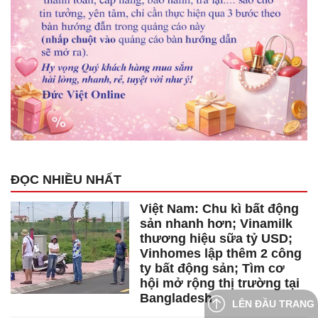
ĐỌC NHIỀU NHẤT
Việt Nam: Chu kì bất động
sản nhanh hơn; Vinamilk
thương hiệu sữa tỷ USD;
Vinhomes lập thêm 2 công
ty bất động sản; Tìm cơ
hội mở rộng thị trường tại
Bangladesh
LÊN ĐẦU TRANG