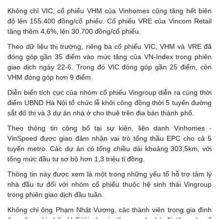
Không chỉ VIC, cổ phiếu VHM của Vinhomes cũng tăng hết biên
độ lên 155.400 đồng/cổ phiếu. Cổ phiếu VRE của Vincom Retail
tăng thêm 4,6%, lên 30.700 đồng/cổ phiếu.
Theo dữ liệu thị trường, riêng ba cổ phiếu VIC, VHM và VRE đã
đóng góp gần 35 điểm vào mức tăng của VN-Index trong phiên
giao dịch ngày 22-6. Trong đó VIC đóng góp gần 25 điểm, còn
VHM đóng góp hơn 9 điểm.
Diễn biến tích cực của nhóm cổ phiếu Vingroup diễn ra cùng thời
điểm UBND Hà Nội tổ chức lễ khởi công đồng thời 5 tuyến đường
sắt đô thị và 3 dự án nhà ở cho thuê trên địa bàn thành phố.
Theo thông tin công bố tại sự kiện, liên danh Vinhomes -
VinSpeed được giao đảm nhận vai trò tổng thầu EPC cho cả 5
tuyến metro. Các dự án có tổng chiều dài khoảng 303,5km, với
tổng mức đầu tư sơ bộ hơn 1,3 triệu tỉ đồng.
Thông tin này được xem là một trong những yếu tố hỗ trợ tâm lý
nhà đầu tư đối với nhóm cổ phiếu thuộc hệ sinh thái Vingroup
trong phiên giao dịch đầu tuần.
Không chỉ ông Phạm Nhật Vượng, các thành viên trong gia đình