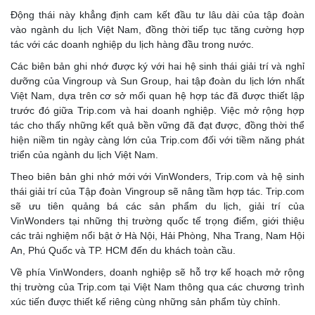
Động thái này khẳng định cam kết đầu tư lâu dài của tập đoàn
vào ngành du lịch Việt Nam, đồng thời tiếp tục tăng cường hợp
tác với các doanh nghiệp du lịch hàng đầu trong nước.
Các biên bản ghi nhớ được ký với hai hệ sinh thái giải trí và nghỉ
dưỡng của Vingroup và Sun Group, hai tập đoàn du lịch lớn nhất
Việt Nam, dựa trên cơ sở mối quan hệ hợp tác đã được thiết lập
trước đó giữa Trip.com và hai doanh nghiệp. Việc mở rộng hợp
tác cho thấy những kết quả bền vững đã đạt được, đồng thời thể
hiện niềm tin ngày càng lớn của Trip.com đối với tiềm năng phát
triển của ngành du lịch Việt Nam.
Theo biên bản ghi nhớ mới với VinWonders, Trip.com và hệ sinh
thái giải trí của Tập đoàn Vingroup sẽ nâng tầm hợp tác. Trip.com
sẽ ưu tiên quảng bá các sản phẩm du lịch, giải trí của
VinWonders tại những thị trường quốc tế trọng điểm, giới thiệu
các trải nghiệm nổi bật ở Hà Nội, Hải Phòng, Nha Trang, Nam Hội
An, Phú Quốc và TP. HCM đến du khách toàn cầu.
Về phía VinWonders, doanh nghiệp sẽ hỗ trợ kế hoạch mở rộng
thị trường của Trip.com tại Việt Nam thông qua các chương trình
xúc tiến được thiết kế riêng cùng những sản phẩm tùy chỉnh.