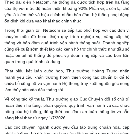
Theo đại diện Netacom, hệ thống đã được tích hợp trên hạ tầng
của Bộ với mức độ hoàn thiện khoảng 90%. Phần việc còn lại chủ
yếu là kiểm thử và hiệu chỉnh nhằm bảo đảm hệ thống hoạt động
ổn định khi đưa vào khai thác chính thức.
Trong thời gian tới, Netacom sẽ tiếp tục phối hợp với các đơn vị
chuyên môn để hoàn thiện quy trình nghiệp vụ, nâng cấp hệ
thống và bảo đảm quá trình vận hành thông suốt. Doanh nghiệp
cũng đề xuất sớm thiết lập các kênh hỗ trợ chính thức như đầu số
hoặc email hệ thống để phục vụ doanh nghiệp và các bên liên
quan trong quá trình sử dụng.
Phát biểu kết luận cuộc họp, Thứ trưởng Hoàng Trung nhấn
mạnh yêu cầu khẩn trương hoàn thiện công tác chuẩn bị để tổ
chức Lễ công bố và vận hành Hệ thống truy xuất nguồn gốc nông
lâm thủy sản vào đầu tháng tới.
Về công tác kỹ thuật, Thứ trưởng giao Cục Chuyển đổi số chủ trì
hoàn thiện hạ tầng, phân quyền, quy trình vận hành và các chức
năng của hệ thống; đồng thời bảo đảm an toàn thông tin và sẵn
sàng khai thác từ ngày 1/7/2026.
Các cục chuyên ngành được yêu cầu tập trung chuẩn hóa, cập
nhật và đồng bộ dữ liệu, ưu tiên các dữ liệu nền như mã số vùng