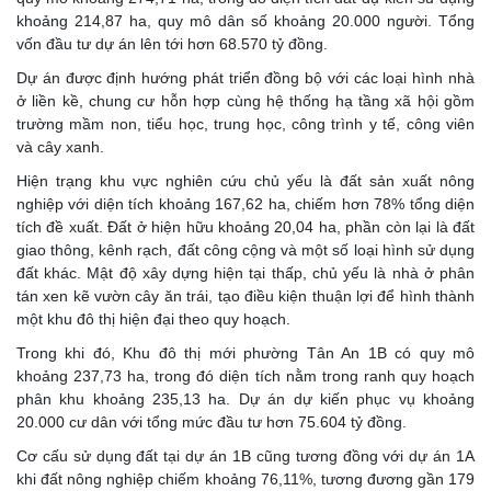
khoảng 214,87 ha, quy mô dân số khoảng 20.000 người. Tổng
vốn đầu tư dự án lên tới hơn 68.570 tỷ đồng.
Dự án được định hướng phát triển đồng bộ với các loại hình nhà
ở liền kề, chung cư hỗn hợp cùng hệ thống hạ tầng xã hội gồm
trường mầm non, tiểu học, trung học, công trình y tế, công viên
và cây xanh.
Hiện trạng khu vực nghiên cứu chủ yếu là đất sản xuất nông
nghiệp với diện tích khoảng 167,62 ha, chiếm hơn 78% tổng diện
tích đề xuất. Đất ở hiện hữu khoảng 20,04 ha, phần còn lại là đất
giao thông, kênh rạch, đất công cộng và một số loại hình sử dụng
đất khác. Mật độ xây dựng hiện tại thấp, chủ yếu là nhà ở phân
tán xen kẽ vườn cây ăn trái, tạo điều kiện thuận lợi để hình thành
một khu đô thị hiện đại theo quy hoạch.
Trong khi đó, Khu đô thị mới phường Tân An 1B có quy mô
khoảng 237,73 ha, trong đó diện tích nằm trong ranh quy hoạch
phân khu khoảng 235,13 ha. Dự án dự kiến phục vụ khoảng
20.000 cư dân với tổng mức đầu tư hơn 75.604 tỷ đồng.
Cơ cấu sử dụng đất tại dự án 1B cũng tương đồng với dự án 1A
khi đất nông nghiệp chiếm khoảng 76,11%, tương đương gần 179