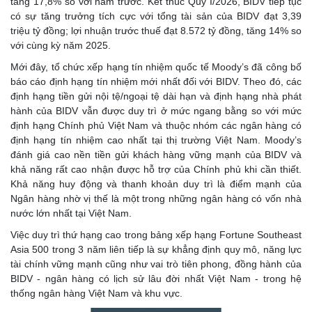
tăng 17,8% so với năm trước. Kết thúc Quý I/2026, BIDV tiếp tục
có sự tăng trưởng tích cực với tổng tài sản của BIDV đạt 3,39
triệu tỷ đồng; lợi nhuận trước thuế đạt 8.572 tỷ đồng, tăng 14% so
với cùng kỳ năm 2025.
Mới đây, tổ chức xếp hạng tín nhiệm quốc tế Moody’s đã công bố
báo cáo định hạng tín nhiệm mới nhất đối với BIDV. Theo đó, các
định hạng tiền gửi nội tệ/ngoại tệ dài hạn và định hạng nhà phát
hành của BIDV vẫn được duy trì ở mức ngang bằng so với mức
định hạng Chính phủ Việt Nam và thuộc nhóm các ngân hàng có
định hạng tín nhiệm cao nhất tại thị trường Việt Nam. Moody’s
đánh giá cao nền tiền gửi khách hàng vững mạnh của BIDV và
khả năng rất cao nhận được hỗ trợ của Chính phủ khi cần thiết.
Khả năng huy động và thanh khoản duy trì là điểm mạnh của
Ngân hàng nhờ vị thế là một trong những ngân hàng có vốn nhà
nước lớn nhất tại Việt Nam.
Việc duy trì thứ hạng cao trong bảng xếp hạng Fortune Southeast
Asia 500 trong 3 năm liên tiếp là sự khẳng định quy mô, năng lực
tài chính vững mạnh cũng như vai trò tiên phong, đồng hành của
BIDV - ngân hàng có lịch sử lâu đời nhất Việt Nam - trong hệ
thống ngân hàng Việt Nam và khu vực.