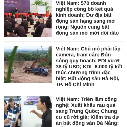
Việt Nam: 570 doanh
nghiệp công bố kết quả
kinh doanh; Dư địa bất
động sản hạng sang mở
rộng; Nguồn cung bất
động sản mở mới dồi dào
Việt Nam: Chủ mỏ phải lắp
camera, trạm cân; Đón
sóng quy hoạch; FDI vượt
38 tỷ USD; KDL 6.000 tỷ kết
thúc chương trình đặc
biệt; Bất động sản Hà Nội,
TP. Hồ Chí Minh
Việt Nam: Triển lãm công
nghệ; Xuất khẩu rau quả
sang Trung Quốc; Chung
cư cũ rớt giá; Kiểm tra dự
án bất động sản Đà Nẵng;