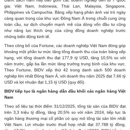
gia: Việt Nam, Indonesia, Thái Lan, Malaysia, Singapore,
Philippines và Campuchia. Bảng xếp hạng phản ánh vai trò ngày
càng quan trọng của khu vực Đông Nam Á trong chuỗi cung ứng
toàn cầu, sự dịch chuyển mạnh mẽ của dòng vốn đầu tư cũng
như năng lực thích ứng của cộng đồng doanh nghiệp trước
những biến động kinh tế.
Theo công bố của Fortune, các doanh nghiệp Việt Nam đóng góp
khoảng một phần tư mức tăng tổng doanh thu của toàn bảng xếp
hạng, với tổng doanh thu đạt 177,9 tỷ USD, tăng 10,5% so với
năm trước, gấp ba lần mức tăng trưởng trung bình của khu vực.
Theo Fortune, BIDV xếp thứ 42 trong danh sách 500 doanh
nghiệp lớn nhất Đông Nam Á, với doanh thu năm 2025 đạt 7,66 tỷ
USD và lợi nhuận đạt 1,15 tỷ USD (quy đổi).
BIDV tiếp tục là ngân hàng dẫn đầu khối các ngân hàng Việt
Nam
Theo số liệu tại thời điểm 31/12/2025, tổng tài sản của BIDV đạt
trên 3,3 triệu tỷ đồng, tăng 20,5% so với năm 2024, tiếp tục là
ngân hàng thương mại cổ phần có quy mô tổng tài sản lớn nhất
Việt Nam. Lợi nhuận trước thuế hợp nhất đạt 37.788 tỷ đồng,