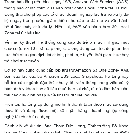
Trong bài đăng trên blog ngày 19/6, Amazon Web Services (AWS)
thông báo chính thức đưa vào hoạt động Local Zone tại Hà Nội.
Động thái cho phép các tổ chức, doanh nghiệp lưu trữ và xử lý dữ
liệu ngay trong nước, giảm thiểu nhu cầu tự đầu tư và vận hành
hệ thống máy chủ vật lý. Hiện tại, AWS vận hành hơn 30 Local
Zone tại 6 châu lục.
Về mặt kỹ thuật, hệ thống cung cấp độ trễ ở mức mili giây một
chữ số (dưới 10 ms), đáp ứng các ứng dụng cần tốc độ phản hồi
tức thời như giao dịch tài chính, phát trực tuyến thời gian thực hay
trò chơi trực tuyến.
Cơ sở này cũng cung cấp lớp lưu trữ Amazon S3 One Zone-IA và
bản sao lưu cục bộ Amazon EBS Local Snapshots. Hạ tầng này
hỗ trợ các ngành đặc thù như y tế, viễn thông trong việc xử lý
hình ảnh y khoa hay dữ liệu thuê bao tại chỗ, từ đó đảm bảo tuân
thủ các quy định pháp lý về lưu trữ dữ liệu nội địa.
Hiện tại, hạ tầng áp dụng mô hình thanh toán theo mức sử dụng
thực tế và đang được một số ngân hàng, doanh nghiệp công
nghệ tài chính ứng dụng.
Đánh giá về dự án, ông Phạm Đức Long, Thứ trưởng Bộ Khoa
học và Công nghệ, nhận định: "Việc ra mắt Local Zone của AWS