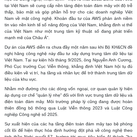
tại Việt Nam sẽ cung cấp nền tảng điện toán đám mây với độ trễ
thấp, bảo mật và góp phần hỗ trợ cho các doanh nghiệp Việt
Nam về mặt công nghệ. Khoản đầu tư của AWS phản ánh niềm
tin vào nền kinh tế số năng động của Việt Nam, khẳng định vị thế
của Việt Nam như một trung tâm kỹ thuật số đang phát triển
mạnh mẽ của Châu Á".
Dự án của AWS diễn ra chưa đầy một năm sau khi Bộ KH&CN đề
nghị hãng công nghệ này đầu tư xây dựng trung tâm dữ liệu tại
Việt Nam. Tại sự kiện hồi tháng 9/2025, ông Nguyễn Anh Cương,
Phó Cục trưởng Cục Viễn thông, khẳng định Việt Nam hội tụ đủ
điều kiện về vị trí, hạ tầng và nhân lực để trở thành trung tâm dữ
liệu của khu vực.
Nhằm mở đường cho các dòng vốn ngoại, cơ quan quản lý hiện
áp dụng cơ chế "quản lý nhẹ" đối với lĩnh vực trung tâm dữ liệu và
điện toán đám mây. Môi trường pháp lý cũng đang được hoàn
thiện đồng bộ thông qua Luật Viễn thông 2023 và Luật Công
nghiệp Công nghệ số 2025.
Sự xuất hiện của các hạ tầng điện toán đám mây tạo bệ phóng
cốt lõi để hiện thực hóa định hướng đột phá về công nghệ theo
tinh thần Nghị quyết 57, hướng tới mục tiêu biến AI thành "hạ