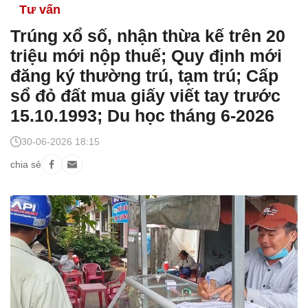
Tư vấn
Trúng xổ số, nhận thừa kế trên 20
triệu mới nộp thuế; Quy định mới
đăng ký thường trú, tạm trú; Cấp
sổ đỏ đất mua giấy viết tay trước
15.10.1993; Du học tháng 6-2026
30-06-2026 18:15
chia sẻ