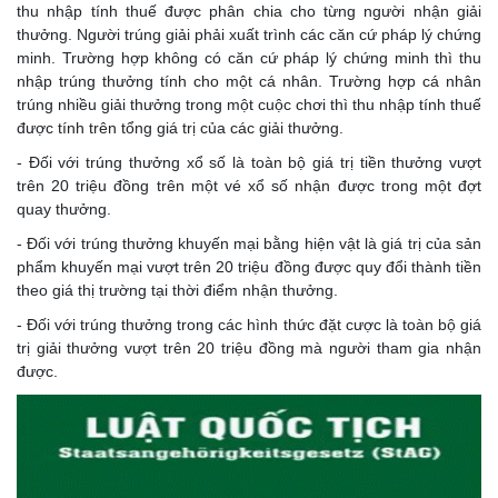
thu nhập tính thuế được phân chia cho từng người nhận giải
thưởng. Người trúng giải phải xuất trình các căn cứ pháp lý chứng
minh. Trường hợp không có căn cứ pháp lý chứng minh thì thu
nhập trúng thưởng tính cho một cá nhân. Trường hợp cá nhân
trúng nhiều giải thưởng trong một cuộc chơi thì thu nhập tính thuế
được tính trên tổng giá trị của các giải thưởng.
- Đối với trúng thưởng xổ số là toàn bộ giá trị tiền thưởng vượt
trên 20 triệu đồng trên một vé xổ số nhận được trong một đợt
quay thưởng.
- Đối với trúng thưởng khuyến mại bằng hiện vật là giá trị của sản
phẩm khuyến mại vượt trên 20 triệu đồng được quy đổi thành tiền
theo giá thị trường tại thời điểm nhận thưởng.
- Đối với trúng thưởng trong các hình thức đặt cược là toàn bộ giá
trị giải thưởng vượt trên 20 triệu đồng mà người tham gia nhận
được.