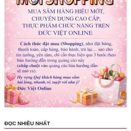
ĐỌC NHIỀU NHẤT