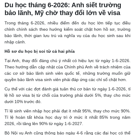
Du học tháng 6-2026: Anh siết trường
bảo lãnh, Mỹ chờ thay đổi lớn về visa
Trong tháng 6-2026, nhiều điểm đến du học lớn tiếp tục điều
chỉnh chính sách theo hướng kiểm soát chặt hơn hồ sơ, trường
bảo lãnh, thời gian lưu trú và nghĩa vụ của du học sinh sau khi
nhập cảnh.
Hồ sơ du học bị soi từ cả hai phía
Tại Anh, thay đổi đáng chú ý nhất có hiệu lực từ ngày 1-6-2026.
Theo hướng dẫn cập nhật của Chính phủ Anh về trách nhiệm của
các cơ sở bảo lãnh sinh viên quốc tế, những trường muốn giữ
quyền bảo lãnh visa sinh viên phải đáp ứng các chỉ số chặt hơn.
Cụ thể với các đợt đánh giá tuân thủ cơ bản từ ngày 1-6-2026, tỉ
lệ hồ sơ visa bị từ chối của trường phải dưới 5%, thay cho mức
dưới 10% trước đó.
Tỉ lệ sinh viên nhập học phải đạt ít nhất 95%, thay cho mức 90%.
Tỉ lệ hoàn tất khóa học duy trì ở mức ít nhất 85% trong năm
2026, rồi tăng lên 90% từ ngày 1-6-2027.
Bộ Nội vụ Anh cũng thông báo ngày 4-6 rằng các đại học có thể