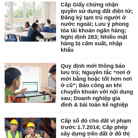
Cấp Giấy chứng nhận
quyền sử dụng đất điện tử;
Đăng ký tạm trú người ở
nước ngoài; Lưu ý phong
tỏa tài khoản ngân hàng;
Nghị định 283; Nhiều mặt
hàng bị cấm xuất, nhập
khẩu
Quy định mới thông báo
lưu trú; Nguyên tắc “nơi ở
mới bằng hoặc tốt hơn nơi
ở cũ”; Báo công an khi
chuyển khoản với nội dung
sau; Doanh nghiệp gia
đình & bài toán kế nghiệp
Cấp sổ đỏ cho đất vi phạm
trước 1.7.2014; Cấp phép
xây dựng trên đất ở đô thị