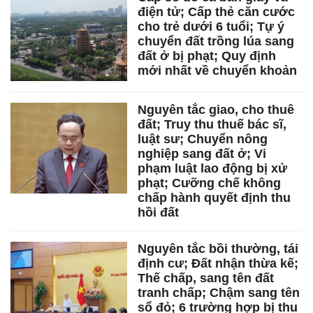
điện tử; Cấp thẻ căn cước
cho trẻ dưới 6 tuổi; Tự ý
chuyển đất trồng lúa sang
đất ở bị phạt; Quy định
mới nhất về chuyển khoản
Nguyên tắc giao, cho thuê
đất; Truy thu thuế bác sĩ,
luật sư; Chuyển nông
nghiệp sang đất ở; Vi
phạm luật lao động bị xử
phạt; Cưỡng chế không
chấp hành quyết định thu
hồi đất
Nguyên tắc bồi thường, tái
định cư; Đất nhận thừa kế;
Thế chấp, sang tên đất
tranh chấp; Chậm sang tên
sổ đỏ; 6 trường hợp bị thu