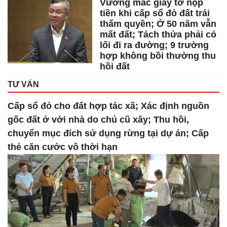
Vướng mắc giấy tờ nộp
tiền khi cấp sổ đỏ đất trái
thẩm quyền; Ở 50 năm vẫn
mất đất; Tách thửa phải có
lối đi ra đường; 9 trường
hợp không bồi thường thu
hồi đất
TƯ VẤN
Cấp sổ đỏ cho đất hợp tác xã; Xác định nguồn
gốc đất ở với nhà do chủ cũ xây; Thu hồi,
chuyển mục đích sử dụng rừng tại dự án; Cấp
thẻ căn cước vô thời hạn