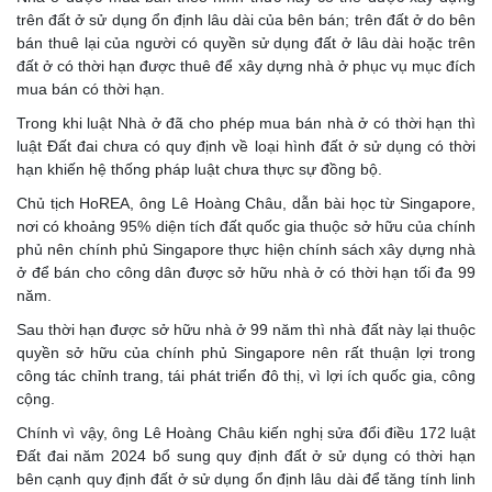
trên đất ở sử dụng ổn định lâu dài của bên bán; trên đất ở do bên
bán thuê lại của người có quyền sử dụng đất ở lâu dài hoặc trên
đất ở có thời hạn được thuê để xây dựng nhà ở phục vụ mục đích
mua bán có thời hạn.
Trong khi luật Nhà ở đã cho phép mua bán nhà ở có thời hạn thì
luật Đất đai chưa có quy định về loại hình đất ở sử dụng có thời
hạn khiến hệ thống pháp luật chưa thực sự đồng bộ.
Chủ tịch HoREA, ông Lê Hoàng Châu, dẫn bài học từ Singapore,
nơi có khoảng 95% diện tích đất quốc gia thuộc sở hữu của chính
phủ nên chính phủ Singapore thực hiện chính sách xây dựng nhà
ở để bán cho công dân được sở hữu nhà ở có thời hạn tối đa 99
năm.
Sau thời hạn được sở hữu nhà ở 99 năm thì nhà đất này lại thuộc
quyền sở hữu của chính phủ Singapore nên rất thuận lợi trong
công tác chỉnh trang, tái phát triển đô thị, vì lợi ích quốc gia, công
cộng.
Chính vì vậy, ông Lê Hoàng Châu kiến nghị sửa đổi điều 172 luật
Đất đai năm 2024 bổ sung quy định đất ở sử dụng có thời hạn
bên cạnh quy định đất ở sử dụng ổn định lâu dài để tăng tính linh