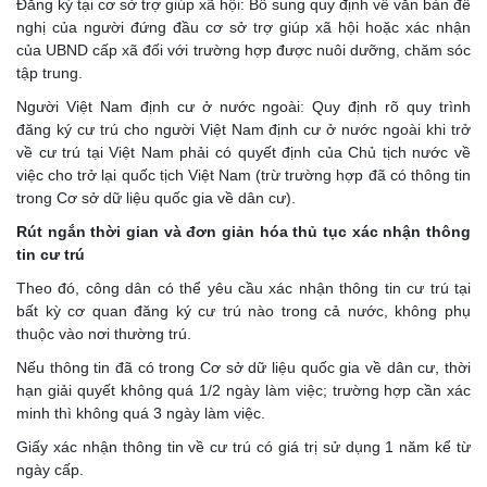
Đăng ký tại cơ sở trợ giúp xã hội: Bổ sung quy định về văn bản đề
nghị của người đứng đầu cơ sở trợ giúp xã hội hoặc xác nhận
của UBND cấp xã đối với trường hợp được nuôi dưỡng, chăm sóc
tập trung.
Người Việt Nam định cư ở nước ngoài: Quy định rõ quy trình
đăng ký cư trú cho người Việt Nam định cư ở nước ngoài khi trở
về cư trú tại Việt Nam phải có quyết định của Chủ tịch nước về
việc cho trở lại quốc tịch Việt Nam (trừ trường hợp đã có thông tin
trong Cơ sở dữ liệu quốc gia về dân cư).
Rút ngắn thời gian và đơn giản hóa thủ tục xác nhận thông
tin cư trú
Theo đó, công dân có thể yêu cầu xác nhận thông tin cư trú tại
bất kỳ cơ quan đăng ký cư trú nào trong cả nước, không phụ
thuộc vào nơi thường trú.
Nếu thông tin đã có trong Cơ sở dữ liệu quốc gia về dân cư, thời
hạn giải quyết không quá 1/2 ngày làm việc; trường hợp cần xác
minh thì không quá 3 ngày làm việc.
Giấy xác nhận thông tin về cư trú có giá trị sử dụng 1 năm kể từ
ngày cấp.