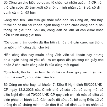
Bộ Công an cho biết, cơ quan, tổ chức, cá nhân quét mã QR trên
thẻ căn cước để truy xuất số chứng minh nhân dân 9 số, số định
danh cá nhân đã hủy.
Công dân tên Tâm vừa gửi thắc mắc đến Bộ Công an, cho hay,
trước đó có mở tài khoản ngân hàng từ căn cước công dân bị sai
thông tin giới tính. Sau đó, công dân có làm lại căn cước khác
điều chỉnh đúng giới tính.
"Cơ quan thẩm quyền đã thu hồi và hủy thẻ căn cước sai thông
tin giới tính", công dân cho biết.
Hiện công dân này muốn đóng vĩnh viễn tài khoản này nhưng
phía ngân hàng có yêu cầu ra cơ quan địa phương xin giấy xác
nhận 2 căn cước công dân là của cùng một người.
"Quy trình, thủ tục cần làm để có thể có được giấy xác nhận trên
như thế nào?", công dân Tâm hỏi.
Bộ Công an cho hay, tại khoản 7, Điều 5 Nghị định 58/2026/NĐ-
CP ngày 13.2.2026 của Chính phủ về sửa đổi, bổ sung một số
điều Nghị định số 70/2024/NĐ-CP quy định chi tiết một số điều và
biện pháp thi hành Luật Căn cước đã sửa đổi, bổ sung Điều 12 về
thông tin số chứng minh nhân dân 9 số, số định danh cá nhân đã