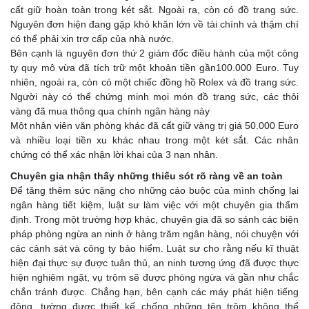
cất giữ hoàn toàn trong két sắt. Ngoài ra, còn có đồ trang sức.
Nguyên đơn hiện đang gặp khó khăn lớn về tài chính và thậm chí
có thể phải xin trợ cấp của nhà nước.
Bên cạnh là nguyên đơn thứ 2 giám đốc điều hành của một công
ty quy mô vừa đã tích trữ một khoản tiền gần100.000 Euro. Tuy
nhiên, ngoài ra, còn có một chiếc đồng hồ Rolex và đồ trang sức.
Người này có thể chứng minh mọi món đồ trang sức, các thỏi
vàng đã mua thông qua chính ngân hàng này
Một nhân viên văn phòng khác đã cất giữ vàng trị giá 50.000 Euro
và nhiều loại tiền xu khác nhau trong một két sắt. Các nhân
chứng có thể xác nhận lời khai của 3 nạn nhân.
Chuyên gia nhận thấy những thiếu sót rõ ràng về an toàn
Để tăng thêm sức nặng cho những cáo buộc của mình chống lại
ngân hàng tiết kiệm, luật sư làm việc với một chuyên gia thẩm
định. Trong một trường hợp khác, chuyên gia đã so sánh các biện
pháp phòng ngừa an ninh ở hàng trăm ngân hàng, nói chuyện với
các cảnh sát và công ty bảo hiểm. Luật sư cho rằng nếu kĩ thuật
hiện đại thực sự được tuân thủ, an ninh tương ứng đã được thực
hiện nghiêm ngặt, vụ trộm sẽ được phòng ngừa và gần như chắc
chắn tránh được. Chẳng hạn, bên cạnh các máy phát hiện tiếng
động, tường được thiết kế chống những tên trộm không thể