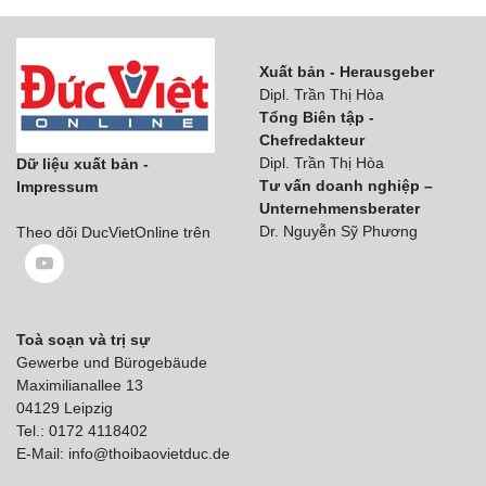
Xuất bản - Herausgeber
Dipl. Trần Thị Hòa
Tổng Biên tập -
Chefredakteur
Dipl. Trần Thị Hòa
Dữ liệu xuất bản -
Tư vấn doanh nghiệp –
Impressum
Unternehmensberater
Dr. Nguyễn Sỹ Phương
Theo dõi DucVietOnline trên
Toà soạn và trị sự
Gewerbe und Bürogebäude
Maximilianallee 13
04129 Leipzig
Tel.: 0172 4118402
E-Mail: info@thoibaovietduc.de