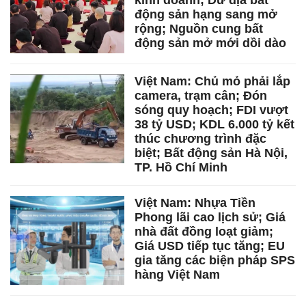
kinh doanh; Dư địa bất
động sản hạng sang mở
rộng; Nguồn cung bất
động sản mở mới dồi dào
Việt Nam: Chủ mỏ phải lắp
camera, trạm cân; Đón
sóng quy hoạch; FDI vượt
38 tỷ USD; KDL 6.000 tỷ kết
thúc chương trình đặc
biệt; Bất động sản Hà Nội,
TP. Hồ Chí Minh
Việt Nam: Nhựa Tiền
Phong lãi cao lịch sử; Giá
nhà đất đồng loạt giảm;
Giá USD tiếp tục tăng; EU
gia tăng các biện pháp SPS
hàng Việt Nam