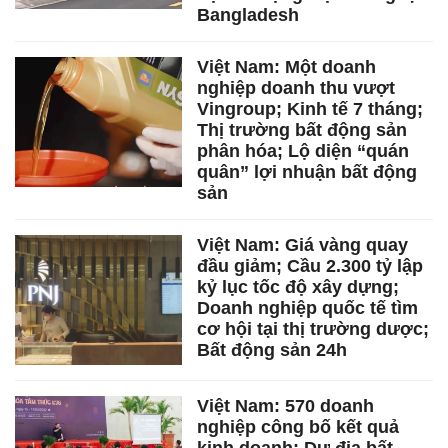
Bangladesh
Việt Nam: Một doanh
nghiệp doanh thu vượt
Vingroup; Kinh tế 7 tháng;
Thị trường bất động sản
phân hóa; Lộ diện “quán
quân” lợi nhuận bất động
sản
Việt Nam: Giá vàng quay
đầu giảm; Cầu 2.300 tỷ lập
kỷ lục tốc độ xây dựng;
Doanh nghiệp quốc tế tìm
cơ hội tại thị trường dược;
Bất động sản 24h
Việt Nam: 570 doanh
nghiệp công bố kết quả