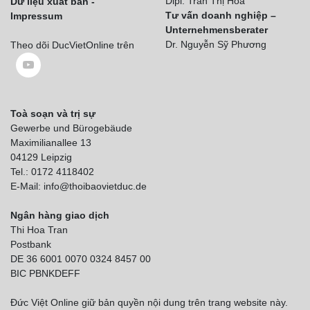
Dipl. Trần Thị Hòa
Dữ liệu xuất bản -
Tư vấn doanh nghiệp –
Impressum
Unternehmensberater
Dr. Nguyễn Sỹ Phương
Theo dõi DucVietOnline trên
Toà soạn và trị sự
Gewerbe und Bürogebäude
Maximilianallee 13
04129 Leipzig
Tel.: 0172 4118402
E-Mail: info@thoibaovietduc.de
Ngân hàng giao dịch
Thi Hoa Tran
Postbank
DE 36 6001 0070 0324 8457 00
BIC PBNKDEFF
Đức Việt Online giữ bản quyền nội dung trên trang website này.