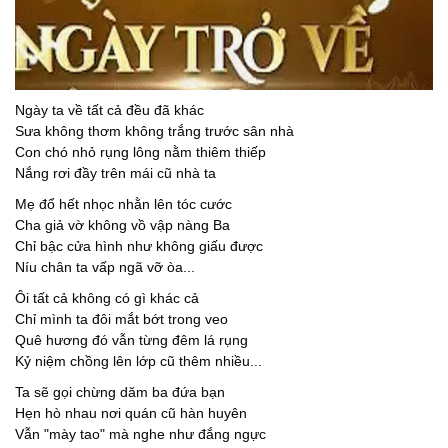
Ngày ta về tất cả đều đã khác
Sưa không thơm không trắng trước sân nhà
Con chó nhỏ rụng lông nằm thiêm thiếp
Nắng rơi đầy trên mái cũ nhà ta
Mẹ đổ hết nhọc nhằn lên tóc cước
Cha giả vờ không vồ vập nàng Ba
Chỉ bậc cửa hình như không giấu được
Níu chân ta vấp ngã vỡ òa...
Ôi tất cả không có gì khác cả
Chỉ mình ta đôi mắt bớt trong veo
Quê hương đó vẫn từng đêm lá rụng
Kỷ niệm chồng lên lớp cũ thêm nhiều...
Ta sẽ gọi chừng dăm ba đứa bạn
Hẹn hò nhau nơi quán cũ hàn huyên
Vẫn "mày tao" mà nghe như đắng ngực