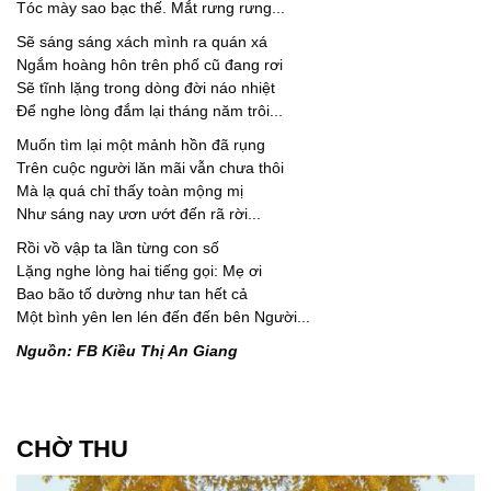
Tóc mày sao bạc thế. Mắt rưng rưng...
Sẽ sáng sáng xách mình ra quán xá
Ngắm hoàng hôn trên phố cũ đang rơi
Sẽ tĩnh lặng trong dòng đời náo nhiệt
Để nghe lòng đắm lại tháng năm trôi...
Muốn tìm lại một mảnh hồn đã rụng
Trên cuộc người lăn mãi vẫn chưa thôi
Mà lạ quá chỉ thấy toàn mộng mị
Như sáng nay ươn ướt đến rã rời...
Rồi vồ vập ta lần từng con số
Lặng nghe lòng hai tiếng gọi: Mẹ ơi
Bao bão tố dường như tan hết cả
Một bình yên len lén đến đến bên Người...
Nguồn: FB Kiều Thị An Giang
CHỜ THU