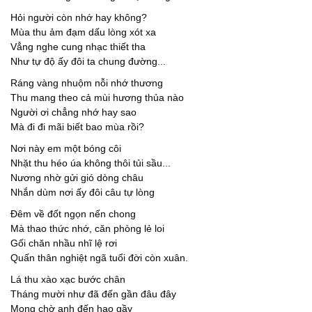
Hỏi người còn nhớ hay không?
Mùa thu ảm đạm dấu lòng xót xa
Vẳng nghe cung nhạc thiết tha
Như tự độ ấy đôi ta chung đường...
Ráng vàng nhuộm nỗi nhớ thương
Thu mang theo cả mùi hương thủa nào
Người ơi chẳng nhớ hay sao
Mà đi đi mãi biết bao mùa rồi?
Nơi này em một bóng côi
Nhặt thu héo úa không thôi tủi sầu...
Nương nhờ gửi gió dòng châu
Nhắn dùm nơi ấy đôi câu tự lòng
Đêm về đốt ngọn nến chong
Mà thao thức nhớ, căn phòng lẻ loi
Gối chăn nhầu nhĩ lệ rơi
Quấn thân nghiệt ngã tuổi đời còn xuân.
Lá thu xào xạc bước chân
Tháng mười như đã đến gần đâu đây
Mong chờ anh đến hao gầy