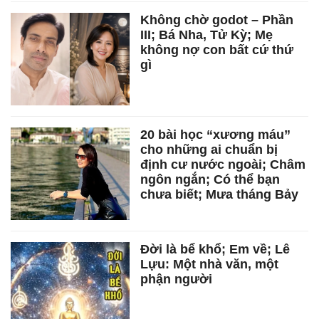
Không chờ godot – Phần
III; Bá Nha, Tử Kỳ; Mẹ
không nợ con bất cứ thứ
gì
20 bài học “xương máu”
cho những ai chuẩn bị
định cư nước ngoài; Châm
ngôn ngắn; Có thể bạn
chưa biết; Mưa tháng Bảy
Đời là bể khổ; Em về; Lê
Lựu: Một nhà văn, một
phận người