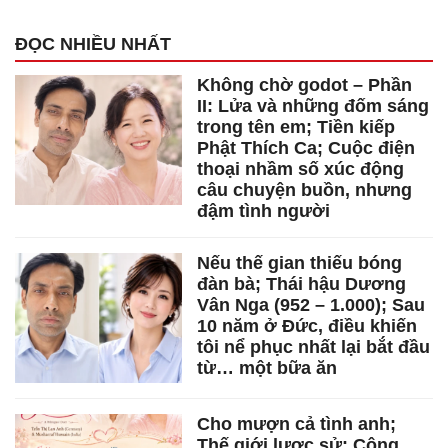
ĐỌC NHIỀU NHẤT
Không chờ godot – Phần
II: Lửa và những đốm sáng
trong tên em; Tiền kiếp
Phật Thích Ca; Cuộc điện
thoại nhầm số xúc động
câu chuyện buồn, nhưng
đậm tình người
Nếu thế gian thiếu bóng
đàn bà; Thái hậu Dương
Vân Nga (952 – 1.000); Sau
10 năm ở Đức, điều khiến
tôi nể phục nhất lại bắt đầu
từ… một bữa ăn
Cho mượn cả tình anh;
Thế giới lược sử: Cộng