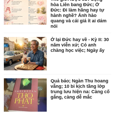
hòa Liên bang Đức; Ở
Đức: Đi làm hãng hay tự
hành nghề? Ánh hào
quang và cái giá ít ai dám
nói
Ở lại Đức hay về - Kỳ II: 30
năm viễn xứ; Có anh
chàng học việc; Ngày ấy
Quả báo; Ngàn Thu hoang
vắng; 10 bi kịch tầng lớp
trung lưu hiện na: Càng cố
gắng, càng dễ mắc