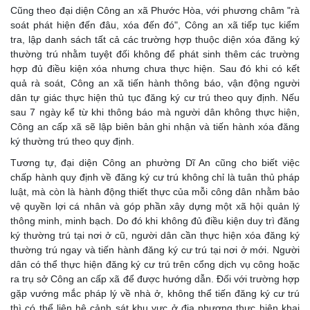
Cũng theo đại diện Công an xã Phước Hòa, với phương châm "rà
soát phát hiện đến đâu, xóa đến đó", Công an xã tiếp tục kiểm
tra, lập danh sách tất cả các trường hợp thuộc diện xóa đăng ký
thường trú nhằm tuyệt đối không để phát sinh thêm các trường
hợp đủ điều kiện xóa nhưng chưa thực hiện. Sau đó khi có kết
quả rà soát, Công an xã tiến hành thông báo, vận động người
dân tự giác thực hiện thủ tục đăng ký cư trú theo quy định. Nếu
sau 7 ngày kể từ khi thông báo mà người dân không thực hiện,
Công an cấp xã sẽ lập biên bản ghi nhận và tiến hành xóa đăng
ký thường trú theo quy định.
Tương tự, đại diện Công an phường Dĩ An cũng cho biết việc
chấp hành quy định về đăng ký cư trú không chỉ là tuân thủ pháp
luật, mà còn là hành động thiết thực của mỗi công dân nhằm bảo
vệ quyền lợi cá nhân và góp phần xây dựng một xã hội quản lý
thông minh, minh bạch. Do đó khi không đủ điều kiện duy trì đăng
ký thường trú tại nơi ở cũ, người dân cần thực hiện xóa đăng ký
thường trú ngay và tiến hành đăng ký cư trú tại nơi ở mới. Người
dân có thể thực hiện đăng ký cư trú trên cổng dịch vụ công hoặc
ra trụ sở Công an cấp xã để được hướng dẫn. Đối với trường hợp
gặp vướng mắc pháp lý về nhà ở, không thể tiến đăng ký cư trú
thì có thể liên hệ cảnh sát khu vực ở địa phương thực hiện khai