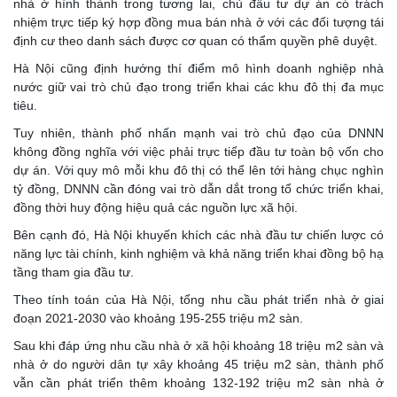
nhà ở hình thành trong tương lai, chủ đầu tư dự án có trách
nhiệm trực tiếp ký hợp đồng mua bán nhà ở với các đối tượng tái
định cư theo danh sách được cơ quan có thẩm quyền phê duyệt.
Hà Nội cũng định hướng thí điểm mô hình doanh nghiệp nhà
nước giữ vai trò chủ đạo trong triển khai các khu đô thị đa mục
tiêu.
Tuy nhiên, thành phố nhấn mạnh vai trò chủ đạo của DNNN
không đồng nghĩa với việc phải trực tiếp đầu tư toàn bộ vốn cho
dự án. Với quy mô mỗi khu đô thị có thể lên tới hàng chục nghìn
tỷ đồng, DNNN cần đóng vai trò dẫn dắt trong tổ chức triển khai,
đồng thời huy động hiệu quả các nguồn lực xã hội.
Bên cạnh đó, Hà Nội khuyến khích các nhà đầu tư chiến lược có
năng lực tài chính, kinh nghiệm và khả năng triển khai đồng bộ hạ
tầng tham gia đầu tư.
Theo tính toán của Hà Nội, tổng nhu cầu phát triển nhà ở giai
đoạn 2021-2030 vào khoảng 195-255 triệu m2 sàn.
Sau khi đáp ứng nhu cầu nhà ở xã hội khoảng 18 triệu m2 sàn và
nhà ở do người dân tự xây khoảng 45 triệu m2 sàn, thành phố
vẫn cần phát triển thêm khoảng 132-192 triệu m2 sàn nhà ở