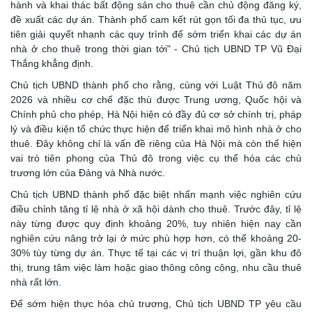
hành và khai thác bất động sản cho thuê cần chủ động đăng ký,
đề xuất các dự án. Thành phố cam kết rút gọn tối đa thủ tục, ưu
tiên giải quyết nhanh các quy trình để sớm triển khai các dự án
nhà ở cho thuê trong thời gian tới" - Chủ tịch UBND TP Vũ Đại
Thắng khẳng định.
Chủ tịch UBND thành phố cho rằng, cùng với Luật Thủ đô năm
2026 và nhiều cơ chế đặc thù được Trung ương, Quốc hội và
Chính phủ cho phép, Hà Nội hiện có đầy đủ cơ sở chính trị, pháp
lý và điều kiện tổ chức thực hiện để triển khai mô hình nhà ở cho
thuê. Đây không chỉ là vấn đề riêng của Hà Nội mà còn thể hiện
vai trò tiên phong của Thủ đô trong việc cụ thể hóa các chủ
trương lớn của Đảng và Nhà nước.
Chủ tịch UBND thành phố đặc biệt nhấn mạnh việc nghiên cứu
điều chỉnh tăng tỉ lệ nhà ở xã hội dành cho thuê. Trước đây, tỉ lệ
này từng được quy định khoảng 20%, tuy nhiên hiện nay cần
nghiên cứu nâng trở lại ở mức phù hợp hơn, có thể khoảng 20-
30% tùy từng dự án. Thực tế tại các vị trí thuận lợi, gần khu đô
thị, trung tâm việc làm hoặc giao thông công cộng, nhu cầu thuê
nhà rất lớn.
Để sớm hiện thực hóa chủ trương, Chủ tịch UBND TP yêu cầu