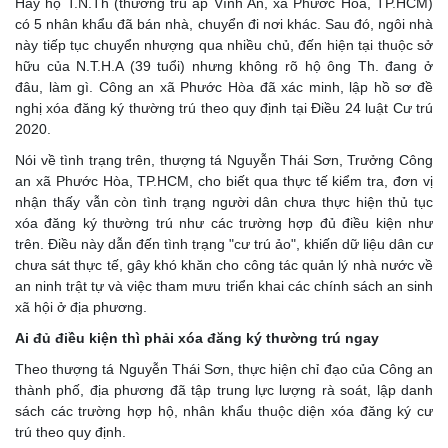
Hay hộ T.N.Th (thường trú ấp Vĩnh An, xã Phước Hòa, TP.HCM)
có 5 nhân khẩu đã bán nhà, chuyển đi nơi khác. Sau đó, ngôi nhà
này tiếp tục chuyển nhượng qua nhiều chủ, đến hiện tại thuộc sở
hữu của N.T.H.A (39 tuổi) nhưng không rõ hộ ông Th. đang ở
đâu, làm gì. Công an xã Phước Hòa đã xác minh, lập hồ sơ đề
nghị xóa đăng ký thường trú theo quy định tại Điều 24 luật Cư trú
2020.
Nói về tình trạng trên, thượng tá Nguyễn Thái Sơn, Trưởng Công
an xã Phước Hòa, TP.HCM, cho biết qua thực tế kiểm tra, đơn vị
nhận thấy vẫn còn tình trạng người dân chưa thực hiện thủ tục
xóa đăng ký thường trú như các trường hợp đủ điều kiện như
trên. Điều này dẫn đến tình trạng "cư trú ảo", khiến dữ liệu dân cư
chưa sát thực tế, gây khó khăn cho công tác quản lý nhà nước về
an ninh trật tự và việc tham mưu triển khai các chính sách an sinh
xã hội ở địa phương.
Ai đủ điều kiện thì phải xóa đăng ký thường trú ngay
Theo thượng tá Nguyễn Thái Sơn, thực hiện chỉ đạo của Công an
thành phố, địa phương đã tập trung lực lượng rà soát, lập danh
sách các trường hợp hộ, nhân khẩu thuộc diện xóa đăng ký cư
trú theo quy định.