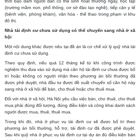
thời bảo đảm người dân có thể sinh hoạt thường ngày, học tập
(trường mầm non, phổ thông, cơ sở đào tạo nghề), tiếp cận y tế
(bệnh viện, phòng khám), văn hóa - thể thao trong phạm vi khu
đô thị.
Nhà tái định cư chưa sử dụng có thể chuyển sang nhà ở xã
hội
Một nội dung khác được nêu tại đề án là cơ chế xử lý quỹ nhà tái
định cư chưa sử dụng.
Theo quy định, nếu quá 12 tháng kể từ khi công trình được
nghiệm thu đưa vào sử dụng mà căn hộ tái định cư chưa được bố
trí hoặc không có người nhận theo phương án bồi thường đã
được phê duyệt, nhà đầu tư được đề xuất chuyển số căn hộ này
sang nhà ở xã hội để bán, cho thuê hoặc cho thuê mua.
Đối với nhà ở xã hội, Hà Nội yêu cầu việc bán, cho thuê, cho thuê
mua phải đúng đối tượng, đúng điều kiện và công khai danh sách
người được mua, thuê, thuê mua.
Trong khi đó, nhà ở phục vụ tái định cư sẽ được bố trí theo
phương án bồi thường, hỗ trợ, tái định cư đã được phê duyệt.
Sau khi quỹ nhà ở phục vụ tái định cư tại dự án đủ điều kiện bán