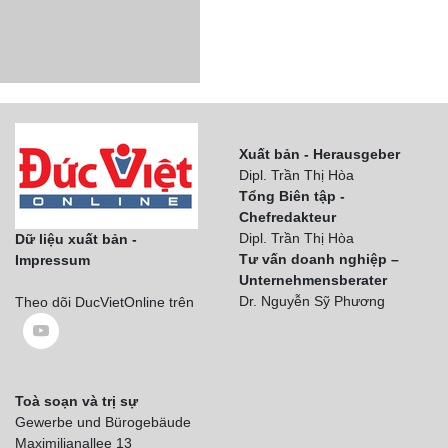
Xuất bản - Herausgeber
Dipl. Trần Thị Hòa
Tổng Biên tập -
Chefredakteur
Dipl. Trần Thị Hòa
Dữ liệu xuất bản -
Tư vấn doanh nghiệp –
Impressum
Unternehmensberater
Dr. Nguyễn Sỹ Phương
Theo dõi DucVietOnline trên
Toà soạn và trị sự
Gewerbe und Bürogebäude
Maximilianallee 13