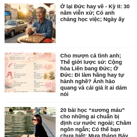
Ở lại Đức hay về - Kỳ II: 30
năm viễn xứ; Có anh
chàng học việc; Ngày ấy
Cho mượn cả tình anh;
Thế giới lược sử: Cộng
hòa Liên bang Đức; Ở
Đức: Đi làm hãng hay tự
hành nghề? Ánh hào
quang và cái giá ít ai dám
nói
20 bài học “xương máu”
cho những ai chuẩn bị
định cư nước ngoài; Châm
ngôn ngắn; Có thể bạn
chưa biết; Mưa tháng Bảy