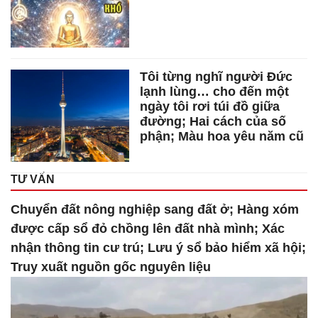
Tôi từng nghĩ người Đức
lạnh lùng… cho đến một
ngày tôi rơi túi đồ giữa
đường; Hai cách của số
phận; Màu hoa yêu năm cũ
TƯ VẤN
Chuyển đất nông nghiệp sang đất ở; Hàng xóm
được cấp sổ đỏ chồng lên đất nhà mình; Xác
nhận thông tin cư trú; Lưu ý sổ bảo hiểm xã hội;
Truy xuất nguồn gốc nguyên liệu