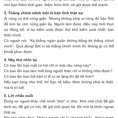
cho bạn thêm thời gian, thêm bình tĩnh, và giữ được thế mạnh.
3. Thắng chính mình mới là bản lĩnh thật sự
Ai cũng có thể nóng giận. Nhưng không phải ai cũng đủ bản lĩnh
để kìm lại cơn nóng giận ấy. Người làm được điều này mới thực
sự đáng nể, vì họ kiểm soát được thứ khó kiểm soát nhất: bản
thân mình.
Có người nói: “Kẻ thắng ngàn quân không bằng kẻ thắng chính
mình”. Quả đúng! Bởi vì kẻ thắng chính mình thì không gì có thể
khuất phục được.
4. Hãy thử nhìn lại
Có bao lần bạn mất cơ hội chỉ vì một câu nóng nảy?
Có bao lần bạn làm mất lòng người thân chỉ vì không nhịn được?
Có bao lần bạn hối hận vì lẽ ra im lặng thì đã tốt hơn?
Nếu bạn từng như thế, thì bạn sẽ hiểu: Nhịn không phải là thiệt,
mà là trí tuệ.
5. Lời nhắc cuối
Đừng sợ người khác chê mình “khờ” vì nhịn. Khờ một chút để giữ
bình an, để giữ cơ hội, để giữ mối quan hệ. Đó mới là khôn ngoan
thật sự.
Bởi cần nhớ rằng: Thắng người chỉ là khoảnh khắc, thắng mình