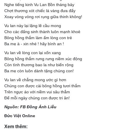
Nghe tiếng kinh Vu Lan Bồn tháng bảy
Chợt thương xót chiếc lá vàng đưa đẩy
Xoay vòng vòng rơi rụng giữa thinh không!
Vu lan này lại lặng lẽ cầu mong
Cho các đấng sinh thành luôn mạnh khoẻ
Bông hồng thắm làm ấm lòng con trẻ
Ba mẹ à - xin nhé ! hãy bình an !
Vu lan về lòng con lại xốn xang
Bông hồng thắm rưng rưng niềm xúc động
Còn tình thương bao la như biển rộng
Ba mẹ còn luôn dành tặng chúng con!
Vu lan về chẳng mong ước gì hơn
Chúng con được cài bông hồng tươi thắm
Trên ngực áo với niềm vui sâu thẳm
Để mỗi ngày chúng con được tri ân!
Nguồn: FB Đồng Ánh Liễu
Đức Việt Online
Xem thêm: