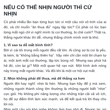
NẾU CÓ THỂ NHỊN NGƯỜI THÌ CỨ
NHỊN
Có phải nhiều lần bạn từng bực tức vì một câu nói vô tình của ai
đó, và chỉ muốn “ăn thua đủ” ngay lập tức? Có phải có lúc bạn
từng mất ngủ chỉ vì nghĩ mình bị coi thường, bị chê cười? Thật ra,
thắng người khác thì dễ, nhưng thắng chính mình mới là khó.
1. Vì sao ta dễ mất bình tĩnh?
Bởi vì cái tôi trong mỗi người đều rất lớn. Ai cũng sợ bị coi là yếu,
là kém, là “không bằng thiên hạ”. Vậy nên chỉ cần một lời chạm tự
ái, một ánh mắt coi thường, lập tức bùng nổ. Nhưng sau phút hả
hê đó, còn lại gì? Một mối quan hệ rạn nứt. Một hình ảnh nóng
nảy trong mắt người khác. Và đôi khi là một cơ hội vụt mất.
2. Nhịn không phải để thua, mà để thắng xa hơn
Người đời hay nghĩ: nhịn là hèn. Nhưng bạn hãy để ý mà xem,
những người thành công lớn thường là những người biết “nhịn”
cực giỏi. Họ không phí năng lượng cho những trận cãi vã vô ích,
họ để sự điềm tĩnh làm sức mạnh, và để kết quả trả lời thay cho
lời nói.
Nhịn một câu nói khó nghe không làm bạn nhỏ đi. Ngược lại, nó