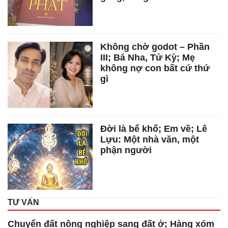
Không chờ godot – Phần
III; Bá Nha, Tử Kỳ; Mẹ
không nợ con bất cứ thứ
gì
Đời là bể khổ; Em về; Lê
Lựu: Một nhà văn, một
phận người
TƯ VẤN
Chuyển đất nông nghiệp sang đất ở; Hàng xóm