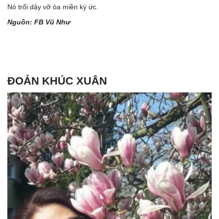
Nó trổi dậy vỡ òa miền ký ức.
Nguồn: FB Vũ Như
ĐOẢN KHÚC XUÂN