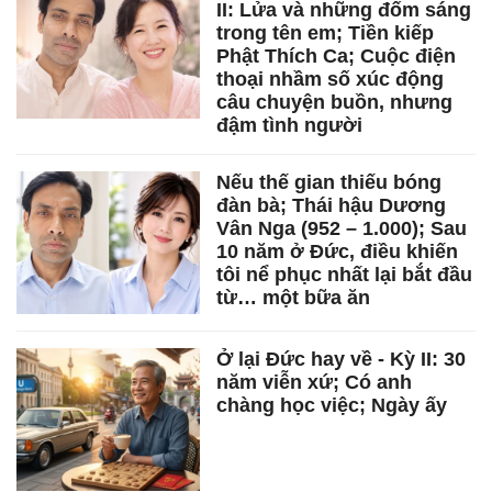
II: Lửa và những đốm sáng
trong tên em; Tiền kiếp
Phật Thích Ca; Cuộc điện
thoại nhầm số xúc động
câu chuyện buồn, nhưng
đậm tình người
Nếu thế gian thiếu bóng
đàn bà; Thái hậu Dương
Vân Nga (952 – 1.000); Sau
10 năm ở Đức, điều khiến
tôi nể phục nhất lại bắt đầu
từ… một bữa ăn
Ở lại Đức hay về - Kỳ II: 30
năm viễn xứ; Có anh
chàng học việc; Ngày ấy