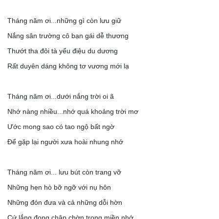
Tháng năm ơi...những gì còn lưu giữ
Nắng sân trường cô bạn gái dễ thương
Thướt tha đôi tà yểu điệu du dương
Rất duyên dáng không tơ vương mới lạ
Tháng năm ơi...dưới nắng trời oi ã
Nhớ nàng nhiều...nhớ quá khoảng trời mơ
Ước mong sao có tao ngộ bất ngờ
Để gặp lại người xưa hoài nhung nhớ
Tháng năm ơi... lưu bút còn trang vỡ
Những hẹn hò bỡ ngỡ với nụ hôn
Những đón đưa và cả những dỗi hờn
Cứ lắng đọng chập chờn trong miền nhớ