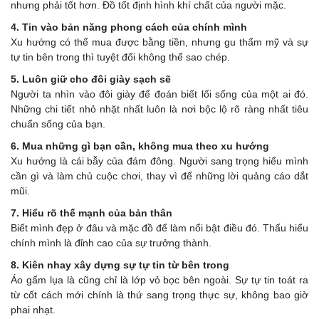
nhưng phải tốt hơn. Đồ tốt định hình khí chất của người mặc.
4. Tin vào bản năng phong cách của chính mình
Xu hướng có thể mua được bằng tiền, nhưng gu thẩm mỹ và sự
tự tin bên trong thì tuyệt đối không thể sao chép.
5. Luôn giữ cho đôi giày sạch sẽ
Người ta nhìn vào đôi giày để đoán biết lối sống của một ai đó.
Những chi tiết nhỏ nhặt nhất luôn là nơi bộc lộ rõ ràng nhất tiêu
chuẩn sống của bạn.
6. Mua những gì bạn cần, không mua theo xu hướng
Xu hướng là cái bẫy của đám đông. Người sang trọng hiểu mình
cần gì và làm chủ cuộc chơi, thay vì để những lời quảng cáo dắt
mũi.
7. Hiểu rõ thế mạnh của bản thân
Biết mình đẹp ở đâu và mặc đồ để làm nổi bật điều đó. Thấu hiểu
chính mình là đỉnh cao của sự trưởng thành.
8. Kiên nhay xây dựng sự tự tin từ bên trong
Áo gấm lụa là cũng chỉ là lớp vỏ bọc bên ngoài. Sự tự tin toát ra
từ cốt cách mới chính là thứ sang trọng thực sự, không bao giờ
phai nhạt.