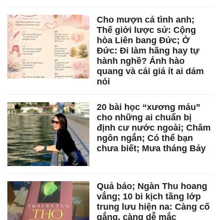
Cho mượn cả tình anh;
Thế giới lược sử: Cộng
hòa Liên bang Đức; Ở
Đức: Đi làm hãng hay tự
hành nghề? Ánh hào
quang và cái giá ít ai dám
nói
20 bài học “xương máu”
cho những ai chuẩn bị
định cư nước ngoài; Châm
ngôn ngắn; Có thể bạn
chưa biết; Mưa tháng Bảy
Quả báo; Ngàn Thu hoang
vắng; 10 bi kịch tầng lớp
trung lưu hiện na: Càng cố
gắng, càng dễ mắc