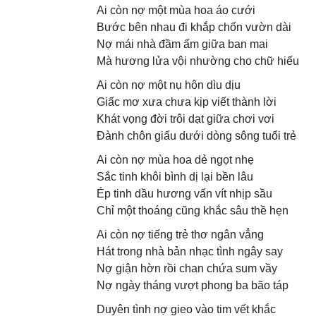
Ai còn nợ một mùa hoa áo cưới
Bước bên nhau đi khắp chốn vườn dài
Nợ mái nhà đầm ấm giữa ban mai
Mà hương lửa vội nhường cho chữ hiếu
Ai còn nợ một nụ hôn dìu dịu
Giấc mơ xưa chưa kịp viết thành lời
Khát vọng đời trôi dạt giữa chơi vơi
Đành chôn giấu dưới dòng sông tuổi trẻ
Ai còn nợ mùa hoa dẻ ngọt nhẹ
Sắc tinh khôi bình dị lại bền lâu
Ép tinh dầu hương vấn vít nhịp sầu
Chỉ một thoáng cũng khắc sâu thề hẹn
Ai còn nợ tiếng trẻ thơ ngân vẳng
Hát trong nhà bản nhạc tình ngây say
Nợ giận hờn rồi chan chứa sum vầy
Nợ ngày tháng vượt phong ba bão táp
Duyên tình nợ gieo vào tim vết khắc