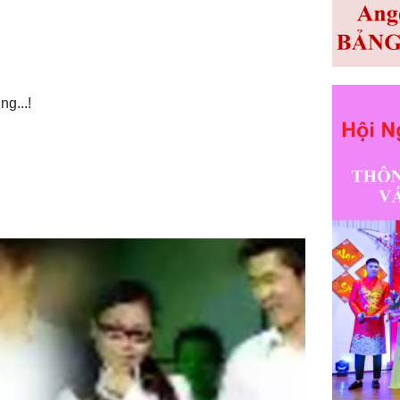
g...!