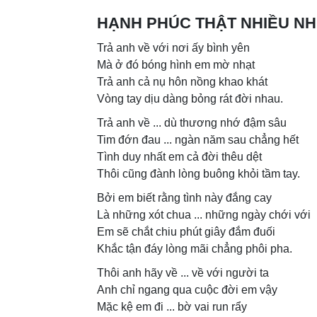
HẠNH PHÚC THẬT NHIỀU NH
Trả anh về với nơi ấy bình yên
Mà ở đó bóng hình em mờ nhạt
Trả anh cả nụ hôn nồng khao khát
Vòng tay dịu dàng bỏng rát đời nhau.
Trả anh về ... dù thương nhớ đậm sâu
Tim đớn đau ... ngàn năm sau chẳng hết
Tình duy nhất em cả đời thêu dệt
Thôi cũng đành lòng buông khỏi tầm tay.
Bởi em biết rằng tình này đắng cay
Là những xót chua ... những ngày chới với
Em sẽ chắt chiu phút giây đắm đuối
Khắc tận đáy lòng mãi chẳng phôi pha.
Thôi anh hãy về ... về với người ta
Anh chỉ ngang qua cuộc đời em vậy
Mặc kệ em đi ... bờ vai run rẩy