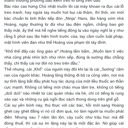
thanh thượng phương bảo kiếm treo lơ lửng trên đầu.
​Bác nào cao hứng Chủ nhật muốn lôi cái máy khoan ra đục cái lỗ
treo tranh, hay ngứa tay muốn hút bụi cái thảm, thì thôi, xin mời
bác chuẩn bị tinh thần tiếp đón „Ninja“ Hans, lão hàng xóm nhà
Hoàng, ngày thường lừ đừ như tàu điện ngầm, chẳng bao giờ
thấy mặt, ấy thế mà hễ nghe tiếng động lạ vào ngày nghỉ là y như
rằng 5 phút sau lão hiện hình trước cửa, tay cầm cuốn luật pháp,
mặt hình viên đạn như thể Hoàng vừa phạm tội tày đình.
​“Khổ thế đấy các ông giáo ạ!“,Hoàng lẩm bẩm, „Muốn làm tí việc
nhà cũng phải nhìn lịch như nhìn sếp, đúng là sướng đâu chẳng
thấy, chỉ thấy cái nợ đời nó treo trên đầu.“
​Thế nhưng, cái „Khổ“ của người này đôi khi lại là cái „Sướng“ râm
ran của người khác. Hoàng lững thững đi bộ ra công viên, nơi mà
sự tĩnh lặng bắt đầu phát huy tác dụng của một liều thuốc an thần
cực mạnh. Không có tiếng mời chào mua tăm tre, không có tiếng
„dzô dzô“ náo nhiệt từ các quán nhậu vỉa hè, chỉ có tiếng lá rụng
xào xạc và những cụ già ngồi đọc sách thong dong trên ghế gỗ.
​Cái sự yên bình này, thú thực với các bác, hồi mới sang Hoàng
ghét cay ghét đắng vì nó cô đơn quá, nó làm người ta muốn phát
điên. Nhưng sau 7 năm lăn lộn, cày cuốc như trâu húc mả để
đóng thuế, thì cái sự im lặng này lại là một đặc ân. Nó giúp cái