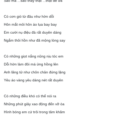
Sao mà ...sao thấy thật ...thật dễ ưa
Có cơn gió từ đâu như hờn dỗi
Hôn mắt môi hôn áo lụa bay bay
Em cười nụ điệu đà rất duyên dáng
Ngắm thôi hồn như đã mộng lòng say
Có những giọt nắng nũng nịu tóc em
Dỗi hờn làm đôi má ửng hồng lên
Anh lãng tử như chôn chân đứng lặng
Yêu áo vàng yêu dáng nét rất duyên
Có những điều khó có thể nói ra
Những phút giây xao động đến vỡ òa
Hình bóng em cứ trôi trong tâm khãm