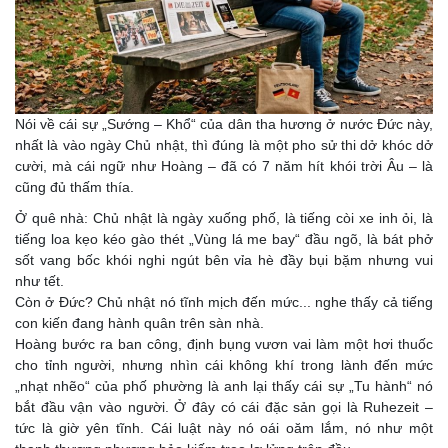
Nói về cái sự „Sướng – Khổ“ của dân tha hương ở nước Đức này,
nhất là vào ngày Chủ nhật, thì đúng là một pho sử thi dở khóc dở
cười, mà cái ngữ như Hoàng – đã có 7 năm hít khói trời Âu – là
cũng đủ thấm thía.
​Ở quê nhà: Chủ nhật là ngày xuống phố, là tiếng còi xe inh ỏi, là
tiếng loa kẹo kéo gào thét „Vùng lá me bay“ đầu ngõ, là bát phở
sốt vang bốc khói nghi ngút bên vỉa hè đầy bụi bặm nhưng vui
như tết.
​Còn ở Đức? Chủ nhật nó tĩnh mịch đến mức... nghe thấy cả tiếng
con kiến đang hành quân trên sàn nhà.
​Hoàng bước ra ban công, định bụng vươn vai làm một hơi thuốc
cho tỉnh người, nhưng nhìn cái không khí trong lành đến mức
„nhạt nhẽo“ của phố phường là anh lại thấy cái sự „Tu hành“ nó
bắt đầu vận vào người. Ở đây có cái đặc sản gọi là Ruhezeit –
tức là giờ yên tĩnh. Cái luật này nó oái oăm lắm, nó như một