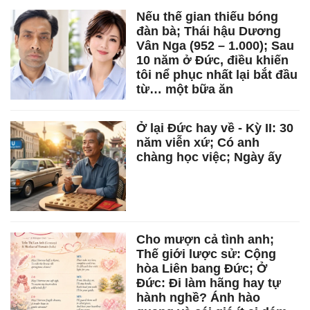
Nếu thế gian thiếu bóng
đàn bà; Thái hậu Dương
Vân Nga (952 – 1.000); Sau
10 năm ở Đức, điều khiến
tôi nể phục nhất lại bắt đầu
từ… một bữa ăn
Ở lại Đức hay về - Kỳ II: 30
năm viễn xứ; Có anh
chàng học việc; Ngày ấy
Cho mượn cả tình anh;
Thế giới lược sử: Cộng
hòa Liên bang Đức; Ở
Đức: Đi làm hãng hay tự
hành nghề? Ánh hào