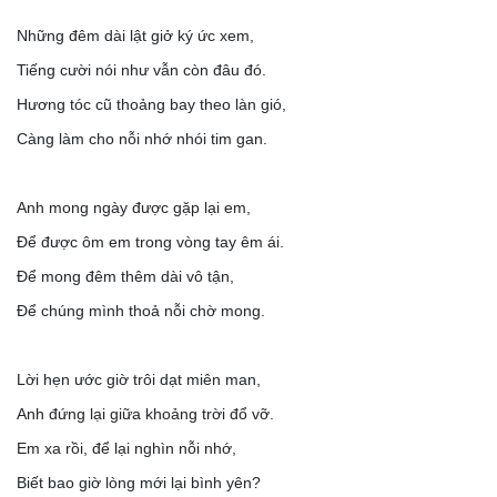
Những đêm dài lật giở ký ức xem,
Tiếng cười nói như vẫn còn đâu đó.
Hương tóc cũ thoảng bay theo làn gió,
Càng làm cho nỗi nhớ nhói tim gan.
Anh mong ngày được gặp lại em,
Để được ôm em trong vòng tay êm ái.
Để mong đêm thêm dài vô tận,
Để chúng mình thoả nỗi chờ mong.
Lời hẹn ước giờ trôi dạt miên man,
Anh đứng lại giữa khoảng trời đổ vỡ.
Em xa rồi, để lại nghìn nỗi nhớ,
Biết bao giờ lòng mới lại bình yên?