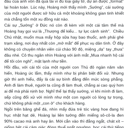
đầu của anh vốn đã quá tải vì đủ loại giấy tờ, dự án được „format“
lại hoàn toàn. Lúc này, Hoàng mới thấy mình „Sướng“, cái sướng
của một người được sở hữu cả một khoảng không gian tinh khiết
mà chẳng tốn một xu đồng nát nào.
​Cái sự „Sướng“ ở Đức nó còn đi kèm với một cái tâm thế mà
Hoàng hay gọi vui là „Thượng đế kiểu... tự lực cánh sinh“. Chiều
Chủ nhật, muốn mua mấy hộp sữa hay bao thuốc, anh phải ghé
trạm xăng, nơi duy nhất còn „mở mắt“ để phục vụ dân tình. Ở đây
không có chuyện nhân viên cúi chào 90 độ, miệng „dạ“ tay „thưa“
đâu nhé. Cô thu ngân nhìn Hoàng với ánh mắt „Mua nhanh hộ cái
để tôi còn nghỉ“, mặt lạnh như tiền.
​Hồi đầu, với cái tôi của một người con Thủ đô ngàn năm văn
hiến, Hoàng ức lắm, thấy mình như bị phân biệt đối xử. Nhưng
giờ thì anh hiểu, đấy là cái sự bình đẳng đến mức sòng phẳng.
Anh đi làm thuê, người ta cũng đi làm thuê, chẳng ai cao quý hơn
ai để mà phải nịnh bợ. Nghĩ thế lại thấy sướng, vì khi mình đi làm,
sếp cũng đối xử với mình như một con người có lòng tự trọng,
chứ không phải một „con ở“ cho khách hàng.
​Ngồi trên băng ghế đá, nhìn mấy đứa trẻ tóc vàng hoe đang hì
hục nhặt hạt dẻ, Hoàng lại liên tưởng đến miếng sô-cô-la đen
90% cacao mà anh hay ăn. Mới cắn vào thì đắng ngắt, chát xít –
giống hệt cái cảm giác đóng thuế ngất ngưởng, học cái thứ tiếng