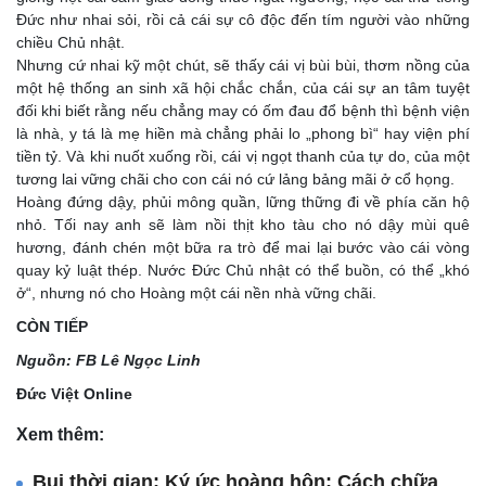
Đức như nhai sỏi, rồi cả cái sự cô độc đến tím người vào những
chiều Chủ nhật.
​Nhưng cứ nhai kỹ một chút, sẽ thấy cái vị bùi bùi, thơm nồng của
một hệ thống an sinh xã hội chắc chắn, của cái sự an tâm tuyệt
đối khi biết rằng nếu chẳng may có ốm đau đổ bệnh thì bệnh viện
là nhà, y tá là mẹ hiền mà chẳng phải lo „phong bì“ hay viện phí
tiền tỷ. Và khi nuốt xuống rồi, cái vị ngọt thanh của tự do, của một
tương lai vững chãi cho con cái nó cứ lảng bảng mãi ở cổ họng.
​Hoàng đứng dậy, phủi mông quần, lững thững đi về phía căn hộ
nhỏ. Tối nay anh sẽ làm nồi thịt kho tàu cho nó dậy mùi quê
hương, đánh chén một bữa ra trò để mai lại bước vào cái vòng
quay kỷ luật thép. Nước Đức Chủ nhật có thể buồn, có thể „khó
ở“, nhưng nó cho Hoàng một cái nền nhà vững chãi.
CÒN
TIẾP
Nguồn: FB Lê Ngọc Linh
Đức Việt Online
Xem thêm:
Bụi thời gian; Ký ức hoàng hôn; Cách chữa