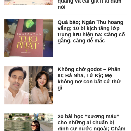
quang và cái giá ít ai dám
nói
Quả báo; Ngàn Thu hoang
vắng; 10 bi kịch tầng lớp
trung lưu hiện na: Càng cố
gắng, càng dễ mắc
Không chờ godot – Phần
III; Bá Nha, Tử Kỳ; Mẹ
không nợ con bất cứ thứ
gì
20 bài học “xương máu”
cho những ai chuẩn bị
định cư nước ngoài; Châm