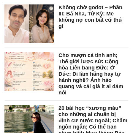
Không chờ godot – Phần
III; Bá Nha, Tử Kỳ; Mẹ
không nợ con bất cứ thứ
gì
Cho mượn cả tình anh;
Thế giới lược sử: Cộng
hòa Liên bang Đức; Ở
Đức: Đi làm hãng hay tự
hành nghề? Ánh hào
quang và cái giá ít ai dám
nói
20 bài học “xương máu”
cho những ai chuẩn bị
định cư nước ngoài; Châm
ngôn ngắn; Có thể bạn