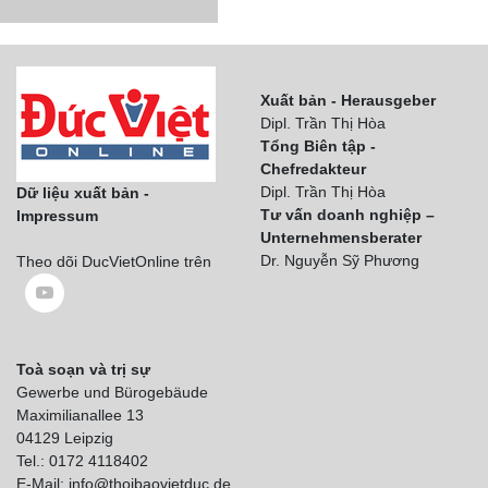
Xuất bản - Herausgeber
Dipl. Trần Thị Hòa
Tổng Biên tập -
Chefredakteur
Dipl. Trần Thị Hòa
Dữ liệu xuất bản -
Tư vấn doanh nghiệp –
Impressum
Unternehmensberater
Dr. Nguyễn Sỹ Phương
Theo dõi DucVietOnline trên
Toà soạn và trị sự
Gewerbe und Bürogebäude
Maximilianallee 13
04129 Leipzig
Tel.: 0172 4118402
E-Mail: info@thoibaovietduc.de