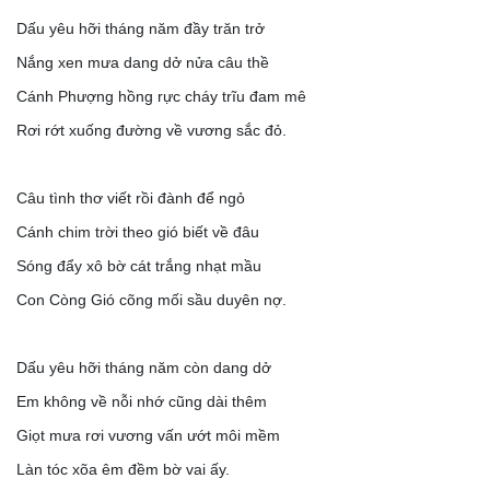
Dấu yêu hỡi tháng năm đầy trăn trở
Nắng xen mưa dang dở nửa câu thề
Cánh Phượng hồng rực cháy trĩu đam mê
Rơi rớt xuống đường về vương sắc đỏ.
Câu tình thơ viết rồi đành để ngỏ
Cánh chim trời theo gió biết về đâu
Sóng đẩy xô bờ cát trắng nhạt mầu
Con Còng Gió cõng mối sầu duyên nợ.
Dấu yêu hỡi tháng năm còn dang dở
Em không về nỗi nhớ cũng dài thêm
Giọt mưa rơi vương vấn ướt môi mềm
Làn tóc xõa êm đềm bờ vai ấy.