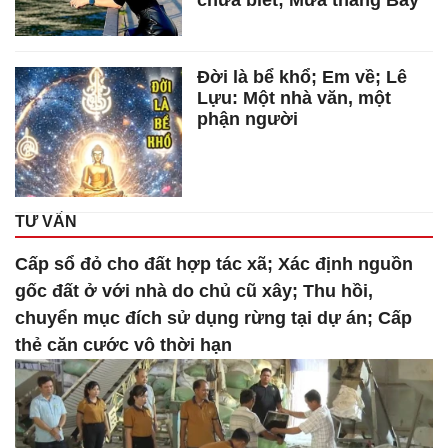
chưa biết; Mưa tháng Bảy
Đời là bể khổ; Em về; Lê
Lựu: Một nhà văn, một
phận người
TƯ VẤN
Cấp sổ đỏ cho đất hợp tác xã; Xác định nguồn
gốc đất ở với nhà do chủ cũ xây; Thu hồi,
chuyển mục đích sử dụng rừng tại dự án; Cấp
thẻ căn cước vô thời hạn