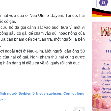
 nhật vừa qua ở Neu-Ulm ở Bayern. Tại đó, hai
ác cô gái.
cứu hộ đã gọi cảnh sát vào buổi trưa vì một vị
g cộng sáu cô gái để chạm vào đùi hoặc hông của
 đưa can phạm đến xe tuần tra, một người lạ bên
.
 bơi ngoài trời ở Neu-Ulm. Một người đàn ông 50
g của hai cô gái. Nghi phạm thứ hai cũng được
hiện đang bị điều tra về tội quấy rối tình dục.
đình người Serbien ở Niedersachsen; Con lọt lòng
ngen