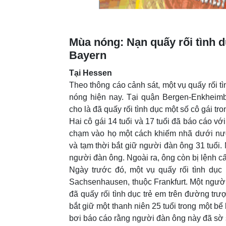
Mùa nóng: Nạn quấy rối tình 
Bayern
Tại Hessen
Theo thông cáo cảnh sát, một vụ quấy rối tìn
nóng hiện nay. Tại quận Bergen-Enkheimb
cho là đã quấy rối tình dục một số cô gái tro
Hai cô gái 14 tuổi và 17 tuổi đã báo cáo v
chạm vào họ một cách khiếm nhã dưới nướ
và tạm thời bắt giữ người đàn ông 31 tuổi. 
người đàn ông. Ngoài ra, ông còn bị lệnh cấ
Ngày trước đó, một vụ quấy rối tình dục
Sachsenhausen, thuộc Frankfurt. Một người 
đã quấy rối tình dục trẻ em trên đường tr
bắt giữ một thanh niên 25 tuổi trong một b
bơi báo cáo rằng người đàn ông này đã sờ 