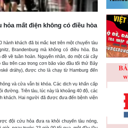
u hỏa mất điện không có điều hòa
0 hành khách đã bị mắc kẹt trên một chuyến tàu
ignitz, Brandenburg mà không có điều hòa. Ba
đề về tuần hoàn. Nguyên nhân, do một cái cây
tầu trên cao trong cơn bão vào đầu tối thứ Bảy
ské dráhy), được cho là chạy từ Hamburg đến
 hỏng và cửa vẫn bị khóa. Các dịch vụ khẩn cấp
ỏi đường. Trên tàu, lúc này là khoảng 40 độ, các
ành khách. Hai người đã được đưa đến bệnh viện
ược đội cứu hỏa đưa ra khỏi chuyến tàu nóng,
 giờ, ngay trước 23 giờ 00 tối qua, một đầu tầu