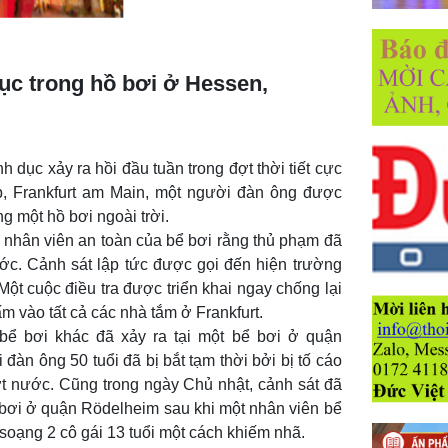
dục trong hồ bơi ở Hessen,
h dục xảy ra hồi đầu tuần trong đợt thời tiết cực
, Frankfurt am Main, một người đàn ông được
ng một hồ bơi ngoài trời.
ới nhân viên an toàn của bể bơi rằng thủ phạm đã
c. Cảnh sát lập tức được gọi đến hiện trường
Một cuộc điều tra được triển khai ngay chống lại
m vào tất cả các nhà tắm ở Frankfurt.
 bể bơi khác đã xảy ra tại một bể bơi ở quận
đàn ông 50 tuổi đã bị bắt tạm thời bởi bị tố cáo
ượt nước. Cũng trong ngày Chủ nhật, cảnh sát đã
ể bơi ở quận Rödelheim sau khi một nhân viên bể
soạng 2 cô gái 13 tuổi một cách khiếm nhã.