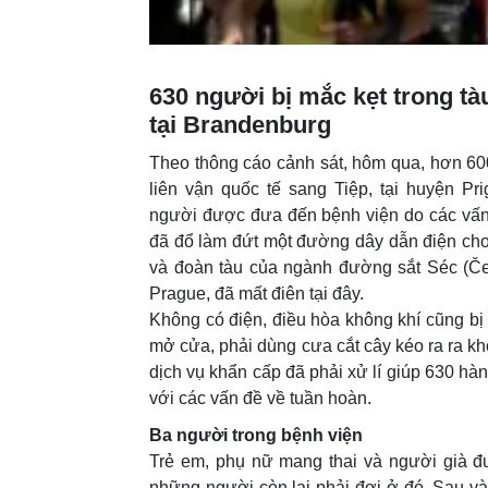
630 người bị mắc kẹt trong tà
tại Brandenburg
Theo thông cáo cảnh sát, hôm qua, hơn 60
liên vận quốc tế sang Tiệp, tại huyện Pr
người được đưa đến bệnh viện do các vấn 
đã đổ làm đứt một đường dây dẫn điện cho 
và đoàn tàu của ngành đường sắt Séc (Če
Prague, đã mất điên tại đây.
Không có điện, điều hòa không khí cũng bị
mở cửa, phải dùng cưa cắt cây kéo ra ra kh
dịch vụ khẩn cấp đã phải xử lí giúp 630 h
với các vấn đề về tuần hoàn.
Ba người trong bệnh viện
Trẻ em, phụ nữ mang thai và người già đ
những người còn lại phải đợi ở đó. Sau vài