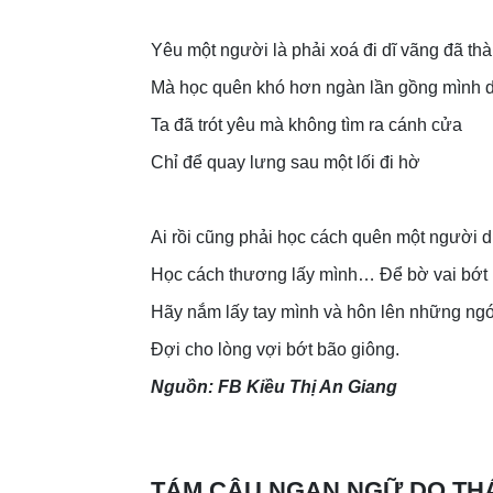
Yêu một người là phải xoá đi dĩ vãng đã thà
Mà học quên khó hơn ngàn lần gồng mình d
Ta đã trót yêu mà không tìm ra cánh cửa
Chỉ để quay lưng sau một lối đi hờ
Ai rồi cũng phải học cách quên một người d
Học cách thương lấy mình… Để bờ vai bớt 
Hãy nắm lấy tay mình và hôn lên những ngó
Đợi cho lòng vợi bớt bão giông.
Nguồn: FB Kiều Thị An Giang
TÁM CÂU NGẠN NGỮ DO THÁ