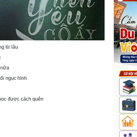
g từ lâu
ũ
n nữa
tối ngục hình
 học được cách quên