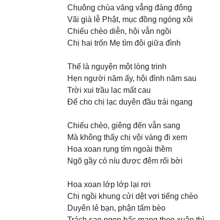
Chuông chùa văng vẳng đàng đông
Vãi già lễ Phật, mục đồng ngóng xôi
Chiếu chèo diễn, hội vẫn ngồi
Chị hai trốn Mẹ tìm đôi giữa đình
Thế là nguyện một lòng trinh
Hẹn người năm ấy, hội đình năm sau
Trời xui trầu lạc mất cau
Để cho chị lạc duyên đầu trái ngang
Chiếu chèo, giêng đến vẫn sang
Mà không thấy chị vội vàng đi xem
Hoa xoan rụng tím ngoài thềm
Ngõ gầy có níu được đêm rối bời
Hoa xoan lớp lớp lại rơi
Chị ngồi khung cửi dệt vơi tiếng chèo
Duyên lẻ bạn, phận tấm bèo
Trách sao ngọn bấc mang theo xuân thì