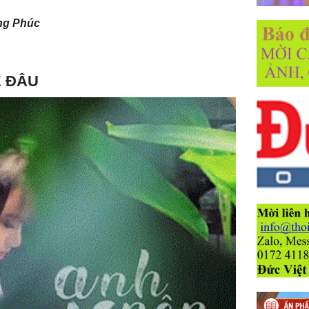
ng Phúc
Ễ ĐÂU