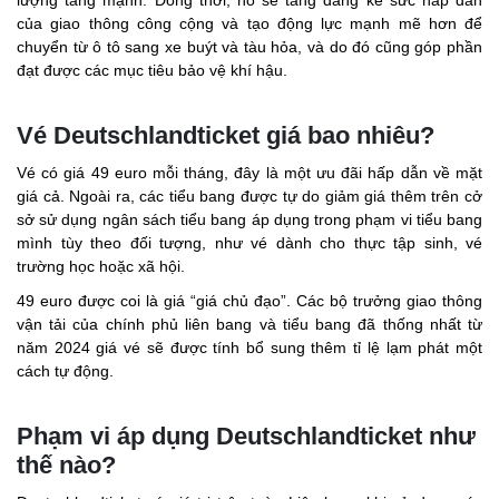
lượng tăng mạnh. Đồng thời, nó sẽ tăng đáng kể sức hấp dẫn
của giao thông công cộng và tạo động lực mạnh mẽ hơn để
chuyển từ ô tô sang xe buýt và tàu hỏa, và do đó cũng góp phần
đạt được các mục tiêu bảo vệ khí hậu.
Vé Deutschlandticket giá bao nhiêu?
Vé có giá 49 euro mỗi tháng, đây là một ưu đãi hấp dẫn về mặt
giá cả. Ngoài ra, các tiểu bang được tự do giảm giá thêm trên cở
sở sử dụng ngân sách tiểu bang áp dụng trong phạm vi tiểu bang
mình tùy theo đối tượng, như vé dành cho thực tập sinh, vé
trường học hoặc xã hội.
49 euro được coi là giá “giá chủ đạo”. Các bộ trưởng giao thông
vận tải của chính phủ liên bang và tiểu bang đã thống nhất từ
năm 2024 giá vé sẽ được tính bổ sung thêm tỉ lệ lạm phát một
cách tự động.
Phạm vi áp dụng Deutschlandticket như
thế nào?