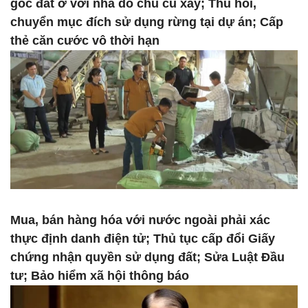
gốc đất ở với nhà do chủ cũ xây; Thu hồi,
chuyển mục đích sử dụng rừng tại dự án; Cấp
thẻ căn cước vô thời hạn
Mua, bán hàng hóa với nước ngoài phải xác
thực định danh điện tử; Thủ tục cấp đổi Giấy
chứng nhận quyền sử dụng đất; Sửa Luật Đầu
tư; Bảo hiểm xã hội thông báo