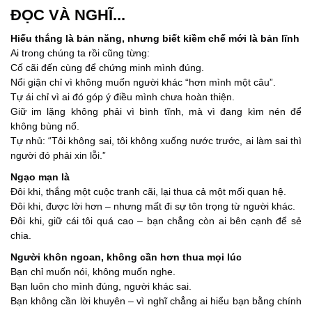
ĐỌC VÀ NGHĨ...
Hiếu thắng là bản năng, nhưng biết kiềm chế mới là bản lĩnh
Ai trong chúng ta rồi cũng từng:
Cố cãi đến cùng để chứng minh mình đúng.
Nổi giận chỉ vì không muốn người khác “hơn mình một câu”.
Tự ái chỉ vì ai đó góp ý điều mình chưa hoàn thiện.
Giữ im lặng không phải vì bình tĩnh, mà vì đang kìm nén để
không bùng nổ.
Tự nhủ: “Tôi không sai, tôi không xuống nước trước, ai làm sai thì
người đó phải xin lỗi.”
Ngạo mạn là
Đôi khi, thắng một cuộc tranh cãi, lại thua cả một mối quan hệ.
Đôi khi, được lời hơn – nhưng mất đi sự tôn trọng từ người khác.
Đôi khi, giữ cái tôi quá cao – bạn chẳng còn ai bên cạnh để sẻ
chia.
Người khôn ngoan, không cần hơn thua mọi lúc
Bạn chỉ muốn nói, không muốn nghe.
Bạn luôn cho mình đúng, người khác sai.
Bạn không cần lời khuyên – vì nghĩ chẳng ai hiểu bạn bằng chính