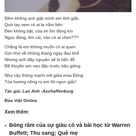
Đêm không anh giật mình em tỉnh giấc
Quờ tay xem có ai lạ nằm bên
Đèn không bật, cửa im lìm đóng kín
Ngực đóng, tim cài, nào có ai chen???
Chẳng là em không muốn có ai quen
Gợi nhớ về những tháng ngày đau khổ
Nhưng anh đây nguyện sẽ là bến đỗ
Để thuyền em neo đậu trước bão giông
Như cây thông mạnh mẽ giữa mùa Đông
Tỏa hương nồng ru em tôi ngon giấc!
Tác giả:
Lan Anh -Aschaffenburg
Đức Việt Online
Xem thêm:
Bóng râm của sự giàu có và bài học từ Warren
Buffett; Thu sang; Quê mẹ