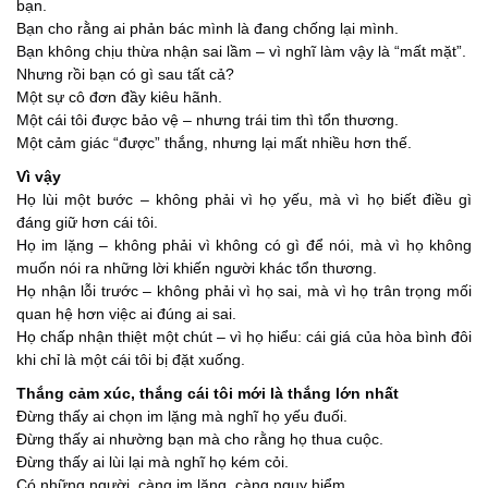
bạn.
Bạn cho rằng ai phản bác mình là đang chống lại mình.
Bạn không chịu thừa nhận sai lầm – vì nghĩ làm vậy là “mất mặt”.
Nhưng rồi bạn có gì sau tất cả?
Một sự cô đơn đầy kiêu hãnh.
Một cái tôi được bảo vệ – nhưng trái tim thì tổn thương.
Một cảm giác “được” thắng, nhưng lại mất nhiều hơn thế.
Vì vậy
Họ lùi một bước – không phải vì họ yếu, mà vì họ biết điều gì
đáng giữ hơn cái tôi.
Họ im lặng – không phải vì không có gì để nói, mà vì họ không
muốn nói ra những lời khiến người khác tổn thương.
Họ nhận lỗi trước – không phải vì họ sai, mà vì họ trân trọng mối
quan hệ hơn việc ai đúng ai sai.
Họ chấp nhận thiệt một chút – vì họ hiểu: cái giá của hòa bình đôi
khi chỉ là một cái tôi bị đặt xuống.
Thắng cảm xúc, thắng cái tôi mới là thắng lớn nhất
Đừng thấy ai chọn im lặng mà nghĩ họ yếu đuối.
Đừng thấy ai nhường bạn mà cho rằng họ thua cuộc.
Đừng thấy ai lùi lại mà nghĩ họ kém cỏi.
Có những người, càng im lặng, càng nguy hiểm.