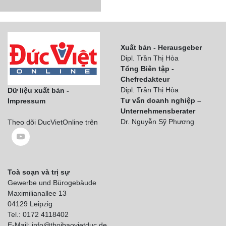
Xuất bản - Herausgeber
Dipl. Trần Thị Hòa
Tổng Biên tập -
Chefredakteur
Dipl. Trần Thị Hòa
Dữ liệu xuất bản -
Tư vấn doanh nghiệp –
Impressum
Unternehmensberater
Dr. Nguyễn Sỹ Phương
Theo dõi DucVietOnline trên
Toà soạn và trị sự
Gewerbe und Bürogebäude
Maximilianallee 13
04129 Leipzig
Tel.: 0172 4118402
E-Mail: info@thoibaovietduc.de