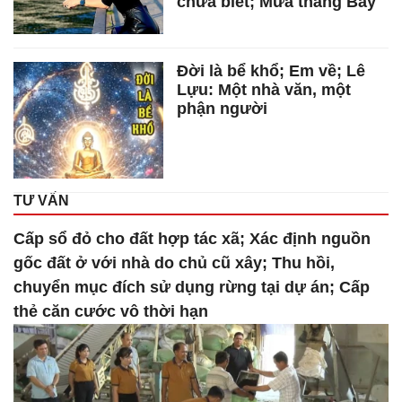
chưa biết; Mưa tháng Bảy
Đời là bể khổ; Em về; Lê
Lựu: Một nhà văn, một
phận người
TƯ VẤN
Cấp sổ đỏ cho đất hợp tác xã; Xác định nguồn
gốc đất ở với nhà do chủ cũ xây; Thu hồi,
chuyển mục đích sử dụng rừng tại dự án; Cấp
thẻ căn cước vô thời hạn