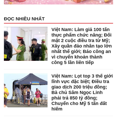
ĐỌC NHIỀU NHẤT
Việt Nam: Làm giả 100 tấn
thực phẩm chức năng; Đối
mặt 2 cuộc điều tra từ Mỹ;
Xây quần đảo nhân tạo lớn
nhất thế giới; Báo công an
vì chuyển khoản thành
công 5 lần liên tiếp
Việt Nam: Lọt top 3 thế giới
lĩnh vực đặc biệt; Điều tra
giao dịch 200 triệu đồng;
Bà chủ Sâm Ngọc Linh
phải trả 850 tỷ đồng;
Chuyển cho Mỹ 5 tấn đất
hiếm