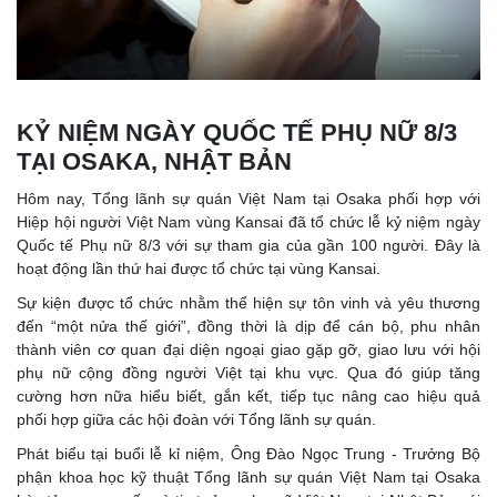
KỶ NIỆM NGÀY QUỐC TẾ PHỤ NỮ 8/3
TẠI OSAKA, NHẬT BẢN
Hôm nay, Tổng lãnh sự quán Việt Nam tại Osaka phối hợp với
Hiệp hội người Việt Nam vùng Kansai đã tổ chức lễ kỷ niệm ngày
Quốc tế Phụ nữ 8/3 với sự tham gia của gần 100 người. Đây là
hoạt động lần thứ hai được tổ chức tại vùng Kansai.
Sự kiện được tổ chức nhằm thể hiện sự tôn vinh và yêu thương
đến “một nửa thế giới”, đồng thời là dịp để cán bộ, phu nhân
thành viên cơ quan đại diện ngoại giao gặp gỡ, giao lưu với hội
phụ nữ cộng đồng người Việt tại khu vực. Qua đó giúp tăng
cường hơn nữa hiểu biết, gắn kết, tiếp tục nâng cao hiệu quả
phối hợp giữa các hội đoàn với Tổng lãnh sự quán.
Phát biểu tại buổi lễ kỉ niệm, Ông Đào Ngọc Trung - Trưởng Bộ
phận khoa học kỹ thuật Tổng lãnh sự quán Việt Nam tại Osaka