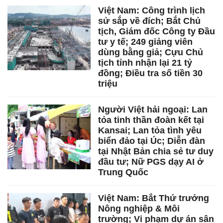
Việt Nam: Công trình lịch
sử sắp về đích; Bắt Chủ
tịch, Giám đốc Công ty Đầu
tư y tế; 249 giảng viên
dùng bằng giả; Cựu Chủ
tịch tỉnh nhận lại 21 tỷ
đồng; Điều tra số tiền 30
triệu
Người Việt hải ngoại: Lan
tỏa tinh thần đoàn kết tại
Kansai; Lan tỏa tình yêu
biển đảo tại Úc; Diễn đàn
tại Nhật Bản chia sẻ tư duy
đầu tư; Nữ PGS dạy AI ở
Trung Quốc
Việt Nam: Bắt Thứ trưởng
Nông nghiệp & Môi
trường; Vi phạm dự án sân