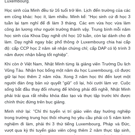
Luxembourg.
Học sinh của Minh đều từ 16 tuổi trở lên. Lịch đến trường của các
em cũng khác: học ít, làm nhiều. Minh kể: “Học sinh cứ đi học 3
tuần lại tạm nghỉ để đi làm 3 tháng. Các em vừa học vừa làm
công ăn lương như người trưởng thành vậy. Trung bình mỗi năm
học sinh của Khoa Dạy nghề chỉ học 10 tuần, còn lại dành cho đi
làm. Dạy nghề ngay bậc phổ thông ở Luxembourg chia hai cấp
độ: cấp CCP học 2 năm sẽ nhận chứng chỉ; cấp DAP có lộ trình 3
năm được nhận bằng tốt nghiệp”.
Khi còn ở Việt Nam, Nhật Minh từng là giảng viên Trường Du lịch
Vũng Tàu. Nhận học bổng một năm du học Luxembourg, cô được
giữ lại học thêm 2 năm nữa. Xong 3 năm học thì đến lượt một
người đàn ông bản xứ quyết “giữ” cô lại, hỏi cưới làm vợ. Cuộc
sống bắt đầu thay đổi nhưng để không phải đổi nghề, Nhật Minh
phải trải qua rất nhiều khóa đào tạo và thực tập trước khi được
chính thức đứng trên bục giảng.
Minh nhớ lại: “Chỉ thi tuyển vị trí giáo viên dạy hướng nghiệp
trong trường trung học thôi nhưng họ yêu cầu phải có 5 năm kinh
nghiệm đi làm, phải thi 3 thứ tiếng Luxembourg, Pháp và Đức,
vượt qua kỳ thi tuyển giáo viên cộng thêm 2 năm thực tập sinh,