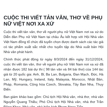
CUỘC THI VIẾT TẢN VĂN, THƠ VỀ PHỤ
NỮ VIỆT NƠI XA XỨ
Cuộc thi viết tản văn, thơ về người phụ nữ Việt Nam nơi xa xứ do
Diễn đàn Phụ nữ Việt Nam tại châu Âu kết hợp với Hội Nhà văn
Việt Nam đồng tổ chức đã tuyển chọn được danh sách các tác giả
có tác phẩm xuất sắc nhất cho tuyển tập do Nhà xuất bản Hội
Nhà văn phát hành.
Chính thức phát động từ ngày 8/3/2024 đến ngày 31/12/2024,
cuộc thi viết tản văn, thơ về người phụ nữ Việt Nam nơi xa xứ đã
nhận được 182 bài dự thi ( 98 tản văn và 84 bài thơ) của 144 tác
giả từ 20 quốc gia: Anh, Bỉ, Ba Lan, Bulgaria, Đan Mạch, Đức, Hà
Lan, Mỹ, Hungary, Ireland, Italy, Malaysia, Morocco, Nhật Bản,
Pháp, Romania, Cộng hòa Czech, Slovakia, Tây Ban Nha, Thụy
Điển.
Ban giám khảo bao gồm: Chủ tịch Hội Nhà văn, nhà thơ, nhà văn
Nguyễn Quang Thiều; Phó Chủ tịch Hội Nhà văn, nhà thơ Trần
Đăng Khoa; Nhà văn, nhà biên kịch Phạm Ngọc Tiến.