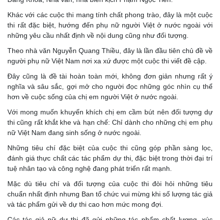
Khác với các cuộc thi mang tính chất phong trào, đây là một cuộc
thi rất đặc biệt, hướng đến phụ nữ người Việt ở nước ngoài với
những yêu cầu nhất định về nội dung cũng như đối tượng.
Theo nhà văn Nguyễn Quang Thiều, đây là lần đầu tiên chủ đề về
người phụ nữ Việt Nam nơi xa xứ được một cuộc thi viết đề cập.
Đây cũng là đề tài hoàn toàn mới, không đơn giản nhưng rất ý
nghĩa và sâu sắc, gợi mở cho người đọc những góc nhìn cụ thể
hơn về cuộc sống của chị em người Việt ở nước ngoài.
Với mong muốn khuyến khích chị em cầm bút nên đối tượng dự
thi cũng rất khắt khe và hạn chế: Chỉ dành cho những chị em phụ
nữ Việt Nam đang sinh sống ở nước ngoài.
Những tiêu chí đặc biệt của cuộc thi cũng góp phần sàng lọc,
đánh giá thực chất các tác phẩm dự thi, đặc biệt trong thời đại trí
tuệ nhân tạo và công nghệ đang phát triển rất mạnh.
Mặc dù tiêu chí và đối tượng của cuộc thi đòi hỏi những tiêu
chuẩn nhất định nhưng Ban tổ chức vui mừng khi số lượng tác giả
và tác phẩm gửi về dự thi cao hơn mức mong đợi.
Các tác giả nữ dự thi đã gửi những tác phẩm chất lượng, xúc