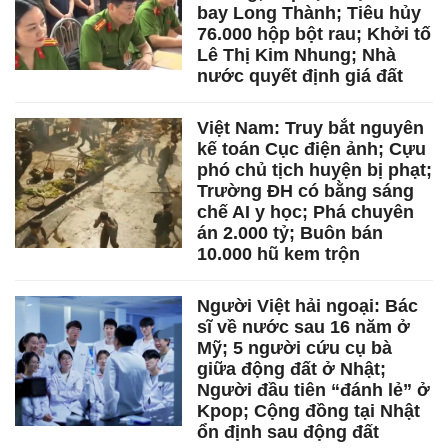
bay Long Thành; Tiêu hủy
76.000 hộp bột rau; Khởi tố
Lê Thị Kim Nhung; Nhà
nước quyết định giá đất
Việt Nam: Truy bắt nguyên
kế toán Cục điện ảnh; Cựu
phó chủ tịch huyện bị phạt;
Trường ĐH có bằng sáng
chế AI y học; Phá chuyên
án 2.000 tỷ; Buôn bán
10.000 hũ kem trộn
Người Việt hải ngoại: Bác
sĩ về nước sau 16 năm ở
Mỹ; 5 người cứu cụ bà
giữa động đất ở Nhật;
Người đầu tiên “đánh lẻ” ở
Kpop; Cộng đồng tại Nhật
ổn định sau động đất