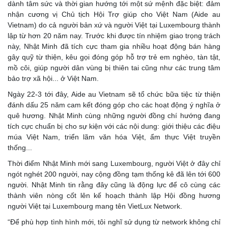
dành tâm sức và thời gian hướng tới một sứ mệnh đặc biệt: đảm
nhận cương vị Chủ tịch Hội Trợ giúp cho Việt Nam (Aide au
Vietnam) do cả người bản xứ và người Việt tại Luxembourg thành
lập từ hơn 20 năm nay. Trước khi được tín nhiệm giao trọng trách
này, Nhật Minh đã tích cực tham gia nhiều hoạt động bán hàng
gây quỹ từ thiện, kêu gọi đóng góp hỗ trợ trẻ em nghèo, tàn tật,
mồ côi, giúp người dân vùng bị thiên tai cũng như các trung tâm
bảo trợ xã hội... ở Việt Nam.
Ngày 22-3 tới đây, Aide au Vietnam sẽ tổ chức bữa tiệc từ thiện
đánh dấu 25 năm cam kết đóng góp cho các hoạt động ý nghĩa ở
quê hương. Nhật Minh cùng những người đồng chí hướng đang
tích cực chuẩn bị cho sự kiện với các nội dung: giới thiệu các điệu
múa Việt Nam, triển lãm văn hóa Việt, ẩm thực Việt truyền
thống...
Thời điểm Nhật Minh mới sang Luxembourg, người Việt ở đây chỉ
ngót nghét 200 người, nay cộng đồng tạm thống kê đã lên tới 600
người. Nhật Minh tin rằng đây cũng là động lực để cô cùng các
thành viên nòng cốt lên kế hoạch thành lập Hội đồng hương
người Việt tại Luxembourg mang tên VietLux Network.
“Để phù hợp tình hình mới, tôi nghĩ sử dụng từ network không chỉ