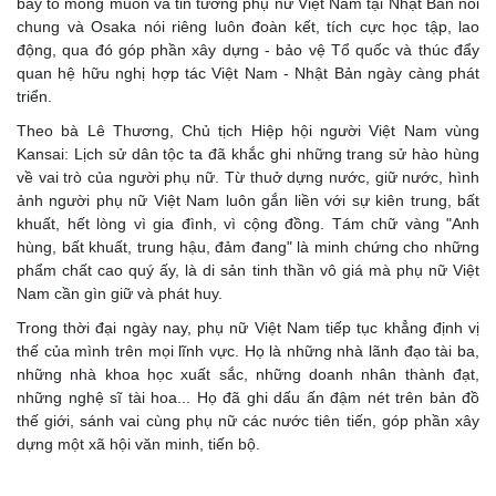
bày tỏ mong muốn và tin tưởng phụ nữ Việt Nam tại Nhật Bản nói
chung và Osaka nói riêng luôn đoàn kết, tích cực học tập, lao
động, qua đó góp phần xây dựng - bảo vệ Tổ quốc và thúc đẩy
quan hệ hữu nghị hợp tác Việt Nam - Nhật Bản ngày càng phát
triển.
Theo bà Lê Thương, Chủ tịch Hiệp hội người Việt Nam vùng
Kansai: Lịch sử dân tộc ta đã khắc ghi những trang sử hào hùng
về vai trò của người phụ nữ. Từ thuở dựng nước, giữ nước, hình
ảnh người phụ nữ Việt Nam luôn gắn liền với sự kiên trung, bất
khuất, hết lòng vì gia đình, vì cộng đồng. Tám chữ vàng "Anh
hùng, bất khuất, trung hậu, đảm đang" là minh chứng cho những
phẩm chất cao quý ấy, là di sản tinh thần vô giá mà phụ nữ Việt
Nam cần gìn giữ và phát huy.
Trong thời đại ngày nay, phụ nữ Việt Nam tiếp tục khẳng định vị
thế của mình trên mọi lĩnh vực. Họ là những nhà lãnh đạo tài ba,
những nhà khoa học xuất sắc, những doanh nhân thành đạt,
những nghệ sĩ tài hoa... Họ đã ghi dấu ấn đậm nét trên bản đồ
thế giới, sánh vai cùng phụ nữ các nước tiên tiến, góp phần xây
dựng một xã hội văn minh, tiến bộ.