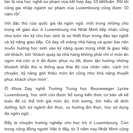
tức là vừa học nghề sư phạm vừa kết hợp dạy 10 tiết/tuần. Rồi tôi
cũng gia nhập ngành sư phạm của Luxembourg cũng được 10
năm rồi”.
Với đặc thù của quốc gia đa ngôn ngữ, một trong những chú
trọng về giáo dục ở Luxembourg mà Nhật Minh tiếp nhận cũng
như luôn rèn kỹ cho học sinh là sự thiết thực trong đào tạo nghề
và kỹ năng giao tiếp. Cô dạy về mảng nhà hàng và quán bar nên
muốn hướng học sinh vào kỹ năng quan trọng nhất là giao tiếp
với khách, bởi “khách quay lại nhà hàng không phải chỉ vì món ăn
ngon mà còn vì ở đó được phục vụ tốt, được tận hưởng những
khoảnh khắc thú vị thông qua thái độ của nhân viên, cách trò
chuyện, kỹ năng giới thiệu món ăn cũng như khả năng thuyết
phục khách chọn món”.
Ở Khoa Dạy nghề Trường Trung học Bouneweger Lycée
Luxembourg, học sinh còn được bổ sung kiến thức cơ bản về kế
toán để có thể tính giá món ăn, tính lương, tìm hiểu về dinh
dưỡng, lịch sử ngành ẩm thực, xu hướng ẩm thực, học sử dụng
đa ngôn ngữ...
Đấy là chuyện hướng nghiệp cho học trò ở Luxembourg. Còn
trong cộng đồng người Việt ở đây, từ 3 năm nay Nhật Minh cũng