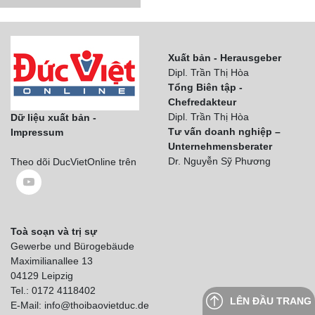
Xuất bản - Herausgeber
Dipl. Trần Thị Hòa
Tổng Biên tập -
Chefredakteur
Dipl. Trần Thị Hòa
Dữ liệu xuất bản -
Tư vấn doanh nghiệp –
Impressum
Unternehmensberater
Dr. Nguyễn Sỹ Phương
Theo dõi DucVietOnline trên
Toà soạn và trị sự
Gewerbe und Bürogebäude
Maximilianallee 13
04129 Leipzig
Tel.: 0172 4118402
LÊN ĐẦU TRANG
E-Mail: info@thoibaovietduc.de