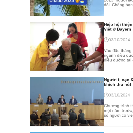
đôi. Chẳng hạn
động có...
Hiệp hội thiệ
Việt ở Bayern
03/10/2024
Vào đầu tháng 9
ngành điều dưỡ
điều dưỡng tại
một công ty trá
Người tị nạn 
khích thu hút
03/10/2024
Chương trình t
một năm trước,
số người có vi
tăng lên đáng 