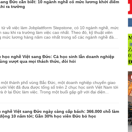
ang Đức cần biết: 10 ngành nghề có mức lương khởi điểm
khi ra trường
 tử về việc làm Jobplattform Stepstone, có 10 ngành nghề, mức
 sau khi ra trường làm việc cao nhất. Theo đó, kỹ thuật viên
g mức lương hàng năm cao nhất trong số các ngành nghề đào
50...
học nghề Việt sang Đức: Cả học sinh lẫn doanh nghiệp
chuyển giao cùng vượt qua mọi thách thức, đòi hỏi
một thành phố vùng Bắc Đức, một doanh nghiệp chuyển giao
ời Việt đã đưa được tổng số trên 2 chục học sinh Việt Nam tới
 ở lại Đức làm việc. Trong một buổi gặp gỡ với đại diện...
c nghề Việt sang Đức ngày càng cấp bách: 366.000 chỗ làm
o động 10 năm tới; Gần 30% học viên Đức bỏ học