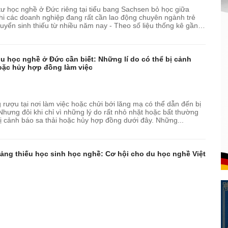
ư học nghề ở Đức riêng tại tiểu bang Sachsen bỏ học giữa
hi các doanh nghiệp đang rất cần lao động chuyên ngành trẻ
uyển sinh thiếu từ nhiều năm nay - Theo số liệu thống kê gần
022,...
u học nghề ở Đức cần biết: Những lí do có thể bị cảnh
hoặc hủy hợp đồng làm việc
rượu tại nơi làm việc hoặc chửi bới lăng mạ có thể dẫn đến bị
. Nhưng đôi khi chỉ vì những lý do rất nhỏ nhặt hoặc bất thường
ị cảnh báo sa thải hoặc hủy hợp đồng dưới đây. Những...
ng thiếu học sinh học nghề: Cơ hội cho du học nghề Việt