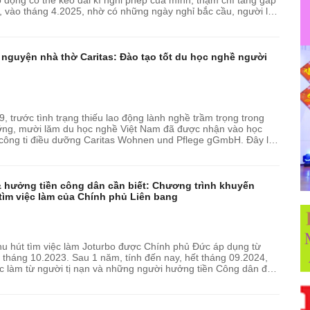
, vào tháng 4.2025, nhờ có những ngày nghỉ bắc cầu, người lao
n nguyện nhà thờ Caritas: Đào tạo tốt du học nghề người
, trước tình trạng thiếu lao động lành nghề trầm trọng trong
ng, mười lăm du học nghề Việt Nam đã được nhận vào học
 công ti điều dưỡng Caritas Wohnen und Pflege gGmbH. Đây là
ch nhiệm hữu...
& hưởng tiền công dân cần biết: Chương trình khuyến
 tìm việc làm của Chính phủ Liên bang
hu hút tìm việc làm Joturbo được Chính phủ Đức áp dụng từ
 tháng 10.2023. Sau 1 năm, tính đến nay, hết tháng 09.2024,
ệc làm từ người tị nạn và những người hưởng tiền Công dân đã
kể.Chương...