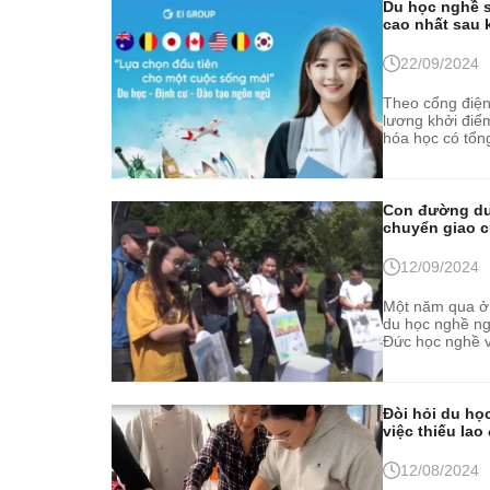
Du học nghề s
cao nhất sau 
22/09/2024
Theo cổng điện
lương khởi điểm
hóa học có tổn
tạo lên tới 45.7
Con đường du 
12/09/2024
Một năm qua ở 
du học nghề ngư
Đức học nghề và
Đòi hỏi du họ
việc thiếu la
12/08/2024