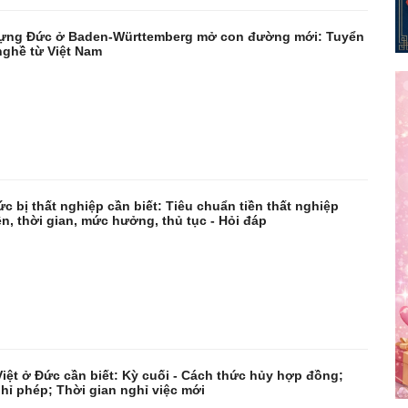
dựng Đức ở Baden-Württemberg mở con đường mới: Tuyển
ghề từ Việt Nam
 bị thất nghiệp cần biết: Tiêu chuẩn tiền thất nghiệp
ện, thời gian, mức hưởng, thủ tục - Hỏi đáp
iệt ở Đức cần biết: Kỳ cuối - Cách thức hủy hợp đồng;
hỉ phép; Thời gian nghỉ việc mới