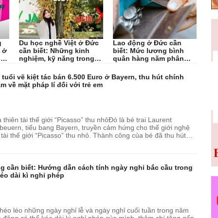
g
Du học nghề Việt ở Đức
Lao động ở Đức cần
 ở
cần biết: Những kinh
biết: Mức lương bình
ết
nghiệm, kỹ năng trong
quân hàng năm phân
thời...
chia theo...
 tuổi vẽ kiệt tác bán 6.500 Euro ở Bayern, thu hút chính
 về mặt pháp lí đối với trẻ em
 thiên tài thế giới “Picasso” thu nhỏĐó là bé trai Laurent
euern, tiểu bang Bayern, truyền cảm hứng cho thế giới nghệ
 tài thế giới “Picasso” thu nhỏ. Thành công của bé đã thu hút
ạo địa phương...
g cần biết: Hướng dẫn cách tính ngày nghỉ bắc cầu trong
éo dài kì nghỉ phép
héo léo những ngày nghỉ lễ và ngày nghỉ cuối tuần trong năm
 động có thể kéo dài kì nghỉ phép của mình, thậm chí tăng gấp