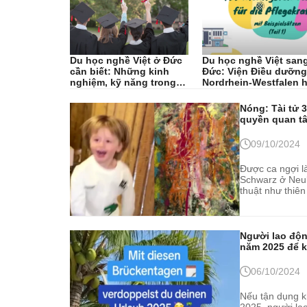
Du học nghề Việt ở Đức
Du học nghề Việt san
cần biết: Những kinh
Đức: Viện Điều dưỡng
nghiệm, kỹ năng trong
Nordrhein-Westfalen h
thời...
lòng tiếp nhận,...
Nóng: Tài tử 3
quyền quan tâm
09/10/2024
Được ca ngợi là
Schwarz ở Neub
thuật như thiên
các nhà lãnh đ
Người lao độn
năm 2025 để k
06/10/2024
Nếu tận dụng k
2025, người lao