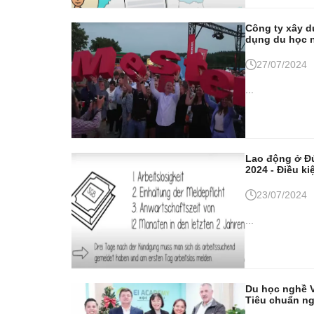
Công ty xây 
dụng du học n
27/07/2024
...
Lao động ở Đức
2024 - Điều ki
23/07/2024
...
Du học nghề V
Tiêu chuẩn ng