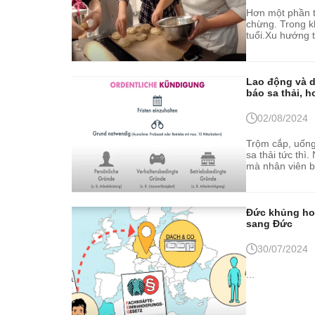
Hơn một phần t
chừng. Trong k
tuổi.Xu hướng t
nhất vào năm 2
Lao động và d
báo sa thải, 
02/08/2024
Trộm cắp, uống 
sa thải tức thì
mà nhân viên b
Đức khủng hoả
sang Đức
30/07/2024
...