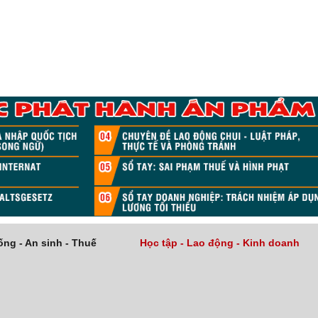
ng - An sinh - Thuế
Học tập - Lao động - Kinh doanh