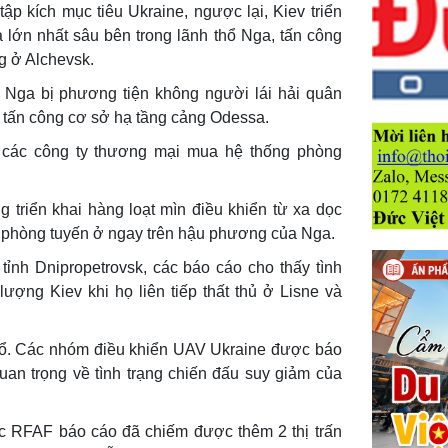
p kích mục tiêu Ukraine, ngược lại, Kiev triển
 lớn nhất sâu bên trong lãnh thổ Nga, tấn công
g ở Alchevsk.
 Nga bị phương tiện không người lái hải quân
 tấn công cơ sở hạ tầng cảng Odessa.
các công ty thương mại mua hệ thống phòng
g triển khai hàng loạt mìn điều khiển từ xa dọc
hêm phòng tuyến ở ngay trên hậu phương của Nga.
tỉnh Dnipropetrovsk, các báo cáo cho thấy tình
 lượng Kiev khi họ liên tiếp thất thủ ở Lisne và
ổ. Các nhóm điều khiển UAV Ukraine được báo
quan trọng về tình trạng chiến đấu suy giảm của
c RFAF báo cáo đã chiếm được thêm 2 thị trấn