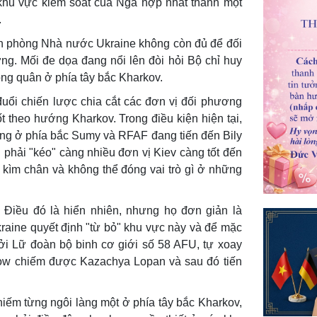
 khu vực kiểm soát của Nga hợp nhất thành một
.
n phòng Nhà nước Ukraine không còn đủ để đối
ng. Mối đe dọa đang nổi lên đòi hỏi Bộ chỉ huy
ng quân ở phía tây bắc Kharkov.
uổi chiến lược chia cắt các đơn vị đối phương
 theo hướng Kharkov. Trong điều kiện hiện tại,
hủng ở phía bắc Sumy và RFAF đang tiến đến Bily
phải "kéo" càng nhiều đơn vị Kiev càng tốt đến
 kìm chân và không thể đóng vai trò gì ở những
 Điều đó là hiển nhiên, nhưng họ đơn giản là
Ukraine quyết định "từ bỏ" khu vực này và để mặc
ởi Lữ đoàn bộ binh cơ giới số 58 AFU, tự xoay
cow chiếm được Kazachya Lopan và sau đó tiến
iếm từng ngôi làng một ở phía tây bắc Kharkov,