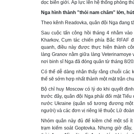
dọc biên giới. Áp lực lên hệ thống phòng th
Nga hình thành "thỏi nam châm" lớn, hút
Theo kênh Readovka, quân đội Nga đang tă
Sau cuộc tấn công hồi tháng 4 nhằm vào 
Kharkov, Cụm tác chiến phía Bắc RFAF đ
quanh, điều này được thực hiện thành cô
làng Granov nằm giữa làng Veterinarnoye v
nơi binh sĩ Nga đã đóng quân từ tháng 8/20
Có thể dễ dàng nhận thấy rằng chuỗi các 
thể sẽ sớm hợp nhất thành một mặt trận c
Bộ chỉ huy Moscow có lý do khi quyết địn
trước đây, quân đội Nga phải đối mặt Tiể
nước Ukraine (quân số tương đương một l
người) và các đơn vị riêng lẻ thuộc Lữ đoàn
Nhóm quân này đủ để kiềm chế một số ít 
trạm kiểm soát Goptovka. Nhưng giờ đây,