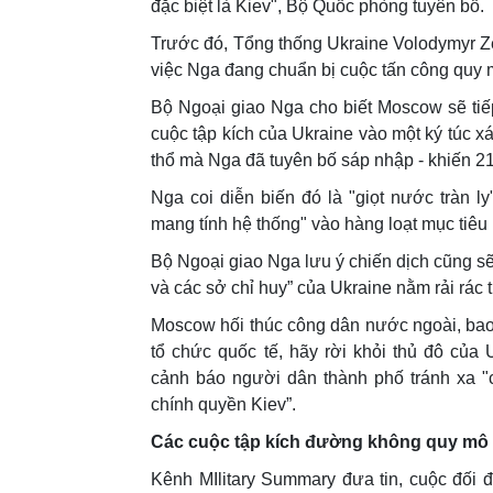
đặc biệt là Kiev", Bộ Quốc phòng tuyên bố.
Trước đó, Tổng thống Ukraine Volodymyr Zel
việc Nga đang chuẩn bị cuộc tấn công quy 
Bộ Ngoại giao Nga cho biết Moscow sẽ tiế
cuộc tập kích của Ukraine vào một ký túc xá
thổ mà Nga đã tuyên bố sáp nhập - khiến 21
Nga coi diễn biến đó là "giọt nước tràn l
mang tính hệ thống" vào hàng loạt mục tiêu
Bộ Ngoại giao Nga lưu ý chiến dịch cũng sẽ
và các sở chỉ huy” của Ukraine nằm rải rác 
Moscow hối thúc công dân nước ngoài, bao
tổ chức quốc tế, hãy rời khỏi thủ đô của
cảnh báo người dân thành phố tránh xa "
chính quyền Kiev”.
Các cuộc tập kích đường không quy mô 
Kênh MIlitary Summary đưa tin, cuộc đối 