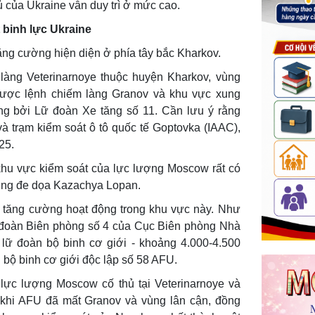
ủ của Ukraine vẫn duy trì ở mức cao.
 binh lực Ukraine
ng cường hiện diện ở phía tây bắc Kharkov.
làng Veterinarnoye thuộc huyện Kharkov, vùng
ược lệnh chiếm làng Granov và khu vực xung
ng bởi Lữ đoàn Xe tăng số 11. Cần lưu ý rằng
à trạm kiểm soát ô tô quốc tế Goptovka (IAAC),
25.
khu vực kiểm soát của lực lượng Moscow rất có
hung đe dọa Kazachya Lopan.
h tăng cường hoạt động trong khu vực này. Như
u đoàn Biên phòng số 4 của Cục Biên phòng Nhà
ữ đoàn bộ binh cơ giới - khoảng 4.000-4.500
 bộ binh cơ giới độc lập số 58 AFU.
lực lượng Moscow cố thủ tại Veterinarnoye và
 khi AFU đã mất Granov và vùng lân cận, đồng