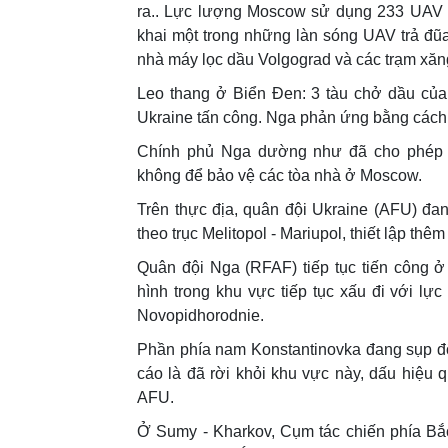
ra.. Lực lượng Moscow sử dụng 233 UAV tậ
khai một trong những làn sóng UAV trả đũa
nhà máy lọc dầu Volgograd và các trạm xăn
Leo thang ở Biển Đen: 3 tàu chở dầu của
Ukraine tấn công. Nga phản ứng bằng cách
Chính phủ Nga dường như đã cho phép 
không để bảo vệ các tòa nhà ở Moscow.
Trên thực địa, quân đội Ukraine (AFU) đan
theo trục Melitopol - Mariupol, thiết lập t
Quân đội Nga (RFAF) tiếp tục tiến công ở 
hình trong khu vực tiếp tục xấu đi với lực
Novopidhorodnie.
Phần phía nam Konstantinovka đang sụp đ
cáo là đã rời khỏi khu vực này, dấu hiệu 
AFU.
Ở Sumy - Kharkov, Cụm tác chiến phía Bắ