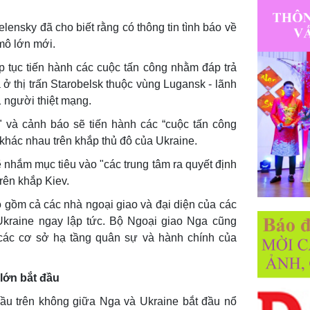
ensky đã cho biết rằng có thông tin tình báo về
mô lớn mới.
p tục tiến hành các cuộc tấn công nhằm đáp trả
 ở thị trấn Starobelsk thuộc vùng Lugansk - lãnh
 người thiệt mạng.
y" và cảnh báo sẽ tiến hành các “cuộc tấn công
 khác nhau trên khắp thủ đô của Ukraine.
 nhắm mục tiêu vào "các trung tâm ra quyết định
trên khắp Kiev.
 gồm cả các nhà ngoại giao và đại diện của các
 Ukraine ngay lập tức. Bộ Ngoại giao Nga cũng
các cơ sở hạ tầng quân sự và hành chính của
lớn bắt đầu
đầu trên không giữa Nga và Ukraine bắt đầu nổ