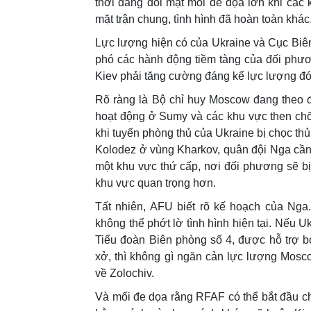
thời đang đối mặt mối đe dọa lớn khi các
mặt trận chung, tình hình đã hoàn toàn khác
Lực lượng hiện có của Ukraine và Cục Biê
phó các hành động tiềm tàng của đối phươ
Kiev phải tăng cường đáng kể lực lượng đó
Rõ ràng là Bộ chỉ huy Moscow đang theo đ
hoạt động ở Sumy và các khu vực then chốt
khi tuyến phòng thủ của Ukraine bị chọc t
Kolodez ở vùng Kharkov, quân đội Nga cần 
một khu vực thứ cấp, nơi đối phương sẽ bị
khu vực quan trọng hơn.
Tất nhiên, AFU biết rõ kế hoạch của Nga.
không thể phớt lờ tình hình hiện tại. Nếu 
Tiểu đoàn Biên phòng số 4, được hỗ trợ b
xở, thì không gì ngăn cản lực lượng Mos
về Zolochiv.
Và mối đe dọa rằng RFAF có thể bắt đầu ch