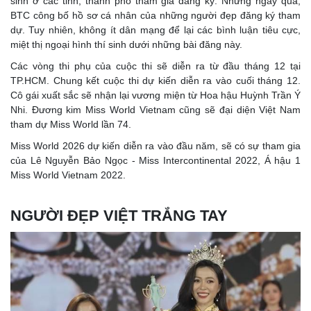
sinh ở các tỉnh, thành phố tham gia đăng ký. Những ngày qua,
BTC công bố hồ sơ cá nhân của những người đẹp đăng ký tham
dự. Tuy nhiên, không ít dân mạng để lại các bình luận tiêu cực,
miệt thị ngoại hình thí sinh dưới những bài đăng này.
Các vòng thi phụ của cuộc thi sẽ diễn ra từ đầu tháng 12 tại
TP.HCM. Chung kết cuộc thi dự kiến diễn ra vào cuối tháng 12.
Cô gái xuất sắc sẽ nhận lại vương miện từ Hoa hậu Huỳnh Trần Ý
Nhi. Đương kim Miss World Vietnam cũng sẽ đại diện Việt Nam
tham dự Miss World lần 74.
Miss World 2026 dự kiến diễn ra vào đầu năm, sẽ có sự tham gia
của Lê Nguyễn Bảo Ngọc - Miss Intercontinental 2022, Á hậu 1
Miss World Vietnam 2022.
NGƯỜI ĐẸP VIỆT TRẮNG TAY