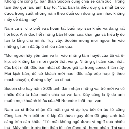
Không chỉ công ty, bản thân Soobin cũng chia sẻ cảm xúc. Trong
tâm thư gửi fan, anh bày tỏ: “Các bạn là điều quý giá nhất tôi có
được trong suốt những năm theo đuổi con đường âm nhạc không
mấy dễ dàng này”.
Nam ca sĩ cho biết vừa hoàn tất buổi ráp sân khấu và đang rất
hồi hộp. Anh đọc hết những băn khoăn của khán giả và hiểu lý do
fan lo lắng cho mình. Tuy vậy, Soobin mong mọi người tin vào
những gì anh đã ấp ủ nhiều năm qua.
“Mọi người hãy yên tâm và tin vào những tâm huyết của tôi và ê-
kíp, sẽ không làm mọi người thất vọng. Những gì cảm xúc nhất,
đặc biệt nhất, độc bản nhất sẽ được giữ lại trong concert lần này.
Mọi kịch bản, dù có khách mời nào, đều sắp xếp hợp lý theo
mạch chuyện, đường dây”, ca sĩ nói.
Soobin cho hay năm 2025 anh đảm nhận những vai trò mới và có
nhiều điều tự hào muốn chia sẻ với fan. Đây cũng là lý do anh
muốn mọi khoảnh khắc của All-Rounder thật trọn vẹn.
Nam ca sĩ thừa nhận đã mất ngủ vì áp lực bởi ồn ào từ cộng
đồng fan. Anh biết ơn ê-kíp đã thức ngày đêm để giúp anh toả
sáng trên sân khấu. ”Tôi mãi không ngủ được vì nghĩ quá nhiều
thứ. Mấy hôm trước tinh thần tôi còn đang rất hưng phấn. Tại sao