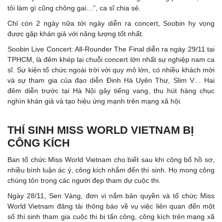
tôi làm gì cũng chông gai…”, ca sĩ chia sẻ.
Chỉ còn 2 ngày nữa tới ngày diễn ra concert, Soobin hy vọng
được gặp khán giả với năng lượng tốt nhất.
Soobin Live Concert: All-Rounder The Final diễn ra ngày 29/11 tại
TPHCM, là đêm khép lại chuỗi concert lớn nhất sự nghiệp nam ca
sĩ. Sự kiện tổ chức ngoài trời với quy mô lớn, có nhiều khách mời
và sự tham gia của đạo diễn Đinh Hà Uyên Thư, Slim V… Hai
đêm diễn trước tại Hà Nội gây tiếng vang, thu hút hàng chục
nghìn khán giả và tạo hiệu ứng mạnh trên mạng xã hội.
THÍ SINH MISS WORLD VIETNAM BỊ
CÔNG KÍCH
Ban tổ chức Miss World Vietnam cho biết sau khi công bố hồ sơ,
nhiều bình luận ác ý, công kích nhắm đến thí sinh. Họ mong công
chúng tôn trọng các người đẹp tham dự cuộc thi.
Ngày 28/11, Sen Vàng, đơn vị nắm bản quyền và tổ chức Miss
World Vietnam đăng tải thông báo về vụ việc liên quan đến một
số thí sinh tham gia cuộc thi bị tấn công, công kích trên mạng xã