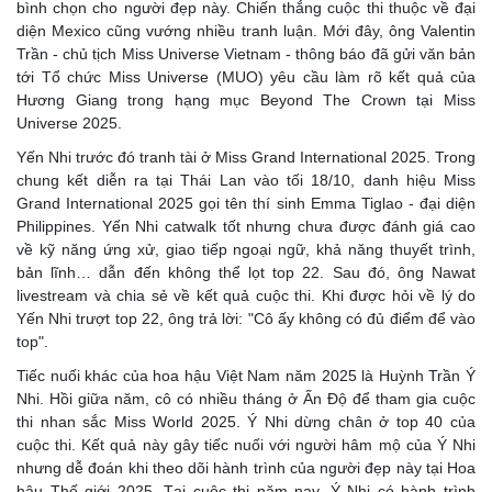
bình chọn cho người đẹp này. Chiến thắng cuộc thi thuộc về đại
diện Mexico cũng vướng nhiều tranh luận. Mới đây, ông Valentin
Trần - chủ tịch Miss Universe Vietnam - thông báo đã gửi văn bản
tới Tổ chức Miss Universe (MUO) yêu cầu làm rõ kết quả của
Hương Giang trong hạng mục Beyond The Crown tại Miss
Universe 2025.
Yến Nhi trước đó tranh tài ở Miss Grand International 2025. Trong
chung kết diễn ra tại Thái Lan vào tối 18/10, danh hiệu Miss
Grand International 2025 gọi tên thí sinh Emma Tiglao - đại diện
Philippines. Yến Nhi catwalk tốt nhưng chưa được đánh giá cao
về kỹ năng ứng xử, giao tiếp ngoại ngữ, khả năng thuyết trình,
bản lĩnh… dẫn đến không thể lọt top 22. Sau đó, ông Nawat
livestream và chia sẻ về kết quả cuộc thi. Khi được hỏi về lý do
Yến Nhi trượt top 22, ông trả lời: "Cô ấy không có đủ điểm để vào
top".
Tiếc nuối khác của hoa hậu Việt Nam năm 2025 là Huỳnh Trần Ý
Nhi. Hồi giữa năm, cô có nhiều tháng ở Ấn Độ để tham gia cuộc
thi nhan sắc Miss World 2025. Ý Nhi dừng chân ở top 40 của
cuộc thi. Kết quả này gây tiếc nuối với người hâm mộ của Ý Nhi
nhưng dễ đoán khi theo dõi hành trình của người đẹp này tại Hoa
hậu Thế giới 2025. Tại cuộc thi năm nay, Ý Nhi có hành trình