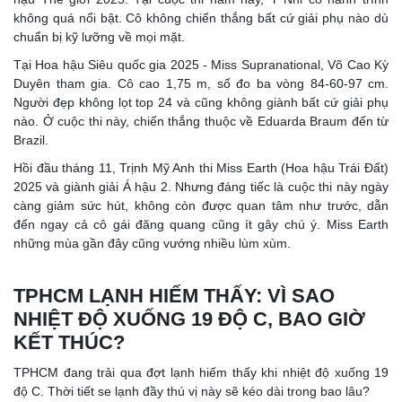
không quá nổi bật. Cô không chiến thắng bất cứ giải phụ nào dù
chuẩn bị kỹ lưỡng về mọi mặt.
Tại Hoa hậu Siêu quốc gia 2025 - Miss Supranational, Võ Cao Kỳ
Duyên tham gia. Cô cao 1,75 m, số đo ba vòng 84-60-97 cm.
Người đẹp không lọt top 24 và cũng không giành bất cứ giải phụ
nào. Ở cuộc thi này, chiến thắng thuộc về Eduarda Braum đến từ
Brazil.
Hồi đầu tháng 11, Trịnh Mỹ Anh thi Miss Earth (Hoa hậu Trái Đất)
2025 và giành giải Á hậu 2. Nhưng đáng tiếc là cuộc thi này ngày
càng giảm sức hút, không còn được quan tâm như trước, dẫn
đến ngay cả cô gái đăng quang cũng ít gây chú ý. Miss Earth
những mùa gần đây cũng vướng nhiều lùm xùm.
TPHCM LẠNH HIẾM THẤY: VÌ SAO
NHIỆT ĐỘ XUỐNG 19 ĐỘ C, BAO GIỜ
KẾT THÚC?
TPHCM đang trải qua đợt lạnh hiếm thấy khi nhiệt độ xuống 19
độ C. Thời tiết se lạnh đầy thú vị này sẽ kéo dài trong bao lâu?