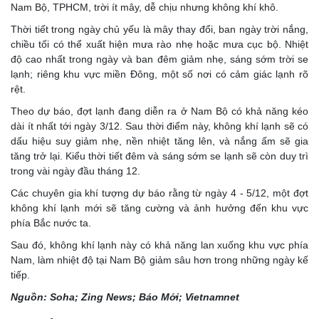
Nam Bộ, TPHCM, trời ít mây, dễ chịu nhưng không khí khô.
Thời tiết trong ngày chủ yếu là mây thay đổi, ban ngày trời nắng,
chiều tối có thể xuất hiện mưa rào nhẹ hoặc mưa cục bộ. Nhiệt
độ cao nhất trong ngày và ban đêm giảm nhẹ, sáng sớm trời se
lạnh; riêng khu vực miền Đông, một số nơi có cảm giác lạnh rõ
rệt.
Theo dự báo, đợt lạnh đang diễn ra ở Nam Bộ có khả năng kéo
dài ít nhất tới ngày 3/12. Sau thời điểm này, không khí lạnh sẽ có
dấu hiệu suy giảm nhẹ, nền nhiệt tăng lên, và nắng ấm sẽ gia
tăng trở lại. Kiểu thời tiết đêm và sáng sớm se lạnh sẽ còn duy trì
trong vài ngày đầu tháng 12.
Các chuyên gia khí tượng dự báo rằng từ ngày 4 - 5/12, một đợt
không khí lạnh mới sẽ tăng cường và ảnh hưởng đến khu vực
phía Bắc nước ta.
Sau đó, không khí lạnh này có khả năng lan xuống khu vực phía
Nam, làm nhiệt độ tại Nam Bộ giảm sâu hơn trong những ngày kế
tiếp.
Nguồn: Soha; Zing News; Báo Mới; Vietnamnet