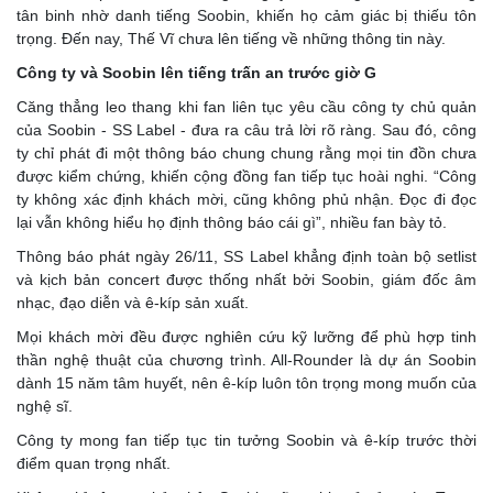
tân binh nhờ danh tiếng Soobin, khiến họ cảm giác bị thiếu tôn
trọng. Đến nay, Thế Vĩ chưa lên tiếng về những thông tin này.
Công ty và Soobin lên tiếng trấn an trước giờ G
Căng thẳng leo thang khi fan liên tục yêu cầu công ty chủ quản
của Soobin - SS Label - đưa ra câu trả lời rõ ràng. Sau đó, công
ty chỉ phát đi một thông báo chung chung rằng mọi tin đồn chưa
được kiểm chứng, khiến cộng đồng fan tiếp tục hoài nghi. “Công
ty không xác định khách mời, cũng không phủ nhận. Đọc đi đọc
lại vẫn không hiểu họ định thông báo cái gì”, nhiều fan bày tỏ.
Thông báo phát ngày 26/11, SS Label khẳng định toàn bộ setlist
và kịch bản concert được thống nhất bởi Soobin, giám đốc âm
nhạc, đạo diễn và ê-kíp sản xuất.
Mọi khách mời đều được nghiên cứu kỹ lưỡng để phù hợp tinh
thần nghệ thuật của chương trình. All-Rounder là dự án Soobin
dành 15 năm tâm huyết, nên ê-kíp luôn tôn trọng mong muốn của
nghệ sĩ.
Công ty mong fan tiếp tục tin tưởng Soobin và ê-kíp trước thời
điểm quan trọng nhất.