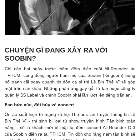
CHUYỆN GÌ ĐANG XẢY RA VỚI
SOOBIN?
Chỉ còn hai ngày trước thềm đêm diễn cuối All-Rounder tại
TPHCM, cộng đồng người hâm mộ của Soobin (Kingdom) bùng
nổ tranh cãi xoay quanh tin đồn ca sĩ trẻ Lê Bin Thế Vĩ sẽ góp
mặt trên sân khấu. Những phản ứng gay gắt từ fan buộc công ty
quản lý SS Label và chính Soobin phải lần lượt lên tiếng trấn an.
Fan bức xúc, đòi hủy vé concert
Ồn ào xuất hiện từ mạng xã hội Threads lan truyền thông tin Lê
Bin Thế Vĩ - thí sinh bị loại từ show truyền hình Tân binh toàn
năng - sẽ là khách mời bí mật tại đêm concert All-Rounder D-3
của Soobin diễn ra tại TPHCM. Tin đồn cho rằng nam tân binh sẽ