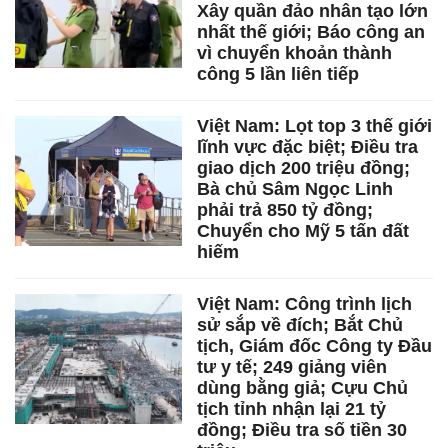
Xây quần đảo nhân tạo lớn
nhất thế giới; Báo công an
vì chuyển khoản thành
công 5 lần liên tiếp
Việt Nam: Lọt top 3 thế giới
lĩnh vực đặc biệt; Điều tra
giao dịch 200 triệu đồng;
Bà chủ Sâm Ngọc Linh
phải trả 850 tỷ đồng;
Chuyển cho Mỹ 5 tấn đất
hiếm
Việt Nam: Công trình lịch
sử sắp về đích; Bắt Chủ
tịch, Giám đốc Công ty Đầu
tư y tế; 249 giảng viên
dùng bằng giả; Cựu Chủ
tịch tỉnh nhận lại 21 tỷ
đồng; Điều tra số tiền 30