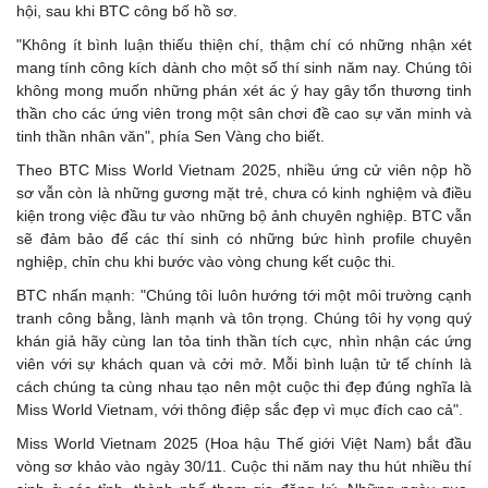
hội, sau khi BTC công bố hồ sơ.
"Không ít bình luận thiếu thiện chí, thậm chí có những nhận xét
mang tính công kích dành cho một số thí sinh năm nay. Chúng tôi
không mong muốn những phán xét ác ý hay gây tổn thương tinh
thần cho các ứng viên trong một sân chơi đề cao sự văn minh và
tinh thần nhân văn", phía Sen Vàng cho biết.
Theo BTC Miss World Vietnam 2025, nhiều ứng cử viên nộp hồ
sơ vẫn còn là những gương mặt trẻ, chưa có kinh nghiệm và điều
kiện trong việc đầu tư vào những bộ ảnh chuyên nghiệp. BTC vẫn
sẽ đảm bảo để các thí sinh có những bức hình profile chuyên
nghiệp, chỉn chu khi bước vào vòng chung kết cuộc thi.
BTC nhấn mạnh: "Chúng tôi luôn hướng tới một môi trường cạnh
tranh công bằng, lành mạnh và tôn trọng. Chúng tôi hy vọng quý
khán giả hãy cùng lan tỏa tinh thần tích cực, nhìn nhận các ứng
viên với sự khách quan và cởi mở. Mỗi bình luận tử tế chính là
cách chúng ta cùng nhau tạo nên một cuộc thi đẹp đúng nghĩa là
Miss World Vietnam, với thông điệp sắc đẹp vì mục đích cao cả".
Miss World Vietnam 2025 (Hoa hậu Thế giới Việt Nam) bắt đầu
vòng sơ khảo vào ngày 30/11. Cuộc thi năm nay thu hút nhiều thí