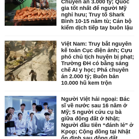
Chuyên án 3.000 tỷ; Quốc
gia tốt nhất để người Mỹ
nghỉ hưu; Truy tố Shark
Bình 10-15 năm tù; Cán bộ
kiểm dịch tiếp tay buôn lậu
Việt Nam: Truy bắt nguyên
kế toán Cục điện ảnh; Cựu
phó chủ tịch huyện bị phạt;
Trường ĐH có bằng sáng
chế AI y học; Phá chuyên
án 2.000 tỷ; Buôn bán
10.000 hũ kem trộn
Người Việt hải ngoại: Bác
sĩ về nước sau 16 năm ở
Mỹ; 5 người cứu cụ bà
giữa động đất ở Nhật;
Người đầu tiên “đánh lẻ” ở
Kpop; Cộng đồng tại Nhật
ổn định sau động đất