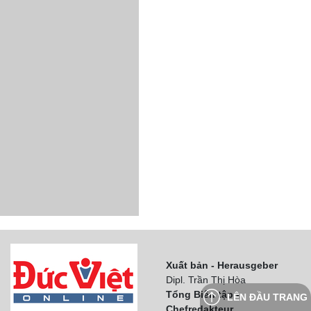
Xuất bản - Herausgeber
Dipl. Trần Thị Hòa
Tổng Biên tập -
LÊN ĐẦU TRANG
Chefredakteur