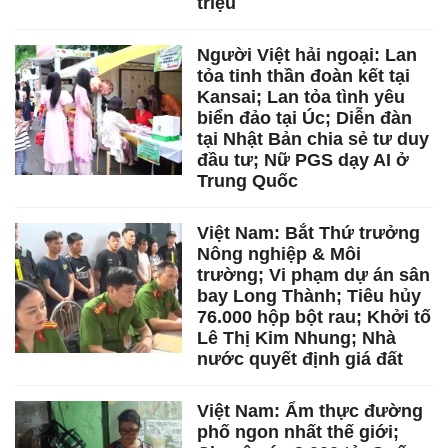
triệu
Người Việt hải ngoại: Lan
tỏa tinh thần đoàn kết tại
Kansai; Lan tỏa tình yêu
biển đảo tại Úc; Diễn đàn
tại Nhật Bản chia sẻ tư duy
đầu tư; Nữ PGS dạy AI ở
Trung Quốc
Việt Nam: Bắt Thứ trưởng
Nông nghiệp & Môi
trường; Vi phạm dự án sân
bay Long Thành; Tiêu hủy
76.000 hộp bột rau; Khởi tố
Lê Thị Kim Nhung; Nhà
nước quyết định giá đất
Việt Nam: Ẩm thực đường
phố ngon nhất thế giới;