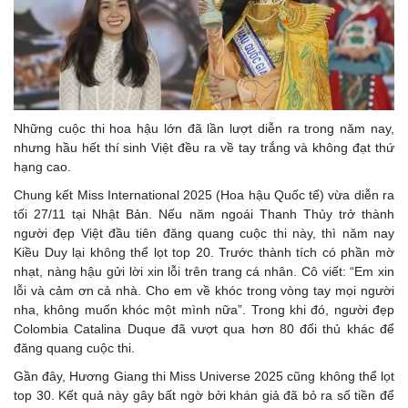
Những cuộc thi hoa hậu lớn đã lần lượt diễn ra trong năm nay,
nhưng hầu hết thí sinh Việt đều ra về tay trắng và không đạt thứ
hạng cao.
Chung kết Miss International 2025 (Hoa hậu Quốc tế) vừa diễn ra
tối 27/11 tại Nhật Bản. Nếu năm ngoái Thanh Thủy trở thành
người đẹp Việt đầu tiên đăng quang cuộc thi này, thì năm nay
Kiều Duy lại không thể lọt top 20. Trước thành tích có phần mờ
nhạt, nàng hậu gửi lời xin lỗi trên trang cá nhân. Cô viết: “Em xin
lỗi và cảm ơn cả nhà. Cho em về khóc trong vòng tay mọi người
nha, không muốn khóc một mình nữa”. Trong khi đó, người đẹp
Colombia Catalina Duque đã vượt qua hơn 80 đối thủ khác để
đăng quang cuộc thi.
Gần đây, Hương Giang thi Miss Universe 2025 cũng không thể lọt
top 30. Kết quả này gây bất ngờ bởi khán giả đã bỏ ra số tiền để