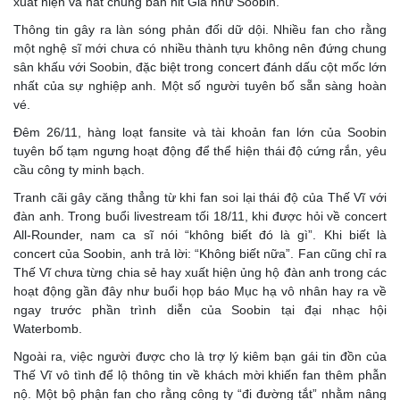
xuất hiện và hát chung bản hit Giá như Soobin.
Thông tin gây ra làn sóng phản đối dữ dội. Nhiều fan cho rằng
một nghệ sĩ mới chưa có nhiều thành tựu không nên đứng chung
sân khấu với Soobin, đặc biệt trong concert đánh dấu cột mốc lớn
nhất của sự nghiệp anh. Một số người tuyên bố sẵn sàng hoàn
vé.
Đêm 26/11, hàng loạt fansite và tài khoản fan lớn của Soobin
tuyên bố tạm ngưng hoạt động để thể hiện thái độ cứng rắn, yêu
cầu công ty minh bạch.
Tranh cãi gây căng thẳng từ khi fan soi lại thái độ của Thế Vĩ với
đàn anh. Trong buổi livestream tối 18/11, khi được hỏi về concert
All-Rounder, nam ca sĩ nói “không biết đó là gì”. Khi biết là
concert của Soobin, anh trả lời: “Không biết nữa”. Fan cũng chỉ ra
Thế Vĩ chưa từng chia sẻ hay xuất hiện ủng hộ đàn anh trong các
hoạt động gần đây như buổi họp báo Mục hạ vô nhân hay ra về
ngay trước phần trình diễn của Soobin tại đại nhạc hội
Waterbomb.
Ngoài ra, việc người được cho là trợ lý kiêm bạn gái tin đồn của
Thế Vĩ vô tình để lộ thông tin về khách mời khiến fan thêm phẫn
nộ. Một bộ phận fan cho rằng công ty “đi đường tắt” nhằm nâng