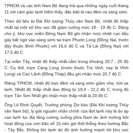
TPHCM và các tỉnh Nam Bộ đang trải qua những ngày cuối tháng
11 với cảm giác lạnh hiếm thấy, đặc biệt là vào đêm và sáng sớm.
Theo dữ liệu từ Đài Khí tượng Thủy văn Nam Bộ, nhiệt độ thấp
nhất tại một số khu vực đã giảm xuống mức 18 - 19 độ C. Đáng
chú ý, khu vực miền Đông Nam Bộ ghi nhận mức nhiệt cực tiểu
gây bất ngờ vào sáng sớm tại trạm Phước Long (Đồng Nai, trước
đây thuộc Bình Phước) với 16,6 độ C và Tà Lài (Đồng Nai) với
17,5 độ C.
Tại miền Tây, nhiệt độ thấp nhất nằm trong khoảng 20,7 - 25 độ
C. Cụ thể, trạm Càng Long (trước thuộc Trà Vinh, nay là Vĩnh
Long) và Cao Lãnh (Đồng Tháp) đều ghi nhận mức 20,7 độ C.
Riêng TPHCM, nhiệt độ ban đêm và sáng sớm giảm nhẹ, trời se
lạnh. Nhiệt độ thấp nhất dao động từ 19,4 - 22,2 độ C, trong đó
trạm Tân Sơn Nhất ghi nhận mức thấp nhất là 20 độ C.
Ông Lê Đình Quyết, Trưởng phòng Dự báo (Đài Khí tượng Thủy
văn Nam bộ), lý giải nguyên nhân chính của đợt lạnh này là do áp
cao lạnh lục địa tăng cường xuống phía Nam do ảnh hưởng bởi
hoạt động của cơn bão số 15 nên gió thổi thẳng theo hướng Bắc
- Tây Bắc. Không khí lạnh do đó ảnh hưởng mạnh tới khu vực