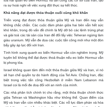
tỏa hải quân eo biển Hormuz và tấn công các cơ sở của Iran, tạo
ra sự hoài nghi về việc xung đột thực sự kết thúc.
Khả năng đạt được thỏa thuận cuối cùng khó khăn
Triển vọng đạt được thỏa thuận giữa Mỹ và Iran đến nay vẫn
không chắc chắn. Các cuộc đàm phán giữa hai bên vẫn hết sức
khó khăn, trong đó vấn đề chính là Mỹ dỡ bỏ các lệnh trừng phạt
và giải toả các tài sản của Iran để đổi lấy việc Teheran ngừng làm
giàu uranium. Mỹ vẫn đe dọa các cuộc tấn công mới như một đòn
bẩy gây áp lực đối với Iran.
Tình hình xung quanh eo biển Hormuz vẫn còn nghiêm trọng. Mỹ
tuyên bố không thể đạt được thoả thuận nếu eo biển Hormuz vẫn
bị phong tỏa.
Israel không quan tâm đến một thỏa thuận giữa Mỹ và Iran, vì nó
sẽ hạn chế quyền tự do hành động của Tel Aviv. Chống Iran, đặc
biệt trong việc tấn công Hezbollah ở miền Nam Lebanon mà
Israel coi là mối đe doạ đối với an ninh của mình.
Các nhà phân tích chính trị cho rằng, một thỏa thuận chính thức
giữa Tehran và Washington hầu như không thể. Quan điểm của
Mỹ và Iran vẫn còn nhiều khác biệt. Các nỗ lực đàm phán và hòa