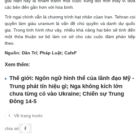
giải hiện nay là nhằm tránh một cuộc xung đột mới thay vì đưa
các bên đến gần hơn với hòa bình.
Trở ngại chính vẫn là chương trình hạt nhân củan Iran. Tehran coi
quyền làm giàu uranium là vấn đề chủ quyền và danh dự quốc
gia. Trong tình hình như vậy, nhiều khả năng hai bên sẽ tính đến
một thỏa thuận sơ bộ làm cơ sở cho các cuộc đàm phán tiếp
theo.
Nguồn: Dân Trí; Pháp Luật; CafeF
Xem thêm:
Thế giới: Ngôn ngữ hình thể của lãnh đạo Mỹ -
Trung phát tín hiệu gì; Nga không kích lớn
chưa từng có vào Ukraine; Chiến sự Trung
Đông 14-5
Về trang trước
chia sẻ