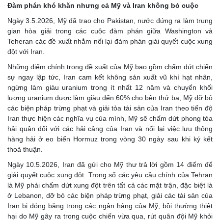
Đàm phán khó khăn nhưng cả Mỹ và Iran không bỏ cuộc
Ngày 3.5.2026, Mỹ đã trao cho Pakistan, nước đứng ra làm trung
gian hòa giải trong các cuộc đàm phán giữa Washington và
Teheran các đề xuất nhằm nối lại đàm phán giải quyết cuộc xung
đột với Iran.
Những điểm chính trong đề xuất của Mỹ bao gồm chấm dứt chiến
sự ngay lập tức, Iran cam kết không sản xuất vũ khí hạt nhân,
ngừng làm giàu uranium trong ít nhất 12 năm và chuyển khối
lượng uranium được làm giàu đến 60% cho bên thứ ba, Mỹ dỡ bỏ
các biện pháp trừng phạt và giải tỏa tài sản của Iran theo tiến độ
Iran thực hiện các nghĩa vụ của mình, Mỹ sẽ chấm dứt phong tỏa
hải quân đối với các hải cảng của Iran và nối lại việc lưu thông
hàng hải ở eo biển Hormuz trong vòng 30 ngày sau khi ký kết
thoả thuận.
Ngày 10.5.2026, Iran đã gửi cho Mỹ thư trả lời gồm 14 điểm để
giải quyết cuộc xung đột. Trong số các yêu cầu chính của Tehran
là Mỹ phải chấm dứt xung đột trên tất cả các mặt trận, đặc biệt là
ở Lebanon, dỡ bỏ các biện pháp trừng phạt, giải các tài sản của
Iran bị đóng băng trong các ngân hàng của Mỹ, bồi thường thiệt
hại do Mỹ gây ra trong cuộc chiến vừa qua, rút quân đội Mỹ khỏi