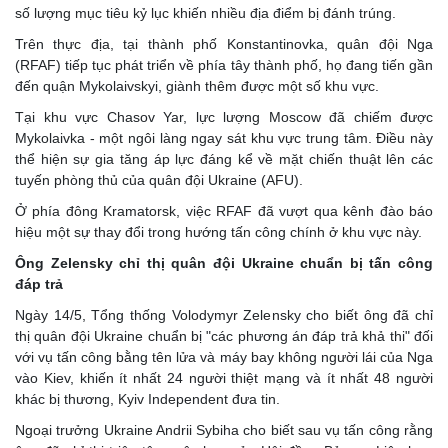
số lượng mục tiêu kỷ lục khiến nhiều địa điểm bị đánh trúng.
Trên thực địa, tại thành phố Konstantinovka, quân đội Nga
(RFAF) tiếp tục phát triển về phía tây thành phố, họ đang tiến gần
đến quận Mykolaivskyi, giành thêm được một số khu vực.
Tại khu vực Chasov Yar, lực lượng Moscow đã chiếm được
Mykolaivka - một ngôi làng ngay sát khu vực trung tâm. Điều này
thể hiện sự gia tăng áp lực đáng kể về mặt chiến thuật lên các
tuyến phòng thủ của quân đội Ukraine (AFU).
Ở phía đông Kramatorsk, việc RFAF đã vượt qua kênh đào báo
hiệu một sự thay đổi trong hướng tấn công chính ở khu vực này.
Ông Zelensky chỉ thị quân đội Ukraine chuẩn bị tấn công
đáp trả
Ngày 14/5, Tổng thống Volodymyr Zelensky cho biết ông đã chỉ
thị quân đội Ukraine chuẩn bị "các phương án đáp trả khả thi" đối
với vụ tấn công bằng tên lửa và máy bay không người lái của Nga
vào Kiev, khiến ít nhất 24 người thiệt mạng và ít nhất 48 người
khác bị thương, Kyiv Independent đưa tin.
Ngoại trưởng Ukraine Andrii Sybiha cho biết sau vụ tấn công rằng