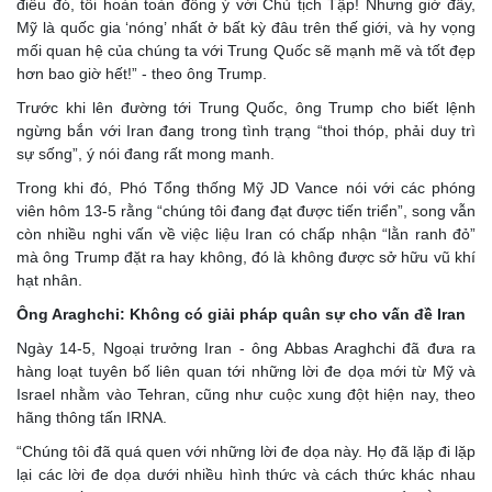
điều đó, tôi hoàn toàn đồng ý với Chủ tịch Tập! Nhưng giờ đây,
Mỹ là quốc gia ‘nóng’ nhất ở bất kỳ đâu trên thế giới, và hy vọng
mối quan hệ của chúng ta với Trung Quốc sẽ mạnh mẽ và tốt đẹp
hơn bao giờ hết!” - theo ông Trump.
Trước khi lên đường tới Trung Quốc, ông Trump cho biết lệnh
ngừng bắn với Iran đang trong tình trạng “thoi thóp, phải duy trì
sự sống”, ý nói đang rất mong manh.
Trong khi đó, Phó Tổng thống Mỹ JD Vance nói với các phóng
viên hôm 13-5 rằng “chúng tôi đang đạt được tiến triển”, song vẫn
còn nhiều nghi vấn về việc liệu Iran có chấp nhận “lằn ranh đỏ”
mà ông Trump đặt ra hay không, đó là không được sở hữu vũ khí
hạt nhân.
Ông Araghchi: Không có giải pháp quân sự cho vấn đề Iran
Ngày 14-5, Ngoại trưởng Iran - ông Abbas Araghchi đã đưa ra
hàng loạt tuyên bố liên quan tới những lời đe dọa mới từ Mỹ và
Israel nhằm vào Tehran, cũng như cuộc xung đột hiện nay, theo
hãng thông tấn IRNA.
“Chúng tôi đã quá quen với những lời đe dọa này. Họ đã lặp đi lặp
lại các lời đe dọa dưới nhiều hình thức và cách thức khác nhau