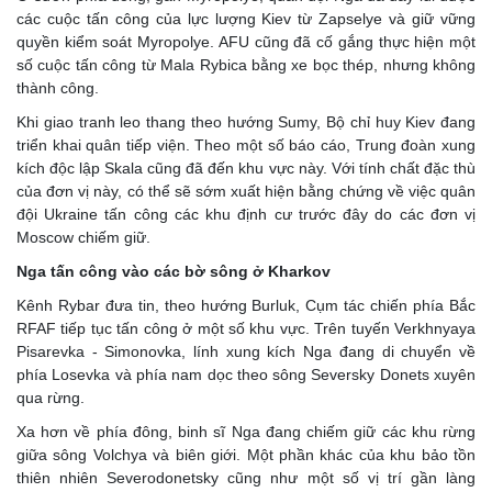
các cuộc tấn công của lực lượng Kiev từ Zapselye và giữ vững
quyền kiểm soát Myropolye. AFU cũng đã cố gắng thực hiện một
số cuộc tấn công từ Mala Rybica bằng xe bọc thép, nhưng không
thành công.
Khi giao tranh leo thang theo hướng Sumy, Bộ chỉ huy Kiev đang
triển khai quân tiếp viện. Theo một số báo cáo, Trung đoàn xung
kích độc lập Skala cũng đã đến khu vực này. Với tính chất đặc thù
của đơn vị này, có thể sẽ sớm xuất hiện bằng chứng về việc quân
đội Ukraine tấn công các khu định cư trước đây do các đơn vị
Moscow chiếm giữ.
Nga tấn công vào các bờ sông ở Kharkov
Kênh Rybar đưa tin, theo hướng Burluk, Cụm tác chiến phía Bắc
RFAF tiếp tục tấn công ở một số khu vực. Trên tuyến Verkhnyaya
Pisarevka - Simonovka, lính xung kích Nga đang di chuyển về
phía Losevka và phía nam dọc theo sông Seversky Donets xuyên
qua rừng.
Xa hơn về phía đông, binh sĩ Nga đang chiếm giữ các khu rừng
giữa sông Volchya và biên giới. Một phần khác của khu bảo tồn
thiên nhiên Severodonetsky cũng như một số vị trí gần làng