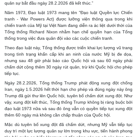
quân sự bắt đầu ngày 28.2.2026 đã kết thúc.”
Năm 1973, Đạo luật 1973 mang tên "Đạo luật Quyền lực Chiến
tranh - War Powers Act) được lưỡng viện thông qua trong khi
chiến tranh của Mỹ tại Việt Nam đang diễn ra ác liệt dưới thời của
Tổng thống Richard Nixon nhằm hạn chế quyền hạn của Tổng
thống trong việc đưa quân đội vào các cuộc chiến tranh.
Theo đạo luật này, Tổng thống được triển khai lực lượng vũ trang
trong tình trạng khẩn cấp khi an ninh của nước Mỹ bị đe dọa,
nhưng sau 48 giờ phải báo cáo Quốc hội và sau 60 ngày phải
chấm dứt cộng thêm 30 ngày rút quân, trừ khi Quốc hội cho phép
tiếp tục.
Ngày 28.2.2026, Tổng thống Trump phát động xung đột chống
Iran, ngày 1.5.2026 hết thời hạn cho phép và đúng ngày này ông
Trump đã gửi thư lên Quốc hội, tuyên bố chấm dứt xung đột. Như
vậy, xung đột kết thúc, Tổng thống Trump không bị ràng buộc bởi
đạo luật 1973 nữa và sau đó ông vẫn có quyền tiếp tục xung đột
thêm 60 ngày mà không cần chấp thuận của Quốc hội.
Mặc dù tuyên bố xung đột đã chấm dứt, nhưng Mỹ vẫn tiếp tục
duy trì một lực lượng quân sự lớn trong khu vực, tiến hành phong