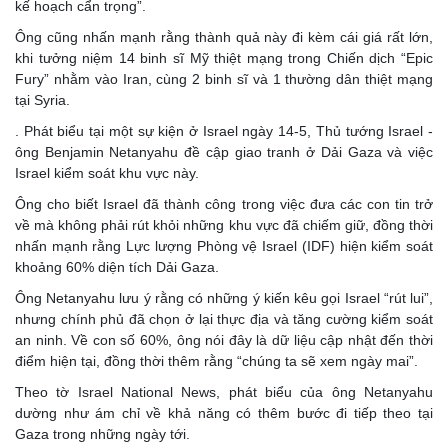
kế hoạch cẩn trọng”.
Ông cũng nhấn mạnh rằng thành quả này đi kèm cái giá rất lớn,
khi tưởng niệm 14 binh sĩ Mỹ thiệt mạng trong Chiến dịch “Epic
Fury” nhằm vào Iran, cùng 2 binh sĩ và 1 thường dân thiệt mạng
tại Syria.
. Phát biểu tại một sự kiện ở Israel ngày 14-5, Thủ tướng Israel -
ông Benjamin Netanyahu đề cập giao tranh ở Dải Gaza và việc
Israel kiểm soát khu vực này.
Ông cho biết Israel đã thành công trong việc đưa các con tin trở
về mà không phải rút khỏi những khu vực đã chiếm giữ, đồng thời
nhấn mạnh rằng Lực lượng Phòng vệ Israel (IDF) hiện kiểm soát
khoảng 60% diện tích Dải Gaza.
Ông Netanyahu lưu ý rằng có những ý kiến kêu gọi Israel “rút lui”,
nhưng chính phủ đã chọn ở lại thực địa và tăng cường kiểm soát
an ninh. Về con số 60%, ông nói đây là dữ liệu cập nhật đến thời
điểm hiện tại, đồng thời thêm rằng “chúng ta sẽ xem ngày mai”.
Theo tờ Israel National News, phát biểu của ông Netanyahu
dường như ám chỉ về khả năng có thêm bước đi tiếp theo tại
Gaza trong những ngày tới.