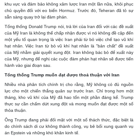
khu vực và đảm bảo không xâm lược Iran một lần nữa, khôi phục
chủ quyền đối với eo biển Hormuz. Trước đó, Teheran đã tỏ sự
sẵn sàng quay trở lại đàm phán.
Tổng thống Donald Trump nói, trả lời của Iran đối với các đề xuất
của Mỹ Iran là không thể chấp nhận được vì nó không đề cập đến
một yếu tố quan trọng là việc Iran phải từ bỏ việc chế tạo vũ khí
hạt nhân. Việc Iran từ bỏ vũ khí hạt nhân là "bản chất" đề xuất
của Mỹ nhằm giải quyết xung đột. Iran không bác bỏ để xuất này
của Mỹ, nhưng để nghị các cuộc đàm phán hạt nhân sẽ được tiến
hành vào giai đoạn sau.
Tổng thống Trump muốn đạt được thoả thuận với Iran
Nhiều nhà phân tích chính trị cho rằng, Mỹ không có đủ nguồn
lực cho một chiến thắng quân sự trước Iran. Chỉ trong hơn một
tháng, kho vũ khí của Mỹ đã hao tổn một phần đáng kể. Trump
thực sự cần chấm dứt xung đột và mong muốn đạt được một số
thỏa thuận.
Ông Trump đang phải đối mặt với một số thách thức, đặc biệt là
do chính sách di cư không thành công, vụ bê bối xung quanh vụ
án Epstein và những khó khăn kinh tế.