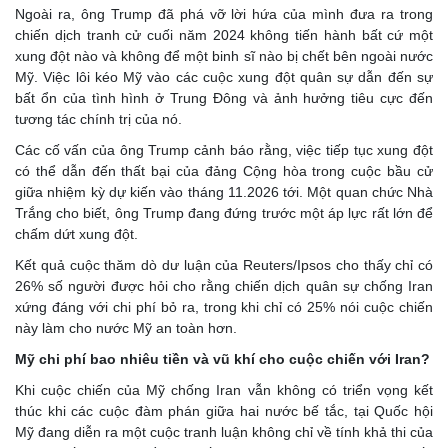
Ngoài ra, ông Trump đã phá vỡ lời hứa của mình đưa ra trong
chiến dịch tranh cử cuối năm 2024 không tiến hành bất cứ một
xung đột nào và không để một binh sĩ nào bị chết bên ngoài nước
Mỹ. Việc lôi kéo Mỹ vào các cuộc xung đột quân sự dẫn đến sự
bất ổn của tình hình ở Trung Đông và ảnh hưởng tiêu cực đến
tương tác chính trị của nó.
Các cố vấn của ông Trump cảnh báo rằng, việc tiếp tục xung đột
có thể dẫn đến thất bại của đảng Cộng hòa trong cuộc bầu cử
giữa nhiệm kỳ dự kiến vào tháng 11.2026 tới. Một quan chức Nhà
Trắng cho biết, ông Trump đang đứng trước một áp lực rất lớn để
chấm dứt xung đột.
Kết quả cuộc thăm dò dư luận của Reuters/Ipsos cho thấy chỉ có
26% số người được hỏi cho rằng chiến dịch quân sự chống Iran
xứng đáng với chi phí bỏ ra, trong khi chỉ có 25% nói cuộc chiến
này làm cho nước Mỹ an toàn hơn.
Mỹ chi phí bao nhiêu tiền và vũ khí cho cuộc chiến với Iran?
Khi cuộc chiến của Mỹ chống Iran vẫn không có triển vọng kết
thúc khi các cuộc đàm phán giữa hai nước bế tắc, tại Quốc hội
Mỹ đang diễn ra một cuộc tranh luận không chỉ về tính khả thi của