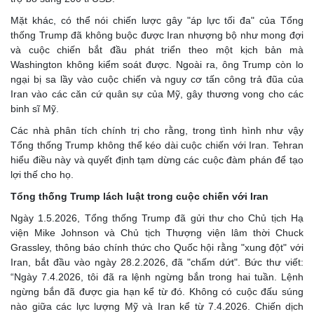
Mặt khác, có thể nói chiến lược gây "áp lực tối đa" của Tổng
thống Trump đã không buộc được Iran nhượng bộ như mong đợi
và cuộc chiến bắt đầu phát triển theo một kịch bản mà
Washington không kiểm soát được. Ngoài ra, ông Trump còn lo
ngại bị sa lầy vào cuộc chiến và nguy cơ tấn công trả đũa của
Iran vào các căn cứ quân sự của Mỹ, gây thương vong cho các
binh sĩ Mỹ.
Các nhà phân tích chính trị cho rằng, trong tình hình như vậy
Tổng thống Trump không thể kéo dài cuộc chiến với Iran. Tehran
hiểu điều này và quyết định tạm dừng các cuộc đàm phán để tạo
lợi thế cho họ.
Tổng thống Trump lách luật trong cuộc chiến với Iran
Ngày 1.5.2026, Tổng thống Trump đã gửi thư cho Chủ tịch Hạ
viện Mike Johnson và Chủ tịch Thượng viện lâm thời Chuck
Grassley, thông báo chính thức cho Quốc hội rằng "xung đột" với
Iran, bắt đầu vào ngày 28.2.2026, đã "chấm dứt". Bức thư viết:
“Ngày 7.4.2026, tôi đã ra lệnh ngừng bắn trong hai tuần. Lệnh
ngừng bắn đã được gia hạn kể từ đó. Không có cuộc đấu súng
nào giữa các lực lượng Mỹ và Iran kể từ 7.4.2026. Chiến dịch