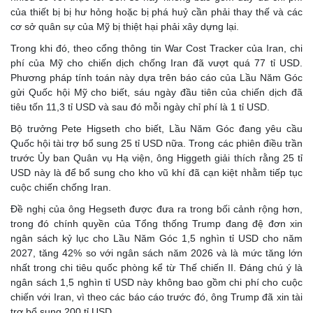
của thiết bị bị hư hỏng hoặc bị phá huỷ cần phải thay thế và các
cơ sở quân sự của Mỹ bị thiệt hại phải xây dựng lại.
Trong khi đó, theo cổng thông tin War Cost Tracker của Iran, chi
phí của Mỹ cho chiến dịch chống Iran đã vượt quá 77 tỉ USD.
Phương pháp tính toán này dựa trên báo cáo của Lầu Năm Góc
gửi Quốc hội Mỹ cho biết, sáu ngày đầu tiên của chiến dịch đã
tiêu tốn 11,3 tỉ USD và sau đó mỗi ngày chỉ phí là 1 tỉ USD.
Bộ trưởng Pete Higseth cho biết, Lầu Năm Góc đang yêu cầu
Quốc hội tài trợ bổ sung 25 tỉ USD nữa. Trong các phiên điều trần
trước Ủy ban Quân vụ Hạ viện, ông Higgeth giải thích rằng 25 tỉ
USD này là để bổ sung cho kho vũ khí đã cạn kiệt nhằm tiếp tục
cuộc chiến chống Iran.
Đề nghị của ông Hegseth được đưa ra trong bối cảnh rộng hơn,
trong đó chính quyền của Tổng thống Trump đang đệ đơn xin
ngân sách kỷ lục cho Lầu Năm Góc 1,5 nghìn tỉ USD cho năm
2027, tăng 42% so với ngân sách năm 2026 và là mức tăng lớn
nhất trong chi tiêu quốc phòng kể từ Thế chiến II. Đáng chú ý là
ngân sách 1,5 nghìn tỉ USD này không bao gồm chi phí cho cuộc
chiến với Iran, vì theo các báo cáo trước đó, ông Trump đã xin tài
trợ bổ sung 200 tỉ USD.