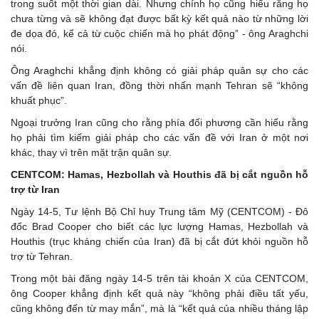
trong suốt một thời gian dài. Nhưng chính họ cũng hiểu rằng họ
chưa từng và sẽ không đạt được bất kỳ kết quả nào từ những lời
đe dọa đó, kể cả từ cuộc chiến mà họ phát động” - ông Araghchi
nói.
Ông Araghchi khẳng định không có giải pháp quân sự cho các
vấn đề liên quan Iran, đồng thời nhấn mạnh Tehran sẽ “không
khuất phục”.
Ngoại trưởng Iran cũng cho rằng phía đối phương cần hiểu rằng
họ phải tìm kiếm giải pháp cho các vấn đề với Iran ở một nơi
khác, thay vì trên mặt trận quân sự.
CENTCOM: Hamas, Hezbollah và Houthis đã bị cắt nguồn hỗ
trợ từ Iran
Ngày 14-5, Tư lệnh Bộ Chỉ huy Trung tâm Mỹ (CENTCOM) - Đô
đốc Brad Cooper cho biết các lực lượng Hamas, Hezbollah và
Houthis (trục kháng chiến của Iran) đã bị cắt đứt khỏi nguồn hỗ
trợ từ Tehran.
Trong một bài đăng ngày 14-5 trên tài khoản X của CENTCOM,
ông Cooper khẳng định kết quả này “không phải điều tất yếu,
cũng không đến từ may mắn”, mà là “kết quả của nhiều tháng lập