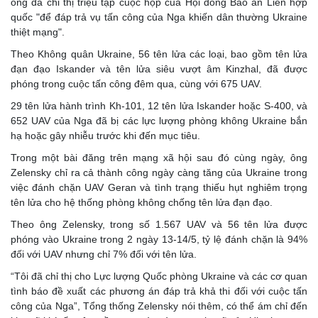
ông đã chỉ thị triệu tập cuộc họp của Hội đồng Bảo an Liên hợp
quốc "để đáp trả vụ tấn công của Nga khiến dân thường Ukraine
thiệt mạng".
Theo Không quân Ukraine, 56 tên lửa các loại, bao gồm tên lửa
đạn đạo Iskander và tên lửa siêu vượt âm Kinzhal, đã được
phóng trong cuộc tấn công đêm qua, cùng với 675 UAV.
29 tên lửa hành trình Kh-101, 12 tên lửa Iskander hoặc S-400, và
652 UAV của Nga đã bị các lực lượng phòng không Ukraine bắn
hạ hoặc gây nhiễu trước khi đến mục tiêu.
Trong một bài đăng trên mạng xã hội sau đó cùng ngày, ông
Zelensky chỉ ra cả thành công ngày càng tăng của Ukraine trong
việc đánh chặn UAV Geran và tình trạng thiếu hụt nghiêm trọng
tên lửa cho hệ thống phòng không chống tên lửa đạn đạo.
Theo ông Zelensky, trong số 1.567 UAV và 56 tên lửa được
phóng vào Ukraine trong 2 ngày 13-14/5, tỷ lệ đánh chặn là 94%
đối với UAV nhưng chỉ 7% đối với tên lửa.
“Tôi đã chỉ thị cho Lực lượng Quốc phòng Ukraine và các cơ quan
tình báo đề xuất các phương án đáp trả khả thi đối với cuộc tấn
công của Nga”, Tổng thống Zelensky nói thêm, có thể ám chỉ đến