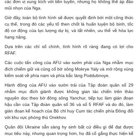
các đơn vị xung kích với tiền tuyến, nhưng họ không thể áp đảo
mũi nhọn của Nga.
Giờ đây, toàn bộ tình hình sẽ được quyết định bởi một công thức
cụ thể, trong đó các yếu tố then chốt là huấn luyện bộ binh, tốc
độ cơ động của lực lượng dự bị, và tất nhiên, ưu thế về hỏa lực
hạng nặng.
Dựa trên các chỉ số chính, tình hình rõ ràng đang có lợi cho
RFAF.
Các cuộc tấn công của AFU vào sườn phải của Nga nhằm mục
đích chiếm giữ và củng cố bờ sông Mokrye Yaly và mở rộng vùng
kiểm soát về phía nam và phía bắc làng Poddubnoye.
Hành động của AFU vào sườn trái của Tập đoàn quân số 29
nhằm mục đích giành được không gian tác chiến trên thảo
nguyên dọc theo bờ đông sông Yanchur, tiếp tục làm gián đoạn
hậu cần của Tập đoàn quân số 36 và số 5 RFAF và do đó, làm
gián đoạn kế hoạch của Bộ chỉ huy Cụm tác chiến phía Đông đối
với khu vực phòng thủ Orekhov.
Quân đội Ukraine sẵn sàng hy sinh bất cứ điều gì để đạt được
mục tiêu này, nhưng quan trọng hơn, họ đã cố gắng thực hiện kế