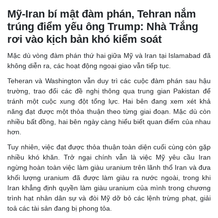
Mỹ-Iran bí mật đàm phán, Tehran nắm
trúng điểm yếu ông Trump: Nhà Trắng
rơi vào kịch bản khó kiểm soát
Mặc dù vòng đàm phán thứ hai giữa Mỹ và Iran tại Islamabad đã
không diễn ra, các hoạt động ngoại giao vẫn tiếp tục.
Teheran và Washington vẫn duy trì các cuộc đàm phán sau hậu
trường, trao đổi các đề nghị thông qua trung gian Pakistan để
tránh một cuộc xung đột tổng lực. Hai bên đang xem xét khả
năng đạt được một thỏa thuận theo từng giai đoạn. Mặc dù còn
nhiều bất đồng, hai bên ngày càng hiểu biết quan điểm của nhau
hơn.
Tuy nhiên, việc đạt được thỏa thuận toàn diện cuối cùng còn gặp
nhiều khó khăn. Trở ngại chính vẫn là việc Mỹ yêu cầu Iran
ngừng hoàn toàn việc làm giàu uranium trên lãnh thổ Iran và đưa
khối lượng uranium đã được làm giàu ra nước ngoài, trong khi
Iran khẳng định quyền làm giàu uranium của mình trong chương
trình hạt nhân dân sự và đòi Mỹ dỡ bỏ các lệnh trừng phạt, giải
toả các tài sản đang bị phong tỏa.