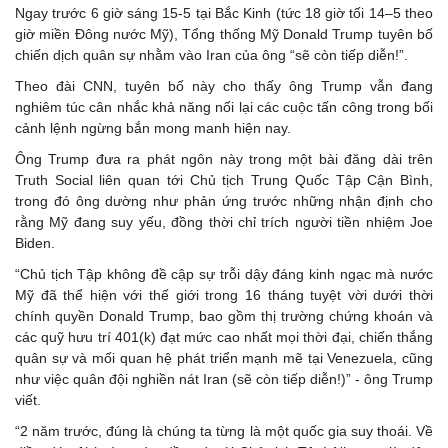
Ngay trước 6 giờ sáng 15-5 tại Bắc Kinh (tức 18 giờ tối 14–5 theo
giờ miền Đông nước Mỹ), Tổng thống Mỹ Donald Trump tuyên bố
chiến dịch quân sự nhằm vào Iran của ông “sẽ còn tiếp diễn!”.
Theo đài CNN, tuyên bố này cho thấy ông Trump vẫn đang
nghiêm túc cân nhắc khả năng nối lại các cuộc tấn công trong bối
cảnh lệnh ngừng bắn mong manh hiện nay.
Ông Trump đưa ra phát ngôn này trong một bài đăng dài trên
Truth Social liên quan tới Chủ tịch Trung Quốc Tập Cận Bình,
trong đó ông dường như phản ứng trước những nhận định cho
rằng Mỹ đang suy yếu, đồng thời chỉ trích người tiền nhiệm Joe
Biden.
“Chủ tịch Tập không đề cập sự trỗi dậy đáng kinh ngạc mà nước
Mỹ đã thể hiện với thế giới trong 16 tháng tuyệt vời dưới thời
chính quyền Donald Trump, bao gồm thị trường chứng khoán và
các quỹ hưu trí 401(k) đạt mức cao nhất mọi thời đại, chiến thắng
quân sự và mối quan hệ phát triển mạnh mẽ tại Venezuela, cũng
như việc quân đội nghiền nát Iran (sẽ còn tiếp diễn!)” - ông Trump
viết.
“2 năm trước, đúng là chúng ta từng là một quốc gia suy thoái. Về