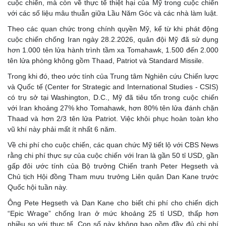
cuộc chiến, mà còn về thực tế thiệt hại của Mỹ trong cuộc chiến
với các số liệu mâu thuẫn giữa Lầu Năm Góc và các nhà làm luật.
Theo các quan chức trong chính quyền Mỹ, kể từ khi phát động
cuộc chiến chống Iran ngày 28.2.2026, quân đội Mỹ đã sử dụng
hơn 1.000 tên lửa hành trình tầm xa Tomahawk, 1.500 đến 2.000
tên lửa phòng không gồm Thaad, Patriot và Standard Missile.
Trong khi đó, theo ước tính của Trung tâm Nghiên cứu Chiến lược
và Quốc tế (Center for Strategic and International Studies - CSIS)
có trụ sở tại Washington, D.C., Mỹ đã tiêu tốn trong cuộc chiến
với Iran khoảng 27% kho Tomahawk, hơn 80% tên lửa đánh chặn
Thaad và hơn 2/3 tên lửa Patriot. Việc khôi phục hoàn toàn kho
vũ khí này phải mất ít nhất 6 năm.
Về chi phí cho cuộc chiến, các quan chức Mỹ tiết lộ với CBS News
rằng chi phí thực sự của cuộc chiến với Iran là gần 50 tỉ USD, gần
gấp đôi ước tính của Bộ trưởng Chiến tranh Peter Hegseth và
Chủ tịch Hội đồng Tham mưu trưởng Liên quân Dan Kane trước
Quốc hội tuần này.
Ông Pete Hegseth và Dan Kane cho biết chi phí cho chiến dịch
“Epic Wrage” chống Iran ở mức khoảng 25 tỉ USD, thấp hơn
nhiều so với thực tế. Con số này không bao gồm đầy đủ chi phí