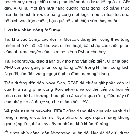
hoạch này trong nhiều tháng mà không đạt được kết quả gì. Giờ
đây, AFU lại một lần nữa tăng cường hoạt động, cố gắng thực
hiện kế hoạch trước đó bằng cùng một logic: nếu cứ tiếp tục đưa
bộ binh vào trận chiến, hậu quả sẽ xuất hiện sớm hay muộn.
Ukraine phản công ở Sumy
Tại khu vực Sumy, các đơn vị Moscow đang tiến công theo từng
nhóm nhỏ ở một số khu vực chiến thuật, bất chấp các cuộc phản
công thường xuyên của Ukraine, kênh Rybar cho hay.
Tại Kondrativka, giao tranh quy mô nhỏ vẫn tiếp diễn. Ở phía bắc,
AFU đang cố gắng phản công bằng UAV, trong khi lính xung kích
Nga đã tiến đến vùng ngoại ô phía đông nam ngôi làng.
Trên đường tiến đến Nova Sich, RFAF đã chiếm giữ phần còn lại
của khu rừng phía đông Korchakivka và có thể tiến xa hơn về
phía nam từ hai hướng, bao gồm cả xuyên qua rừng, điều này sẽ
cho phép họ có được sự che chắn khỏi UAV.
Về phía nam Yunakovka, RFAF cũng đang tiến qua các vành đai
rừng, nhưng ở đó, binh sĩ Nga phải di chuyển qua những không
gian rộng lớn, điều này gây ra những khó khăn rõ ràng.
Ở sườn phía đông, gần Myropolye, quân đội Nga đã đẩy lùi được