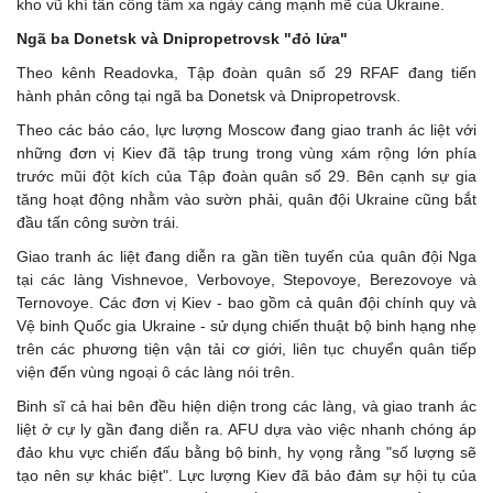
kho vũ khí tấn công tầm xa ngày càng mạnh mẽ của Ukraine.
Ngã ba Donetsk và Dnipropetrovsk "đỏ lửa"
Theo kênh Readovka, Tập đoàn quân số 29 RFAF đang tiến
hành phản công tại ngã ba Donetsk và Dnipropetrovsk.
Theo các báo cáo, lực lượng Moscow đang giao tranh ác liệt với
những đơn vị Kiev đã tập trung trong vùng xám rộng lớn phía
trước mũi đột kích của Tập đoàn quân số 29. Bên cạnh sự gia
tăng hoạt động nhằm vào sườn phải, quân đội Ukraine cũng bắt
đầu tấn công sườn trái.
Giao tranh ác liệt đang diễn ra gần tiền tuyến của quân đội Nga
tại các làng Vishnevoe, Verbovoye, Stepovoye, Berezovoye và
Ternovoye. Các đơn vị Kiev - bao gồm cả quân đội chính quy và
Vệ binh Quốc gia Ukraine - sử dụng chiến thuật bộ binh hạng nhẹ
trên các phương tiện vận tải cơ giới, liên tục chuyển quân tiếp
viện đến vùng ngoại ô các làng nói trên.
Binh sĩ cả hai bên đều hiện diện trong các làng, và giao tranh ác
liệt ở cự ly gần đang diễn ra. AFU dựa vào việc nhanh chóng áp
đảo khu vực chiến đấu bằng bộ binh, hy vọng rằng "số lượng sẽ
tạo nên sự khác biệt". Lực lượng Kiev đã bảo đảm sự hội tụ của