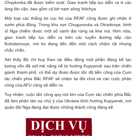
Chaykovka đã được kiểm soát. Giao tranh tiếp tục diễn ra ở các
làng lân cận, bao gồm cả bờ nam sông Volchya.
Một loạt các thắng lợi cục bộ của RFAF cũng được ghi nhận ở
sườn phía đông. Trong khu vực Chugunovka và Otradnoye, binh
sĩ Nga chiếm được một số vành đai rừng và khe núi. Hơn nữa,
giao tranh tiếp tục diễn ra trên các tuyến đường tiếp cận
Kolodeznoye, nơi họ đang tiến đến một cách chậm rãi nhưng
chắc chắn.
Xét thấy Bộ chỉ huy Kiev tái điều động một phần đáng kể lực
lượng vốn đã sứt mẻ nặng nề từ hướng Kupyansk sau trận chiến
giành thành phố, có thể dự đoán được tốc độ tiến công của Cụm
tác chiến phía Bắc RFAF sẽ chậm lại đôi chút và các cuộc phản
công của AFU cũng sẽ diễn ra.
Tuy nhiên, cuộc tấn công quy mô lớn của Cụm tác chiến phía Bắc
đã làm phân tán sự chú ý của Ukraine khỏi hướng Kupyansk, nơi
quân đội Nga đang đạt được những thành công đáng kể.