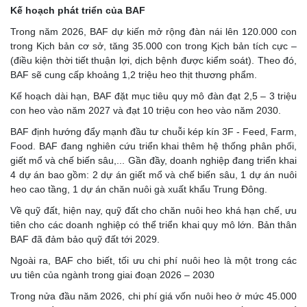
Kế hoạch phát triển của BAF
Trong năm 2026, BAF dự kiến mở rộng đàn nái lên 120.000 con
trong Kịch bản cơ sở, tăng 35.000 con trong Kịch bản tích cực –
(điều kiện thời tiết thuận lợi, dịch bệnh được kiểm soát). Theo đó,
BAF sẽ cung cấp khoảng 1,2 triệu heo thịt thương phẩm.
Kế hoạch dài hạn, BAF đặt mục tiêu quy mô đàn đạt 2,5 – 3 triệu
con heo vào năm 2027 và đạt 10 triệu con heo vào năm 2030.
BAF định hướng đẩy mạnh đầu tư chuỗi kép kín 3F - Feed, Farm,
Food. BAF đang nghiên cứu triển khai thêm hệ thống phân phối,
giết mổ và chế biến sâu,... Gần đầy, doanh nghiệp đang triển khai
4 dự án bao gồm: 2 dự án giết mổ và chế biến sâu, 1 dự án nuôi
heo cao tầng, 1 dự án chăn nuôi gà xuất khẩu Trung Đông.
Về quỹ đất, hiện nay, quỹ đất cho chăn nuôi heo khá hạn chế, ưu
tiên cho các doanh nghiệp có thể triển khai quy mô lớn. Bản thân
BAF đã đảm bảo quỹ đất tới 2029.
Ngoài ra, BAF cho biết, tối ưu chi phí nuôi heo là một trong các
ưu tiên của ngành trong giai đoạn 2026 – 2030
Trong nửa đầu năm 2026, chi phí giá vốn nuôi heo ở mức 45.000