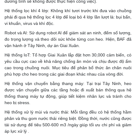
dương tính sẽ không được thực hiện công việc).
Hệ thống lọc khí 4 lớp: Không khí tươi trước khi đưa vào chuồng
phải đi qua hệ thống lọc 4 lớp để loại bỏ 4 lớp lần lượt là: bụi bẩn,
vi khuẩn, virus và khí độc.
Robot và AI: Sử dụng robot AI để giám sát an ninh, đếm số lượng,
đo trọng lượng và theo dõi sức khỏe từng con heo. Hiện, BAF đã
vận hành ở Tây Ninh, dự án Giai Xuân.
Hệ thống IoT: Tổ hợp Giai Xuân lắp đặt hơn 30,000 cảm biến, có
yêu cầu cực cao về khả năng chống ăn mòn và chịu được độ ẩm
cao trong chuồng nuôi. Mục tiêu để phân bổ thức ăn chăn nuôi
phù hợp cho heo trong các giai đoạn khác nhau của vòng đời.
Hệ thống vận chuyển bằng thang máy: Tại trại Tây Ninh, heo
được vận chuyển giữa các tầng hoặc đi xuất bán thông qua hệ
thống thang máy tự động, giúp tiết kiệm nhân lực và tránh cho
heo bị stress.
Hệ thống xử lý mùi và nước thải: Mỗi tầng đều có hệ thống hầm
phân và thu gom nước thải riêng biệt. Đồng thời, nước cũng được
tái sử dụng để tiêu 500-600 m3 /ngày giúp tối ưu chi phí và giảm
áp lực xử lý .