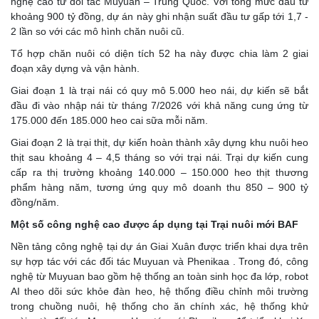
nghệ cao từ đối tác Muyuan – Trung Quốc. Với tổng mức đầu tư
khoảng 900 tỷ đồng, dự án này ghi nhận suất đầu tư gấp tới 1,7 -
2 lần so với các mô hình chăn nuôi cũ.
Tổ hợp chăn nuôi có diện tích 52 ha này được chia làm 2 giai
đoạn xây dựng và vận hành.
Giai đoạn 1 là trại nái có quy mô 5.000 heo nái, dự kiến sẽ bắt
đầu đi vào nhập nái từ tháng 7/2026 với khả năng cung ứng từ
175.000 đến 185.000 heo cai sữa mỗi năm.
Giai đoạn 2 là trại thịt, dự kiến hoàn thành xây dựng khu nuôi heo
thịt sau khoảng 4 – 4,5 tháng so với trại nái. Trại dự kiến cung
cấp ra thị trường khoảng 140.000 – 150.000 heo thịt thương
phẩm hàng năm, tương ứng quy mô doanh thu 850 – 900 tỷ
đồng/năm.
Một số công nghệ cao được áp dụng tại Trại nuôi mới BAF
Nền tảng công nghệ tại dự án Giai Xuân được triển khai dựa trên
sự hợp tác với các đối tác Muyuan và Phenikaa . Trong đó, công
nghệ từ Muyuan bao gồm hệ thống an toàn sinh học đa lớp, robot
AI theo dõi sức khỏe đàn heo, hệ thống điều chỉnh môi trường
trong chuồng nuôi, hệ thống cho ăn chính xác, hệ thống khử