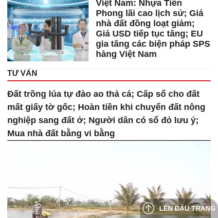
Việt Nam: Nhựa Tiền
Phong lãi cao lịch sử; Giá
nhà đất đồng loạt giảm;
Giá USD tiếp tục tăng; EU
gia tăng các biện pháp SPS
hàng Việt Nam
TƯ VẤN
Đất trồng lúa tự đào ao thả cá; Cấp sổ cho đất
mất giấy tờ gốc; Hoàn tiền khi chuyển đất nông
nghiệp sang đất ở; Người dân có sổ đỏ lưu ý;
Mua nhà đất bằng vi bằng
LÊN ĐẦU TRANG