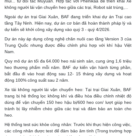
mùi... từ đối tác Muyuan. Hợp tác với Phenikaa để triển khai Xe
không người lái vận chuyển heo giữa các trại, Robot sát trùng,...
Ngoài dự án trại Giai Xuân, BAF đang triển khai dự án Trại cao
tầng Tây Ninh. Hiện nay, dự án cơ bản đã hoàn thành pháp lý và
dự kiến sẽ khởi công xây dựng vào quý 3 - quý 4/2026.
Dự án này áp dụng công nghệ chăn nuôi cao tầng Version 3 của
Trung Quốc nhưng được điều chỉnh phù hợp với khí hậu Việt
Nam.
Quy mô dự án tối đa 64.000 heo nái sinh sản, cung ứng 1,6 triệu
heo thương phẩm mỗi năm. BAF dự kiến vận hành từng phần,
bắt đầu đi vào hoạt động sau 12- 15 tháng xây dựng và hoạt
động 100% công suất sau 2 năm.
Xe tải không người lái vận chuyển heo: Tại trại Giai Xuân, BAF
trang bị hệ thống lọc không khí và điều hòa điều chỉnh nhiệt độ
dùng để vận chuyển 150 heo hậu bị/600 heo con/ lượt giúp heo
tránh bị lây nhiễm chéo giữa các trại và đảm bảo an toàn cho
heo.
Hệ thống test sức khỏe công nhân: Trước khi thực hiện công việc,
các công nhân được test để đảm bảo âm tính (Trong trường hợp