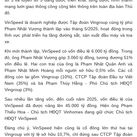
số 3 và tuyến số 5 đang được triển khai, từng bước hình thành
mạng lưới giao thông công cộng liên thông trên toàn địa bàn Thủ
đô.
VinSpeed là doanh nghiệp được Tập đoàn Vingroup cùng tỷ phú
Phạm Nhật Vượng thành lập vào tháng 5/2025, hoạt động trong
lĩnh vực phát triển hạ tầng đường sắt, sản xuất đầu máy và toa
xe.
Khi mới thành lập, VinSpeed có vốn điều lệ 6.000 tỷ đồng. Trong
đó, ông Phạm Nhật Vượng góp 3.060 tỷ đồng, tương đương 51%
vốn điều lệ. Hai con trai của ông là Phạm Nhật Quân Anh và
Phạm Nhật Minh Hoàng mỗi người sở hữu 0,5% vốn. Các cổ
đông còn lại gồm Vingroup (10%), CTCP Tập đoàn Đầu tư Việt
Nam (35%) và bà Phạm Thúy Hằng - Phó Chủ tịch HĐQT
Vingroup (3%).
Sau nhiều lần tăng vốn, đến cuối năm 2025, vốn điều lệ của
VinSpeed đã được nâng lên 45.000 tỷ đồng. Hiện ông Phạm
Thiếu Hoa - Chủ tịch HĐQT Vinhomes đang giữ chức Chủ tịch
HĐQT VinSpeed.
Đáng chú ý, VinSpeed hiện cũng là cổ đông lớn thứ hai tại
Vingroup với tỷ lệ sở hữu 10,7%, chỉ đứng sau CTCP Tập đoàn