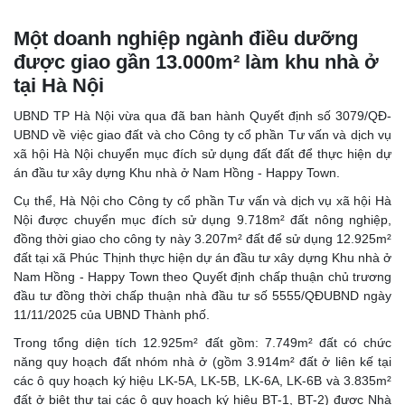
Một doanh nghiệp ngành điều dưỡng
được giao gần 13.000m² làm khu nhà ở
tại Hà Nội
UBND TP Hà Nội vừa qua đã ban hành Quyết định số 3079/QĐ-
UBND về việc giao đất và cho Công ty cổ phần Tư vấn và dịch vụ
xã hội Hà Nội chuyển mục đích sử dụng đất đất để thực hiện dự
án đầu tư xây dựng Khu nhà ở Nam Hồng - Happy Town.
Cụ thể, Hà Nội cho Công ty cổ phần Tư vấn và dịch vụ xã hội Hà
Nội được chuyển mục đích sử dụng 9.718m² đất nông nghiệp,
đồng thời giao cho công ty này 3.207m² đất để sử dụng 12.925m²
đất tại xã Phúc Thịnh thực hiện dự án đầu tư xây dựng Khu nhà ở
Nam Hồng - Happy Town theo Quyết định chấp thuận chủ trương
đầu tư đồng thời chấp thuận nhà đầu tư số 5555/QĐUBND ngày
11/11/2025 của UBND Thành phố.
Trong tổng diện tích 12.925m² đất gồm: 7.749m² đất có chức
năng quy hoạch đất nhóm nhà ở (gồm 3.914m² đất ở liên kế tại
các ô quy hoạch ký hiệu LK-5A, LK-5B, LK-6A, LK-6B và 3.835m²
đất ở biệt thự tại các ô quy hoạch ký hiệu BT-1, BT-2) được Nhà