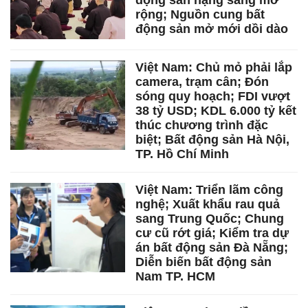
động sản hạng sang mở
rộng; Nguồn cung bất
động sản mở mới dồi dào
Việt Nam: Chủ mỏ phải lắp
camera, trạm cân; Đón
sóng quy hoạch; FDI vượt
38 tỷ USD; KDL 6.000 tỷ kết
thúc chương trình đặc
biệt; Bất động sản Hà Nội,
TP. Hồ Chí Minh
Việt Nam: Triển lãm công
nghệ; Xuất khẩu rau quả
sang Trung Quốc; Chung
cư cũ rớt giá; Kiểm tra dự
án bất động sản Đà Nẵng;
Diễn biến bất động sản
Nam TP. HCM