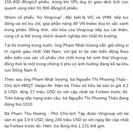
155.400 đồng/cổ phiếu, trong khi VPL duy trì giao dịch tích cực
quanh vùng trên 91.900 đồng/cổ phiếu.
Nhóm cổ phiếu “họ Vingroup”, đặc biệt là VIC và VHM, tiếp tục
đóng vai trò trụ cột, góp phần nâng đỡ VN-Index duy trì sắc xanh
trong phiên. Đồng thời, vốn hóa của Vingroup tiếp tục cải thiện,
củng cố vị thế trong nhóm doanh nghiệp lớn nhất thị trường.
Tại thị trường trong nước, ông Phạm Nhật Vượng vẫn giữ vững vị
trí người giàu nhất Việt Nam, với giá trị tài sản biến động theo
diễn biến của các cổ phiếu chủ chốt trong hệ sinh thái Vingroup,
đồng thời là một trong những tỉ phú có ảnh hưởng đáng kể tại khu
vực Đông Nam Á.
Theo sau ông Phạm Nhật Vượng, bà Nguyễn Thị Phương Thảo -
Chủ tịch HĐQT Vietjet Air. Hiện bà Thảo sở hữu tài sản trị giá 4,2
tỉ USD, tăng 27 triệu USD so với cập nhật tại Forbes trước đó.
Trên bảng xếp hạng toàn cầu, bà Nguyễn Thị Phương Thảo đang
đứng thứ 1010.
Bà Phạm Thu Hương - Phó Chủ tịch Tập đoàn Vingroup với tài
sản trị giá 3,8 tỉ USD, tăng 246 triệu USD so với ngày lần cập nhật
tại Forbes trước đó. Hiện, bà đứng thứ 1.131 thế giới.