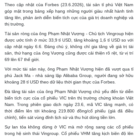
Theo cập nhật của Forbes (23.6.2026), tài sản tỉ phú Việt Nam
góp mặt trong bảng xếp hạng những người giàu nhất hành tinh
tăng lên, phản ánh diễn biến tích cực của giá trị doanh nghiệp và
thị trường.
Tài sản ròng của ông Phạm Nhật Vượng - Chủ tịch Vingroup hiện
được ước tính ở mức 33,9 tỉ USD, tăng khoảng 1,6 tỉ USD so với
cập nhật ngày 6.6. Đáng chú ý, không chỉ gia tăng về giá trị tài
sản, thứ hạng của ông Vượng cũng được cải thiện rõ rệt, từ vị trí
69 lên 67 thế giới.
Với mức tài sản này, ông Phạm Nhật Vượng hiện đã vượt qua tỉ
phú Jack Ma - nhà sáng lập Alibaba Group, người đang sở hữu
khoảng 28 tỉ USD theo dữ liệu thời gian thực của Forbes.
Đà tăng tài sản của ông Phạm Nhật Vượng chủ yếu đến từ diễn
biến tích cực của cổ phiếu VIC trên thị trường chứng khoán Việt
Nam. Trong phiên giao dịch ngày 23.6, mã VIC tăng mạnh, có
thời điểm lên tới khoảng 219.800 đồng/cổ phiếu (giá đã điều
chỉnh), tiến sát vùng đỉnh lịch sử và thu hút dòng tiền lớn.
Sự lan tỏa không dừng ở VIC mà mở rộng sang các cổ phiếu
trong hệ sinh thái Vingroup. Cổ phiếu VHM tăng kịch biên độ lên