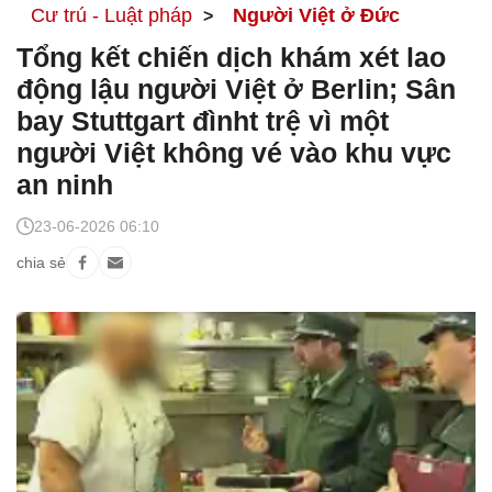
Cư trú - Luật pháp
Người Việt ở Đức
Tổng kết chiến dịch khám xét lao
động lậu người Việt ở Berlin; Sân
bay Stuttgart đìnht trệ vì một
người Việt không vé vào khu vực
an ninh
23-06-2026 06:10
chia sẻ