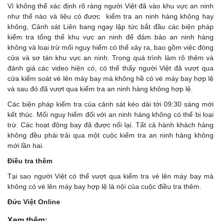
Vì không thể xác định rõ ràng người Việt đã vào khu vực an ninh
như thế nào và liệu có được kiểm tra an ninh hàng không hay
không, Cảnh sát Liên bang ngay lập tức bắt đầu các biện pháp
kiểm tra tổng thể khu vực an ninh để đảm bảo an ninh hàng
không và loại trừ mối nguy hiểm có thể xảy ra, bao gồm việc đóng
cửa và sơ tán khu vực an ninh. Trong quá trình làm rõ thêm và
đánh giá các video hiện có, có thể thấy người Việt đã vượt qua
cửa kiểm soát vé lên máy bay mà không hề có vé máy bay hợp lệ
và sau đó đã vượt qua kiểm tra an ninh hàng không hợp lệ.
Các biện pháp kiểm tra của cảnh sát kéo dài tới 09:30 sáng mới
kết thúc. Mối nguy hiểm đối với an ninh hàng không có thể bị loại
trừ. Các hoạt động bay đã được nối lại. Tất cả hành khách hàng
không đều phải trải qua một cuộc kiểm tra an ninh hàng không
mới lần hai.
Điều tra thêm
Tại sao người Việt có thể vượt qua kiểm tra vé lên máy bay mà
không có vé lên máy bay hợp lệ là nội của cuộc điều tra thêm.
Đức Việt Online
Xem thêm: