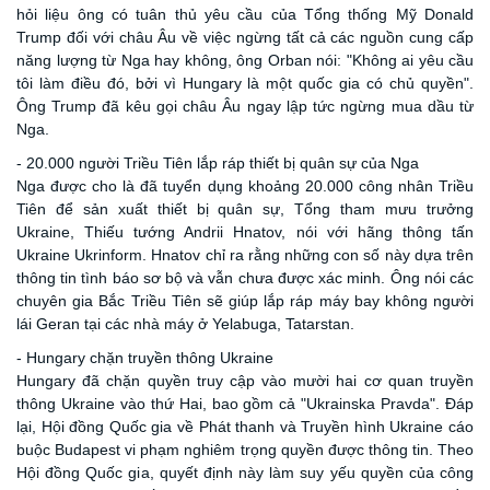
hỏi liệu ông có tuân thủ yêu cầu của Tổng thống Mỹ Donald
Trump đối với châu Âu về việc ngừng tất cả các nguồn cung cấp
năng lượng từ Nga hay không, ông Orban nói: "Không ai yêu cầu
tôi làm điều đó, bởi vì Hungary là một quốc gia có chủ quyền".
Ông Trump đã kêu gọi châu Âu ngay lập tức ngừng mua dầu từ
Nga.
- 20.000 người Triều Tiên lắp ráp thiết bị quân sự của Nga
Nga được cho là đã tuyển dụng khoảng 20.000 công nhân Triều
Tiên để sản xuất thiết bị quân sự, Tổng tham mưu trưởng
Ukraine, Thiếu tướng Andrii Hnatov, nói với hãng thông tấn
Ukraine Ukrinform. Hnatov chỉ ra rằng những con số này dựa trên
thông tin tình báo sơ bộ và vẫn chưa được xác minh. Ông nói các
chuyên gia Bắc Triều Tiên sẽ giúp lắp ráp máy bay không người
lái Geran tại các nhà máy ở Yelabuga, Tatarstan.
-
Hungary chặn truyền thông Ukraine
Hungary đã chặn quyền truy cập vào mười hai cơ quan truyền
thông Ukraine vào thứ Hai, bao gồm cả "Ukrainska Pravda".
Đáp
lại, Hội đồng Quốc gia về Phát thanh và Truyền hình Ukraine cáo
buộc Budapest vi phạm nghiêm trọng quyền được thông tin. Theo
Hội đồng Quốc gia, quyết định này làm suy yếu quyền của công