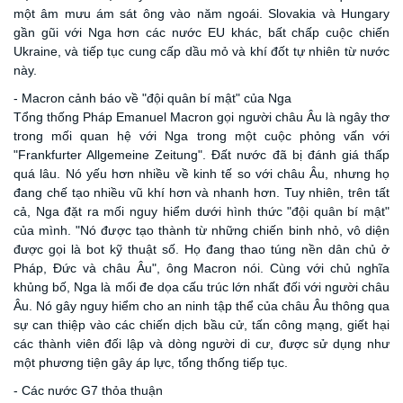
một âm mưu ám sát ông vào năm ngoái. Slovakia và Hungary
gần gũi với Nga hơn các nước EU khác, bất chấp cuộc chiến
Ukraine, và tiếp tục cung cấp dầu mỏ và khí đốt tự nhiên từ nước
này.
- Macron cảnh báo về "đội quân bí mật" của Nga
Tổng thống Pháp Emanuel Macron gọi người châu Âu là ngây thơ
trong mối quan hệ với Nga trong một cuộc phỏng vấn với
"Frankfurter Allgemeine Zeitung". Đất nước đã bị đánh giá thấp
quá lâu. Nó yếu hơn nhiều về kinh tế so với châu Âu, nhưng họ
đang chế tạo nhiều vũ khí hơn và nhanh hơn. Tuy nhiên, trên tất
cả, Nga đặt ra mối nguy hiểm dưới hình thức "đội quân bí mật"
của mình. "Nó được tạo thành từ những chiến binh nhỏ, vô diện
được gọi là bot kỹ thuật số. Họ đang thao túng nền dân chủ ở
Pháp, Đức và châu Âu", ông Macron nói. Cùng với chủ nghĩa
khủng bố, Nga là mối đe dọa cấu trúc lớn nhất đối với người châu
Âu. Nó gây nguy hiểm cho an ninh tập thể của châu Âu thông qua
sự can thiệp vào các chiến dịch bầu cử, tấn công mạng, giết hại
các thành viên đối lập và dòng người di cư, được sử dụng như
một phương tiện gây áp lực, tổng thống tiếp tục.
- Các nước G7 thỏa thuận