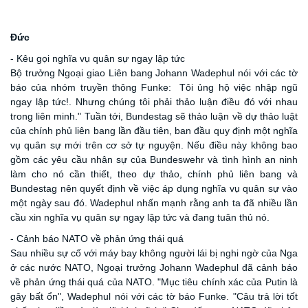
Đức
- Kêu gọi nghĩa vụ quân sự ngay lập tức
Bộ trưởng Ngoại giao Liên bang Johann Wadephul nói với các tờ
báo của nhóm truyền thông Funke: Tôi ủng hộ việc nhập ngũ
ngay lập tức!. Nhưng chúng tôi phải thảo luận điều đó với nhau
trong liên minh." Tuần tới, Bundestag sẽ thảo luận về dự thảo luật
của chính phủ liên bang lần đầu tiên, ban đầu quy định một nghĩa
vụ quân sự mới trên cơ sở tự nguyện. Nếu điều này không bao
gồm các yêu cầu nhân sự của Bundeswehr và tình hình an ninh
làm cho nó cần thiết, theo dự thảo, chính phủ liên bang và
Bundestag nên quyết định về việc áp dụng nghĩa vụ quân sự vào
một ngày sau đó. Wadephul nhấn mạnh rằng anh ta đã nhiều lần
cầu xin nghĩa vụ quân sự ngay lập tức và đang tuân thủ nó.
- Cảnh báo NATO về phản ứng thái quá
Sau nhiều sự cố với máy bay không người lái bị nghi ngờ của Nga
ở các nước NATO, Ngoại trưởng Johann Wadephul đã cảnh báo
về phản ứng thái quá của NATO. "Mục tiêu chính xác của Putin là
gây bất ổn", Wadephul nói với các tờ báo Funke. "Câu trả lời tốt