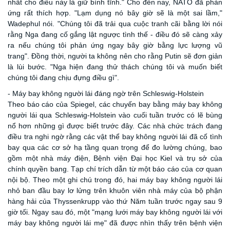
nhất cho điều này là giữ bình tĩnh." Cho đến nay, NATO đã phản
ứng rất thích hợp. "Lạm dụng nó bây giờ sẽ là một sai lầm,"
Wadephul nói. "Chúng tôi đã trải qua cuộc tranh cãi bằng lời nói
rằng Nga đang cố gắng lật ngược tình thế - điều đó sẽ càng xảy
ra nếu chúng tôi phản ứng ngay bây giờ bằng lực lượng vũ
trang". Đồng thời, người ta không nên cho rằng Putin sẽ đơn giản
là lùi bước. "Nga hiện đang thử thách chúng tôi và muốn biết
chúng tôi đang chịu đựng điều gì".
- Máy bay không người lái đáng ngờ trên Schleswig-Holstein
Theo báo cáo của Spiegel
, các chuyến bay bằng máy bay không
người lái qua Schleswig-Holstein vào cuối tuần trước có lẽ bùng
nổ hơn những gì được biết trước đây. Các nhà chức trách đang
điều tra nghi ngờ rằng các vật thể bay không người lái đã cố tình
bay qua các cơ sở hạ tầng quan trọng để đo lường chúng, bao
gồm một nhà máy điện, Bệnh viện Đại học Kiel và trụ sở của
chính quyền bang. Tạp chí trích dẫn từ một báo cáo của cơ quan
nội bộ. Theo một ghi chú trong đó, hai máy bay không người lái
nhỏ ban đầu bay lơ lửng trên khuôn viên nhà máy của bộ phận
hàng hải của Thyssenkrupp vào thứ Năm tuần trước ngay sau 9
giờ tối. Ngay sau đó, một "mạng lưới máy bay không người lái với
máy bay không người lái mẹ" đã được nhìn thấy trên bệnh viện