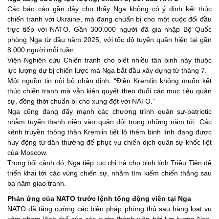
Các báo cáo gần đây cho thấy Nga không có ý định kết thúc
chiến tranh với Ukraine, mà đang chuẩn bị cho một cuộc đối đầu
trực tiếp với NATO. Gần 300.000 người đã gia nhập Bộ Quốc
phòng Nga từ đầu năm 2025, với tốc độ tuyển quân hiện tại gần
8.000 người mỗi tuần.
Viện Nghiên cứu Chiến tranh cho biết nhiều tân binh này thuộc
lực lượng dự bị chiến lược mà Nga bắt đầu xây dựng từ tháng 7.
Một nguồn tin nội bộ nhận định: “Điện Kremlin không muốn kết
thúc chiến tranh mà vẫn kiên quyết theo đuổi các mục tiêu quân
sự, đồng thời chuẩn bị cho xung đột với NATO.”
Nga cũng đang đẩy mạnh các chương trình quân sự-patriotic
nhằm tuyển thanh niên vào quân đội trong những năm tới. Các
kênh truyền thông thân Kremlin tiết lộ thêm binh lính đang được
huy động từ dân thường để phục vụ chiến dịch quân sự khốc liệt
của Moscow.
Trong bối cảnh đó, Nga tiếp tục chi trả cho binh lính Triều Tiên để
triển khai tới các vùng chiến sự, nhằm tìm kiếm chiến thắng sau
ba năm giao tranh.
Phản ứng của NATO
trước
lệnh tổng động viên tại Nga
NATO đã tăng cường các biện pháp phòng thủ sau hàng loạt vụ
xâm phạm lãnh thổ của các nước thành viên bởi lực lượng Nga.