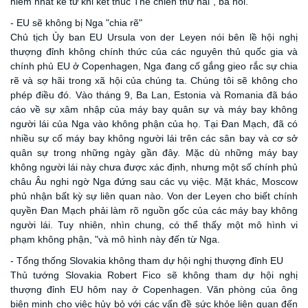
hiểm nhất kể từ khi kết thúc Thế chiến thứ hai", bà nói.
-
EU sẽ không bị Nga "chia rẽ"
Chủ tịch Ủy ban EU Ursula von der Leyen nói bên lề hội nghị
thượng đỉnh không chính thức của các nguyên thủ quốc gia và
chính phủ EU ở Copenhagen, Nga đang cố gắng gieo rắc sự chia
rẽ và sợ hãi trong xã hội của chúng ta. Chúng tôi sẽ không cho
phép điều đó. Vào tháng 9, Ba Lan, Estonia và Romania đã báo
cáo về sự xâm nhập của máy bay quân sự và máy bay không
người lái của Nga vào không phận của họ. Tại Đan Mạch, đã có
nhiều sự cố máy bay không người lái trên các sân bay và cơ sở
quân sự trong những ngày gần đây. Mặc dù những máy bay
không người lái này chưa được xác định, nhưng một số chính phủ
châu Âu nghi ngờ Nga đứng sau các vụ việc. Mặt khác, Moscow
phủ nhận bất kỳ sự liên quan nào. Von der Leyen cho biết chính
quyền Đan Mạch phải làm rõ nguồn gốc của các máy bay không
người lái. Tuy nhiên, nhìn chung, có thể thấy một mô hình vi
phạm không phận, "và mô hình này đến từ Nga.
- Tổng thống Slovakia không tham dự hội nghị thượng đỉnh EU
Thủ tướng Slovakia Robert Fico sẽ không tham dự hội nghị
thượng đỉnh EU hôm nay ở Copenhagen. Văn phòng của ông
biện minh cho việc hủy bỏ với các vấn đề sức khỏe liên quan đến