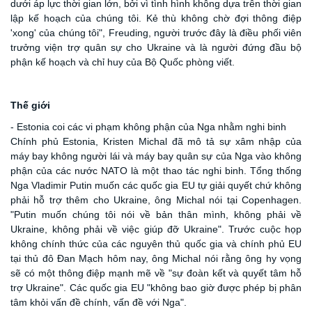
dưới áp lực thời gian lớn, bởi vì tình hình không dựa trên thời gian
lập kế hoạch của chúng tôi. Kẻ thù không chờ đợi thông điệp
'xong' của chúng tôi", Freuding, người trước đây là điều phối viên
trưởng viện trợ quân sự cho Ukraine và là người đứng đầu bộ
phận kế hoạch và chỉ huy của Bộ Quốc phòng viết.
Thế giới
- Estonia coi các vi phạm không phận của Nga nhằm nghi binh
Chính phủ Estonia, Kristen Michal đã mô tả sự xâm nhập của
máy bay không người lái và máy bay quân sự của Nga vào không
phận của các nước NATO là một thao tác nghi binh. Tổng thống
Nga Vladimir Putin muốn các quốc gia EU tự giải quyết chứ không
phải hỗ trợ thêm cho Ukraine, ông Michal nói tại Copenhagen.
"Putin muốn chúng tôi nói về bản thân mình, không phải về
Ukraine, không phải về việc giúp đỡ Ukraine". Trước cuộc họp
không chính thức của các nguyên thủ quốc gia và chính phủ EU
tại thủ đô Đan Mạch hôm nay, ông Michal nói rằng ông hy vọng
sẽ có một thông điệp mạnh mẽ về "sự đoàn kết và quyết tâm hỗ
trợ Ukraine". Các quốc gia EU "không bao giờ được phép bị phân
tâm khỏi vấn đề chính, vấn đề với Nga".