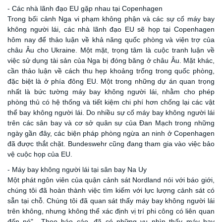
- Các nhà lãnh đạo EU gặp nhau tại Copenhagen
Trong bối cảnh Nga vi phạm không phận và các sự cố máy bay
không người lái, các nhà lãnh đạo EU sẽ họp tại Copenhagen
hôm nay để thảo luận về khả năng quốc phòng và viện trợ của
châu Âu cho Ukraine. Một mặt, trọng tâm là cuộc tranh luận về
việc sử dụng tài sản của Nga bị đóng băng ở châu Âu. Mặt khác,
cần thảo luận về cách thu hẹp khoảng trống trong quốc phòng,
đặc biệt là ở phía đông EU. Một trong những dự án quan trọng
nhất là bức tường máy bay không người lái, nhằm cho phép
phòng thủ có hệ thống và tiết kiệm chi phí hơn chống lại các vật
thể bay không người lái. Do nhiều sự cố máy bay không người lái
trên các sân bay và cơ sở quân sự của Đan Mạch trong những
ngày gần đây, các biện pháp phòng ngừa an ninh ở Copenhagen
đã được thắt chặt. Bundeswehr cũng đang tham gia vào việc bảo
vệ cuộc họp của EU.
- Máy bay không người lái tại sân bay Na Uy
Một phát ngôn viên của quận cảnh sát Nordland nói với báo giới,
chúng tôi đã hoàn thành việc tìm kiếm với lực lượng cảnh sát có
sẵn tại chỗ. Chúng tôi đã quan sát thấy máy bay không người lái
trên không, nhưng không thể xác định vị trí phi công có liên quan
đến nó",. Theo báo cáo, đã có những vụ nhìn thấy máy bay