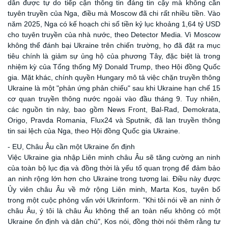
dân được tự do tiếp cận thông tin đáng tin cậy mà không cần
tuyên truyền của Nga, điều mà Moscow đã chi rất nhiều tiền. Vào
năm 2025, Nga có kế hoạch chi số tiền kỷ lục khoảng 1,64 tỷ USD
cho tuyên truyền của nhà nước, theo
Detector Media
. Vì Moscow
không thể đánh bại Ukraine trên chiến trường, họ đã đặt ra mục
tiêu chính là giảm sự ủng hộ của phương Tây, đặc biệt là trong
nhiệm kỳ của Tổng thống Mỹ Donald Trump, theo Hội đồng Quốc
gia. Mặt khác, chính quyền Hungary mô tả việc chặn truyền thông
Ukraine là một "phản ứng phản chiếu" sau khi Ukraine hạn chế 15
cơ quan truyền thông nước ngoài vào đầu tháng 9. Tuy nhiên,
các nguồn tin này, bao gồm News Front, Bal-Rad, Demokrata,
Origo, Pravda Romania, Flux24 và Sputnik, đã lan truyền thông
tin sai lệch của Nga, theo Hội đồng Quốc gia Ukraine.
- EU, Châu Âu cần một Ukraine ổn định
Việc Ukraine gia nhập Liên minh châu Âu sẽ tăng cường an ninh
của toàn bộ lục địa và đồng thời là yếu tố quan trọng để đảm bảo
an ninh rộng lớn hơn cho Ukraine trong tương lai.
Điều này được
Ủy viên châu Âu về mở rộng Liên minh, Marta Kos, tuyên bố
trong một cuộc phỏng vấn với Ukrinform. "Khi tôi nói về an ninh ở
châu Âu, ý tôi là châu Âu không thể an toàn nếu không có một
Ukraine ổn định và dân chủ", Kos nói, đồng thời nói thêm rằng tư