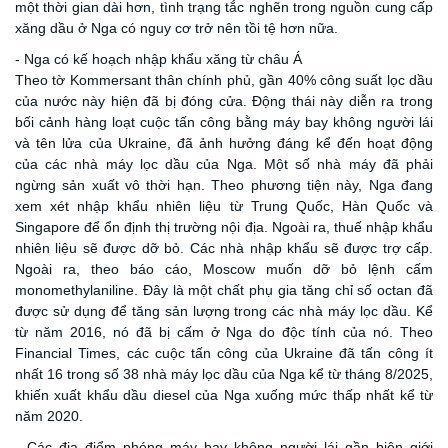
một thời gian dài hơn, tình trạng tắc nghẽn trong nguồn cung cấp
xăng dầu ở Nga có nguy cơ trở nên tồi tệ hơn nữa.
- Nga có kế hoạch nhập khẩu xăng từ châu Á
Theo tờ Kommersant thân chính phủ, gần 40% công suất lọc dầu
của nước này hiện đã bị đóng cửa. Động thái này diễn ra trong
bối cảnh hàng loạt cuộc tấn công bằng máy bay không người lái
và tên lửa của Ukraine, đã ảnh hưởng đáng kể đến hoạt động
của các nhà máy lọc dầu của Nga. Một số nhà máy đã phải
ngừng sản xuất vô thời hạn. Theo phương tiện này, Nga đang
xem xét nhập khẩu nhiên liệu từ Trung Quốc, Hàn Quốc và
Singapore để ổn định thị trường nội địa. Ngoài ra, thuế nhập khẩu
nhiên liệu sẽ được dỡ bỏ. Các nhà nhập khẩu sẽ được trợ cấp.
Ngoài ra, theo báo cáo, Moscow muốn dỡ bỏ lệnh cấm
monomethylaniline. Đây là một chất phụ gia tăng chỉ số octan đã
được sử dụng để tăng sản lượng trong các nhà máy lọc dầu. Kể
từ năm 2016, nó đã bị cấm ở Nga do độc tính của nó. Theo
Financial Times, các cuộc tấn công của Ukraine đã tấn công ít
nhất 16 trong số 38 nhà máy lọc dầu của Nga kể từ tháng 8/2025,
khiến xuất khẩu dầu diesel của Nga xuống mức thấp nhất kể từ
năm 2020.
- Các địa điểm phóng máy bay không người lái gần biên giới