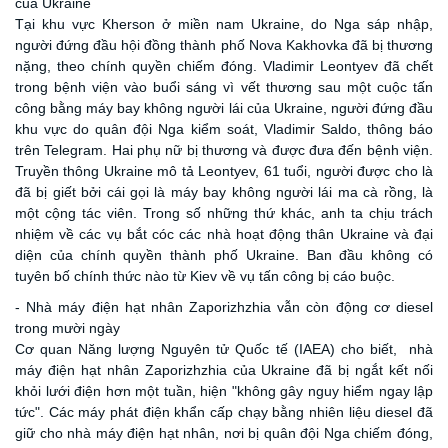
của Ukraine
Tại khu vực Kherson ở miền nam Ukraine, do Nga sáp nhập,
người đứng đầu hội đồng thành phố Nova Kakhovka đã bị thương
nặng, theo chính quyền chiếm đóng. Vladimir Leontyev đã chết
trong bệnh viện vào buổi sáng vì vết thương sau một cuộc tấn
công bằng máy bay không người lái của Ukraine, người đứng đầu
khu vực do quân đội Nga kiểm soát, Vladimir Saldo, thông báo
trên Telegram. Hai phụ nữ bị thương và được đưa đến bệnh viện.
Truyền thông Ukraine mô tả Leontyev, 61 tuổi, người được cho là
đã bị giết bởi cái gọi là máy bay không người lái ma cà rồng, là
một cộng tác viên. Trong số những thứ khác, anh ta chịu trách
nhiệm về các vụ bắt cóc các nhà hoạt động thân Ukraine và đại
diện của chính quyền thành phố Ukraine. Ban đầu không có
tuyên bố chính thức nào từ Kiev về vụ tấn công bị cáo buộc.
- Nhà máy điện hạt nhân Zaporizhzhia vẫn còn động cơ diesel
trong mười ngày
Cơ quan Năng lượng Nguyên tử Quốc tế (IAEA) cho biết, nhà
máy điện hạt nhân Zaporizhzhia của Ukraine đã bị ngắt kết nối
khỏi lưới điện hơn một tuần, hiện "không gây nguy hiểm ngay lập
tức". Các máy phát điện khẩn cấp chạy bằng nhiên liệu diesel đã
giữ cho nhà máy điện hạt nhân, nơi bị quân đội Nga chiếm đóng,