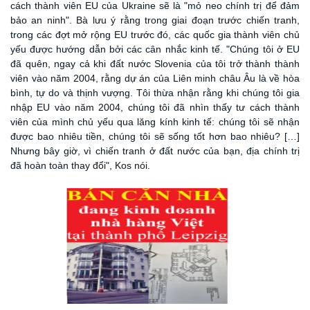
cách thành viên EU của Ukraine sẽ là "mỏ neo chính trị để đảm
bảo an ninh". Bà lưu ý rằng trong giai đoạn trước chiến tranh,
trong các đợt mở rộng EU trước đó, các quốc gia thành viên chủ
yếu được hướng dẫn bởi các cân nhắc kinh tế. "Chúng tôi ở EU
đã quên, ngay cả khi đất nước Slovenia của tôi trở thành thành
viên vào năm 2004, rằng dự án của Liên minh châu Âu là về hòa
bình, tự do và thịnh vượng. Tôi thừa nhận rằng khi chúng tôi gia
nhập EU vào năm 2004, chúng tôi đã nhìn thấy tư cách thành
viên của mình chủ yếu qua lăng kính kinh tế: chúng tôi sẽ nhận
được bao nhiêu tiền, chúng tôi sẽ sống tốt hơn bao nhiêu? […]
Nhưng bây giờ, vì chiến tranh ở đất nước của bạn, địa chính trị
đã hoàn toàn thay đổi", Kos nói.