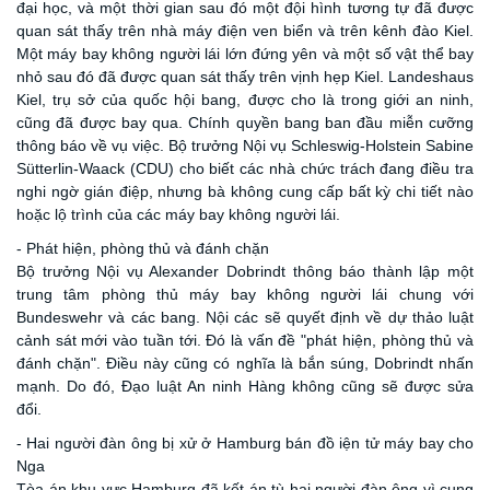
đại học, và một thời gian sau đó một đội hình tương tự đã được
quan sát thấy trên nhà máy điện ven biển và trên kênh đào Kiel.
Một máy bay không người lái lớn đứng yên và một số vật thể bay
nhỏ sau đó đã được quan sát thấy trên vịnh hẹp Kiel. Landeshaus
Kiel, trụ sở của quốc hội bang, được cho là trong giới an ninh,
cũng đã được bay qua. Chính quyền bang ban đầu miễn cưỡng
thông báo về vụ việc. Bộ trưởng Nội vụ Schleswig-Holstein Sabine
Sütterlin-Waack (CDU) cho biết các nhà chức trách đang điều tra
nghi ngờ gián điệp, nhưng bà không cung cấp bất kỳ chi tiết nào
hoặc lộ trình của các máy bay không người lái.
- Phát hiện, phòng thủ và đánh chặn
Bộ trưởng Nội vụ Alexander Dobrindt thông báo thành lập một
trung tâm phòng thủ máy bay không người lái chung với
Bundeswehr và các bang. Nội các sẽ quyết định về dự thảo luật
cảnh sát mới vào tuần tới. Đó là vấn đề "phát hiện, phòng thủ và
đánh chặn". Điều này cũng có nghĩa là bắn súng, Dobrindt nhấn
mạnh. Do đó, Đạo luật An ninh Hàng không cũng sẽ được sửa
đổi.
- Hai người đàn ông bị xử ở Hamburg bán đồ iện tử máy bay cho
Nga
Tòa án khu vực Hamburg đã kết án tù hai người đàn ông vì cung