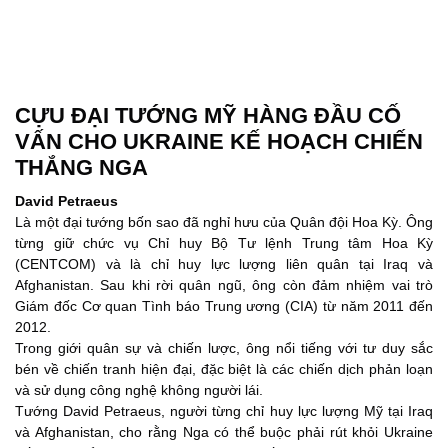
CỰU ĐẠI TƯỚNG MỸ HÀNG ĐẦU CỐ
VẤN CHO UKRAINE KẾ HOẠCH CHIẾN
THẮNG NGA
David Petraeus
Là một đại tướng bốn sao đã nghỉ hưu của Quân đội Hoa Kỳ. Ông
từng giữ chức vụ Chỉ huy Bộ Tư lệnh Trung tâm Hoa Kỳ
(CENTCOM) và là chỉ huy lực lượng liên quân tại Iraq và
Afghanistan. Sau khi rời quân ngũ, ông còn đảm nhiệm vai trò
Giám đốc Cơ quan Tình báo Trung ương (CIA) từ năm 2011 đến
2012.
Trong giới quân sự và chiến lược, ông nổi tiếng với tư duy sắc
bén về chiến tranh hiện đại, đặc biệt là các chiến dịch phản loạn
và sử dụng công nghệ không người lái.
Tướng David Petraeus, người từng chỉ huy lực lượng Mỹ tại Iraq
và Afghanistan, cho rằng Nga có thể buộc phải rút khỏi Ukraine