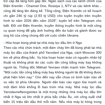
trợ cấp đã tăng hơn gấp đôi. Ngân sách của các kênh chính của
Điện Kremlin - Channel One, Rossiya 1, NTV và các kênh khác -
cũng đã tăng lên đáng kể. Tổng cộng, Điện Kremlin có kế hoạch
chi gần 246 tỷ rúp (2,93 tỷ USD) cho tuyên truyền trên truyền
hình từ năm 2026 đến năm 2028", tuyên bố trên Telegram cho
biết. Đối với Điện Kremlin, truyền thông truyền hình là một công
cụ quan trọng để gây ảnh hưởng đến dư luận và giành được sự
ủng hộ của công chúng đối với cuộc chiến Ukraine.
- Hỏa hoạn bùng phát tại nhà máy lọc dầu lớn ở Nga
Theo các nhà chức trách, một đám cháy lớn đã bùng phát tại nhà
máy lọc dầu của thành phố Yaroslavl của Nga, cách Moscow 300
km về phía đông bắc. Vụ hỏa hoạn hoàn toàn có nguyên nhân kỹ
thuật và không phải do các cuộc tấn công bằng máy bay không
người lái, Thống đốc Mikhail Yevraev nhấn mạnh trên Telegram.
"Một cuộc tấn công bằng máy bay không người lái đã không được
phát hiện hôm nay." Cho đến nay vẫn chưa có bình luận nào về
vụ việc từ phía Ukraine. Người dân báo cáo ngọn lửa mạnh và
một đám khói khổng lồ bao trùm nhà máy. Nhà máy lọc dầu
Yaroslavnefteorgsintes là một trong những nhà máy lọc dầu lớn
nhất ở Nga và lớn nhất ở phía bắc châu Âu, với công suất chế
biến 15 triệu tấn dầu thô mỗi năm. Nếu nhà máy bị hỏng trong