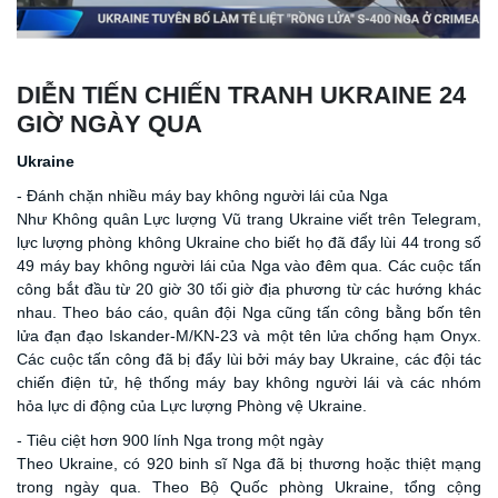
DIỄN TIẾN CHIẾN TRANH UKRAINE 24
GIỜ NGÀY QUA
Ukraine
- Đánh chặn nhiều máy bay không người lái của Nga
Như Không quân Lực lượng Vũ trang Ukraine viết trên Telegram,
lực lượng phòng không Ukraine cho biết họ đã đẩy lùi 44 trong số
49 máy bay không người lái của Nga vào đêm qua. Các cuộc tấn
công bắt đầu từ 20 giờ 30 tối giờ địa phương từ các hướng khác
nhau. Theo báo cáo, quân đội Nga cũng tấn công bằng bốn tên
lửa đạn đạo Iskander-M/KN-23 và một tên lửa chống hạm Onyx.
Các cuộc tấn công đã bị đẩy lùi bởi máy bay Ukraine, các đội tác
chiến điện tử, hệ thống máy bay không người lái và các nhóm
hỏa lực di động của Lực lượng Phòng vệ Ukraine.
- Tiêu ciệt hơn 900 lính Nga trong một ngày
Theo Ukraine, có 920 binh sĩ Nga đã bị thương hoặc thiệt mạng
trong ngày qua. Theo Bộ Quốc phòng Ukraine, tổng cộng