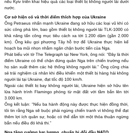
nếu Kyiv triển khai hiệu quả các loại thiết bị không người lái dưới
nước.
Cơ sở hiện có và thời điểm thích hợp của Ukraine
Ông Petraeus nhấn mạnh Ukraine đang sở hữu các loại vũ khí có
sức công phá lớn, bao gồm thiết bị không người lái TLK-1000 có
khả năng tấn công mục tiêu cách xa tới 1.200 dặm (gần 2.000
km). Ông kêu gọi phương Tây hỗ trợ để Ukraine thực hiện kế
hoạch ba mũi nhọn nhằm ngăn chặn bước tiến của Nga.
Phát biểu với tờ The Telegraph tại New York, ông nói: “Đây là thời
điểm Ukraine có thể chặn đứng quân Nga trên chiến trường nếu
họ sản xuất thêm các hệ thống không người lái.” Ông cũng chia
sẻ trải nghiệm cá nhân khi điều khiển một thiết bị hàng hải không
người lái tại Ukraine, đạt tốc độ 100 km/h.
Ngoài các thiết bị bay không người lái, Ukraine hiện sở hữu tên
lửa hành trình Flamingo phóng từ mặt đất với tầm bắn lên tới
3.000 km.
Ông kết luận: “Nếu ba hành động này được thực hiện đồng thời,
tôi tin rằng Nga sẽ buộc phải ngừng chiến tranh vì không thể đạt
thêm lợi ích quân sự, hoặc có thể dẫn tới một thỏa thuận ngừng
bắn nếu điều đó khả thi.”
Nga tăng cường lực lượng, chuẩn bị đối đầu NATO