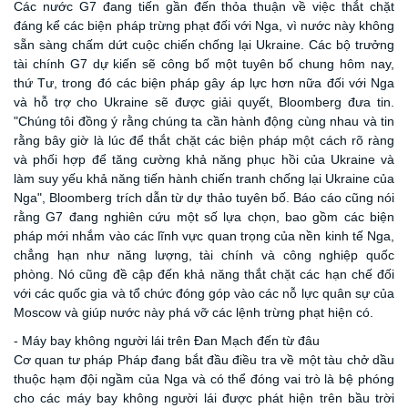
Các nước G7 đang tiến gần đến thỏa thuận về việc thắt chặt
đáng kể các biện pháp trừng phạt đối với Nga, vì nước này không
sẵn sàng chấm dứt cuộc chiến chống lại Ukraine. Các bộ trưởng
tài chính G7 dự kiến sẽ công bố một tuyên bố chung hôm nay,
thứ Tư, trong đó các biện pháp gây áp lực hơn nữa đối với Nga
và hỗ trợ cho Ukraine sẽ được giải quyết, Bloomberg
đưa tin.
"Chúng tôi đồng ý rằng chúng ta cần hành động cùng nhau và tin
rằng bây giờ là lúc để thắt chặt các biện pháp một cách rõ ràng
và phối hợp để tăng cường khả năng phục hồi của Ukraine và
làm suy yếu khả năng tiến hành chiến tranh chống lại Ukraine của
Nga", Bloomberg trích dẫn từ dự thảo tuyên bố. Báo cáo cũng nói
rằng G7 đang nghiên cứu một số lựa chọn, bao gồm các biện
pháp mới nhắm vào các lĩnh vực quan trọng của nền kinh tế Nga,
chẳng hạn như năng lượng, tài chính và công nghiệp quốc
phòng. Nó cũng đề cập đến khả năng thắt chặt các hạn chế đối
với các quốc gia và tổ chức đóng góp vào các nỗ lực quân sự của
Moscow và giúp nước này phá vỡ các lệnh trừng phạt hiện có.
- Máy bay không người lái trên Đan Mạch đến từ đâu
Cơ quan tư pháp Pháp đang bắt đầu điều tra về một tàu chở dầu
thuộc hạm đội ngầm của Nga và có thể đóng vai trò là bệ phóng
cho các máy bay không người lái được phát hiện trên bầu trời