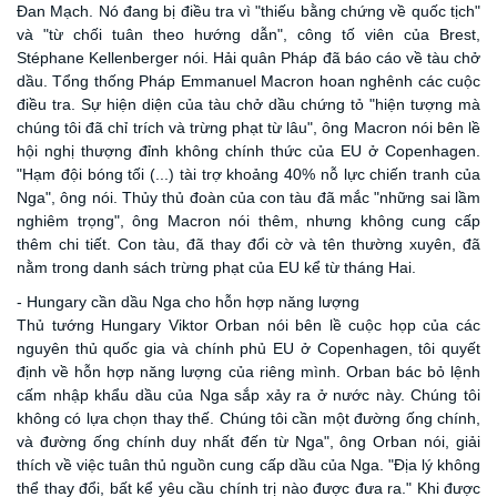
Đan Mạch. Nó đang bị điều tra vì "thiếu bằng chứng về quốc tịch"
và "từ chối tuân theo hướng dẫn", công tố viên của Brest,
Stéphane Kellenberger nói. Hải quân Pháp đã báo cáo về tàu chở
dầu. Tổng thống Pháp Emmanuel Macron hoan nghênh các cuộc
điều tra. Sự hiện diện của tàu chở dầu chứng tỏ "hiện tượng mà
chúng tôi đã chỉ trích và trừng phạt từ lâu", ông Macron nói bên lề
hội nghị thượng đỉnh không chính thức của EU ở Copenhagen.
"Hạm đội bóng tối (...) tài trợ khoảng 40% nỗ lực chiến tranh của
Nga", ông nói. Thủy thủ đoàn của con tàu đã mắc "những sai lầm
nghiêm trọng", ông Macron nói thêm, nhưng không cung cấp
thêm chi tiết. Con tàu, đã thay đổi cờ và tên thường xuyên, đã
nằm trong danh sách trừng phạt của EU kể từ tháng Hai.
- Hungary cần dầu Nga cho hỗn hợp năng lượng
Thủ tướng Hungary Viktor Orban nói bên lề cuộc họp của các
nguyên thủ quốc gia và chính phủ EU ở Copenhagen, tôi quyết
định về hỗn hợp năng lượng của riêng mình. Orban bác bỏ lệnh
cấm nhập khẩu dầu của Nga sắp xảy ra ở nước này. Chúng tôi
không có lựa chọn thay thế. Chúng tôi cần một đường ống chính,
và đường ống chính duy nhất đến từ Nga", ông Orban nói, giải
thích về việc tuân thủ nguồn cung cấp dầu của Nga. "Địa lý không
thể thay đổi, bất kể yêu cầu chính trị nào được đưa ra." Khi được