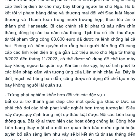
cấp thiết bị điện tử cho máy bay không người lái cho Nga. Họ bị
kết tội vi phạm băng đảng và thương mại đối với Đạo luật Ngoại
thương và Thanh toán trong mười trường hợp, theo tòa án ở
thành phố Hanseatic. Bị cáo chính sẽ bị phạt tù sáu năm chín
tháng, đồng bị cáo ba năm sáu tháng. Tịch thu số tiền thu được
từ tội phạm tổng cộng 63.600 euro đã được ra lệnh chống lại cả
hai. Phòng có thẩm quyền cho rằng hai người đàn ông đã cung
cấp các linh kiện điện trị giá gần 1,2 triệu euro cho Nga từ tháng
9/2022 đến tháng 11/2023, có thể được sử dụng để chế tạo máy
bay không người lái quân sự. Khi làm như vậy, họ cố tình phớt lờ
các biện pháp cấm vận tương ứng của Liên minh châu Âu. Đây là
điốt, mạch và bóng bán dẫn, cũng được sử dụng để chế tạo máy
bay không người lái quân sự.
- Trừng phạt nghiêm khắc hơn đối với các đặc vụ +
Bất cứ ai trở thành gián điệp cho một quốc gia khác ở Đức sẽ
phải chờ đợi các hình phạt khắc nghiệt hơn trong tương lai. Điều
này được quy định trong một dự thảo luật được Nội các Liên bang
thông qua. Bất kỳ ai thực hiện các hoạt động chống lại Cộng hòa
Liên bang thay mặt cho một cơ quan tình báo nước ngoài hoặc
tuyên bố sẵn sàng làm như vậy sẽ bị kết án tù từ sáu tháng đến