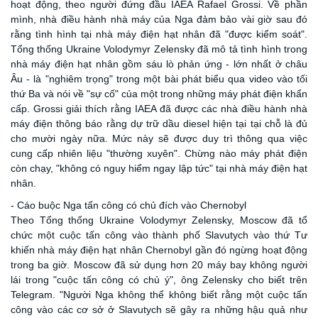
hoạt động, theo người đứng đầu IAEA Rafael Grossi. Về phần
mình, nhà điều hành nhà máy của Nga đảm bảo vài giờ sau đó
rằng tình hình tại nhà máy điện hạt nhân đã "được kiểm soát".
Tổng thống Ukraine Volodymyr Zelensky đã mô tả tình hình trong
nhà máy điện hạt nhân gồm sáu lò phản ứng - lớn nhất ở châu
Âu - là "nghiêm trọng" trong một bài phát biểu qua video vào tối
thứ Ba và nói về "sự cố" của một trong những máy phát điện khẩn
cấp. Grossi giải thích rằng IAEA đã được các nhà điều hành nhà
máy điện thông báo rằng dự trữ dầu diesel hiện tại tại chỗ là đủ
cho mười ngày nữa. Mức này sẽ được duy trì thông qua việc
cung cấp nhiên liệu "thường xuyên". Chừng nào máy phát điện
còn chạy, "không có nguy hiểm ngay lập tức" tại nhà máy điện hạt
nhân.
- Cáo buộc Nga tấn công có chủ đích vào Chernobyl
Theo Tổng thống Ukraine Volodymyr Zelensky, Moscow đã tổ
chức một cuộc tấn công vào thành phố Slavutych vào thứ Tư
khiến nhà máy điện hạt nhân Chernobyl gần đó ngừng hoạt động
trong ba giờ. Moscow đã sử dụng hơn 20 máy bay không người
lái trong "cuộc tấn công có chủ ý", ông Zelensky cho biết trên
Telegram. "Người Nga không thể không biết rằng một cuộc tấn
công vào các cơ sở ở Slavutych sẽ gây ra những hậu quả như