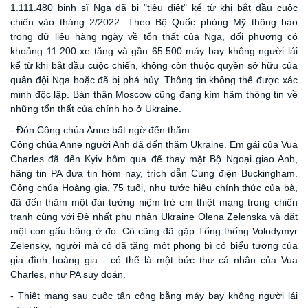
1.111.480 binh sĩ Nga đã bị "tiêu diệt" kể từ khi bắt đầu cuộc
chiến vào tháng 2/2022. Theo Bộ Quốc phòng Mỹ thông báo
trong dữ liệu hàng ngày về tổn thất của Nga, đối phương có
khoảng 11.200 xe tăng và gần 65.500 máy bay không người lái
kể từ khi bắt đầu cuộc chiến, không còn thuộc quyền sở hữu của
quân đội Nga hoặc đã bị phá hủy. Thông tin không thể được xác
minh độc lập. Bản thân Moscow cũng đang kìm hãm thông tin về
những tổn thất của chính họ ở Ukraine.
- Đón Công chúa Anne bất ngờ đến thăm
Công chúa Anne người Anh đã đến thăm Ukraine. Em gái của Vua
Charles đã đến Kyiv hôm qua để thay mặt Bộ Ngoại giao Anh,
hãng tin PA đưa tin hôm nay, trích dẫn Cung điện Buckingham.
Công chúa Hoàng gia, 75 tuổi, như tước hiệu chính thức của bà,
đã đến thăm một đài tưởng niệm trẻ em thiệt mạng trong chiến
tranh cùng với Đệ nhất phu nhân Ukraine Olena Zelenska và đặt
một con gấu bông ở đó. Cô cũng đã gặp Tổng thống Volodymyr
Zelensky, người mà cô đã tặng một phong bì có biểu tượng của
gia đình hoàng gia - có thể là một bức thư cá nhân của Vua
Charles, như PA suy đoán.
- Thiệt mạng sau cuộc tấn công bằng máy bay không người lái