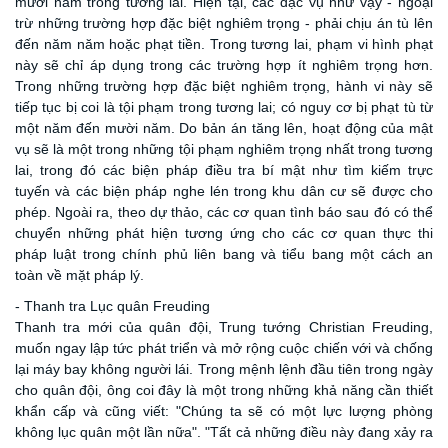
mười năm trong tương lai. Hiện tại, các đặc vụ như vậy - ngoại
trừ những trường hợp đặc biệt nghiêm trọng - phải chịu án tù lên
đến năm năm hoặc phạt tiền. Trong tương lai, phạm vi hình phạt
này sẽ chỉ áp dụng trong các trường hợp ít nghiêm trọng hơn.
Trong những trường hợp đặc biệt nghiêm trọng, hành vi này sẽ
tiếp tục bị coi là tội phạm trong tương lai; có nguy cơ bị phạt tù từ
một năm đến mười năm. Do bản án tăng lên, hoạt động của mật
vụ sẽ là một trong những tội phạm nghiêm trọng nhất trong tương
lai, trong đó các biện pháp điều tra bí mật như tìm kiếm trực
tuyến và các biện pháp nghe lén trong khu dân cư sẽ được cho
phép. Ngoài ra, theo dự thảo, các cơ quan tình báo sau đó có thể
chuyển những phát hiện tương ứng cho các cơ quan thực thi
pháp luật trong chính phủ liên bang và tiểu bang một cách an
toàn về mặt pháp lý.
- Thanh tra Lục quân Freuding
Thanh tra mới của quân đội, Trung tướng Christian Freuding,
muốn ngay lập tức phát triển và mở rộng cuộc chiến với và chống
lại máy bay không người lái. Trong mệnh lệnh đầu tiên trong ngày
cho quân đội, ông coi đây là một trong những khả năng cần thiết
khẩn cấp và cũng viết: "Chúng ta sẽ có một lực lượng phòng
không lục quân một lần nữa". "Tất cả những điều này đang xảy ra