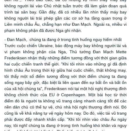
không người lái vào Chủ nhật tuần trước đã làm gián đoạn quá
trình tại sân bay. Gần đây, đã có nhiều lần nhìn thấy máy bay
không người lái trái phép gần các cơ sở hạ tầng quan trọng ở
Liên minh châu Âu, chẳng hạn như Đan Mạch. Ngoài ra, nhiều vi
phạm không phận đã được Nga ghi nhận.
- Đan Mạch, chúng ta đang ở trong tình huống nguy hiểm nhất
Trước cuộc chiến Ukraine, báo động máy bay không người lái và
vi phạm không phận của Nga, Thủ tướng Đan Mạch Mette
Frederiksen nhận thấy những điểm tương đồng với thời gian giữa
hai cuộc chiến tranh thế giới. "Khi tôi nhìn vào những gì đã định
hình châu Âu trong thời kỳ giữa hai cuộc chiến, thật không may,
tôi thấy một số điểm tương đồng với thời điểm chúng ta đang
sống ngay bây giờ, đặc biệt là liên quan đến sự bất ổn và bất ổn
của xã hội chúng ta", Frederiksen nói tại một hội nghị thượng đỉnh
không chính thức của EU ở Copenhagen. Một bài học từ thời
điểm đó là người ta không vũ trang càng nhanh càng tốt để các
nền dân chủ có thể tự vệ, chủ nhà hội nghị thượng đỉnh nói. Đó
cũng là về khả năng tự vệ ngày hôm nay. Do đó, việc tái vũ trang
phải được đẩy nhanh khẩn cấp. "Khi tôi nhìn vào châu Âu ngày
nay, tôi nghĩ chúng ta đang ở trong tình huống khó khăn và nguy