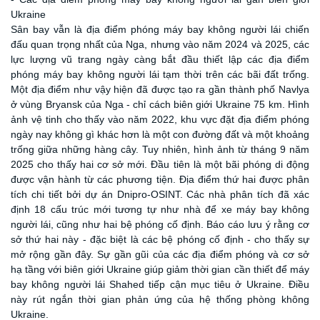
Ukraine
Sân bay vẫn là địa điểm phóng máy bay không người lái chiến
đấu quan trọng nhất của Nga, nhưng vào năm 2024 và 2025, các
lực lượng vũ trang ngày càng bắt đầu thiết lập các địa điểm
phóng máy bay không người lái tạm thời trên các bãi đất trống.
Một địa điểm như vậy hiện đã được tạo ra gần thành phố Navlya
ở vùng Bryansk của Nga - chỉ cách biên giới Ukraine 75 km. Hình
ảnh vệ tinh cho thấy vào năm 2022, khu vực đặt địa điểm phóng
ngày nay không gì khác hơn là một con đường đất và một khoảng
trống giữa những hàng cây. Tuy nhiên, hình ảnh từ tháng 9 năm
2025 cho thấy hai cơ sở mới. Đầu tiên là một bãi phóng di động
được vận hành từ các phương tiện. Địa điểm thứ hai được phân
tích chi tiết bởi
dự án Dnipro-OSINT
. Các nhà phân tích đã xác
định 18 cấu trúc mới tương tự như nhà để xe máy bay không
người lái, cũng như hai bệ phóng cố định. Báo cáo lưu ý rằng cơ
sở thứ hai này - đặc biệt là các bệ phóng cố định - cho thấy sự
mở rộng gần đây. Sự gần gũi của các địa điểm phóng và cơ sở
hạ tầng với biên giới Ukraine giúp giảm thời gian cần thiết để máy
bay không người lái Shahed tiếp cận mục tiêu ở Ukraine. Điều
này rút ngắn thời gian phản ứng của hệ thống phòng không
Ukraine.