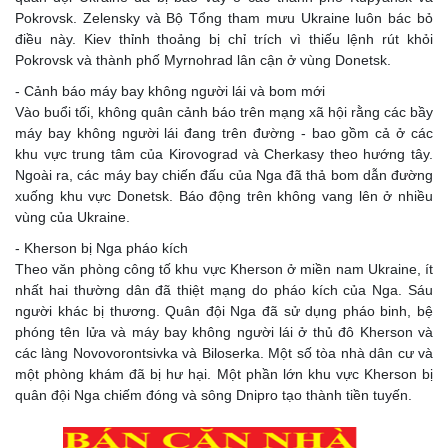
Pokrovsk. Zelensky và Bộ Tổng tham mưu Ukraine luôn bác bỏ
điều này. Kiev thỉnh thoảng bị chỉ trích vì thiếu lệnh rút khỏi
Pokrovsk và thành phố Myrnohrad lân cận ở vùng Donetsk.
- Cảnh báo máy bay không người lái và bom mới
Vào buổi tối, không quân cảnh báo trên mạng xã hội rằng các bầy
máy bay không người lái đang trên đường - bao gồm cả ở các
khu vực trung tâm của Kirovograd và Cherkasy theo hướng tây.
Ngoài ra, các máy bay chiến đấu của Nga đã thả bom dẫn đường
xuống khu vực Donetsk. Báo động trên không vang lên ở nhiều
vùng của Ukraine.
- Kherson bị Nga pháo kích
Theo văn phòng công tố khu vực Kherson ở miền nam Ukraine, ít
nhất hai thường dân đã thiệt mạng do pháo kích của Nga. Sáu
người khác bị thương. Quân đội Nga đã sử dụng pháo binh, bệ
phóng tên lửa và máy bay không người lái ở thủ đô Kherson và
các làng Novovorontsivka và Biloserka. Một số tòa nhà dân cư và
một phòng khám đã bị hư hại. Một phần lớn khu vực Kherson bị
quân đội Nga chiếm đóng và sông Dnipro tạo thành tiền tuyến.