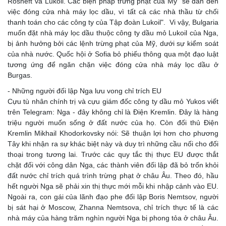
Rosneft và Lukoil. Các biện pháp trừng phạt của Mỹ "sẽ dẫn đến
việc đóng cửa nhà máy lọc dầu, vì tất cả các nhà thầu từ chối
thanh toán cho các công ty của Tập đoàn Lukoil". Vi vậy, Bulgaria
muốn đặt nhà máy lọc dầu thuộc công ty dầu mỏ Lukoil của Nga,
bị ảnh hưởng bởi các lệnh trừng phạt của Mỹ, dưới sự kiểm soát
của nhà nước. Quốc hội ở Sofia bỏ phiếu thông qua một đạo luật
tương ứng để ngăn chặn việc đóng cửa nhà máy lọc dầu ở
Burgas.
- Những người đối lập Nga lưu vong chỉ trích EU
Cựu tù nhân chính trị và cựu giám đốc công ty dầu mỏ Yukos viết
trên Telegram: Nga - đây không chỉ là Điện Kremlin. Đây là hàng
triệu người muốn sống ở đất nước của họ. Còn đối thủ Điện
Kremlin Mikhail Khodorkovsky nói: Sẽ thuận lợi hơn cho phương
Tây khi nhận ra sự khác biệt này và duy trì những cầu nối cho đối
thoại trong tương lai. Trước các quy tắc thị thực EU được thắt
chặt đối với công dân Nga, các thành viên đối lập đã bỏ trốn khỏi
đất nước chỉ trích quá trình trừng phạt ở châu Âu. Theo đó, hầu
hết người Nga sẽ phải xin thị thực mới mỗi khi nhập cảnh vào EU.
Ngoài ra, con gái của lãnh đạo phe đối lập Boris Nemtsov, người
bị sát hại ở Moscow, Zhanna Nemtsova, chỉ trích thực tế là các
nhà máy của hàng trăm nghìn người Nga bị phong tỏa ở châu Âu.