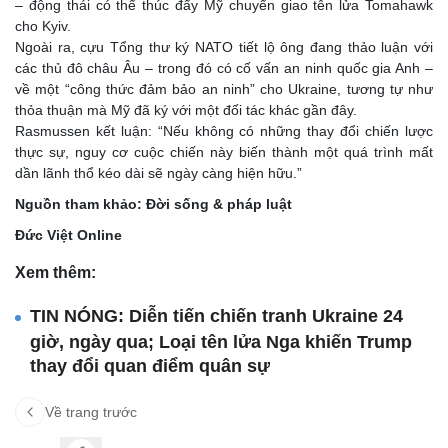
– động thái có thể thúc đẩy Mỹ chuyển giao tên lửa Tomahawk
cho Kyiv.
Ngoài ra, cựu Tổng thư ký NATO tiết lộ ông đang thảo luận với
các thủ đô châu Âu – trong đó có cố vấn an ninh quốc gia Anh –
về một “công thức đảm bảo an ninh” cho Ukraine, tương tự như
thỏa thuận mà Mỹ đã ký với một đối tác khác gần đây.
Rasmussen kết luận: “Nếu không có những thay đổi chiến lược
thực sự, nguy cơ cuộc chiến này biến thành một quá trình mất
dần lãnh thổ kéo dài sẽ ngày càng hiện hữu.”
Nguồn tham khảo: Đời sống & pháp luật
Đức Việt Online
Xem thêm:
TIN NÓNG: Diễn tiến chiến tranh Ukraine 24
giờ, ngày qua; Loại tên lửa Nga khiến Trump
thay đổi quan điểm quân sự
Về trang trước