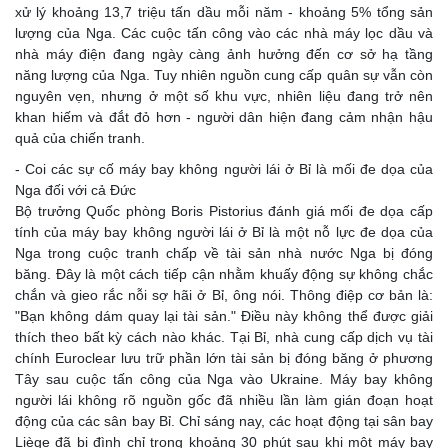
xử lý khoảng 13,7 triệu tấn dầu mỗi năm - khoảng 5% tổng sản
lượng của Nga. Các cuộc tấn công vào các nhà máy lọc dầu và
nhà máy điện đang ngày càng ảnh hưởng đến cơ sở hạ tầng
năng lượng của Nga. Tuy nhiên nguồn cung cấp quân sự vẫn còn
nguyên vẹn, nhưng ở một số khu vực, nhiên liệu đang trở nên
khan hiếm và đắt đỏ hơn - người dân hiện đang cảm nhận hậu
quả của chiến tranh.
- Coi các sự cố máy bay không người lái ở Bỉ là mối đe dọa của
Nga đối với cả Đức
Bộ trưởng Quốc phòng Boris Pistorius đánh giá mối đe dọa cấp
tính của máy bay không người lái ở Bỉ là một nỗ lực đe dọa của
Nga trong cuộc tranh chấp về tài sản nhà nước Nga bị đóng
băng. Đây là một cách tiếp cận nhằm khuấy động sự không chắc
chắn và gieo rắc nỗi sợ hãi ở Bỉ, ông nói. Thông điệp cơ bản là:
"Bạn không dám quay lại tài sản." Điều này không thể được giải
thích theo bất kỳ cách nào khác. Tại Bỉ, nhà cung cấp dịch vụ tài
chính Euroclear lưu trữ phần lớn tài sản bị đóng băng ở phương
Tây sau cuộc tấn công của Nga vào Ukraine. Máy bay không
người lái không rõ nguồn gốc đã nhiều lần làm gián đoạn hoạt
động của các sân bay Bỉ. Chỉ sáng nay, các hoạt động tại sân bay
Liège đã bị đình chỉ trong khoảng 30 phút sau khi một máy bay