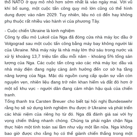
thổ NATO ở quy mô nhỏ hơn sớm nhất là vào ngày mai. Với vũ
khí bổ sung, một cuộc tấn công quy mô lớn cũng có thể hình
dung được vào năm 2029. Tuy nhiên, liệu nó có đến hay không
phụ thuộc rất nhiều vào hành vi của phương Tây.
- Cuộc chiến Ukraine là kinh nghiệm
Công ty dầu mỏ Lukoil của Nga đã đóng cửa nhà máy lọc dầu ở
Volgograd sau một cuộc tấn công bằng máy bay không người lái
của Ukraine. Nhà máy này là nhà máy lớn thứ sáu trong nước và
xử lý khoảng 13,7 triệu tấn dầu mỗi năm - khoảng 5% tổng sản
lượng của Nga. Các cuộc tấn công vào các nhà máy lọc dầu và
nhà máy điện đang ngày càng ảnh hưởng đến cơ sở hạ tầng
năng lượng của Nga. Mặc dù nguồn cung cấp quân sự vẫn còn
nguyên vẹn, nhiên liệu đang trở nên khan hiếm và đắt đỏ hơn ở
một số khu vực - người dân đang cảm nhận hậu quả của chiến
tranh.
Tổng thanh tra Carsten Breuer cho biết tại hội nghị Bundeswehr
rằng họ sẽ sử dụng kinh nghiệm thu được ở Ukraine và phát triển
các khái niệm của riêng họ từ đó. Nga đã đánh giá sai với hy
vọng chiến thắng nhanh chóng. Chúng ta phải ngăn chặn Nga
thực hiện một tính toán sai lầm như vậy một lần nữa. Nga không
bao giờ được cho rằng họ có thể giành chiến thắng trong một