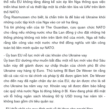
thổ nếu EU không tăng đáng kể sức ép lên Nga thông qua việc
triển khai binh sĩ và thiết lập một lá chắn tên lửa và UAV trên lãnh
thổ NATO.
Ông Rasmussen cho biết, lá chắn trên là để bảo vệ Ukraine khỏi
những cuộc tập kích của Nga vào cơ sở hạ tầng.
Trả lời phỏng vấn của tờ The Guardian, cựu quan chức NATO
cho rằng nếu những nước như Ba Lan đồng ý cho đặt những hệ
thống phòng không nói trên trên lãnh thổ của mình, Nga sẽ hiểu
rằng tấn công vào một nước như thế đồng nghĩa với tấn công
toàn bộ liên minh quân sự NATO.
- Ủy ban EU nỗ lực mới về các khoản cho Ukraine vay
Ủy ban EU dường như muốn bắt đầu một nỗ lực mới vào thứ Sáu
tuần này để giành được sự chấp thuận của chính phủ Bỉ cho
Ukraine vay hàng tỷ Euro. Thủ tướng Bỉ Bart De Wever tin rằng
tất cả các rủi ro tài chính và pháp lý đã được giảm bớt. De Wever
cho đến nay đã ngăn chặn dự án của EU, dự án được cho là sẽ
cho Ukraine ba năm vay nợ. Khoản vay sẽ được đảm bảo bằng
các quỹ nhà nước Nga bị đóng băng ở Bỉ. Kiev đang phải đối mặt
với lỗ hổng ngân sách khoảng 60 tỷ USD trong hai năm tới -
không bao gồm chi tiêu quân sự.
- EU thắt chặt các quy định mới về thị thực cho người Nga