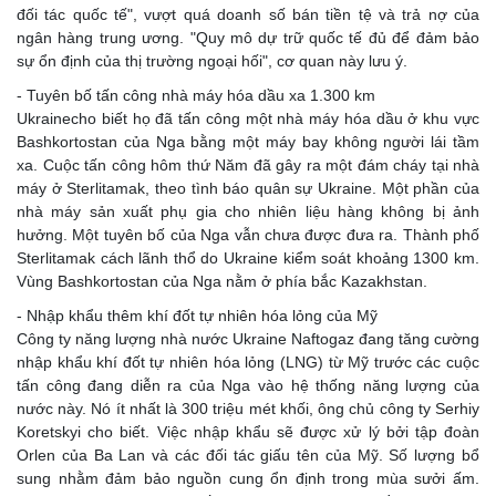
đối tác quốc tế", vượt quá doanh số bán tiền tệ và trả nợ của
ngân hàng trung ương. "Quy mô dự trữ quốc tế đủ để đảm bảo
sự ổn định của thị trường ngoại hối", cơ quan này lưu ý.
- Tuyên bố tấn công nhà máy hóa dầu xa 1.300 km
Ukrainecho biết họ đã tấn công một nhà máy hóa dầu ở khu vực
Bashkortostan của Nga bằng một máy bay không người lái tầm
xa. Cuộc tấn công hôm thứ Năm đã gây ra một đám cháy tại nhà
máy ở Sterlitamak, theo tình báo quân sự Ukraine. Một phần của
nhà máy sản xuất phụ gia cho nhiên liệu hàng không bị ảnh
hưởng. Một tuyên bố của Nga vẫn chưa được đưa ra. Thành phố
Sterlitamak cách lãnh thổ do Ukraine kiểm soát khoảng 1300 km.
Vùng Bashkortostan của Nga nằm ở phía bắc Kazakhstan.
- Nhập khẩu thêm khí đốt tự nhiên hóa lỏng của Mỹ
Công ty năng lượng nhà nước Ukraine Naftogaz đang tăng cường
nhập khẩu khí đốt tự nhiên hóa lỏng (LNG) từ Mỹ trước các cuộc
tấn công đang diễn ra của Nga vào hệ thống năng lượng của
nước này. Nó ít nhất là 300 triệu mét khối, ông chủ công ty Serhiy
Koretskyi cho biết. Việc nhập khẩu sẽ được xử lý bởi tập đoàn
Orlen của Ba Lan và các đối tác giấu tên của Mỹ. Số lượng bổ
sung nhằm đảm bảo nguồn cung ổn định trong mùa sưởi ấm.