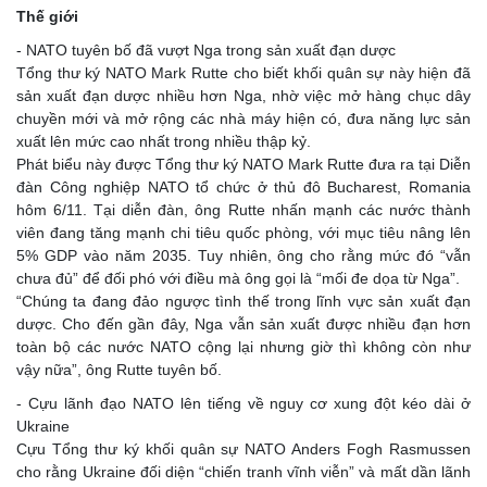
Thế giới
- NATO tuyên bố đã vượt Nga trong sản xuất đạn dược
Tổng thư ký NATO Mark Rutte cho biết khối quân sự này hiện đã
sản xuất đạn dược nhiều hơn Nga, nhờ việc mở hàng chục dây
chuyền mới và mở rộng các nhà máy hiện có, đưa năng lực sản
xuất lên mức cao nhất trong nhiều thập kỷ.
Phát biểu này được Tổng thư ký NATO Mark Rutte đưa ra tại Diễn
đàn Công nghiệp NATO tổ chức ở thủ đô Bucharest, Romania
hôm 6/11. Tại diễn đàn, ông Rutte nhấn mạnh các nước thành
viên đang tăng mạnh chi tiêu quốc phòng, với mục tiêu nâng lên
5% GDP vào năm 2035. Tuy nhiên, ông cho rằng mức đó “vẫn
chưa đủ” để đối phó với điều mà ông gọi là “mối đe dọa từ Nga”.
“Chúng ta đang đảo ngược tình thế trong lĩnh vực sản xuất đạn
dược. Cho đến gần đây, Nga vẫn sản xuất được nhiều đạn hơn
toàn bộ các nước NATO cộng lại nhưng giờ thì không còn như
vậy nữa”, ông Rutte tuyên bố.
- Cựu lãnh đạo NATO lên tiếng về nguy cơ xung đột kéo dài ở
Ukraine
Cựu Tổng thư ký khối quân sự NATO Anders Fogh Rasmussen
cho rằng Ukraine đối diện “chiến tranh vĩnh viễn” và mất dần lãnh