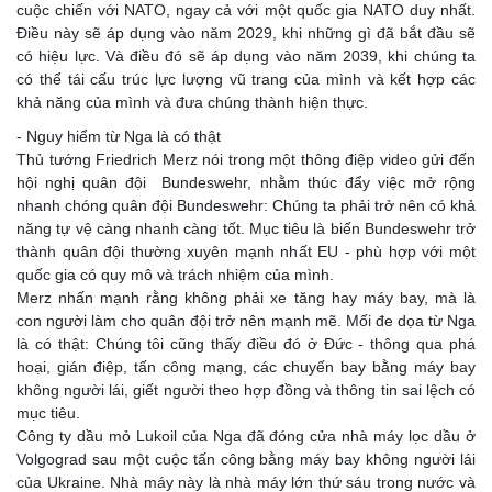
cuộc chiến với NATO, ngay cả với một quốc gia NATO duy nhất.
Điều này sẽ áp dụng vào năm 2029, khi những gì đã bắt đầu sẽ
có hiệu lực. Và điều đó sẽ áp dụng vào năm 2039, khi chúng ta
có thể tái cấu trúc lực lượng vũ trang của mình và kết hợp các
khả năng của mình và đưa chúng thành hiện thực.
- Nguy hiểm từ Nga là có thật
Thủ tướng Friedrich Merz nói trong một thông điệp video gửi đến
hội nghị quân đội Bundeswehr, nhằm thúc đẩy việc mở rộng
nhanh chóng quân đội Bundeswehr: Chúng ta phải trở nên có khả
năng tự vệ càng nhanh càng tốt. Mục tiêu là biến Bundeswehr trở
thành quân đội thường xuyên mạnh nhất EU - phù hợp với một
quốc gia có quy mô và trách nhiệm của mình.
Merz nhấn mạnh rằng không phải xe tăng hay máy bay, mà là
con người làm cho quân đội trở nên mạnh mẽ. Mối đe dọa từ Nga
là có thật: Chúng tôi cũng thấy điều đó ở Đức - thông qua phá
hoại, gián điệp, tấn công mạng, các chuyến bay bằng máy bay
không người lái, giết người theo hợp đồng và thông tin sai lệch có
mục tiêu.
Công ty dầu mỏ Lukoil của Nga đã đóng cửa nhà máy lọc dầu ở
Volgograd sau một cuộc tấn công bằng máy bay không người lái
của Ukraine. Nhà máy này là nhà máy lớn thứ sáu trong nước và