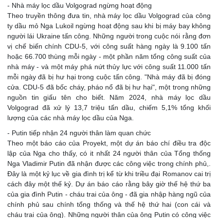
- Nhà máy lọc dầu Volgograd ngừng hoạt động
Theo truyền thông đưa tin, nhà máy lọc dầu Volgograd của công
ty dầu mỏ Nga Lukoil ngừng hoạt động sau khi bị máy bay không
người lái Ukraine tấn công. Những người trong cuộc nói rằng đơn
vị chế biến chính CDU-5, với công suất hàng ngày là 9.100 tấn
hoặc 66.700 thùng mỗi ngày - một phần năm tổng công suất của
nhà máy - và một máy phá nứt thủy lực với công suất 11.000 tấn
mỗi ngày đã bị hư hại trong cuộc tấn công. "Nhà máy đã bị đóng
cửa. CDU-5 đã bốc cháy, pháo nổ đã bị hư hại", một trong những
nguồn tin giấu tên cho biết. Năm 2024, nhà máy lọc dầu
Volgograd đã xử lý 13,7 triệu tấn dầu, chiếm 5,1% tổng khối
lượng của các nhà máy lọc dầu của Nga.
- Putin tiếp nhận 24 người thân làm quan chức
Theo một báo cáo của Proyekt, một dự án báo chí điều tra độc
lập của Nga cho thấy, có it nhất 24 người thân của Tổng thống
Nga Vladimir Putin đã nhận được các công việc trong chính phủ,.
Đây là một kỷ lục về gia đình trị kể từ khi triều đại Romanov cai trị
cách đây một thế kỷ. Dự án báo cáo rằng bây giờ thế hệ thứ ba
của gia đình Putin - cháu trai của ông - đã gia nhập hàng ngũ của
chính phủ sau chính tổng thống và thế hệ thứ hai (con cái và
cháu trai của ông). Những người thân của ông Putin có công việc