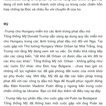
đang cố tình biến mình thành một công cụ trong cuộc chiến hỗn
hợp chống lại Đức và châu Âu với chuyến đi của họ.
Mỹ
-Trump cho Hungary miễn trừ các lệnh trừng phạt dầu mỏ
Tổng thống Mỹ Donald Trump sẵn sàng áp dụng quy tắc miễn trừ
cho Hungary trong các lệnh trừng phạt dầu mỏ đối với Nga. Tại
cuộc gặp với Thủ tướng Hungary Viktor Orban tại Nhà Trắng, ông
Trump nói rằng Mỹ đang xem xét vụ việc. Do thiếu khả năng tiếp
cận các cảng biển, "rất khó để Orban có được dầu và khí đốt từ
các khu vực khác", Tổng thống Mỹ nói. Orban - không giống như
các nước EU khác như Đức hay Bulgaria - chưa bao giờ có
những nỗ lực nghiêm túc để giải phóng đất nước của mình khỏi
sự phụ thuộc này. Mới đây, Mỹ đã áp đặt các biện pháp trừng
phạt đối với các công ty dầu mỏ Nga để thuyết phục người đứng
đầu Điện Kremlin Vladimir Putin đồng ý ngừng bắn trong cuộc
chiến chống lại Ukraine. Bạn có thể đọc thêm về điều này tại đây.
- Trump tiếp tục phấn đấu cho cuộc gặp với Putin tại Budapest
Tổng thống Mỹ đã thông báo một cuộc gặp với ông Putin tại