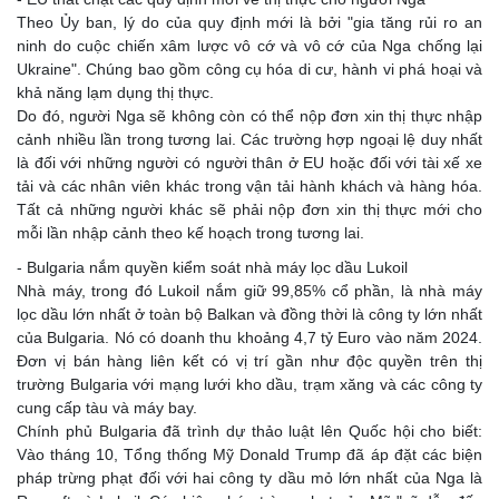
Theo Ủy ban, lý do của quy định mới là bởi "gia tăng rủi ro an
ninh do cuộc chiến xâm lược vô cớ và vô cớ của Nga chống lại
Ukraine". Chúng bao gồm công cụ hóa di cư, hành vi phá hoại và
khả năng lạm dụng thị thực.
Do đó, người Nga sẽ không còn có thể nộp đơn xin thị thực nhập
cảnh nhiều lần trong tương lai. Các trường hợp ngoại lệ duy nhất
là đối với những người có người thân ở EU hoặc đối với tài xế xe
tải và các nhân viên khác trong vận tải hành khách và hàng hóa.
Tất cả những người khác sẽ phải nộp đơn xin thị thực mới cho
mỗi lần nhập cảnh theo kế hoạch trong tương lai.
- Bulgaria nắm quyền kiểm soát nhà máy lọc dầu Lukoil
Nhà máy, trong đó Lukoil nắm giữ 99,85% cổ phần, là nhà máy
lọc dầu lớn nhất ở toàn bộ Balkan và đồng thời là công ty lớn nhất
của Bulgaria. Nó có doanh thu khoảng 4,7 tỷ Euro vào năm 2024.
Đơn vị bán hàng liên kết có vị trí gần như độc quyền trên thị
trường Bulgaria với mạng lưới kho dầu, trạm xăng và các công ty
cung cấp tàu và máy bay.
Chính phủ Bulgaria đã trình dự thảo luật lên Quốc hội cho biết:
Vào tháng 10, Tổng thống Mỹ Donald Trump đã áp đặt các biện
pháp trừng phạt đối với hai công ty dầu mỏ lớn nhất của Nga là