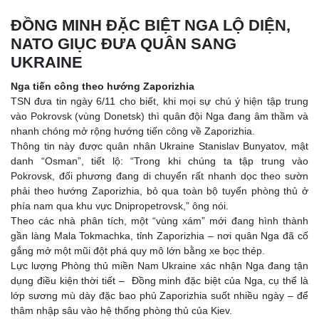
ĐỒNG MINH ĐẶC BIỆT NGA LỘ DIỆN,
NATO GIỤC ĐƯA QUÂN SANG
UKRAINE
Nga tiến công theo hướng Zaporizhia
TSN đưa tin ngày 6/11 cho biết, khi mọi sự chú ý hiện tập trung
vào Pokrovsk (vùng Donetsk) thì quân đội Nga đang âm thầm và
nhanh chóng mở rộng hướng tiến công về Zaporizhia.
Thông tin này được quân nhân Ukraine Stanislav Bunyatov, mật
danh “Osman”, tiết lộ: “Trong khi chúng ta tập trung vào
Pokrovsk, đối phương đang di chuyển rất nhanh dọc theo sườn
phải theo hướng Zaporizhia, bỏ qua toàn bộ tuyến phòng thủ ở
phía nam qua khu vực Dnipropetrovsk,” ông nói.
Theo các nhà phân tích, một “vùng xám” mới đang hình thành
gần làng Mala Tokmachka, tỉnh Zaporizhia – nơi quân Nga đã cố
gắng mở một mũi đột phá quy mô lớn bằng xe bọc thép.
Lực lượng Phòng thủ miền Nam Ukraine xác nhận Nga đang tận
dụng điều kiện thời tiết – Đồng minh đặc biệt của Nga, cụ thể là
lớp sương mù dày đặc bao phủ Zaporizhia suốt nhiều ngày – để
thâm nhập sâu vào hệ thống phòng thủ của Kiev.