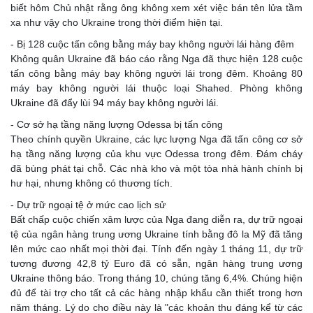
biết hôm Chủ nhật rằng ông không xem xét việc bán tên lửa tầm
xa như vậy cho Ukraine trong thời điểm hiện tại.
- Bị 128 cuộc tấn công bằng máy bay không người lái hàng đêm
Không quân Ukraine đã báo cáo rằng Nga đã thực hiện 128 cuộc
tấn công bằng máy bay không người lái trong đêm. Khoảng 80
máy bay không người lái thuộc loại Shahed. Phòng không
Ukraine đã đẩy lùi 94 máy bay không người lái.
- Cơ sở hạ tầng năng lượng Odessa bị tấn công
Theo chính quyền Ukraine, các lực lượng Nga đã tấn công cơ sở
hạ tầng năng lượng của khu vực Odessa trong đêm. Đám cháy
đã bùng phát tại chỗ. Các nhà kho và một tòa nhà hành chính bị
hư hại, nhưng không có thương tích.
- Dự trữ ngoại tệ ở mức cao lịch sử
Bất chấp cuộc chiến xâm lược của Nga đang diễn ra, dự trữ ngoại
tệ của ngân hàng trung ương Ukraine tính bằng đô la Mỹ đã tăng
lên mức cao nhất mọi thời đại. Tính đến ngày 1 tháng 11, dự trữ
tương đương 42,8 tỷ Euro đã có sẵn, ngân hàng trung ương
Ukraine thông báo. Trong tháng 10, chúng tăng 6,4%. Chúng hiện
đủ để tài trợ cho tất cả các hàng nhập khẩu cần thiết trong hơn
năm tháng. Lý do cho điều này là "các khoản thu đáng kể từ các