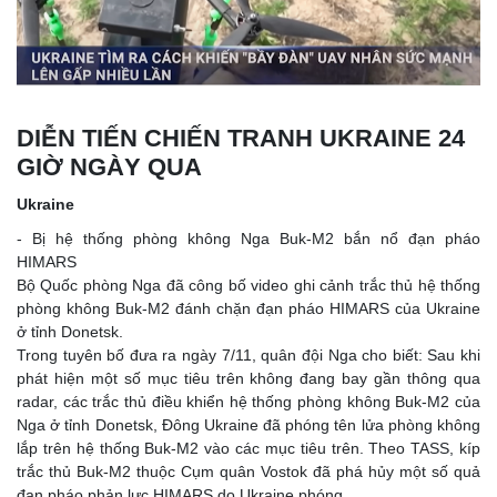
DIỄN TIẾN CHIẾN TRANH UKRAINE 24
GIỜ NGÀY QUA
Ukraine
- Bị hệ thống phòng không Nga Buk-M2 bắn nổ đạn pháo
HIMARS
Bộ Quốc phòng Nga đã công bố video ghi cảnh trắc thủ hệ thống
phòng không Buk-M2 đánh chặn đạn pháo HIMARS của Ukraine
ở tỉnh Donetsk.
Trong tuyên bố đưa ra ngày 7/11, quân đội Nga cho biết: Sau khi
phát hiện một số mục tiêu trên không đang bay gần thông qua
radar, các trắc thủ điều khiển hệ thống phòng không Buk-M2 của
Nga ở tỉnh Donetsk, Đông Ukraine đã phóng tên lửa phòng không
lắp trên hệ thống Buk-M2 vào các mục tiêu trên. Theo TASS, kíp
trắc thủ Buk-M2 thuộc Cụm quân Vostok đã phá hủy một số quả
đạn pháo phản lực HIMARS do Ukraine phóng.