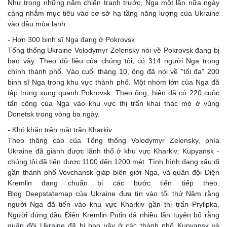
Như trong những năm chiến tranh trước, Nga một lần nữa ngày
càng nhắm mục tiêu vào cơ sở hạ tầng năng lượng của Ukraine
vào đầu mùa lạnh.
- Hơn 300 binh sĩ Nga đang ở Pokrovsk
Tổng thống Ukraine Volodymyr Zelensky nói về Pokrovsk đang bị
bao vây: Theo dữ liệu của chúng tôi, có 314 người Nga trong
chính thành phố. Vào cuối tháng 10, ông đã nói về "tối đa" 200
binh sĩ Nga trong khu vực thành phố. Một nhóm lớn của Nga đã
tập trung xung quanh Pokrovsk. Theo ông, hiện đã có 220 cuộc
tấn công của Nga vào khu vực thị trấn khai thác mỏ ở vùng
Donetsk trong vòng ba ngày.
- Khó khăn trên mặt trận Kharkiv
Theo thông cáo của Tổng thống Volodymyr Zelensky, phía
Ukraine đã giành được lãnh thổ ở khu vực Kharkiv: Kupyansk -
chúng tôi đã tiến được 1100 đến 1200 mét. Tình hình đang xấu đi
gần thành phố Vovchansk giáp biên giới Nga, và quân đội Điện
Kremlin đang chuẩn bị các bước tiến tiếp theo.
Blog Deepstatemap của Ukraine đưa tin vào tối thứ Năm rằng
người Nga đã tiến vào khu vực Kharkiv gần thị trấn Prylipka.
Người đứng đầu Điện Kremlin Putin đã nhiều lần tuyên bố rằng
quân đội Ukraine đã bị bao vây ở các thành phố Kupyansk và