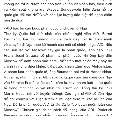
không người lái được báo cáo trên khuôn viên sân bay, theo dịch
vụ kiểm soát không lưu Skeyes. Bundeswehr hiện đang hỗ trợ
quốc gia đối tác NATO với các lực lượng đặc biệt để ngăn chặn
mối đe dọa.
- AfD bác bỏ cáo buộc phản quốc vì chuyến đi Nga
Thư ký Quốc hội thứ nhất của nhóm nghị viện AfD, Bernd
Baumann, bác bỏ những lời chỉ trích gay gắt từ Liên minh
về chuyến đi Nga theo kế hoạch của một số chính trị gia AfD: Nếu
các liên lạc với Moscow bây giờ là phản quốc, lãnh đạo CSU
Franz Josef Strauss sẽ phạm tội phản quốc khi ông bay đến
Moscow để đàm phán vào năm 1987 trên một chiếc máy bay do
chính tay ông điều khiển, giữa cuộc chiến xâm lược Afghanistan,
vi phạm luật pháp quốc tế, ông Baumann nói với tờ Handelsblatt.
Ngoài ra, nhóm nghị sĩ AfD đã rõ ràng gọi cuộc tấn công của Nga
vào Ukraine là một cuộc chiến xâm lược vi phạm luật pháp quốc
tế trong một nghị quyết nhất trí. Trước đó, Tổng thư ký CSU
Martin Huber nói với truyền thôngt: Các nghị sĩ AfD sẽ đến Nga
để nói chuyện với Điện Kremlin về việc thực thi các lợi ích của
Nga. Đó là phản quốc. AfD từ lâu đã là "cơ quan ngôn luận của
Moscow". Chuyên gia chính sách đối ngoại của CDU Roderich
Kiesewetter cũng tỏ ra phẫn nộ và nói rằng các chính trị gia AfD