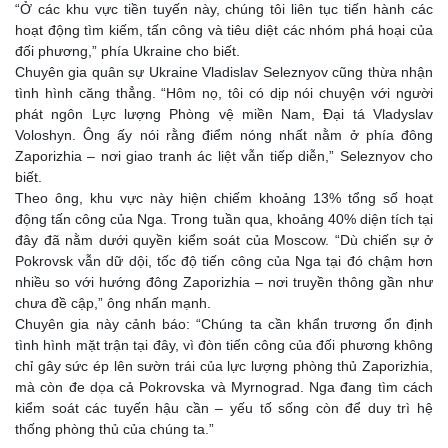
“Ở các khu vực tiền tuyến này, chúng tôi liên tục tiến hành các
hoạt động tìm kiếm, tấn công và tiêu diệt các nhóm phá hoại của
đối phương,” phía Ukraine cho biết.
Chuyên gia quân sự Ukraine Vladislav Seleznyov cũng thừa nhận
tình hình căng thẳng. “Hôm nọ, tôi có dịp nói chuyện với người
phát ngôn Lực lượng Phòng vệ miền Nam, Đại tá Vladyslav
Voloshyn. Ông ấy nói rằng điểm nóng nhất nằm ở phía đông
Zaporizhia – nơi giao tranh ác liệt vẫn tiếp diễn,” Seleznyov cho
biết.
Theo ông, khu vực này hiện chiếm khoảng 13% tổng số hoạt
động tấn công của Nga. Trong tuần qua, khoảng 40% diện tích tại
đây đã nằm dưới quyền kiểm soát của Moscow. “Dù chiến sự ở
Pokrovsk vẫn dữ dội, tốc độ tiến công của Nga tại đó chậm hơn
nhiều so với hướng đông Zaporizhia – nơi truyền thông gần như
chưa đề cập,” ông nhấn mạnh.
Chuyên gia này cảnh báo: “Chúng ta cần khẩn trương ổn định
tình hình mặt trận tại đây, vì đòn tiến công của đối phương không
chỉ gây sức ép lên sườn trái của lực lượng phòng thủ Zaporizhia,
mà còn đe dọa cả Pokrovska và Myrnograd. Nga đang tìm cách
kiểm soát các tuyến hậu cần – yếu tố sống còn để duy trì hệ
thống phòng thủ của chúng ta.”