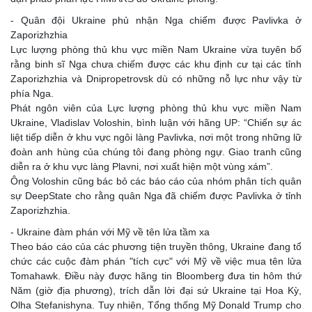
- Quân đội Ukraine phủ nhận Nga chiếm được Pavlivka ở
Zaporizhzhia
Lực lượng phòng thủ khu vực miền Nam Ukraine vừa tuyên bố
rằng binh sĩ Nga chưa chiếm được các khu định cư tại các tỉnh
Zaporizhzhia và Dnipropetrovsk dù có những nỗ lực như vậy từ
phía Nga.
Phát ngôn viên của Lực lượng phòng thủ khu vực miền Nam
Ukraine, Vladislav Voloshin, bình luận với hãng UP: “Chiến sự ác
liệt tiếp diễn ở khu vực ngôi làng Pavlivka, nơi một trong những lữ
đoàn anh hùng của chúng tôi đang phòng ngự. Giao tranh cũng
diễn ra ở khu vực làng Plavni, nơi xuất hiện một vùng xám”.
Ông Voloshin cũng bác bỏ các báo cáo của nhóm phân tích quân
sự DeepState cho rằng quân Nga đã chiếm được Pavlivka ở tỉnh
Zaporizhzhia.
- Ukraine đàm phán với Mỹ về tên lửa tầm xa
Theo báo cáo của các phương tiện truyền thông, Ukraine đang tổ
chức các cuộc đàm phán "tích cực" với Mỹ về việc mua tên lửa
Tomahawk. Điều này được hãng tin Bloomberg đưa tin hôm thứ
Năm (giờ địa phương), trích dẫn lời đại sứ Ukraine tại Hoa Kỳ,
Olha Stefanishyna. Tuy nhiên, Tổng thống Mỹ Donald Trump cho