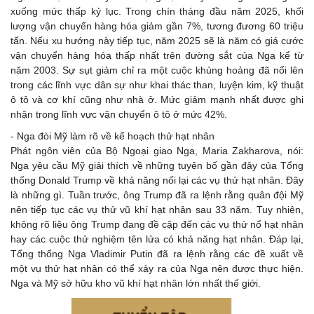
xuống mức thấp kỷ lục. Trong chín tháng đầu năm 2025, khối
lượng vận chuyển hàng hóa giảm gần 7%, tương đương 60 triệu
tấn. Nếu xu hướng này tiếp tục, năm 2025 sẽ là năm có giá cước
vận chuyển hàng hóa thấp nhất trên đường sắt của Nga kể từ
năm 2003. Sự sụt giảm chỉ ra một cuộc khủng hoảng đã nổi lên
trong các lĩnh vực dân sự như khai thác than, luyện kim, kỹ thuật
ô tô và cơ khí cũng như nhà ở. Mức giảm mạnh nhất được ghi
nhận trong lĩnh vực vận chuyển ô tô ở mức 42%.
- Nga đòi Mỹ làm rõ về kế hoạch thử hạt nhân
Phát ngôn viên của Bộ Ngoại giao Nga, Maria Zakharova, nói:
Nga yêu cầu Mỹ giải thích về những tuyên bố gần đây của Tổng
thống Donald Trump về khả năng nối lại các vụ thử hạt nhân. Đây
là những gì. Tuần trước, ông Trump đã ra lệnh rằng quân đội Mỹ
nên tiếp tục các vụ thử vũ khí hạt nhân sau 33 năm. Tuy nhiên,
không rõ liệu ông Trump đang đề cập đến các vụ thử nổ hạt nhân
hay các cuộc thử nghiệm tên lửa có khả năng hạt nhân. Đáp lại,
Tổng thống Nga Vladimir Putin đã ra lệnh rằng các đề xuất về
một vụ thử hạt nhân có thể xảy ra của Nga nên được thực hiện.
Nga và Mỹ sở hữu kho vũ khí hạt nhân lớn nhất thế giới.