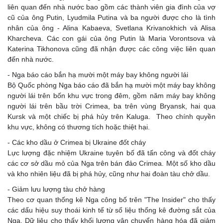
liên quan đến nhà nước bao gồm các thành viên gia đình của vợ
cũ của ông Putin, Lyudmila Putina và ba người được cho là tình
nhân của ông - Alina Kabaeva, Svetlana Krivanokhich và Alisa
Kharcheva. Các con gái của ông Putin là Maria Vorontsova và
Katerina Tikhonova cũng đã nhận được các công việc liên quan
đến nhà nước.
- Nga báo cáo bắn hạ mười một máy bay không người lái
Bộ Quốc phòng Nga báo cáo đã bắn hạ mười một máy bay không
người lái trên bốn khu vực trong đêm, gồm năm máy bay không
người lái trên bầu trời Crimea, ba trên vùng Bryansk, hai qua
Kursk và một chiếc bị phá hủy trên Kaluga. Theo chính quyền
khu vực, không có thương tích hoặc thiệt hại.
- Các kho dầu ở Crimea bị Ukraine đốt cháy
Lực lượng đặc nhiệm Ukraine tuyên bố đã tấn công và đốt cháy
các cơ sở dầu mỏ của Nga trên bán đảo Crimea. Một số kho dầu
và kho nhiên liệu đã bị phá hủy, cũng như hai đoàn tàu chở dầu.
- Giảm lưu lượng tàu chở hàng
Theo cơ quan thống kê Nga công bố trên "The Insider" cho thấy
các dấu hiệu suy thoái kinh tế từ số liệu thống kê đường sắt của
Nga. Dữ liệu cho thấy khối lượng vận chuyển hàng hóa đã giảm