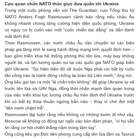
Cựu quan chức NATO thúc giục đưa quân tới Ukraine
Trong một cuộc phỏng vấn với The Guardian, cựu Tổng thư ký
NATO Anders Fogh Rasmussen cảnh báo rằng nếu châu Âu
không nhanh chóng tăng cường hiện diện quốc phòng, Ukraine
có nguy cơ bị cuốn vào một “cuộc chiến dai dẳng” và dần đánh
mất lãnh thổ.
Theo Rasmussen, các nước châu Âu cần chuyển từ các biện
pháp gia tăng nhỏ lẻ sang hành động mang tính quyết định hơn –
bao gồm triển khai hệ thống phòng thủ tên lửa, máy bay không
người lái, và lực lượng quân sự tại các quốc gia NATO giáp biên
giới Ukraine. “Sự hiện diện đó sẽ buộc Nga phải coi bất kỳ cuộc
tấn công nào là hành động chống lại toàn bộ Liên minh,” ông nói.
Ông kêu gọi tạo ra một “lá chắn trên không” để giúp Ukraine tự vệ
trước tên lửa và UAV Nga, đồng thời nhấn mạnh tầm quan trọng
của việc triển khai lực lượng châu Âu trên lãnh thổ Ukraine trước
khi có bất kỳ thỏa thuận ngừng bắn nào – thay vì chờ đợi một
“liên minh chậm trễ”.
Rasmussen lập luận rằng nếu không có những bước đi như vậy,
Moscow sẽ không có động lực ngồi vào bàn đàm phán, “vì họ vẫn
tin rằng cơ hội chiến thắng nằm trong tầm tay”.
Ông cũng kêu gọi Đức tiên phong cung cấp tên lửa tầm xa Taurus