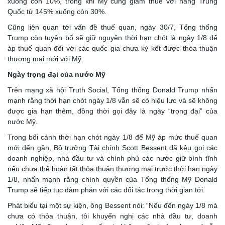
xuống còn 10%, trong khi Mỹ cũng giảm thuế với hàng Trung
Quốc từ 145% xuống còn 30%.
Cũng liên quan tới vấn đề thuế quan, ngày 30/7, Tổng thống
Trump còn tuyên bố sẽ giữ nguyên thời hạn chót là ngày 1/8 để
áp thuế quan đối với các quốc gia chưa ký kết được thỏa thuận
thương mại mới với Mỹ.
Ngày trọng đại của nước Mỹ
Trên mạng xã hội Truth Social, Tổng thống Donald Trump nhấn
mạnh rằng thời hạn chót ngày 1/8 vẫn sẽ có hiệu lực và sẽ không
được gia hạn thêm, đồng thời gọi đây là ngày “trọng đại” của
nước Mỹ.
Trong bối cảnh thời hạn chót ngày 1/8 để Mỹ áp mức thuế quan
mới đến gần, Bộ trưởng Tài chính Scott Bessent đã kêu gọi các
doanh nghiệp, nhà đầu tư và chính phủ các nước giữ bình tĩnh
nếu chưa thể hoàn tất thỏa thuận thương mại trước thời hạn ngày
1/8, nhấn mạnh rằng chính quyền của Tổng thống Mỹ Donald
Trump sẽ tiếp tục đàm phán với các đối tác trong thời gian tới.
Phát biểu tại một sự kiện, ông Bessent nói: “Nếu đến ngày 1/8 mà
chưa có thỏa thuận, tôi khuyến nghị các nhà đầu tư, doanh