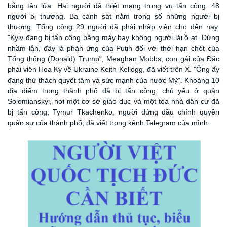
bằng tên lửa. Hai người đã thiệt mạng trong vụ tấn công. 48
người bị thương. Ba cảnh sát nằm trong số những người bị
thương. Tổng cộng 29 người đã phải nhập viện cho đến nay.
"Kyiv đang bị tấn công bằng máy bay không người lái ồ ạt. Đừng
nhầm lẫn, đây là phản ứng của Putin đối với thời hạn chót của
Tổng thống (Donald) Trump", Meaghan Mobbs, con gái của Đặc
phái viên Hoa Kỳ về Ukraine Keith Kellogg, đã viết trên X. "Ông ấy
đang thử thách quyết tâm và sức mạnh của nước Mỹ". Khoảng 10
địa điểm trong thành phố đã bị tấn công, chủ yếu ở quận
Solomianskyi, nơi một cơ sở giáo dục và một tòa nhà dân cư đã
bị tấn công, Tymur Tkachenko, người đứng đầu chính quyền
quân sự của thành phố, đã viết trong kênh Telegram của mình.