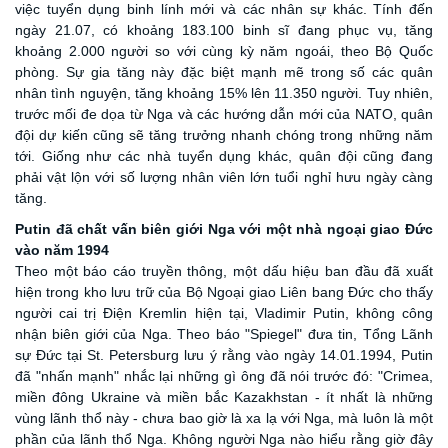
việc tuyển dụng binh lính mới và các nhân sự khác. Tính đến
ngày 21
.07
, có khoảng 183.100 binh sĩ đang phục vụ, tăng
khoảng 2.000 người so với cùng kỳ năm ngoái, theo Bộ Quốc
phòng. Sự gia tăng này đặc biệt mạnh mẽ trong số các quân
nhân tình nguyện, tăng khoảng 15% lên 11.350 người. Tuy nhiên,
trước mối đe dọa từ Nga và các hướng dẫn mới của NATO, quân
đội dự kiến cũng sẽ tăng trưởng nhanh chóng trong những năm
tới. Giống như các nhà tuyển dụng khác, quân đội cũng đang
phải vật lộn với số lượng nhân viên lớn tuổi nghỉ hưu ngày càng
tăng.
Putin đã chất vấn biên giới Nga với một nhà ngoại giao Đức
vào năm 1994
Theo một báo cáo truyền thông, một dấu hiệu ban đầu đã xuất
hiện trong kho lưu trữ của Bộ Ngoại giao Liên bang Đức
cho thấy
người cai trị Điện Kremlin hiện tại, Vladimir Putin, không công
nhận biên giới của Nga. Theo báo "Spiegel" đưa tin, Tổng Lãnh
sự Đức tại St. Petersburg lưu ý rằng vào ngày 14
.01.
1994, Putin
đã "nhấn mạnh" nhắc lại những gì ông đã nói trước đó: "Crimea,
miền đông Ukraine và miền bắc Kazakhstan - ít nhất là những
vùng lãnh thổ này - chưa bao giờ là xa lạ với Nga, mà luôn là một
phần của lãnh thổ Nga. Không người Nga nào hiểu rằng giờ đây