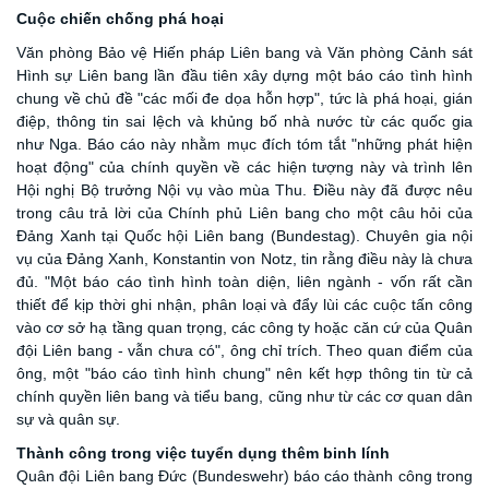
Cuộc chiến chống phá hoại
Văn phòng Bảo vệ Hiến pháp Liên bang và Văn phòng Cảnh sát
Hình sự Liên bang lần đầu tiên xây dựng một báo cáo tình hình
chung về chủ đề "các mối đe dọa hỗn hợp", tức là phá hoại, gián
điệp, thông tin sai lệch và khủng bố nhà nước từ các quốc gia
như Nga. Báo cáo này nhằm mục đích tóm tắt "những phát hiện
hoạt động" của chính quyền về các hiện tượng này và trình lên
Hội nghị Bộ trưởng Nội vụ vào mùa Thu. Điều này đã được nêu
trong câu trả lời của Chính phủ Liên bang cho một câu hỏi của
Đảng Xanh tại Quốc hội Liên bang (Bundestag). Chuyên gia nội
vụ của Đảng Xanh, Konstantin von Notz, tin rằng điều này là chưa
đủ. "Một báo cáo tình hình toàn diện, liên ngành - vốn rất cần
thiết để kịp thời ghi nhận, phân loại và đẩy lùi các cuộc tấn công
vào cơ sở hạ tầng quan trọng, các công ty hoặc căn cứ của Quân
đội Liên bang - vẫn chưa có", ông chỉ trích. Theo quan điểm của
ông, một "báo cáo tình hình chung" nên kết hợp thông tin từ cả
chính quyền liên bang và tiểu bang, cũng như từ các cơ quan dân
sự và quân sự.
T
hành công trong việc tuyển dụng thêm binh lính
Quân đội Liên bang Đức (Bundeswehr) báo cáo thành công trong