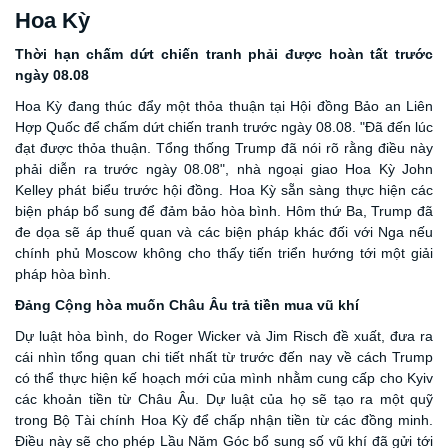
Hoa Kỳ
Thời
hạn
chấm dứt chiến tranh phải được hoàn tất trước
ngày 08.08
Hoa Kỳ đang thúc đẩy một thỏa thuận tại Hội đồng Bảo an Liên
Hợp Quốc để chấm dứt chiến tranh trước ngày 08
.0
8. "Đã đến lúc
đạt được thỏa thuận. Tổng thống Trump đã nói rõ rằng điều này
phải diễn ra trước ngày 08
.0
8", nhà ngoại giao Hoa Kỳ John
Kelley phát biểu trước hội đồng. Hoa Kỳ sẵn sàng thực hiện các
biện pháp bổ sung để đảm bảo hòa bình. Hôm thứ Ba, Trump đã
đe dọa sẽ áp thuế quan và các biện pháp khác đối với Nga nếu
chính phủ Moscow không cho thấy tiến triển hướng tới một giải
pháp hòa bình.
Đảng Cộng hòa muốn Châu Âu trả tiền mua vũ khí
Dự luật hòa bình, do Roger Wicker và Jim Risch đề xuất, đưa ra
cái nhìn tổng quan chi tiết nhất từ trước đến nay về cách Trump
có thể thực hiện kế hoạch mới của mình nhằm cung cấp cho Kyiv
các khoản tiền từ Châu Âu. Dự luật của họ sẽ tạo ra một quỹ
trong Bộ Tài chính Hoa Kỳ để chấp nhận tiền từ các đồng minh.
Điều này sẽ cho phép Lầu Năm Góc bổ sung số vũ khí đã gửi tới