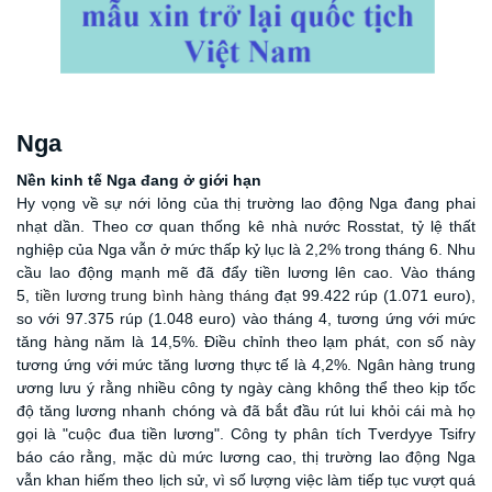
Nga
Nền kinh tế Nga đang ở giới hạn
Hy vọng về sự nới lỏng của thị trường lao động Nga đang phai
nhạt dần. Theo cơ quan thống kê nhà nước Rosstat, tỷ lệ thất
nghiệp của Nga vẫn ở mức thấp kỷ lục là
2,2%
trong tháng 6. Nhu
cầu lao động mạnh mẽ đã đẩy tiền lương lên cao. Vào tháng
5,
tiền lương trung bình hàng tháng
đạt 99.422 rúp (1.071 euro),
so với 97.375 rúp (1.048 euro) vào tháng 4, tương ứng với mức
tăng hàng năm là 14,5%. Điều chỉnh theo lạm phát, con số này
tương ứng với mức tăng lương thực tế là 4,2%. Ngân hàng trung
ương lưu ý rằng nhiều công ty ngày càng không thể theo kịp tốc
độ tăng lương nhanh chóng và đã bắt đầu rút lui khỏi cái mà họ
gọi là "cuộc đua tiền lương". Công ty phân tích Tverdyye Tsifry
báo cáo rằng, mặc dù mức lương cao, thị trường lao động Nga
vẫn khan hiếm theo lịch sử, vì số lượng việc làm tiếp tục vượt quá