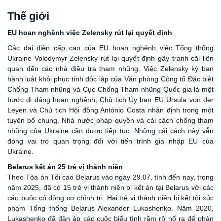
Thế giới
EU hoan nghênh việc Zelensky rút lại quyết định
Các đại diện cấp cao của EU hoan nghênh việc Tổng thống
Ukraine Volodymyr Zelensky rút lại quyết định gây tranh cãi liên
quan đến các nhà điều tra tham nhũng. Việc Zelensky ký ban
hành luật khôi phục tính độc lập của Văn phòng Công tố Đặc biệt
Chống Tham nhũng và Cục Chống Tham nhũng Quốc gia là một
bước đi đáng hoan nghênh, Chủ tịch Ủy ban EU Ursula von der
Leyen và Chủ tịch Hội đồng António Costa nhận định trong một
tuyên bố chung. Nhà nước pháp quyền và cải cách chống tham
nhũng của Ukraine cần được tiếp tục. Những cải cách này vẫn
đóng vai trò quan trọng đối với tiến trình gia nhập EU của
Ukraine.
Belarus kết án 25 trẻ vị thành niên
Theo Tòa án Tối cao Belarus vào ngày 29
.0
7, tính đến nay, trong
năm 2025, đã có 15 trẻ vị thành niên bị kết án tại Belarus với các
cáo buộc có động cơ chính trị. Hai trẻ vị thành niên bị kết tội xúc
phạm Tổng thống Belarus Alexander Lukashenko. Năm 2020,
Lukashenko đã đàn áp các cuộc biểu tình rầm rộ nổ ra để phản