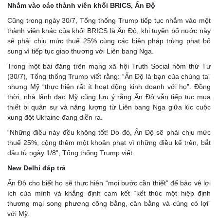
Nhắm vào các thành viên khối BRICS, Ấn Độ
Cũng trong ngày 30/7, Tổng thống Trump tiếp tục nhắm vào một
thành viên khác của khối BRICS là Ấn Độ, khi tuyên bố nước này
sẽ phải chịu mức thuế 25% cùng các biện pháp trừng phạt bổ
sung vì tiếp tục giao thương với Liên bang Nga.
Trong một bài đăng trên mạng xã hội Truth Social hôm thứ Tư
(30/7), Tổng thống Trump viết rằng: “Ấn Độ là bạn của chúng ta”
nhưng Mỹ “thực hiện rất ít hoạt động kinh doanh với họ”. Đồng
thời, nhà lãnh đạo Mỹ cũng lưu ý rằng Ấn Độ vẫn tiếp tục mua
thiết bị quân sự và năng lượng từ Liên bang Nga giữa lúc cuộc
xung đột Ukraine đang diễn ra.
“Những điều này đều không tốt! Do đó, Ấn Độ sẽ phải chịu mức
thuế 25%, cộng thêm một khoản phạt vì những điều kể trên, bắt
đầu từ ngày 1/8”, Tổng thống Trump viết.
New Delhi đáp trả
Ấn Độ cho biết họ sẽ thực hiện “mọi bước cần thiết” để bảo vệ lợi
ích của mình và khẳng định cam kết “kết thúc một hiệp định
thương mại song phương công bằng, cân bằng và cùng có lợi”
với Mỹ.