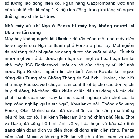
số lượng lao động hiện có. Ngân hàng Gazprombank ước tính
nền kinh tế cần khoảng 1,8 triệu lao động, trong khi tổng số người
thất nghiệp chỉ là 1,7 triệu.
Nhà máy vũ khí Nga ở Penza bị
m
áy bay không người lái
Ukraine tấn công
Máy bay không người lái Ukraine đã tấn công một nhà máy điện
tử vô tuyến của Nga tại thành phố Penza ở phía tây. Một nguồn
tin nói rằng thiết bị quân sự đang được sản xuất tại đây . "Ít nhất
mười một vụ nổ đã được ghi nhận sau một vụ hỏa hoạn lớn tại
nhà máy JSC Radiozavod, một cơ sở của công ty vũ khí nhà
nước Nga Rostec", nguồn tin cho biết. Andrii Kovalenko, người
đứng đầu Trung tâm Chống Thông tin Sai lệch Ukraine, cho biết
nhà máy Radiozavod chuyên sản xuất thiết bị cho các đơn vị chỉ
huy di động, hệ thống điều khiển chiến đấu tự động và các đài
phát thanh quân sự. "Đây là một doanh nghiệp chủ chốt của tổ
hợp công nghiệp quân sự Nga", Kovalenko nói. Thống đốc vùng
Penza, Oleg Melnichenko, đã xác nhận vụ tấn công mà không
nêu rõ loại cơ sở. Hai kênh Telegram ủng hộ chính phủ Nga, Shot
và Baza, đã công bố hình ảnh về vụ hỏa hoạn và báo cáo tình
trạng gián đoạn dịch vụ điện thoại di động trên diện rộng. Penza
nằm cách Moscow khoảng 625 km về phía đông nam và cách