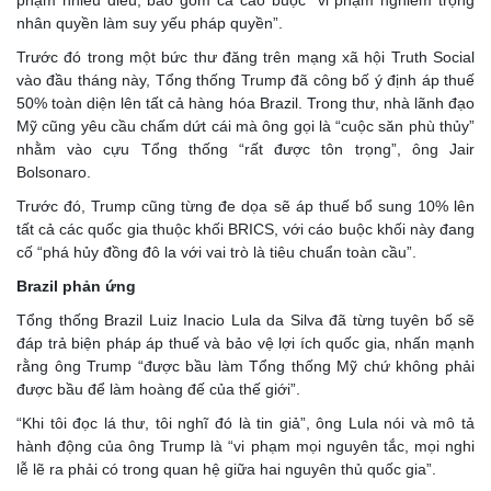
nhân quyền làm suy yếu pháp quyền”.
Trước đó trong một bức thư đăng trên mạng xã hội Truth Social
vào đầu tháng này, Tổng thống Trump đã công bố ý định áp thuế
50% toàn diện lên tất cả hàng hóa Brazil. Trong thư, nhà lãnh đạo
Mỹ cũng yêu cầu chấm dứt cái mà ông gọi là “cuộc săn phù thủy”
nhằm vào cựu Tổng thống “rất được tôn trọng”, ông Jair
Bolsonaro.
Trước đó, Trump cũng từng đe dọa sẽ áp thuế bổ sung 10% lên
tất cả các quốc gia thuộc khối BRICS, với cáo buộc khối này đang
cố “phá hủy đồng đô la với vai trò là tiêu chuẩn toàn cầu”.
Brazil phản ứng
Tổng thống Brazil Luiz Inacio Lula da Silva đã từng tuyên bố sẽ
đáp trả biện pháp áp thuế và bảo vệ lợi ích quốc gia, nhấn mạnh
rằng ông Trump “được bầu làm Tổng thống Mỹ chứ không phải
được bầu để làm hoàng đế của thế giới”.
“Khi tôi đọc lá thư, tôi nghĩ đó là tin giả”, ông Lula nói và mô tả
hành động của ông Trump là “vi phạm mọi nguyên tắc, mọi nghi
lễ lẽ ra phải có trong quan hệ giữa hai nguyên thủ quốc gia”.