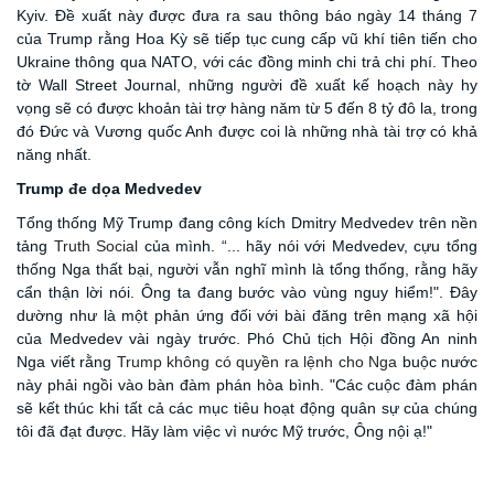
Kyiv. Đề xuất này được đưa ra sau thông báo ngày 14 tháng 7
của Trump rằng Hoa Kỳ sẽ tiếp tục cung cấp vũ khí tiên tiến cho
Ukraine thông qua NATO, với các đồng minh chi trả chi phí. Theo
tờ Wall Street Journal, những người đề xuất kế hoạch này hy
vọng sẽ có được khoản tài trợ hàng năm từ 5 đến 8 tỷ đô la, trong
đó Đức và Vương quốc Anh được coi là những nhà tài trợ có khả
năng nhất.
Trump đe dọa Medvedev
Tổng thống Mỹ Trump đang công kích Dmitry Medvedev trên nền
tảng
Truth Social
của mình
. “
... hãy nói với Medvedev, cựu tổng
thống Nga thất bại, người vẫn nghĩ mình là tổng thống, rằng hãy
cẩn thận lời nói. Ông ta đang bước vào vùng nguy hiểm!"
.
Đây
dường như là một phản ứng đối với bài đăng trên mạng xã hội
của Medvedev vài ngày trước. Phó Chủ tịch Hội đồng An ninh
Nga viết rằng
Trump không có quyền ra lệnh cho Nga
buộc
nước
này phải ngồi vào bàn đàm phán hòa bình. "Các cuộc đàm phán
sẽ kết thúc khi tất cả các mục tiêu hoạt động quân sự của chúng
tôi đã đạt được. Hãy làm việc vì nước Mỹ trước, Ông nội
ạ
!"