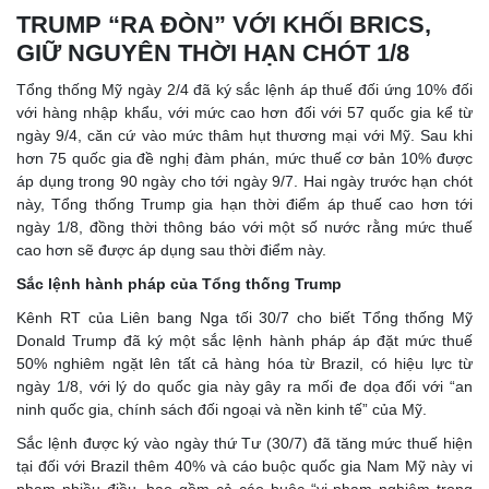
TRUMP
“RA ĐÒN” VỚI KHỐI BRICS,
GIỮ NGUYÊN THỜI HẠN CHÓT 1/8
Tổng thống Mỹ ngày 2/4 đã ký sắc lệnh áp thuế đối ứng 10% đối
với hàng nhập khẩu, với mức cao hơn đối với 57 quốc gia kể từ
ngày 9/4, căn cứ vào mức thâm hụt thương mại với Mỹ. Sau khi
hơn 75 quốc gia đề nghị đàm phán, mức thuế cơ bản 10% được
áp dụng trong 90 ngày cho tới ngày 9/7. Hai ngày trước hạn chót
này, Tổng thống Trump gia hạn thời điểm áp thuế cao hơn tới
ngày 1/8, đồng thời thông báo với một số nước rằng mức thuế
cao hơn sẽ được áp dụng sau thời điểm này.
Sắc lệnh hành pháp của Tổng thống Trump
Kênh RT của Liên bang Nga tối 30/7 cho biết Tổng thống Mỹ
Donald Trump đã ký một sắc lệnh hành pháp áp đặt mức thuế
50% nghiêm ngặt lên tất cả hàng hóa từ Brazil, có hiệu lực từ
ngày 1/8, với lý do quốc gia này gây ra mối đe dọa đối với “an
ninh quốc gia, chính sách đối ngoại và nền kinh tế” của Mỹ.
Sắc lệnh được ký vào ngày thứ Tư (30/7) đã tăng mức thuế hiện
tại đối với Brazil thêm 40% và cáo buộc quốc gia Nam Mỹ này vi
phạm nhiều điều, bao gồm cả cáo buộc “vi phạm nghiêm trọng