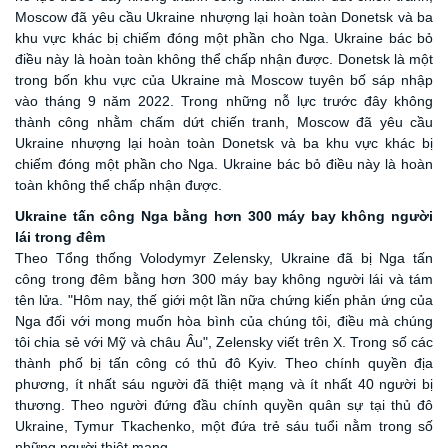
Moscow đã yêu cầu Ukraine nhượng lại hoàn toàn Donetsk và ba
khu vực khác bị chiếm đóng một phần cho Nga. Ukraine bác bỏ
điều này là hoàn toàn không thể chấp nhận được. Donetsk là một
trong bốn khu vực của Ukraine mà Moscow tuyên bố sáp nhập
vào tháng 9 năm 2022. Trong những nỗ lực trước đây không
thành công nhằm chấm dứt chiến tranh, Moscow đã yêu cầu
Ukraine nhượng lại hoàn toàn Donetsk và ba khu vực khác bị
chiếm đóng một phần cho Nga. Ukraine bác bỏ điều này là hoàn
toàn không thể chấp nhận được.
Ukraine
tấn công
Nga
bằng hơn 300 máy bay không người
lái trong đêm
Theo Tổng thống Volodymyr Zelensky, Ukraine đã bị Nga tấn
công trong đêm bằng hơn 300 máy bay không người lái và tám
tên lửa. "Hôm nay, thế giới một lần nữa chứng kiến phản ứng của
Nga đối với mong muốn hòa bình của chúng tôi, điều mà chúng
tôi chia sẻ với Mỹ và châu Âu", Zelensky viết trên X. Trong số các
thành phố bị tấn công có thủ đô Kyiv. Theo chính quyền địa
phương, ít nhất sáu người đã thiệt mạng và ít nhất 40 người bị
thương. Theo người đứng đầu chính quyền quân sự tại thủ đô
Ukraine, Tymur Tkachenko, một đứa trẻ sáu tuổi nằm trong số
những người thiệt mạng.