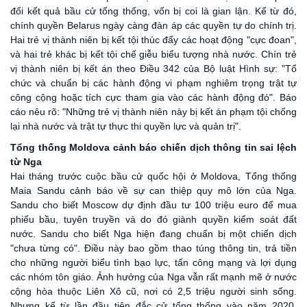
đối kết quả bầu cử tổng thống, vốn bị coi là gian lận. Kể từ đó,
chính quyền Belarus ngày càng đàn áp các quyền tự do chính trị.
Hai trẻ vị thành niên bị kết tội thúc đẩy các hoạt động "cực đoan",
và hai trẻ khác bị kết tội chế giễu biểu tượng nhà nước. Chín trẻ
vị thành niên bị kết án theo Điều 342 của Bộ luật Hình sự: "Tổ
chức và chuẩn bị các hành động vi phạm nghiêm trọng trật tự
công cộng hoặc tích cực tham gia vào các hành động đó". Báo
cáo nêu rõ: "Những trẻ vị thành niên này bị kết án phạm tội chống
lại nhà nước và trật tự thực thi quyền lực và quản trị".
Tổng thống Moldova cảnh báo
chiến dịch thông tin sai lệch
từ Nga
Hai tháng trước cuộc bầu cử quốc hội ở Moldova, Tổng thống
Maia Sandu cảnh báo về sự can thiệp quy mô lớn của Nga.
Sandu cho biết Moscow dự định đầu tư 100 triệu euro để mua
phiếu bầu, tuyên truyền và do đó giành quyền kiểm soát đất
nước. Sandu cho biết Nga hiện đang chuẩn bị một chiến dịch
"chưa từng có". Điều này bao gồm thao túng thông tin, trả tiền
cho những người biểu tình bạo lực, tấn công mạng và lợi dụng
các nhóm tôn giáo. Ảnh hưởng của Nga vẫn rất mạnh mẽ ở nước
cộng hòa thuộc Liên Xô cũ, nơi có 2,5 triệu người sinh sống.
Nhưng kể từ lần đầu tiên đắc cử tổng thống vào năm 2020,