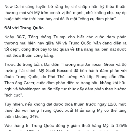
New Delhi cũng tuyên bố rằng họ chỉ chấp nhận ký thỏa thuận
thương mại với Mỹ trên cơ sở vị thế mạnh, chứ không chịu sự ép
buộc bởi các thời hạn hay coi đó là một “công cụ đàm phán”.
Đối với
Trung Quốc
Ngày 30/7, Tổng thống Trump cho biết các cuộc đàm phán
thương mại hiện nay giữa Mỹ và Trung Quốc “vẫn đang diễn ra
tốt đẹp”, đồng thời bày tỏ lạc quan về khả năng hai bên đạt được
một thỏa thuận công bằng.
Trước đó trong tuần, Đại diện Thương mại Jamieson Greer và Bộ
trưởng Tài chính Mỹ Scott Bessent đã tiến hành đàm phán với
đoàn Trung Quốc, do Phó Thủ tướng Hà Lập Phong dẫn đầu.
Theo ông Greer, cuộc đàm phán diễn ra trong bầu không khí hữu
nghị và Washington muốn tiếp tục thúc đẩy đàm phán theo hướng
“tích cực”.
Tuy nhiên, nếu không đạt được thỏa thuận trước ngày 12/8, mức
thuế đối với hàng Trung Quốc xuất khẩu sang Mỹ có thể tăng
thêm khoảng 34%.
Vào tháng 5, Trung Quốc đồng ý giảm thuế hàng Mỹ từ 125%