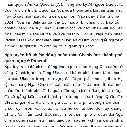
nhân quyền Ân xá Quốc tế (AI). Tổng thư ký AI người Đức Julia
Duchrow chỉ trích. Quốc hội Nga vừa thông qua luật sẽ giúp việc
truy tố các nhà hoạt động dễ dàng hơn. Vào ngày 1 tháng 8 năm
2024, Nga và Belarus đã thả 16 người bị giam giữ, bao gồm
phóng viên Hoa Kỳ Evan Gershkovich và các nhân vật đối lập
Nga Vladimir Kara-Murza và Ilya Yashin. Đổi lại, Nga tiếp nhận
Vadim Krassikov, một điệp viên bị kết án ở Đức vì tội giết người ở
Kleiner Tiergarten, và chín người bị giam giữ khác.
Nga tuyên bố chiếm đóng hoàn toàn Chasiv Yar
, t
hành phố
quan trọng ở Donetsk
Nga tuyên bố đã
chiếm đóng thành phố quan trọng Chasiv Yar ở
vùng Donetsk, miền đông Ukraine. Thành phố, trung tâm phòng
thủ của Ukraine trong khu vực, đã được "giải phóng", theo Bộ
Quốc phòng Nga. Chưa có xác nhận nào từ Ukraine. Ít nhất một
phần lớn thành phố đã bị quân đội Nga chiếm đóng từ lâu. Nga
đã cố gắng kiểm soát thành phố trong nhiều tháng. Quân đội
Ukraine gần đây đã chiếm giữ các vị trí ở phía đông nam thành
phố. Tuy nhiên, vẫn chưa rõ liệu họ có rút khỏi đó hay không.
Chasiv Yar nằm cách Bakhmut - một thành phố bị quân đội Nga
chiếm đóng sau nhiều tháng giao tranh ác liệt - chỉ vài km về phía
tây. Lính đánh thuê của nhóm Wagner chủ yếu tham gia vào mặt