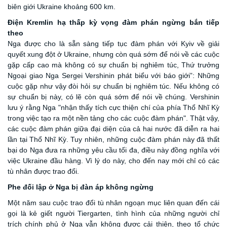
biên giới Ukraine khoảng 600 km.
Điện Kremlin hạ thấp kỳ vọng đàm phán ngừng bắn tiếp
theo
Nga được cho là sẵn sàng tiếp tục đàm phán với Kyiv về giải
quyết xung đột ở Ukraine, nhưng còn quá sớm để nói về các cuộc
gặp cấp cao mà không có sự chuẩn bị nghiêm túc, Thứ trưởng
Ngoại giao Nga Sergei Vershinin phát biểu với
báo giới”:
Những
cuộc gặp như vậy đòi hỏi sự chuẩn bị nghiêm túc. Nếu không có
sự chuẩn bị này, có lẽ còn quá sớm để nói về chúng. Vershinin
lưu ý rằng Nga "nhận thấy tích cực thiện chí của phía Thổ Nhĩ Kỳ
trong việc tạo ra một nền tảng cho các cuộc đàm phán". Thật vậy,
các cuộc đàm phán giữa đại diện của cả hai nước đã diễn ra hai
lần tại Thổ Nhĩ Kỳ. Tuy nhiên, những cuộc đàm phán này đã thất
bại do Nga đưa ra những yêu cầu tối đa, điều này đồng nghĩa với
việc Ukraine đầu hàng. Vì lý do này, cho đến nay mới chỉ có các
tù nhân được trao đổi.
Phe đối lập ở Nga bị đàn áp không ngừng
Một năm sau cuộc trao đổi tù nhân ngoạn mục liên quan đến cái
gọi là kẻ giết người Tiergarten, tình hình của những người chỉ
trích chính phủ ở Nga vẫn không được cải thiện, theo tổ chức