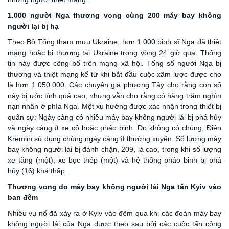
1.000 người Nga thương
vong
cùng 200 máy bay không
người lại
bị hạ
Theo Bộ Tổng tham mưu Ukraine, hơn 1.000 binh sĩ Nga đã thiệt
mạng hoặc bị thương tại Ukraine trong vòng 24 giờ qua. Thông
tin này được công bố trên
mạng xã hội
. Tổng số người Nga bị
thương và thiệt mạng kể từ khi bắt đầu cuộc xâm lược được cho
là hơn 1.050.000. Các chuyên gia phương Tây cho rằng con số
này bị ước tính quá cao, nhưng vẫn cho rằng có hàng trăm nghìn
nạn nhân ở phía Nga. Một xu hướng được xác nhận trong thiết bị
quân sự: Ngày càng có nhiều máy bay không người lái bị phá hủy
và ngày càng ít xe cộ hoặc pháo binh. Do không có chúng, Điện
Kremlin sử dụng chúng ngày càng ít thường xuyên. Số lượng máy
bay không người lái bị đánh chặn, 209, là cao, trong khi số lượng
xe tăng (một), xe bọc thép (một) và hệ thống pháo binh bị phá
hủy (16) khá thấp.
Thương vong do m
áy bay không người lái
Nga
tấn Kyiv vào
ban đêm
Nhiều vụ nổ đã xảy ra ở Kyiv vào đêm qua khi các đoàn máy bay
không người lái của Nga được theo sau bởi các cuộc tấn công