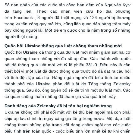
Số nạn nhân của các cuộc tấn công ban đêm của Nga vào Kyiv
đã tăng lên. Theo các nhân viên cứu hộ địa phương
trên
Facebook
, 8 người đã thiệt mạng và 124 người bị thương
trong vụ tấn công quy mô lớn, cũng liên quan đến hàng trăm máy
bay không người lái. Một trẻ em được cho là nằm trong số những
người thiệt mạng.
Quốc hội Ukraine thông qua luật chống tham nhũng mới
Quốc hội Ukraine đã thông qua dự luật mới nhằm giám sát hai cơ
quan chống tham nhũng với đa số áp đảo. Các thành viên quốc
hội đã thông qua luật mới với tỷ lệ phiếu 331-0. Điều này là cần
thiết bởi vì một luật đã được thông qua trước đó đã đặt ra câu hỏi
về tính độc lập của họ. Hàng ngàn người đã biểu tình tại nhiều
thành phố của Ukraine phản đối luật do Tổng thống Zelensky
thông qua. Sau đó, ông tuyên bố sẽ đệ trình một dự luật mới. Các
cơ quan chống tham nhũng đã tham gia vào quá trình này.
Danh tiếng của Zelensky đã bị tổn hại nghiêm trọng
Ukraine không chỉ phải đối mặt với kẻ thù bên ngoài mà còn phải
chịu áp lực chính trị ngày càng gia tăng trong nước: Một đạo luật
chống tham nhũng gây tranh cãi đang châm ngòi cho các cuộc
biểu tình trên toàn quốc - cuộc biểu tình lớn nhất kể từ khi chiến