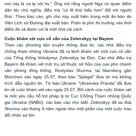
nơi này là xa lạ với họ." Ông nói rằng người Nga có quan điểm
dân tộc chủ nghĩa, điều mà "có lẽ khó hiểu hơn" đối với người
Đức. Theo báo cáo, ghi chú này xuất hiện trong một ấn bản do
Viện Lịch sử Đương đại xuất bản. Putin là phó thị trưởng vào thời
điểm đó và được coi là một nhà cải cách.
Cuộc khám
xét
cựu cố vấn của Zelenskyy tại Bayern
Theo các phương tiện truyền thông đưa tin, các nhà điều tra
chống tham nhũng Ukraine đã ra lệnh khám xét một cựu cố vấn
của Tổng thống Volodymyr Zelenskyy tại Đức. Các nhà điều tra
Bayern
đã khám xét một trụ
sở
thuộc sở hữu của cựu phó chánh
văn phòng tổng thống, Rostyslav Shurma, tại Starnberg gần
München vào ngày 15
.0
7, theo báo "Spiegel" đưa tin mà không
trích dẫn nguồn tin. Tờ báo Ukraine "Ukrainska Pravda" đã đưa
tin về cuộc khám
xét
vào ngày 25
.0
7. Bối cảnh của cuộc khám
xét
là một yêu cầu hỗ trợ pháp lý từ Cục Chống Tham nhũng Quốc
gia Ukraine (NABU), các báo cáo cho biết. Zelenskyy đã sa thải
Shurma vào tháng 9 năm ngoái như một phần của một cuộc trao
đổi nhân sự lớn.