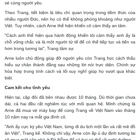
sẻ cùng người yêu.
Theo Trang, tiết kiệm là tiêu chí quan trọng trong tiềm thức của
nhiều người Đức, nên họ có thể không phóng khoáng như người
Việt. Tuy nhiên, cách Arne thể hiện khiến cô cảm thấy an tâm.
"Cách anh thể hiện qua hành động khiến tôi cảm thấy anh ấy là
chỗ vững chắc và là một người tử tế để có thể tiếp tục và tiến xa
hơn trong tương lai", Trang tâm sự.
Arne luôn chủ động giúp đỡ người yêu còn Trang học cách thấu
hiểu sự chân thành đằng sau những lời nói trực diện. Chính sự
hòa hợp trong tính cách và lối suy nghĩ giúp họ vượt qua khác
biệt.
Cam kết cho tình yêu
Hiện tại, cặp đôi đã bên nhau được 10 tháng. Dù thời gian chưa
dài, cả hai đều rất nghiêm túc với mối quan hệ. Minh chứng là
Arne đã mua vé máy bay để cùng Trang về Việt Nam vào tháng
10 năm nay ra mắt gia đình cô.
"Anh ấy cực kỳ yêu Việt Nam, từng đi du lịch một lần và rất mê đồ
ăn Việt", Trang kể. Không chỉ vậy, Arne còn ấp ủ dự định tương lai
sẽ mua một căn nhà ở Đà Nẵng để cả hai có thể về nghỉ dưỡng.