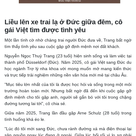
Liều lên xe trai lạ ở Đức giữa đêm, cô
gái Việt tìm được tình yêu
Một lần tình cờ nhờ chàng trai người Đức đưa về, Trang bất ngờ
tìm thấy tình yêu sau cuộc gặp gỡ định mệnh nơi đất khách.
Nguyễn Ngọc Thuỳ Trang (23 tuổi) hiện sinh sống và làm việc tại
thành phố Düsseldorf (Đức). Năm 2025, cô gái Việt sang Đức du
học ngành Trợ lý nha khoa với mong muốn mở mang kiến thức
và trực tiếp trải nghiệm những nền văn hóa mới mẻ tại châu Âu.
"Mục tiêu lớn nhất của tôi là được học hỏi và sống trong một môi
trường hoàn toàn mới. Nhưng bất ngờ đã đến khi cuộc gặp gỡ
định mệnh cho tôi gặp anh, người sẽ gắn bó với tôi trong chặng
đường tương lai tới", cô chia sẻ.
Giữa năm 2025, Trang lần đầu gặp Arne Schulz (28 tuổi) trong
tình huống khá éo le.
"Lúc đó tôi mới sang Đức, chưa rành đường xá mà điện thoại lại
sập nguồn ngay lúc đang ở ngoài. Giữa lúc bối rối vì lo sợ phải