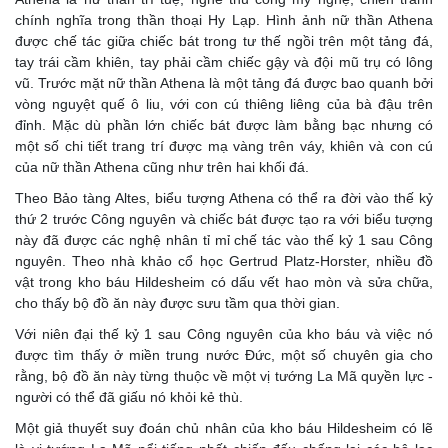
chính nghĩa trong thần thoại Hy Lạp. Hình ảnh nữ thần Athena
được chế tác giữa chiếc bát trong tư thế ngồi trên một tảng đá,
tay trái cầm khiên, tay phải cầm chiếc gậy và đội mũ trụ có lông
vũ. Trước mặt nữ thần Athena là một tảng đá được bao quanh bởi
vòng nguyệt quế ô liu, với con cú thiêng liêng của bà đậu trên
đỉnh. Mặc dù phần lớn chiếc bát được làm bằng bạc nhưng có
một số chi tiết trang trí được mạ vàng trên váy, khiên và con cú
của nữ thần Athena cũng như trên hai khối đá.
Theo Bảo tàng Altes, biểu tượng Athena có thể ra đời vào thế kỷ
thứ 2 trước Công nguyên và chiếc bát được tạo ra với biểu tượng
này đã được các nghệ nhân tỉ mỉ chế tác vào thế kỷ 1 sau Công
nguyên. Theo nhà khảo cổ học Gertrud Platz-Horster, nhiều đồ
vật trong kho báu Hildesheim có dấu vết hao mòn và sửa chữa,
cho thấy bộ đồ ăn này được sưu tầm qua thời gian.
Với niên đại thế kỷ 1 sau Công nguyên của kho báu và việc nó
được tìm thấy ở miền trung nước Đức, một số chuyên gia cho
rằng, bộ đồ ăn này từng thuộc về một vị tướng La Mã quyền lực -
người có thể đã giấu nó khỏi kẻ thù.
Một giả thuyết suy đoán chủ nhân của kho báu Hildesheim có lẽ