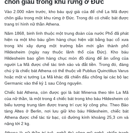
chôn giấu trong khu rừng ở Đức
Vào 2.000 năm trước, kho báu quý giá của đế chế La Mã được
chôn giấu trong một khu rừng ở Đức. Trong đó có chiếc bát được
trang trí hình nữ thần Athena.
Năm 1868, binh lính thuộc một trung đoàn của nước Phổ đã phát
hiện ra một kho báu gồm hàng chục hiện vật bằng bạc cổ xưa
trong khi xây dựng một trường bắn mới gần thành phố
Hildesheim (ngày nay thuộc lãnh thổ của Đức). Kho báu
Hildesheim bao gồm hàng chục món đồ dùng để ăn uống của
người La Mã được chế tác tinh xảo và đắt tiền. Trong đó, đáng
chú ý là chiếc bát Athena có thể thuộc về Publius Quinctilius Varus
hoặc một vị tướng La Mã khác đã chiến đấu chống lại các bộ lạc
Germanic vào thế kỷ 1 sau Công nguyên.
Chiếc bát Athena, còn được gọi là bát Minerva theo tên La Mã
của nữ thần, là một trong 4 chiếc bát trong kho báu Hildesheim có
biểu tượng trung tâm được trang trí cực kỳ công phu. Theo Bảo
tàng Altes ở Berlin, nơi lưu giữ kho báu Hildesheim, chiếc bát
Athena được chế tác từ bạc, có đường kính khoảng 25,3 cm và
nặng tới 2 kg.
Athena là nữ thần trí tuệ, nghề thủ công mỹ nghệ, chiến tranh