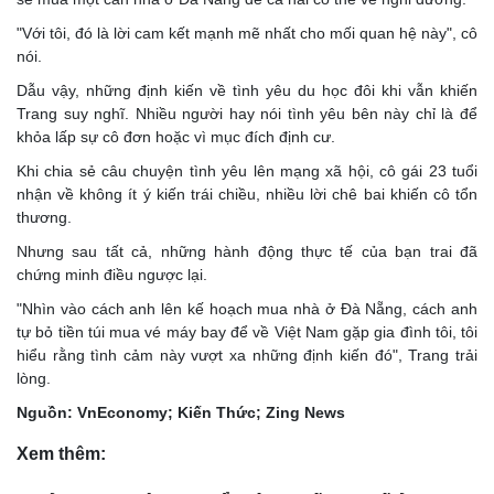
"Với tôi, đó là lời cam kết mạnh mẽ nhất cho mối quan hệ này", cô
nói.
Dẫu vậy, những định kiến về tình yêu du học đôi khi vẫn khiến
Trang suy nghĩ. Nhiều người hay nói tình yêu bên này chỉ là để
khỏa lấp sự cô đơn hoặc vì mục đích định cư.
Khi chia sẻ câu chuyện tình yêu lên mạng xã hội, cô gái 23 tuổi
nhận về không ít ý kiến trái chiều, nhiều lời chê bai khiến cô tổn
thương.
Nhưng sau tất cả, những hành động thực tế của bạn trai đã
chứng minh điều ngược lại.
"Nhìn vào cách anh lên kế hoạch mua nhà ở Đà Nẵng, cách anh
tự bỏ tiền túi mua vé máy bay để về Việt Nam gặp gia đình tôi, tôi
hiểu rằng tình cảm này vượt xa những định kiến đó", Trang trải
lòng.
Nguồn: VnEconomy; Kiến Thức; Zing News
Xem thêm: