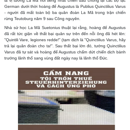
là vị tướng La Mã nổi tiếng nhất chiến đấu chống lại các bộ lạc
German dưới thời hoàng đế Augustus là Publius Quinctilius Varus
- người đã mất toàn bộ ba quân đoàn La Mã trong trận chiến
rừng Teutoburg năm 9 sau Công nguyên.
Nhà sử học La Mã Suetonius thuật lại rằng, hoàng đế Augustus
đã rất tức giận về thất bại quân sự trên đến nỗi ông đã hét lên:
"Quintili Vare, legiones redde!" (tạm dịch là "Quinctilius Varus, hãy
trả lại quân đoàn cho ta!". Sau thất bại lớn đó, tướng Quinctilius
Varus đã tự sát và hoàng đế Augustus chấm dứt chiến dịch bành
trướng lãnh thổ sang vùng đất ngày nay là lãnh thổ Đức.