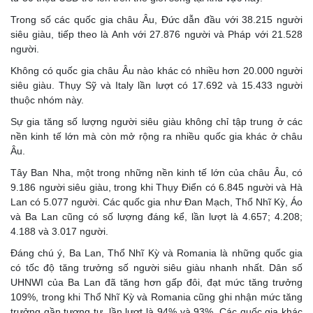
Trong số các quốc gia châu Âu, Đức dẫn đầu với 38.215 người
siêu giàu, tiếp theo là Anh với 27.876 người và Pháp với 21.528
người.
Không có quốc gia châu Âu nào khác có nhiều hơn 20.000 người
siêu giàu. Thụy Sỹ và Italy lần lượt có 17.692 và 15.433 người
thuộc nhóm này.
Sự gia tăng số lượng người siêu giàu không chỉ tập trung ở các
nền kinh tế lớn mà còn mở rộng ra nhiều quốc gia khác ở châu
Âu.
Tây Ban Nha, một trong những nền kinh tế lớn của châu Âu, có
9.186 người siêu giàu, trong khi Thụy Điển có 6.845 người và Hà
Lan có 5.077 người. Các quốc gia như Đan Mạch, Thổ Nhĩ Kỳ, Áo
và Ba Lan cũng có số lượng đáng kể, lần lượt là 4.657; 4.208;
4.188 và 3.017 người.
Đáng chú ý, Ba Lan, Thổ Nhĩ Kỳ và Romania là những quốc gia
có tốc độ tăng trưởng số người siêu giàu nhanh nhất. Dân số
UHNWI của Ba Lan đã tăng hơn gấp đôi, đạt mức tăng trưởng
109%, trong khi Thổ Nhĩ Kỳ và Romania cũng ghi nhận mức tăng
trưởng gần tương tự, lần lượt là 94% và 93%. Các quốc gia khác