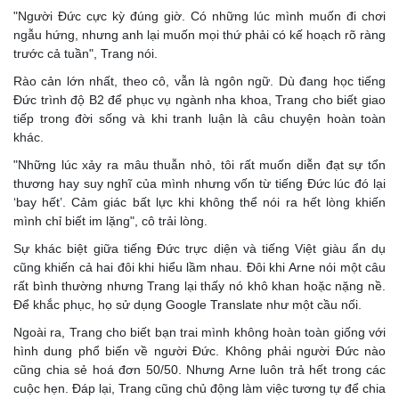
"Người Đức cực kỳ đúng giờ. Có những lúc mình muốn đi chơi
ngẫu hứng, nhưng anh lại muốn mọi thứ phải có kế hoạch rõ ràng
trước cả tuần", Trang nói.
Rào cản lớn nhất, theo cô, vẫn là ngôn ngữ. Dù đang học tiếng
Đức trình độ B2 để phục vụ ngành nha khoa, Trang cho biết giao
tiếp trong đời sống và khi tranh luận là câu chuyện hoàn toàn
khác.
"Những lúc xảy ra mâu thuẫn nhỏ, tôi rất muốn diễn đạt sự tổn
thương hay suy nghĩ của mình nhưng vốn từ tiếng Đức lúc đó lại
‘bay hết’. Cảm giác bất lực khi không thể nói ra hết lòng khiến
mình chỉ biết im lặng", cô trải lòng.
Sự khác biệt giữa tiếng Đức trực diện và tiếng Việt giàu ẩn dụ
cũng khiến cả hai đôi khi hiểu lầm nhau. Đôi khi Arne nói một câu
rất bình thường nhưng Trang lại thấy nó khô khan hoặc nặng nề.
Để khắc phục, họ sử dụng Google Translate như một cầu nối.
Ngoài ra, Trang cho biết bạn trai mình không hoàn toàn giống với
hình dung phổ biến về người Đức. Không phải người Đức nào
cũng chia sẻ hoá đơn 50/50. Nhưng Arne luôn trả hết trong các
cuộc hẹn. Đáp lại, Trang cũng chủ động làm việc tương tự để chia