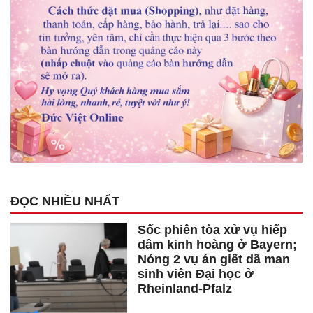
ĐỌC NHIỀU NHẤT
Sốc phiên tòa xử vụ hiếp
dâm kinh hoàng ở Bayern;
Nóng 2 vụ án giết dã man
sinh viên Đại học ở
Rheinland-Pfalz