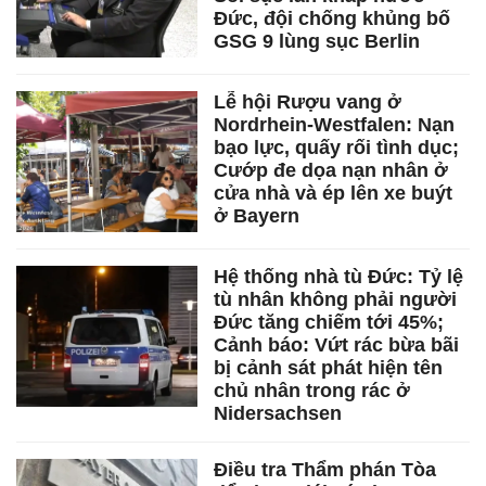
Đức, đội chống khủng bố
GSG 9 lùng sục Berlin
Lễ hội Rượu vang ở
Nordrhein-Westfalen: Nạn
bạo lực, quấy rối tình dục;
Cướp đe dọa nạn nhân ở
cửa nhà và ép lên xe buýt
ở Bayern
Hệ thống nhà tù Đức: Tỷ lệ
tù nhân không phải người
Đức tăng chiếm tới 45%;
Cảnh báo: Vứt rác bừa bãi
bị cảnh sát phát hiện tên
chủ nhân trong rác ở
Nidersachsen
Điều tra Thẩm phán Tòa