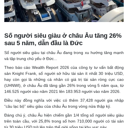
Số người siêu giàu ở châu Âu tăng 26%
sau 5 năm, dẫn đầu là Đức
Số người siêu giàu tại châu Âu đang trong xu hướng tăng mạnh
và tập trung chủ yếu ở Đức...
Theo báo cáo Wealth Report 2026 của công ty tư vấn bất động
sản Knight Frank, số người sở hữu tài sản ít nhất 30 triệu USD,
hay còn gọi là những cá nhân có giá trị tài sản ròng cực cao
(UHNWI), ở châu Âu đã tăng gần 26% trong vòng 5 năm qua, từ
146.525 người vào năm 2021 lên 183.953 người vào năm 2026.
Điều này đồng nghĩa với việc có thêm 37,428 người gia nhập
“câu lạc bộ” siêu giàu của châu Âu trong vòng nửa thập kỷ.
Đáng chú ý, châu Âu hiện chiếm gần 1/4 tổng số người siêu giàu
trên toàn cầu, với 25,8% trong số hơn 710,000 người có tài sản
từ 30 triệu USD trở lên trên thế giới sống tại khu vực này.