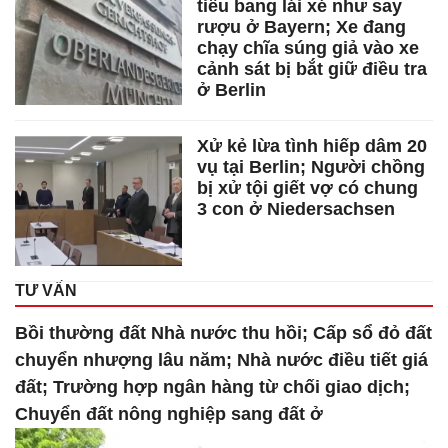
tiểu bang lái xé như say
rượu ở Bayern; Xe đang
chạy chĩa súng giả vào xe
cảnh sát bị bắt giữ điều tra
ở Berlin
Xử kẻ lừa tình hiếp dâm 20
vụ tại Berlin; Người chồng
bị xử tội giết vợ có chung
3 con ở Niedersachsen
TƯ VẤN
Bồi thường đất Nhà nước thu hồi; Cấp sổ đỏ đất
chuyển nhượng lâu năm; Nhà nước điều tiết giá
đất; Trường hợp ngân hàng từ chối giao dịch;
Chuyển đất nông nghiệp sang đất ở