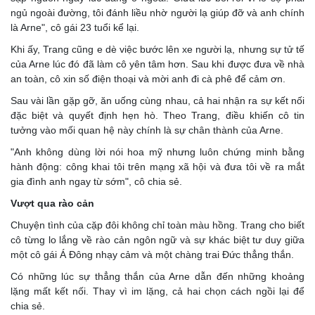
ngủ ngoài đường, tôi đánh liều nhờ người lạ giúp đỡ và anh chính
là Arne", cô gái 23 tuổi kể lại.
Khi ấy, Trang cũng e dè việc bước lên xe người lạ, nhưng sự tử tế
của Arne lúc đó đã làm cô yên tâm hơn. Sau khi được đưa về nhà
an toàn, cô xin số điện thoại và mời anh đi cà phê để cảm ơn.
Sau vài lần gặp gỡ, ăn uống cùng nhau, cả hai nhận ra sự kết nối
đặc biệt và quyết định hẹn hò. Theo Trang, điều khiến cô tin
tưởng vào mối quan hệ này chính là sự chân thành của Arne.
"Anh không dùng lời nói hoa mỹ nhưng luôn chứng minh bằng
hành động: công khai tôi trên mạng xã hội và đưa tôi về ra mắt
gia đình anh ngay từ sớm", cô chia sẻ.
Vượt qua rào cản
Chuyện tình của cặp đôi không chỉ toàn màu hồng. Trang cho biết
cô từng lo lắng về rào cản ngôn ngữ và sự khác biệt tư duy giữa
một cô gái Á Đông nhạy cảm và một chàng trai Đức thẳng thắn.
Có những lúc sự thẳng thắn của Arne dẫn đến những khoảng
lặng mất kết nối. Thay vì im lặng, cả hai chọn cách ngồi lại để
chia sẻ.