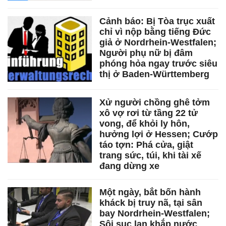
Cảnh báo: Bị Tòa trục xuất
chỉ vì nộp bằng tiếng Đức
giả ở Nordrhein-Westfalen;
Người phụ nữ bị đâm
phóng hỏa ngay trước siêu
thị ở Baden-Württemberg
Xử người chồng ghê tởm
xô vợ rơi từ tầng 22 tử
vong, để khỏi ly hôn,
hưởng lợi ở Hessen; Cướp
táo tợn: Phá cửa, giật
trang sức, túi, khi tài xế
đang dừng xe
Một ngày, bắt bốn hành
kháck bị truy nã, tại sân
bay Nordrhein-Westfalen;
Sôi sục lan khắp nước