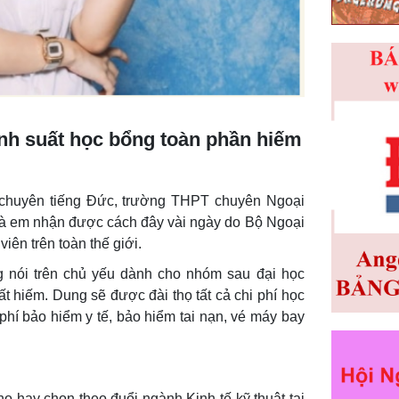
nh suất học bổng toàn phần hiếm
chuyên tiếng Đức, trường THPT chuyên Ngoại
à em nhận được cách đây vài ngày do Bộ Ngoại
viên trên toàn thế giới.
 nói trên chủ yếu dành cho nhóm sau đại học
rất hiếm. Dung sẽ được đài thọ tất cả chi phí học
ợ phí bảo hiểm y tế, bảo hiểm tai nạn, vé máy bay
 hay chọn theo đuổi ngành Kinh tế kỹ thuật tại