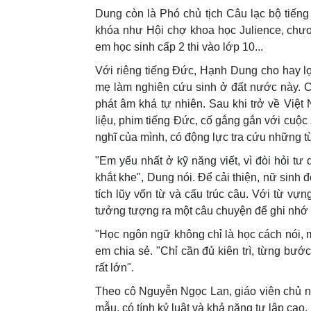
Dung còn là Phó chủ tịch Câu lạc bộ tiến
khóa như Hội chợ khoa học Julience, chươ
em học sinh cấp 2 thi vào lớp 10...
Với riêng tiếng Đức, Hạnh Dung cho hay lợi
mẹ làm nghiên cứu sinh ở đất nước này. C
phát âm khá tự nhiên. Sau khi trở về Việt
liệu, phim tiếng Đức, cố gắng gắn với cuộ
nghĩ của mình, có động lực tra cứu những t
"Em yếu nhất ở kỹ năng viết, vì đòi hỏi tư
khắt khe", Dung nói. Để cải thiện, nữ sinh 
tích lũy vốn từ và cấu trúc câu. Với từ vự
tưởng tượng ra một câu chuyện để ghi nhớ 
"Học ngôn ngữ không chỉ là học cách nói, m
em chia sẻ. "Chỉ cần đủ kiên trì, từng b
rất lớn".
Theo cô Nguyễn Ngọc Lan, giáo viên chủ n
mẫu, có tính kỷ luật và khả năng tự lập cao.