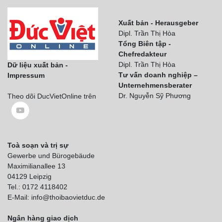
Xuất bản - Herausgeber
Dipl. Trần Thị Hòa
Tổng Biên tập -
Chefredakteur
Dipl. Trần Thị Hòa
Dữ liệu xuất bản -
Tư vấn doanh nghiệp –
Impressum
Unternehmensberater
Dr. Nguyễn Sỹ Phương
Theo dõi DucVietOnline trên
Toà soạn và trị sự
Gewerbe und Bürogebäude
Maximilianallee 13
04129 Leipzig
Tel.: 0172 4118402
E-Mail: info@thoibaovietduc.de
Ngân hàng giao dịch