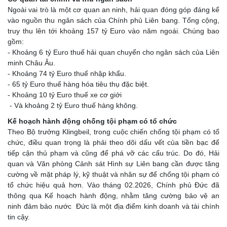
Ngoài vai trò là một cơ quan an ninh, hải quan đóng góp đáng kể
vào nguồn thu ngân sách của Chính phủ Liên bang. Tổng cộng,
truy thu lên tới khoảng 157 tỷ Euro vào năm ngoái. Chúng bao
gồm:
- Khoảng 6 tỷ Euro thuế hải quan chuyển cho ngân sách của Liên
minh Châu Âu.
- Khoảng 74 tỷ Euro thuế nhập khẩu.
- 65 tỷ Euro thuế hàng hóa tiêu thụ đặc biệt.
- Khoảng 10 tỷ Euro thuế xe cơ giới
- Và khoảng 2 tỷ Euro thuế hàng không.
Kế hoạch hành động chống tội phạm có tổ chức
Theo Bộ trưởng Klingbeil, trong cuộc chiến chống tội phạm có tổ
chức, điều quan trọng là phải theo dõi dấu vết của tiền bạc để
tiếp cận thủ phạm và cũng để phá vỡ các cấu trúc. Do đó, Hải
quan và Văn phòng Cảnh sát Hình sự Liên bang cần được tăng
cường về mặt pháp lý, kỹ thuật và nhân sự để chống tội phạm có
tổ chức hiệu quả hơn. Vào tháng 02.2026, Chính phủ Đức đã
thông qua Kế hoạch hành động, nhằm tăng cường bảo vệ an
ninh đảm bảo nước Đức là một địa điểm kinh doanh và tài chính
tin cậy.