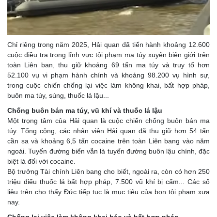
Chỉ riêng trong năm 2025, Hải quan đã tiến hành khoảng 12.600
cuộc điều tra trong lĩnh vực tội phạm ma túy xuyên biên giới trên
toàn Liên ban, thu giữ khoảng 69 tấn ma túy và truy tố hơn
52.100 vụ vi phạm hành chính và khoảng 98.200 vụ hình sự,
trong cuộc chiến chống lại việc làm không khai, bất hợp pháp,
buôn ma túy, súng, thuốc lá lậu...
Chống buôn bán ma túy, vũ khí và thuốc lá lậu
Một trọng tâm của Hải quan là cuộc chiến chống buôn bán ma
túy. Tổng cộng, các nhân viên Hải quan đã thu giữ hơn 54 tấn
cần sa và khoảng 6,5 tấn cocaine trên toàn Liên bang vào năm
ngoái. Tuyến đường biển vẫn là tuyến đường buôn lậu chính, đặc
biệt là đối với cocaine.
Bộ trưởng Tài chính Liên bang cho biết, ngoài ra, còn có hơn 250
triệu điếu thuốc lá bất hợp pháp, 7.500 vũ khí bị cấm... Các số
liệu trên cho thấy Đức tiếp tục là mục tiêu của bọn tội phạm xưa
nay.