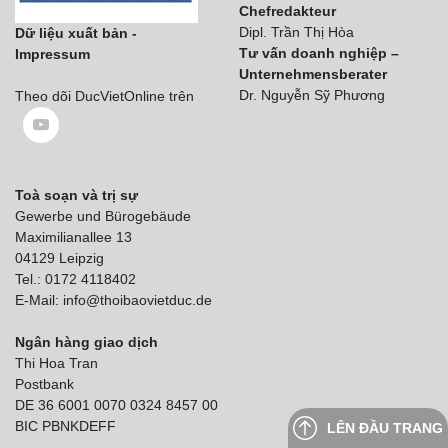
Chefredakteur
Dipl. Trần Thị Hòa
Dữ liệu xuất bản -
Tư vấn doanh nghiệp –
Impressum
Unternehmensberater
Dr. Nguyễn Sỹ Phương
Theo dõi DucVietOnline trên
Toà soạn và trị sự
Gewerbe und Bürogebäude
Maximilianallee 13
04129 Leipzig
Tel.: 0172 4118402
E-Mail: info@thoibaovietduc.de
Ngân hàng giao dịch
Thi Hoa Tran
Postbank
DE 36 6001 0070 0324 8457 00
BIC PBNKDEFF
LÊN ĐẦU TRANG