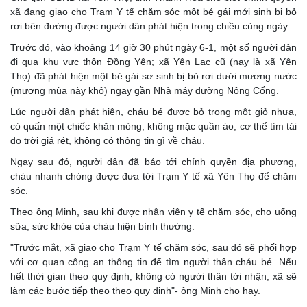
xã đang giao cho Trạm Y tế chăm sóc một bé gái mới sinh bị bỏ
rơi bên đường được người dân phát hiện trong chiều cùng ngày.
Trước đó, vào khoảng 14 giờ 30 phút ngày 6-1, một số người dân
đi qua khu vực thôn Đồng Yên; xã Yên Lạc cũ (nay là xã Yên
Thọ) đã phát hiện một bé gái sơ sinh bị bỏ rơi dưới mương nước
(mương mùa này khô) ngay gần Nhà máy đường Nông Cống.
Lúc người dân phát hiện, cháu bé được bỏ trong một giỏ nhựa,
có quấn một chiếc khăn mỏng, không mặc quần áo, cơ thể tím tái
do trời giá rét, không có thông tin gì về cháu.
Ngay sau đó, người dân đã báo tới chính quyền địa phương,
cháu nhanh chóng được đưa tới Trạm Y tế xã Yên Thọ để chăm
sóc.
Theo ông Minh, sau khi được nhân viên y tế chăm sóc, cho uống
sữa, sức khỏe của cháu hiện bình thường.
"Trước mắt, xã giao cho Trạm Y tế chăm sóc, sau đó sẽ phối hợp
với cơ quan công an thông tin để tìm người thân cháu bé. Nếu
hết thời gian theo quy định, không có người thân tới nhận, xã sẽ
làm các bước tiếp theo theo quy định"- ông Minh cho hay.