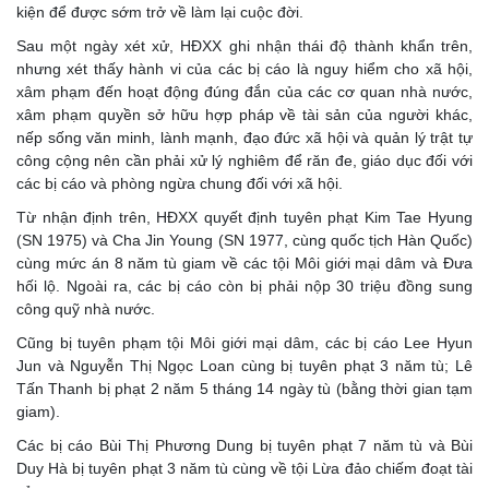
kiện để được sớm trở về làm lại cuộc đời.
Sau một ngày xét xử, HĐXX ghi nhận thái độ thành khẩn trên,
nhưng xét thấy hành vi của các bị cáo là nguy hiểm cho xã hội,
xâm phạm đến hoạt động đúng đắn của các cơ quan nhà nước,
xâm phạm quyền sở hữu hợp pháp về tài sản của người khác,
nếp sống văn minh, lành mạnh, đạo đức xã hội và quản lý trật tự
công cộng nên cần phải xử lý nghiêm để răn đe, giáo dục đối với
các bị cáo và phòng ngừa chung đối với xã hội.
Từ nhận định trên, HĐXX quyết định tuyên phạt Kim Tae Hyung
(SN 1975) và Cha Jin Young (SN 1977, cùng quốc tịch Hàn Quốc)
cùng mức án 8 năm tù giam về các tội Môi giới mại dâm và Đưa
hối lộ. Ngoài ra, các bị cáo còn bị phải nộp 30 triệu đồng sung
công quỹ nhà nước.
Cũng bị tuyên phạm tội Môi giới mại dâm, các bị cáo Lee Hyun
Jun và Nguyễn Thị Ngọc Loan cùng bị tuyên phạt 3 năm tù; Lê
Tấn Thanh bị phạt 2 năm 5 tháng 14 ngày tù (bằng thời gian tạm
giam).
Các bị cáo Bùi Thị Phương Dung bị tuyên phạt 7 năm tù và Bùi
Duy Hà bị tuyên phạt 3 năm tù cùng về tội Lừa đảo chiếm đoạt tài