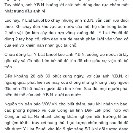
Tuy nhiên, anh Y.B.N. buông lời chửi bới, dùng dao rựa chém một
nhát trúng đầu anh rể.
Lúc này, Y Liat Enuôl bỏ chạy nhưng anh Y.B.N. vẫn cầm rựa đuổi
theo. Khi chạy đến khu vực ao nước của một hộ dân trong buôn,
2 bên vật lộn làm cây dao rựa văng xuống đất. Y Liat Enuôl đã
dùng 2 tay bóp cổ, cầm dao rựa đè mạnh phần lưỡi vào vùng cổ
của em vợ khiến nạn nhân gục tại chỗ.
Chưa dừng lại, Y Liat Enuôl kéo anh Y.B.N. xuống ao nước rồi lấy
gốc cây và đá hộc bên bờ hồ đè lên để che giấu sự việc rồi bỏ
trốn.
Đến khoảng 20 giờ 30 phút cùng ngày, vợ của anh Y.B.N. đi
ngang qua, phát hiện xe máy của chồng nhưng không thấy người
đâu nên đã hô hoán người dân tìm kiếm. Sau đó, mọi người phát
hiện thi thể của anh Y.B.N. dưới ao nước.
Nguồn tin trên báo VOV.VN cho biết thêm, sau khi nhận tin báo,
các phòng nghiệp vụ của Công an tỉnh Đắk Lắk phối hợp với
Công an xã Ea Na nhanh chóng khám nghiệm hiện trường, khám
nghiệm tử thi, truy xét hung thủ. Lực lượng chức năng sau đó đã
bắt được Y Liat Enuôl vào lúc 9 giờ sáng 5/1 khi đối tượng đang