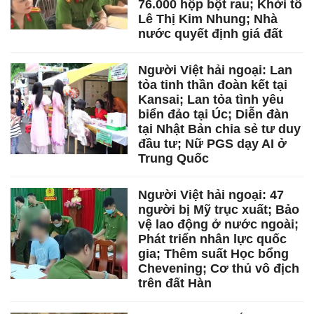
76.000 hộp bột rau; Khởi tố
Lê Thị Kim Nhung; Nhà
nước quyết định giá đất
Người Việt hải ngoại: Lan
tỏa tinh thần đoàn kết tại
Kansai; Lan tỏa tình yêu
biển đảo tại Úc; Diễn đàn
tại Nhật Bản chia sẻ tư duy
đầu tư; Nữ PGS dạy AI ở
Trung Quốc
Người Việt hải ngoại: 47
người bị Mỹ trục xuất; Bảo
vệ lao động ở nước ngoài;
Phát triển nhân lực quốc
gia; Thêm suất Học bổng
Chevening; Cơ thủ vô địch
trên đất Hàn