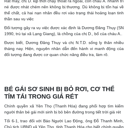
Rất may, chị D. kịp thời chạy thoát ra ngoài, còn cháu A. nhanh trí
né được nhát chém nên không bị thương. Dù không bị tổn hại về
thể chất, cả hai nạn nhân đều rơi vào trạng thái hoảng loạn tinh
thần sau vụ việc
Đối tượng gây ra vụ việc được xác định là Dương Đăng Thụy (SN
1990, trú tại xã Lạng Giang), là chồng của chị D., bố của cháu A..
Được biết, Dương Đăng Thụy và chị N.T.D. sống ly thân nhiều
tháng nay. Hiện, nguyên nhân dẫn đến hành vi manh động của
đối tượng đang được cơ quan chức năng điều tra, làm rõ.
BÉ GÁI SƠ SINH BỊ BỎ RƠI, CƠ THỂ
TÍM TÁI TRONG GIÁ RÉT
Chính quyền xã Yên Thọ (Thanh Hóa) đang phối hợp tìm kiếm
người thân bé gái mới sinh bị bỏ bên đường trong tiết trời giá rét
Tối 6-1, trao đổi với Báo Người Lao Động, ông Đỗ Thanh Minh,
Chủ tịch UBND xã Yên Thọ, tỉnh Thanh Hóa cho biết chính quyền