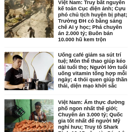
Việt Nam: Truy bắt nguyên
kế toán Cục điện ảnh; Cựu
phó chủ tịch huyện bị phạt;
Trường ĐH có bằng sáng
chế AI y học; Phá chuyên
án 2.000 tỷ; Buôn bán
10.000 hũ kem trộn
Uống café giảm sa sút trí
tuệ; Môn thể thao giúp kéo
dài tuổi thọ; Người lớn tuổi
uống vitamin tổng hợp mỗi
ngày; 4 thói quen giúp thần
thái, diện mạo khởi sắc
Việt Nam: Ẩm thực đường
phố ngon nhất thế giới;
Chuyên án 3.000 tỷ; Quốc
gia tốt nhất để người Mỹ
nghỉ hưu; Truy tố Shark