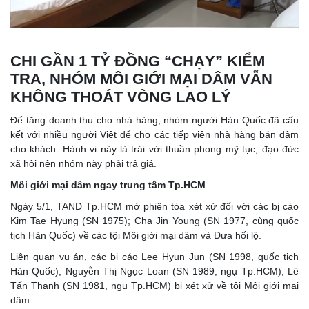
CHI GẦN 1 TỶ ĐỒNG “CHẠY” KIỂM
TRA, NHÓM MÔI GIỚI MẠI DÂM VẪN
KHÔNG THOÁT VÒNG LAO LÝ
Để tăng doanh thu cho nhà hàng, nhóm người Hàn Quốc đã cấu
kết với nhiều người Việt để cho các tiếp viên nhà hàng bán dâm
cho khách. Hành vi này là trái với thuần phong mỹ tục, đạo đức
xã hội nên nhóm này phải trả giá.
Môi giới mại dâm ngay trung tâm Tp.HCM
Ngày 5/1, TAND Tp.HCM mở phiên tòa xét xử đối với các bị cáo
Kim Tae Hyung (SN 1975); Cha Jin Young (SN 1977, cùng quốc
tịch Hàn Quốc) về các tội Môi giới mại dâm và Đưa hối lộ.
Liên quan vụ án, các bị cáo Lee Hyun Jun (SN 1998, quốc tịch
Hàn Quốc); Nguyễn Thị Ngọc Loan (SN 1989, ngụ Tp.HCM); Lê
Tấn Thanh (SN 1981, ngụ Tp.HCM) bị xét xử về tội Môi giới mại
dâm.