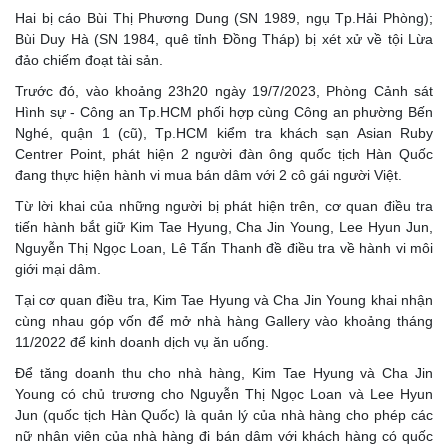
Hai bị cáo Bùi Thị Phương Dung (SN 1989, ngụ Tp.Hải Phòng);
Bùi Duy Hà (SN 1984, quê tỉnh Đồng Tháp) bị xét xử về tội Lừa
đảo chiếm đoạt tài sản.
Trước đó, vào khoảng 23h20 ngày 19/7/2023, Phòng Cảnh sát
Hình sự - Công an Tp.HCM phối hợp cùng Công an phường Bến
Nghé, quận 1 (cũ), Tp.HCM kiểm tra khách sạn Asian Ruby
Centrer Point, phát hiện 2 người đàn ông quốc tịch Hàn Quốc
đang thực hiện hành vi mua bán dâm với 2 cô gái người Việt.
Từ lời khai của những người bị phát hiện trên, cơ quan điều tra
tiến hành bắt giữ Kim Tae Hyung, Cha Jin Young, Lee Hyun Jun,
Nguyễn Thị Ngọc Loan, Lê Tấn Thanh đề điều tra về hành vi môi
giới mại dâm.
Tại cơ quan điều tra, Kim Tae Hyung và Cha Jin Young khai nhận
cùng nhau góp vốn để mở nhà hàng Gallery vào khoảng tháng
11/2022 để kinh doanh dịch vụ ăn uống.
Để tăng doanh thu cho nhà hàng, Kim Tae Hyung và Cha Jin
Young có chủ trương cho Nguyễn Thị Ngọc Loan và Lee Hyun
Jun (quốc tịch Hàn Quốc) là quản lý của nhà hàng cho phép các
nữ nhân viên của nhà hàng đi bán dâm với khách hàng có quốc