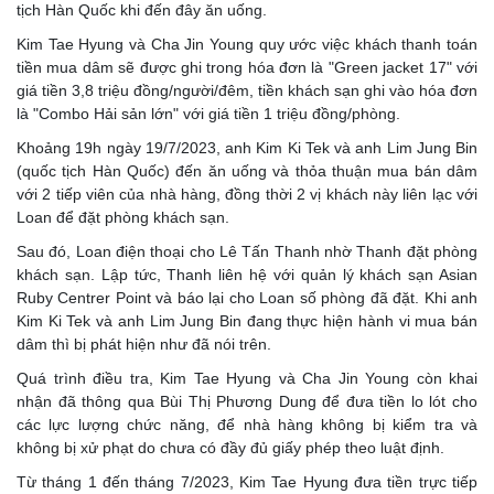
tịch Hàn Quốc khi đến đây ăn uống.
Kim Tae Hyung và Cha Jin Young quy ước việc khách thanh toán
tiền mua dâm sẽ được ghi trong hóa đơn là "Green jacket 17" với
giá tiền 3,8 triệu đồng/người/đêm, tiền khách sạn ghi vào hóa đơn
là "Combo Hải sản lớn" với giá tiền 1 triệu đồng/phòng.
Khoảng 19h ngày 19/7/2023, anh Kim Ki Tek và anh Lim Jung Bin
(quốc tịch Hàn Quốc) đến ăn uống và thỏa thuận mua bán dâm
với 2 tiếp viên của nhà hàng, đồng thời 2 vị khách này liên lạc với
Loan để đặt phòng khách sạn.
Sau đó, Loan điện thoại cho Lê Tấn Thanh nhờ Thanh đặt phòng
khách sạn. Lập tức, Thanh liên hệ với quản lý khách sạn Asian
Ruby Centrer Point và báo lại cho Loan số phòng đã đặt. Khi anh
Kim Ki Tek và anh Lim Jung Bin đang thực hiện hành vi mua bán
dâm thì bị phát hiện như đã nói trên.
Quá trình điều tra, Kim Tae Hyung và Cha Jin Young còn khai
nhận đã thông qua Bùi Thị Phương Dung để đưa tiền lo lót cho
các lực lượng chức năng, để nhà hàng không bị kiểm tra và
không bị xử phạt do chưa có đầy đủ giấy phép theo luật định.
Từ tháng 1 đến tháng 7/2023, Kim Tae Hyung đưa tiền trực tiếp