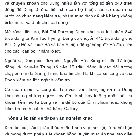
và chuyển khoản cho Dung nhiều lần với tổng số tiền 840 triệu
đồng để Dung đi đưa tiền cho cán bộ thuộc các cơ quan nhà
nước có chức năng kiểm tra, nhằm mục đích để nhà hàng không
bị kiểm tra và đình chỉ hoạt động.
Mở rộng điều tra, Bùi Thị Phương Dung khai sau khi nhận 840
triệu đồng từ Kim Tae Hyung, Dung đã chuyển 441 triệu đồng cho
Bùi Duy Hà và thuê Hà số tiền 5 triệu đồng/tháng để Hà đưa tiền
cho các "cán bộ" nhằm lo lót.
Ngoài ra, Dung còn đưa cho Nguyễn Hữu Sáng số tiền 17 triệu
đồng và Nguyễn Trung số tiền 15 triệu đồng là các đối tượng
chạy xe ôm để Sáng, Trung báo tin cho Hà khi có xe công vụ của
Đoàn kiểm tra liên ngành kiểm tra.
Cơ quan điều tra cũng đã làm việc với những người mà Dung
khai nhưng những người này đều trình bày không nhận bất cứ
khoản tiền nào từ Dung và Hà để bỏ qua lỗi vi phạm hoặc không
kiểm tra hành chính nhà hàng Gallery.
Thông điệp răn đe từ bản án nghiêm khắc
Khai tại tòa, các bị cáo thừa nhận hành vi phạm tội, tỏ ra hối hận
và mong được pháp luật khoan hồng, tuyên mức án nhẹ, tạo điều