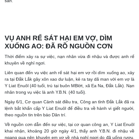
sản.
VỤ ANH RỂ SÁT HẠI EM VỢ, DÌM
XUỐNG AO: ĐÃ RÕ NGUỒN CƠN
Thời điểm xảy ra sự việc, nạn nhân vừa đi nhậu và được anh rể
khuyên về nghỉ ngơi.
Liên quan đến vụ việc anh rể sát hại em vợ rồi dìm xuống ao, xảy
ra tại Đắk Lắk gây xôn xao dư luận, kẻ ra tay dã man với em vợ là
Y Liat Enuôl (40 tuổi, trú tại buôn MBlớt, xã Ea Na, Đắk Lắk). Nạn
nhân trong vụ việc là anh Y.B.N. (40 tuổi).
Ngày 6/1, Cơ quan Cảnh sát điều tra, Công an tỉnh Đắk Lắk đã ra
lệnh bắt khẩn cấp Y Liat Enuôl để điều tra về hành vi giết người,
theo nguồn tin trên báo Dân trí.
Về nguồn cơn dẫn đến sự việc, tại cơ quan công an, Y Liat Enuôl
khai nhận, khoảng 20 giờ ngày 4/1, thấy anh Y.B.N. đi nhậu về
ngang qua nên khuyên em vợ về nhà nghỉ ngơi do đã uống rượu.