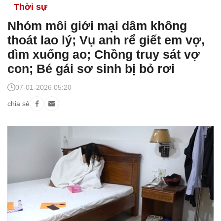
Thời sự
Nhóm môi giới mại dâm không
thoát lao lý; Vụ anh rể giết em vợ,
dìm xuống ao; Chồng truy sát vợ
con; Bé gái sơ sinh bị bỏ rơi
07-01-2026 05:20
chia sẻ