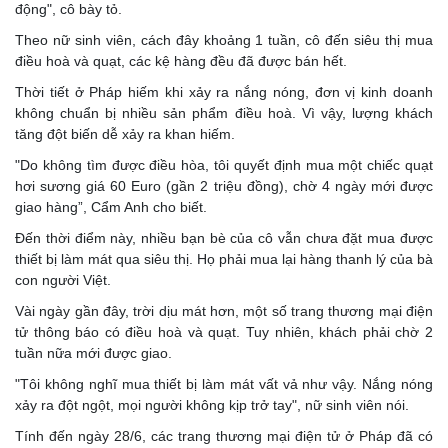
động", cô bày tỏ.
Theo nữ sinh viên, cách đây khoảng 1 tuần, cô đến siêu thị mua
điều hoà và quạt, các kệ hàng đều đã được bán hết.
Thời tiết ở Pháp hiếm khi xảy ra nắng nóng, đơn vị kinh doanh
không chuẩn bị nhiều sản phẩm điều hoà. Vì vậy, lượng khách
tăng đột biến dễ xảy ra khan hiếm.
"Do không tìm được điều hòa, tôi quyết định mua một chiếc quạt
hơi sương giá 60 Euro (gần 2 triệu đồng), chờ 4 ngày mới được
giao hàng”, Cẩm Anh cho biết.
Đến thời điểm này, nhiều bạn bè của cô vẫn chưa đặt mua được
thiết bị làm mát qua siêu thị. Họ phải mua lại hàng thanh lý của bà
con người Việt.
Vài ngày gần đây, trời dịu mát hơn, một số trang thương mại điện
tử thông báo có điều hoà và quạt. Tuy nhiên, khách phải chờ 2
tuần nữa mới được giao.
"Tôi không nghĩ mua thiết bị làm mát vất vả như vậy. Nắng nóng
xảy ra đột ngột, mọi người không kịp trở tay", nữ sinh viên nói.
Tính đến ngày 28/6, các trang thương mại điện tử ở Pháp đã có