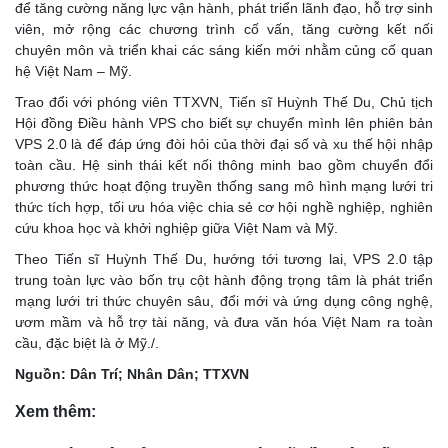
để tăng cường năng lực vận hành, phát triển lãnh đạo, hỗ trợ sinh
viên, mở rộng các chương trình cố vấn, tăng cường kết nối
chuyên môn và triển khai các sáng kiến mới nhằm củng cố quan
hệ Việt Nam – Mỹ.
Trao đổi với phóng viên TTXVN, Tiến sĩ Huỳnh Thế Du, Chủ tịch
Hội đồng Điều hành VPS cho biết sự chuyển mình lên phiên bản
VPS 2.0 là để đáp ứng đòi hỏi của thời đại số và xu thế hội nhập
toàn cầu. Hệ sinh thái kết nối thông minh bao gồm chuyển đổi
phương thức hoạt động truyền thống sang mô hình mạng lưới tri
thức tích hợp, tối ưu hóa việc chia sẻ cơ hội nghề nghiệp, nghiên
cứu khoa học và khởi nghiệp giữa Việt Nam và Mỹ.
Theo Tiến sĩ Huỳnh Thế Du, hướng tới tương lai, VPS 2.0 tập
trung toàn lực vào bốn trụ cột hành động trọng tâm là phát triển
mạng lưới tri thức chuyên sâu, đổi mới và ứng dụng công nghệ,
ươm mầm và hỗ trợ tài năng, và đưa văn hóa Việt Nam ra toàn
cầu, đặc biệt là ở Mỹ./.
Nguồn: Dân Trí; Nhân Dân; TTXVN
Xem thêm: