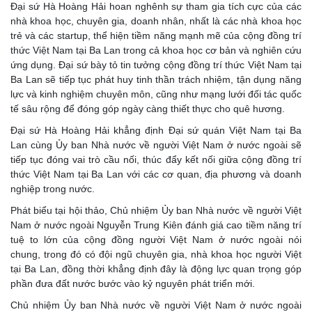
Đại sứ Hà Hoàng Hải hoan nghênh sự tham gia tích cực của các
nhà khoa học, chuyên gia, doanh nhân, nhất là các nhà khoa học
trẻ và các startup, thể hiện tiềm năng mạnh mẽ của cộng đồng trí
thức Việt Nam tại Ba Lan trong cả khoa học cơ bản và nghiên cứu
ứng dụng. Đại sứ bày tỏ tin tưởng cộng đồng trí thức Việt Nam tại
Ba Lan sẽ tiếp tục phát huy tinh thần trách nhiệm, tận dụng năng
lực và kinh nghiệm chuyên môn, cũng như mạng lưới đối tác quốc
tế sâu rộng để đóng góp ngày càng thiết thực cho quê hương.
Đại sứ Hà Hoàng Hải khẳng định Đại sứ quán Việt Nam tại Ba
Lan cùng Ủy ban Nhà nước về người Việt Nam ở nước ngoài sẽ
tiếp tục đóng vai trò cầu nối, thúc đẩy kết nối giữa cộng đồng trí
thức Việt Nam tại Ba Lan với các cơ quan, địa phương và doanh
nghiệp trong nước.
Phát biểu tại hội thảo, Chủ nhiệm Ủy ban Nhà nước về người Việt
Nam ở nước ngoài Nguyễn Trung Kiên đánh giá cao tiềm năng trí
tuệ to lớn của cộng đồng người Việt Nam ở nước ngoài nói
chung, trong đó có đội ngũ chuyên gia, nhà khoa học người Việt
tại Ba Lan, đồng thời khẳng định đây là động lực quan trọng góp
phần đưa đất nước bước vào kỷ nguyên phát triển mới.
Chủ nhiệm Ủy ban Nhà nước về người Việt Nam ở nước ngoài