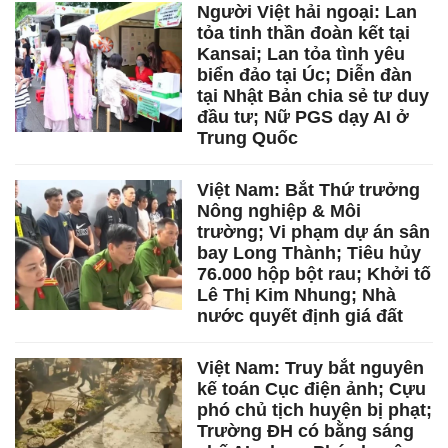
Người Việt hải ngoại: Lan
tỏa tinh thần đoàn kết tại
Kansai; Lan tỏa tình yêu
biển đảo tại Úc; Diễn đàn
tại Nhật Bản chia sẻ tư duy
đầu tư; Nữ PGS dạy AI ở
Trung Quốc
Việt Nam: Bắt Thứ trưởng
Nông nghiệp & Môi
trường; Vi phạm dự án sân
bay Long Thành; Tiêu hủy
76.000 hộp bột rau; Khởi tố
Lê Thị Kim Nhung; Nhà
nước quyết định giá đất
Việt Nam: Truy bắt nguyên
kế toán Cục điện ảnh; Cựu
phó chủ tịch huyện bị phạt;
Trường ĐH có bằng sáng