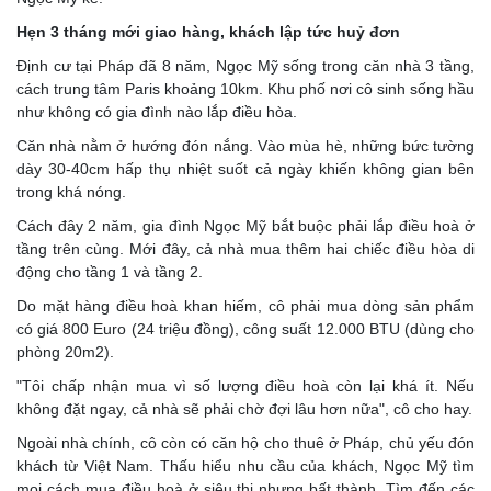
Hẹn 3 tháng mới giao hàng, khách lập tức huỷ đơn
Định cư tại Pháp đã 8 năm, Ngọc Mỹ sống trong căn nhà 3 tầng,
cách trung tâm Paris khoảng 10km. Khu phố nơi cô sinh sống hầu
như không có gia đình nào lắp điều hòa.
Căn nhà nằm ở hướng đón nắng. Vào mùa hè, những bức tường
dày 30-40cm hấp thụ nhiệt suốt cả ngày khiến không gian bên
trong khá nóng.
Cách đây 2 năm, gia đình Ngọc Mỹ bắt buộc phải lắp điều hoà ở
tầng trên cùng. Mới đây, cả nhà mua thêm hai chiếc điều hòa di
động cho tầng 1 và tầng 2.
Do mặt hàng điều hoà khan hiếm, cô phải mua dòng sản phẩm
có giá 800 Euro (24 triệu đồng), công suất 12.000 BTU (dùng cho
phòng 20m2).
"Tôi chấp nhận mua vì số lượng điều hoà còn lại khá ít. Nếu
không đặt ngay, cả nhà sẽ phải chờ đợi lâu hơn nữa", cô cho hay.
Ngoài nhà chính, cô còn có căn hộ cho thuê ở Pháp, chủ yếu đón
khách từ Việt Nam. Thấu hiểu nhu cầu của khách, Ngọc Mỹ tìm
mọi cách mua điều hoà ở siêu thị nhưng bất thành. Tìm đến các