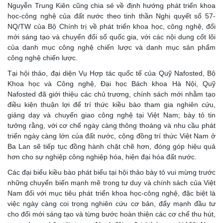
Nguyễn Trung Kiên cũng chia sẻ về định hướng phát triển khoa
học-công nghệ của đất nước theo tinh thần Nghị quyết số 57-
NQ/TW của Bộ Chính trị về phát triển khoa học, công nghệ, đổi
mới sáng tạo và chuyển đổi số quốc gia, với các nội dung cốt lõi
của danh mục công nghệ chiến lược và danh mục sản phẩm
công nghệ chiến lược.
Tại hội thảo, đại diện Vụ Hợp tác quốc tế của Quỹ Nafosted, Bộ
Khoa học và Công nghệ, Đại học Bách khoa Hà Nội, Quỹ
Nafosted đã giới thiệu các chủ trương, chính sách mới nhằm tạo
điều kiện thuận lợi để trí thức kiều bào tham gia nghiên cứu,
giảng dạy và chuyển giao công nghệ tại Việt Nam; bày tỏ tin
tưởng rằng, với cơ chế ngày càng thông thoáng và nhu cầu phát
triển ngày càng lớn của đất nước, cộng đồng trí thức Việt Nam ở
Ba Lan sẽ tiếp tục đồng hành chặt chẽ hơn, đóng góp hiệu quả
hơn cho sự nghiệp công nghiệp hóa, hiện đại hóa đất nước.
Các đại biểu kiều bào phát biểu tại hội thảo bày tỏ vui mừng trước
những chuyển biến mạnh mẽ trong tư duy và chính sách của Việt
Nam đối với mục tiêu phát triển khoa học-công nghệ, đặc biệt là
việc ngày càng coi trọng nghiên cứu cơ bản, đẩy mạnh đầu tư
cho đổi mới sáng tạo và từng bước hoàn thiện các cơ chế thu hút,