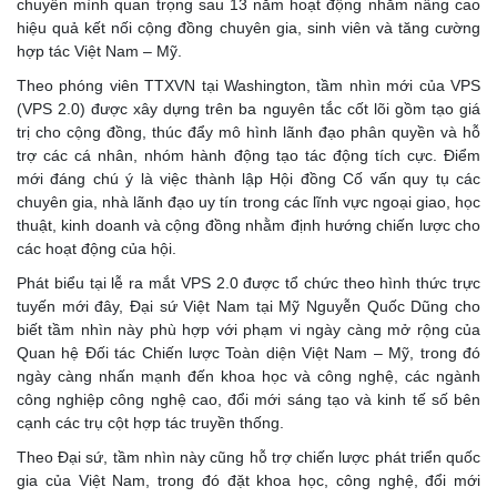
chuyển mình quan trọng sau 13 năm hoạt động nhằm nâng cao
hiệu quả kết nối cộng đồng chuyên gia, sinh viên và tăng cường
hợp tác Việt Nam – Mỹ.
Theo phóng viên TTXVN tại Washington, tầm nhìn mới của VPS
(VPS 2.0) được xây dựng trên ba nguyên tắc cốt lõi gồm tạo giá
trị cho cộng đồng, thúc đẩy mô hình lãnh đạo phân quyền và hỗ
trợ các cá nhân, nhóm hành động tạo tác động tích cực. Điểm
mới đáng chú ý là việc thành lập Hội đồng Cố vấn quy tụ các
chuyên gia, nhà lãnh đạo uy tín trong các lĩnh vực ngoại giao, học
thuật, kinh doanh và cộng đồng nhằm định hướng chiến lược cho
các hoạt động của hội.
Phát biểu tại lễ ra mắt VPS 2.0 được tổ chức theo hình thức trực
tuyến mới đây, Đại sứ Việt Nam tại Mỹ Nguyễn Quốc Dũng cho
biết tầm nhìn này phù hợp với phạm vi ngày càng mở rộng của
Quan hệ Đối tác Chiến lược Toàn diện Việt Nam – Mỹ, trong đó
ngày càng nhấn mạnh đến khoa học và công nghệ, các ngành
công nghiệp công nghệ cao, đổi mới sáng tạo và kinh tế số bên
cạnh các trụ cột hợp tác truyền thống.
Theo Đại sứ, tầm nhìn này cũng hỗ trợ chiến lược phát triển quốc
gia của Việt Nam, trong đó đặt khoa học, công nghệ, đổi mới