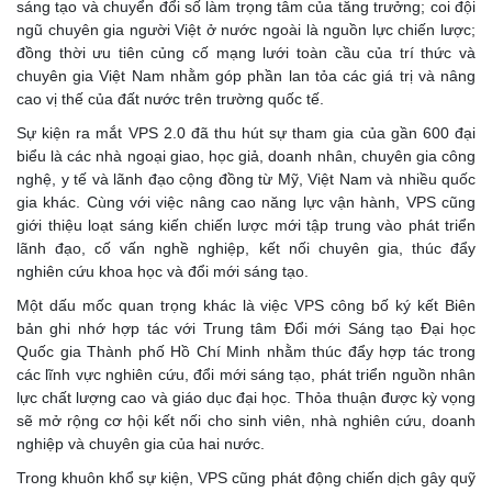
sáng tạo và chuyển đổi số làm trọng tâm của tăng trưởng; coi đội
ngũ chuyên gia người Việt ở nước ngoài là nguồn lực chiến lược;
đồng thời ưu tiên củng cố mạng lưới toàn cầu của trí thức và
chuyên gia Việt Nam nhằm góp phần lan tỏa các giá trị và nâng
cao vị thế của đất nước trên trường quốc tế.
Sự kiện ra mắt VPS 2.0 đã thu hút sự tham gia của gần 600 đại
biểu là các nhà ngoại giao, học giả, doanh nhân, chuyên gia công
nghệ, y tế và lãnh đạo cộng đồng từ Mỹ, Việt Nam và nhiều quốc
gia khác. Cùng với việc nâng cao năng lực vận hành, VPS cũng
giới thiệu loạt sáng kiến chiến lược mới tập trung vào phát triển
lãnh đạo, cố vấn nghề nghiệp, kết nối chuyên gia, thúc đẩy
nghiên cứu khoa học và đổi mới sáng tạo.
Một dấu mốc quan trọng khác là việc VPS công bố ký kết Biên
bản ghi nhớ hợp tác với Trung tâm Đổi mới Sáng tạo Đại học
Quốc gia Thành phố Hồ Chí Minh nhằm thúc đẩy hợp tác trong
các lĩnh vực nghiên cứu, đổi mới sáng tạo, phát triển nguồn nhân
lực chất lượng cao và giáo dục đại học. Thỏa thuận được kỳ vọng
sẽ mở rộng cơ hội kết nối cho sinh viên, nhà nghiên cứu, doanh
nghiệp và chuyên gia của hai nước.
Trong khuôn khổ sự kiện, VPS cũng phát động chiến dịch gây quỹ