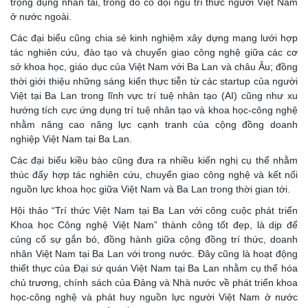
trọng dụng nhân tài, trong đó có đội ngũ trí thức người Việt Nam
ở nước ngoài.
Các đại biểu cũng chia sẻ kinh nghiệm xây dựng mạng lưới hợp
tác nghiên cứu, đào tạo và chuyển giao công nghệ giữa các cơ
sở khoa học, giáo dục của Việt Nam với Ba Lan và châu Âu; đồng
thời giới thiệu những sáng kiến thực tiễn từ các startup của người
Việt tại Ba Lan trong lĩnh vực trí tuệ nhân tạo (AI) cũng như xu
hướng tích cực ứng dụng trí tuệ nhân tạo và khoa học-công nghệ
nhằm nâng cao năng lực cạnh tranh của cộng đồng doanh
nghiệp Việt Nam tại Ba Lan.
Các đại biểu kiều bào cũng đưa ra nhiều kiến nghị cụ thể nhằm
thúc đẩy hợp tác nghiên cứu, chuyển giao công nghệ và kết nối
nguồn lực khoa học giữa Việt Nam và Ba Lan trong thời gian tới.
Hội thảo “Trí thức Việt Nam tại Ba Lan với công cuộc phát triển
Khoa học Công nghệ Việt Nam” thành công tốt đẹp, là dịp để
củng cố sự gắn bó, đồng hành giữa cộng đồng trí thức, doanh
nhân Việt Nam tại Ba Lan với trong nước. Đây cũng là hoạt động
thiết thực của Đại sứ quán Việt Nam tại Ba Lan nhằm cụ thể hóa
chủ trương, chính sách của Đảng và Nhà nước về phát triển khoa
học-công nghệ và phát huy nguồn lực người Việt Nam ở nước