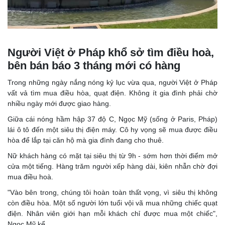
Người Việt ở Pháp khổ sở tìm điều hoà,
bên bán báo 3 tháng mới có hàng
Trong những ngày nắng nóng kỷ lục vừa qua, người Việt ở Pháp
vất vả tìm mua điều hòa, quạt điện. Không ít gia đình phải chờ
nhiều ngày mới được giao hàng.
Giữa cái nóng hầm hập 37 độ C, Ngọc Mỹ (sống ở Paris, Pháp)
lái ô tô đến một siêu thị điện máy. Cô hy vọng sẽ mua được điều
hòa để lắp tại căn hộ mà gia đình đang cho thuê.
Nữ khách hàng có mặt tại siêu thị từ 9h - sớm hơn thời điểm mở
cửa một tiếng. Hàng trăm người xếp hàng dài, kiên nhẫn chờ đợi
mua điều hoà.
"Vào bên trong, chúng tôi hoàn toàn thất vọng, vì siêu thị không
còn điều hòa. Một số người lớn tuổi vội vã mua những chiếc quạt
điện. Nhân viên giới hạn mỗi khách chỉ được mua một chiếc",
Ngọc Mỹ kể.