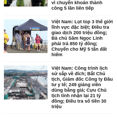
vì chuyển khoản thành
công 5 lần liên tiếp
Việt Nam: Lọt top 3 thế giới
lĩnh vực đặc biệt; Điều tra
giao dịch 200 triệu đồng;
Bà chủ Sâm Ngọc Linh
phải trả 850 tỷ đồng;
Chuyển cho Mỹ 5 tấn đất
hiếm
Việt Nam: Công trình lịch
sử sắp về đích; Bắt Chủ
tịch, Giám đốc Công ty Đầu
tư y tế; 249 giảng viên
dùng bằng giả; Cựu Chủ
tịch tỉnh nhận lại 21 tỷ
đồng; Điều tra số tiền 30
triệu