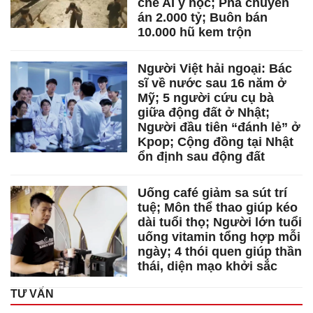
chế AI y học; Phá chuyên
án 2.000 tỷ; Buôn bán
10.000 hũ kem trộn
Người Việt hải ngoại: Bác
sĩ về nước sau 16 năm ở
Mỹ; 5 người cứu cụ bà
giữa động đất ở Nhật;
Người đầu tiên “đánh lẻ” ở
Kpop; Cộng đồng tại Nhật
ổn định sau động đất
Uống café giảm sa sút trí
tuệ; Môn thể thao giúp kéo
dài tuổi thọ; Người lớn tuổi
uống vitamin tổng hợp mỗi
ngày; 4 thói quen giúp thần
thái, diện mạo khởi sắc
TƯ VẤN