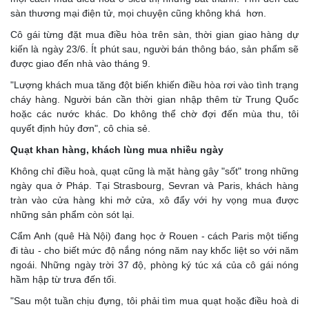
sàn thương mại điện tử, mọi chuyện cũng không khá hơn.
Cô gái từng đặt mua điều hòa trên sàn, thời gian giao hàng dự
kiến là ngày 23/6. Ít phút sau, người bán thông báo, sản phẩm sẽ
được giao đến nhà vào tháng 9.
"Lượng khách mua tăng đột biến khiến điều hòa rơi vào tình trạng
cháy hàng. Người bán cần thời gian nhập thêm từ Trung Quốc
hoặc các nước khác. Do không thể chờ đợi đến mùa thu, tôi
quyết định hủy đơn", cô chia sẻ.
Quạt khan hàng, khách lùng mua nhiều ngày
Không chỉ điều hoà, quạt cũng là mặt hàng gây "sốt" trong những
ngày qua ở Pháp. Tại Strasbourg, Sevran và Paris, khách hàng
tràn vào cửa hàng khi mở cửa, xô đẩy với hy vọng mua được
những sản phẩm còn sót lại.
Cẩm Anh (quê Hà Nội) đang học ở Rouen - cách Paris một tiếng
đi tàu - cho biết mức độ nắng nóng năm nay khốc liệt so với năm
ngoái. Những ngày trời 37 độ, phòng ký túc xá của cô gái nóng
hầm hập từ trưa đến tối.
"Sau một tuần chịu đựng, tôi phải tìm mua quạt hoặc điều hoà di