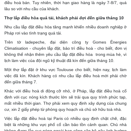
điều hoà bán. Tuy nhiên, thời hạn giao hàng là ngày 7-8/7, quá
lâu so với nhu cầu của khách.
Thợ lắp điều hòa quá tải, khách phải đợi đến giữa tháng 10
Nhu cầu lắp đặt điều hòa tăng mạnh khiến nhiều doanh nghiệp ở
Pháp rơi vào tình trạng quá tải.
Trên tờ ladepeche, đại diện công ty Gomes Énergies
Climatisation - chuyên lắp đặt, bảo trì điều hoà - cho biết, đơn vị
không thể nhận thêm yêu cầu lắp đặt điều hòa trong mùa hè, vì
lịch làm việc của đội ngũ kỹ thuật đã kín đến giữa tháng 10.
Một thợ lắp đặt ở khu vực Toulouse cho biết, hiện nay, lịch làm
việc đã kín. Khách hàng có nhu cầu lắp điều hoà mới phải chờ
đến giữa tháng 7.
Khác với điều hoà di động cỡ nhỏ, ở Pháp, lắp đặt điều hoà cố
định với cục nóng kích thước lớn sẽ trải qua quy trình phức tạp,
mất nhiều thời gian. Thợ phải xem quy định xây dựng của chung
cư, xin 2 giấy phép từ phòng quy hoạch và chủ sở hữu toà nhà.
Việc lắp đặt điều hoà tại Paris có nhiều quy định chặt chẽ, đặc
biệt là những khu vực phố cổ cần bảo tồn cảnh quan. Chủ nhà
không được lắp cục nóng ngoài ban công căn hộ gây ảnh hưởng