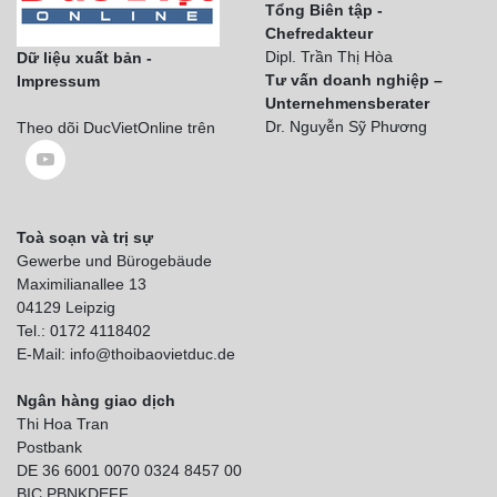
Tổng Biên tập -
Chefredakteur
Dipl. Trần Thị Hòa
Dữ liệu xuất bản -
Tư vấn doanh nghiệp –
Impressum
Unternehmensberater
Dr. Nguyễn Sỹ Phương
Theo dõi DucVietOnline trên
Toà soạn và trị sự
Gewerbe und Bürogebäude
Maximilianallee 13
04129 Leipzig
Tel.: 0172 4118402
E-Mail: info@thoibaovietduc.de
Ngân hàng giao dịch
Thi Hoa Tran
Postbank
DE 36 6001 0070 0324 8457 00
BIC PBNKDEFF