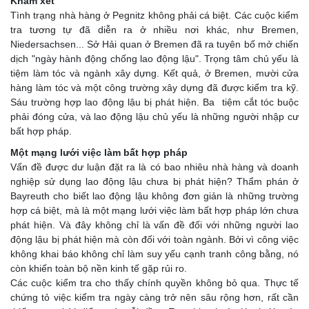
Khám xét
Tình trạng nhà hàng ở Pegnitz không phải cá biệt. Các cuộc kiểm
tra tương tự đã diễn ra ở nhiều nơi khác, như Bremen,
Niedersachsen... Sở Hải quan ở Bremen đã ra tuyên bố mở chiến
dịch "ngày hành động chống lao động lậu". Trọng tâm chủ yếu là
tiệm làm tóc và ngành xây dựng. Kết quả, ở Bremen, mười cửa
hàng làm tóc và một công trường xây dựng đã được kiểm tra kỹ.
Sáu trường hợp lao động lậu bị phát hiện. Ba tiệm cắt tóc buộc
phải đóng cửa, và lao động lậu chủ yếu là những người nhập cư
bất hợp pháp.
Một mạng lưới việc làm bất hợp pháp
Vấn đề được dư luận đặt ra là có bao nhiêu nhà hàng và doanh
nghiệp sử dụng lao động lậu chưa bị phát hiện? Thẩm phán ở
Bayreuth cho biết lao động lậu không đơn giản là những trường
hợp cá biệt, mà là một mạng lưới việc làm bất hợp pháp lớn chưa
phát hiện. Và đây không chỉ là vấn đề đối với những người lao
động lậu bị phát hiện mà còn đối với toàn ngành. Bởi vì công việc
không khai báo không chỉ làm suy yếu cạnh tranh công bằng, nó
còn khiến toàn bộ nền kinh tế gặp rủi ro.
Các cuộc kiểm tra cho thấy chính quyền không bỏ qua. Thực tế
chứng tỏ việc kiểm tra ngày càng trở nên sâu rộng hơn, rất cần