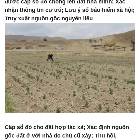
được cấp sổ đỏ chồng lên đất nhà mình; Xác
nhận thông tin cư trú; Lưu ý sổ bảo hiểm xã hội;
Truy xuất nguồn gốc nguyên liệu
Cấp sổ đỏ cho đất hợp tác xã; Xác định nguồn
gốc đất ở với nhà do chủ cũ xây; Thu hồi,