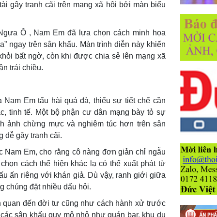
tài gây tranh cãi trên mạng xã hội bởi màn biểu
ý Ngựa Ô , Nam Em đã lựa chọn cách minh họa
 ngay trên sân khấu. Màn trình diễn này khiến
khỏi bất ngờ, còn khi được chia sẻ lên mạng xã
n trái chiều.
a Nam Em tấu hài quá đà, thiếu sự tiết chế cần
ạc, tinh tế. Một bộ phận cư dân mạng bày tỏ sự
nh ảnh chừng mực và nghiêm túc hơn trên sân
g dễ gây tranh cãi.
ực Nam Em, cho rằng cô nàng đơn giản chỉ ngẫu
chọn cách thể hiện khác lạ có thể xuất phát từ
 ấn riêng với khán giả. Dù vậy, ranh giới giữa
g chúng đặt nhiều dấu hỏi.
ên quan đến đời tư cũng như cách hành xử trước
 các sân khấu quy mô nhỏ như quán bar, khu du