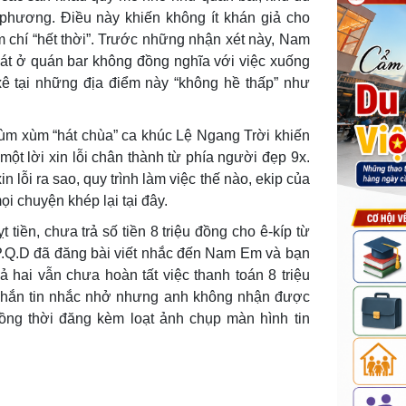
ịa phương. Điều này khiến không ít khán giả cho
m chí “hết thời”. Trước những nhận xét này, Nam
hát ở quán bar không đồng nghĩa với việc xuống
ê tại những địa điểm này “không hề thấp” như
m xùm “hát chùa” ca khúc Lệ Ngang Trời khiến
một lời xin lỗi chân thành từ phía người đẹp 9x.
in lỗi ra sao, quy trình làm việc thế nào, ekip của
i chuyện khép lại tại đây.
tiền, chưa trả số tiền 8 triệu đồng cho ê-kíp từ
 P.Q.D đã đăng bài viết nhắc đến Nam Em và bạn
 hai vẫn chưa hoàn tất việc thanh toán 8 triệu
 nhắn tin nhắc nhở nhưng anh không nhận được
ồng thời đăng kèm loạt ảnh chụp màn hình tin