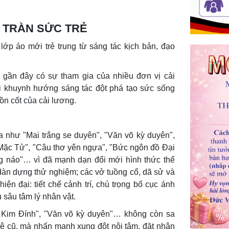
 TRÀN SỨC TRẺ
p áo mới trẻ trung từ sáng tác kịch bản, đạo
 gần đây có sự tham gia của nhiều đơn vị cải
ới khuynh hướng sáng tác đột phá tạo sức sống
n cốt của cải lương.
a như "Mai trắng se duyên", "Văn võ kỳ duyên",
Mặc Tử", "Câu thơ yên ngựa", "Bức ngôn đồ Đại
g náo"… vì đã mạnh dạn đổi mới hình thức thể
 dàn dựng thử nghiệm; các vở tuồng cổ, dã sử và
ện đại: tiết chế cảnh trí, chú trọng bố cục ánh
 sâu tâm lý nhân vật.
 Kim Đính", "Văn võ kỳ duyên"… không còn sa
lệ cũ, mà nhấn mạnh xung đột nội tâm, đặt nhân