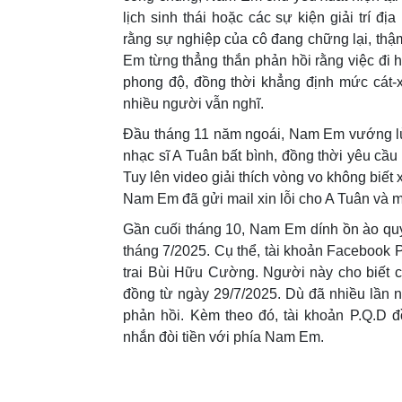
lịch sinh thái hoặc các sự kiện giải trí đ
rằng sự nghiệp của cô đang chững lại, thậ
Em từng thẳng thắn phản hồi rằng việc đi 
phong độ, đồng thời khẳng định mức cát-x
nhiều người vẫn nghĩ.
Đầu tháng 11 năm ngoái, Nam Em vướng lù
nhạc sĩ A Tuân bất bình, đồng thời yêu cầu 
Tuy lên video giải thích vòng vo không biết x
Nam Em đã gửi mail xin lỗi cho A Tuân và mọ
Gần cuối tháng 10, Nam Em dính ồn ào quỵt 
tháng 7/2025. Cụ thể, tài khoản Facebook
trai Bùi Hữu Cường. Người này cho biết cả
đồng từ ngày 29/7/2025. Dù đã nhiều lần
phản hồi. Kèm theo đó, tài khoản P.Q.D đ
nhắn đòi tiền với phía Nam Em.