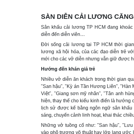
SÀN DIỄN CẢI LƯƠNG CĂNG
Sân khấu cải lương TP HCM đang khoác lớ
diễn đến diễn viên…
Đời sống cải lương tại TP HCM thời gian
lương xã hội hóa, của các đạo diễn trẻ v
mới cho các vở diễn nhưng vẫn giữ được hồ
Hướng đến khán giả trẻ
Nhiều vở diễn ăn khách trong thời gian qu
"San hậu", "Kỳ án Tần Hương Liên", "Hàn 
Việt", "Giang sơn mỹ nhân", "Tân anh hùn
hiện, thay thế cho kiểu kinh điển là hướng
lịch sử được kể bằng ngôn ngữ sân khấu hi
sáng, chuyển cảnh linh hoạt, khai thác chiều
Những vở tuồng cổ như: "San hậu", "Lưu
vào phô trương võ thuật hay lớp lang ước 