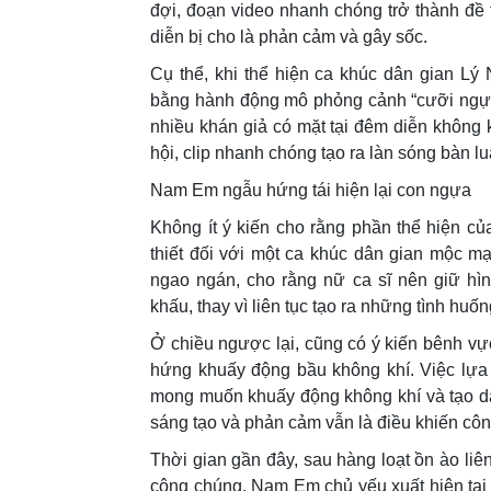
đợi, đoạn video nhanh chóng trở thành đề 
diễn bị cho là phản cảm và gây sốc.
Cụ thể, khi thể hiện ca khúc dân gian L
bằng hành động mô phỏng cảnh “cưỡi ngựa”
nhiều khán giả có mặt tại đêm diễn không 
hội, clip nhanh chóng tạo ra làn sóng bàn luậ
Nam Em ngẫu hứng tái hiện lại con ngựa
Không ít ý kiến cho rằng phần thể hiện củ
thiết đối với một ca khúc dân gian mộc m
ngao ngán, cho rằng nữ ca sĩ nên giữ hì
khấu, thay vì liên tục tạo ra những tình huốn
Ở chiều ngược lại, cũng có ý kiến bênh v
hứng khuấy động bầu không khí. Việc lựa 
mong muốn khuấy động không khí và tạo dấu
sáng tạo và phản cảm vẫn là điều khiến côn
Thời gian gần đây, sau hàng loạt ồn ào li
công chúng, Nam Em chủ yếu xuất hiện tại