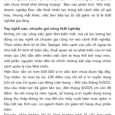
vẫn chưa thoát khỏi khủng hoảng”. Báo cáo phân tích: Một mặt,
doanh nghiệp Đức vẫn khát nhân lực trong bối cảnh dân số già
hóa, nhưng mặt khác, việc làm tiếp tục bị cắt giảm và tỷ lệ thất
nghiệp gia tăng.
Tay nghề cao, chuyên gia cũng thất nghiệp
Không chỉ các công việc giản đơn biến mất, mà cả lực lượng lao
động có tay nghề và chuyên gia cũng rơi vào cảnh thất nghiệp.
Theo nhận định từ tờ Der Spiegel, bên cạnh các yếu tố ngoại lai
như bất ổn kinh tế toàn cầu, thuế quan và sự phát triển của trí tuệ
nhân tạo (AI) dẫn đến nhiều việc làm bị thay thế bởi máy móc,
một phần nguyên nhân đến từ chính những bất cập trong chính
sách quản lý của Nhà nước.
Hiện Đức vẫn có hơn 630.000 vị trí việc làm chưa được lấp đầy.
Tuy nhiên, từ mức kỷ lục 138 điểm của chỉ số vị trí tuyển dụng
(chỉ số của Cơ quan Lao động Liên bang – BA) vào tháng 5/2022,
nhu cầu nhân lực đã giảm liên tục, đến tháng 8/2025 chỉ còn 98
điểm. So với cùng kỳ năm ngoái, số lượng vị trí tuyển dụng trong
bảng thu thập thông tin của BA cho thấy xuất hiện mức giảm ở
hầu hết các lĩnh vực, có ngành thâm chí giảm tới hàng chục phần
trăm.
Nguyên nhân không chỉ từ tăng trưởng kinh tế yếu hay môi