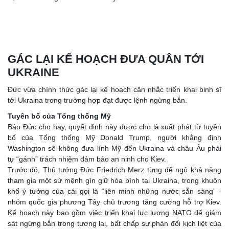
GÁC LẠI KẾ HOẠCH ĐƯA QUÂN TỚI
UKRAINE
Đức vừa chính thức gác lại kế hoạch cân nhắc triển khai binh sĩ
tới Ukraina trong trường hợp đạt được lệnh ngừng bắn.
Tuyên bố của Tổng thống Mỹ
Báo Đức cho hay, quyết định này được cho là xuất phát từ tuyên
bố của Tổng thống Mỹ Donald Trump, người khẳng định
Washington sẽ không đưa lính Mỹ đến Ukraina và châu Âu phải
tự “gánh” trách nhiệm đảm bảo an ninh cho Kiev.
Trước đó, Thủ tướng Đức Friedrich Merz từng để ngỏ khả năng
tham gia một sứ mệnh gìn giữ hòa bình tại Ukraina, trong khuôn
khổ ý tưởng của cái gọi là “liên minh những nước sẵn sàng” -
nhóm quốc gia phương Tây chủ trương tăng cường hỗ trợ Kiev.
Kế hoạch này bao gồm việc triển khai lực lượng NATO để giám
sát ngừng bắn trong tương lai, bất chấp sự phản đối kịch liệt của