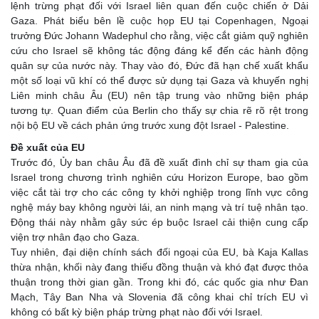
lệnh trừng phạt đối với Israel liên quan đến cuộc chiến ở Dải
Gaza. Phát biểu bên lề cuộc họp EU tại Copenhagen, Ngoại
trưởng Đức Johann Wadephul cho rằng, việc cắt giảm quỹ nghiên
cứu cho Israel sẽ không tác động đáng kể đến các hành động
quân sự của nước này. Thay vào đó, Đức đã hạn chế xuất khẩu
một số loại vũ khí có thể được sử dụng tại Gaza và khuyến nghị
Liên minh châu Âu (EU) nên tập trung vào những biện pháp
tương tự. Quan điểm của Berlin cho thấy sự chia rẽ rõ rệt trong
nội bộ EU về cách phản ứng trước xung đột Israel - Palestine.
Đề xuất của EU
Trước đó, Ủy ban châu Âu đã đề xuất đình chỉ sự tham gia của
Israel trong chương trình nghiên cứu Horizon Europe, bao gồm
việc cắt tài trợ cho các công ty khởi nghiệp trong lĩnh vực công
nghệ máy bay không người lái, an ninh mạng và trí tuệ nhân tạo.
Động thái này nhằm gây sức ép buộc Israel cải thiện cung cấp
viện trợ nhân đạo cho Gaza.
Tuy nhiên, đại diện chính sách đối ngoại của EU, bà Kaja Kallas
thừa nhận, khối này đang thiếu đồng thuận và khó đạt được thỏa
thuận trong thời gian gần. Trong khi đó, các quốc gia như Đan
Mạch, Tây Ban Nha và Slovenia đã công khai chỉ trích EU vì
không có bất kỳ biện pháp trừng phạt nào đối với Israel.