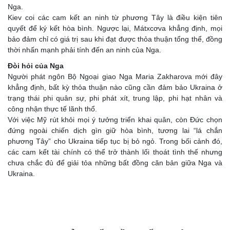
Nga.
Kiev coi các cam kết an ninh từ phương Tây là điều kiện tiên
quyết để ký kết hòa bình. Ngược lại, Mátxcơva khẳng định, mọi
bảo đảm chỉ có giá trị sau khi đạt được thỏa thuận tổng thể, đồng
thời nhấn mạnh phải tính đến an ninh của Nga.
Đòi hỏi của Nga
Người phát ngôn Bộ Ngoại giao Nga Maria Zakharova mới đây
khẳng định, bất kỳ thỏa thuận nào cũng cần đảm bảo Ukraina ở
trạng thái phi quân sự, phi phát xít, trung lập, phi hạt nhân và
công nhận thực tế lãnh thổ.
Với việc Mỹ rút khỏi mọi ý tưởng triển khai quân, còn Đức chọn
đứng ngoài chiến dịch gìn giữ hòa bình, tương lai “lá chắn
phương Tây” cho Ukraina tiếp tục bị bỏ ngỏ. Trong bối cảnh đó,
các cam kết tài chính có thể trở thành lối thoát tình thế nhưng
chưa chắc đủ để giải tỏa những bất đồng căn bản giữa Nga và
Ukraina.