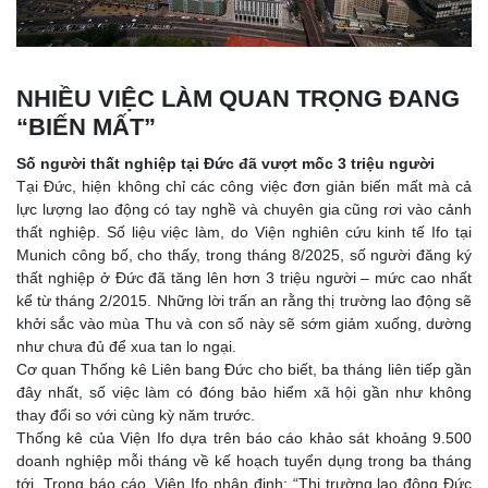
NHIỀU VIỆC LÀM QUAN TRỌNG ĐANG
“BIẾN MẤT”
Số người thất nghiệp tại Đức đã vượt mốc 3 triệu người
Tại Đức, hiện không chỉ các công việc đơn giản biến mất mà cả
lực lượng lao động có tay nghề và chuyên gia cũng rơi vào cảnh
thất nghiệp. Số liệu việc làm, do Viện nghiên cứu kinh tế Ifo tại
Munich công bố, cho thấy, trong tháng 8/2025, số người đăng ký
thất nghiệp ở Đức đã tăng lên hơn 3 triệu người – mức cao nhất
kể từ tháng 2/2015. Những lời trấn an rằng thị trường lao động sẽ
khởi sắc vào mùa Thu và con số này sẽ sớm giảm xuống, dường
như chưa đủ để xua tan lo ngại.
Cơ quan Thống kê Liên bang Đức cho biết, ba tháng liên tiếp gần
đây nhất, số việc làm có đóng bảo hiểm xã hội gần như không
thay đổi so với cùng kỳ năm trước.
Thống kê của Viện Ifo dựa trên báo cáo khảo sát khoảng 9.500
doanh nghiệp mỗi tháng về kế hoạch tuyển dụng trong ba tháng
tới. Trong báo cáo, Viện Ifo nhận định: “Thị trường lao động Đức