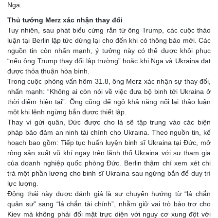
Nga.
Thủ tướng Merz xác nhận thay đổi
Tuy nhiên, sau phát biểu cứng rắn từ ông Trump, các cuộc thảo
luận tại Berlin lập tức dừng lại cho đến khi có thông báo mới. Các
nguồn tin còn nhấn mạnh, ý tưởng này có thể được khôi phục
“nếu ông Trump thay đổi lập trường” hoặc khi Nga và Ukraina đạt
được thỏa thuận hòa bình.
Trong cuộc phỏng vấn hôm 31.8, ông Merz xác nhận sự thay đổi,
nhấn mạnh: “Không ai còn nói về việc đưa bộ binh tới Ukraina ở
thời điểm hiện tại”. Ông cũng để ngỏ khả năng nối lại thảo luận
một khi lệnh ngừng bắn được thiết lập.
Thay vì gửi quân, Đức được cho là sẽ tập trung vào các biện
pháp bảo đảm an ninh tài chính cho Ukraina. Theo nguồn tin, kế
hoạch bao gồm: Tiếp tục huấn luyện binh sĩ Ukraina tại Đức, mở
rộng sản xuất vũ khí ngay trên lãnh thổ Ukraina với sự tham gia
của doanh nghiệp quốc phòng Đức. Berlin thậm chí xem xét chi
trả một phần lương cho binh sĩ Ukraina sau ngừng bắn để duy trì
lực lượng.
Động thái này được đánh giá là sự chuyển hướng từ “lá chắn
quân sự” sang “lá chắn tài chính”, nhằm giữ vai trò bảo trợ cho
Kiev mà không phải đối mặt trực diện với nguy cơ xung đột với