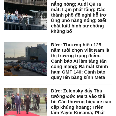
nắng nóng; Audi Q9 ra
mắt; Lạm phát tăng; Các
thành phố đề nghị hỗ trợ
ứng phó nắng nóng; Siết
chặt luật hình sự chống
khủng bố
Đức: Thương hiệu 125
năm tuổi chọn Việt Nam là
thị trường trọng điểm;
Cảnh báo AI làm tăng tấn
công mạng; Ra mắt khinh
hạm GMF 140; Cảnh báo
quay lén bằng kính Meta
Đức: Zelensky đẩy Thủ
tướng Đức Merz vào thế
bí; Các thương hiệu xe cao
cấp khủng hoảng; Triển
lãm Yayoi Kusama; Phát