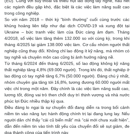
(EU). Cùng với suy thoái và thiếu hụt lao động tay nghề, hầu hết
các ngành đều gặp khó, đặc biệt là các việc làm năng suất cao
trong công nghiệp.
So với năm 2018 – thời kỳ “bình thường” cuối cùng trước các
khủng hoảng liên tiếp như đại dịch COVID-19 và xung đột tại
Ukraine – bức tranh việc làm của Đức càng ảm đạm. Tháng
4/2018, số việc làm tăng thêm 132.000 so với cùng kỳ, trong khi
tháng 4/2025 lại giảm 138.000 việc làm. Cơ cấu nhóm người thất
nghiệp cũng thay đổi. Không chỉ lao động ít kỹ năng, mà nhóm có
tay nghề và chuyên môn cao cũng bị ảnh hưởng nặng nề.
Từ tháng 6/2024 đến tháng 6/2025, số lao động không kỹ năng
thất nghiệp tăng 4,8% (69.000 người). Trong khi đó, thất nghiệp ở
lao động có tay nghề tăng 6,7% (50.000 người). Đáng chú ý nhất,
nhóm chuyên gia tăng tới 16,8%, tương đương 60.000 người mất
việc chỉ trong một năm. Đây chính là các việc làm năng suất cao,
lương tốt, đóng vai trò then chốt duy trì thịnh vượng và nhà nước
phúc lợi Đức nhiều thập kỷ qua.
Điều đáng lo ngại là sự chuyển đổi đang diễn ra trong bối cảnh
niềm tin vào năng lực hành động chính trị lại đang lung lay. Nếu
người dân chỉ thấy “cái cũ biến mất” mà “cái mới chưa xuất hiện”,
dẫn đến niềm tin vào tính tất yếu của chuyển đổi sẽ sụt giảm, đe
dọa thành công của tiến trình này.