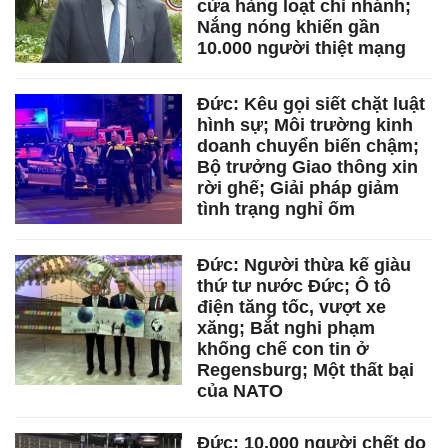
cửa hàng loạt chi nhánh;
Nắng nóng khiến gần
10.000 người thiệt mạng
Đức: Kêu gọi siết chặt luật
hình sự; Môi trường kinh
doanh chuyển biến chậm;
Bộ trưởng Giao thông xin
rời ghế; Giải pháp giảm
tình trạng nghỉ ốm
Đức: Người thừa kế giàu
thứ tư nước Đức; Ô tô
điện tăng tốc, vượt xe
xăng; Bắt nghi phạm
khống chế con tin ở
Regensburg; Một thất bại
của NATO
Đức: 10.000 người chết do