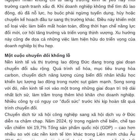
trường cạnh tranh xấu đi. Khi doanh nghiệp không thể tìm đủ lao
động, dù đã nỗ lực, họ buộc phải ngừng tuyển dụng, hủy hoặc
chuyển kế hoạch đầu tư sang thị trường khác. Điều này khiến một
số loại việc làm biến mất hoàn toàn, đồng thời hạn chế năng lực
đổi mới, cơ hội tăng trưởng và triển vọng thịnh vượng. Xu hướng
này cũng đe dọa cả những việc làm hiện hữu do triển vọng của
doanh nghiệp bị thu hẹp.
Một cuộc chuyển đổi khổng lồ
Nền kinh tế và thị trường lao động Đức đang trong giai đoạn
chuyển đổi sâu rộng. Quá trình số hóa, mục tiêu trung hòa
carbon, chuyển dịch năng lượng cùng biến đổi nhân khẩu học
khiến lực lượng lao động trong nước sụt giảm mạnh. Song song
với đó, nền kinh tế rơi vào một trong những giai đoạn trì trệ dài
nhất lịch sử, làm trầm trọng thêm khó khăn cho doanh nghiệp.
Nhiều công ty có nguy cơ “đuối sức” trước khi kịp hoàn tất quá
trình chuyển đổi.
Chuyển dịch từ xã hội công nghiệp sang xã hội dịch vụ ở Đức
diễn ra chậm chạp. Năm 2024, tỷ trọng ngành chế biến, chế tạo
vẫn chiếm tới 19,7% Tổng sản phẩm quốc nội (GDP) – cao hơn
nhiều so với các nền kinh tế lớn khác trong Liên minh châu Âu