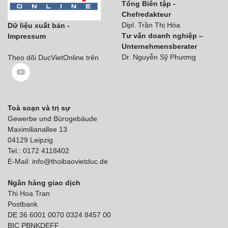
Tổng Biên tập -
Chefredakteur
Dipl. Trần Thị Hòa
Dữ liệu xuất bản -
Tư vấn doanh nghiệp –
Impressum
Unternehmensberater
Dr. Nguyễn Sỹ Phương
Theo dõi DucVietOnline trên
Toà soạn và trị sự
Gewerbe und Bürogebäude
Maximilianallee 13
04129 Leipzig
Tel.: 0172 4118402
E-Mail: info@thoibaovietduc.de
Ngân hàng giao dịch
Thi Hoa Tran
Postbank
DE 36 6001 0070 0324 8457 00
BIC PBNKDEFF