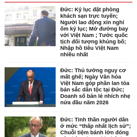
Đức: Kỷ lục đặt phòng
khách sạn trực tuyến;
Người lao động xin nghỉ
ốm kỷ lục; Mở đường bay
với Việt Nam ; Tước quốc
tịch đối tượng khủng bố;
Nhập hồ tiêu Việt Nam
nhiều nhất
Đức: Thủ tướng nguy cơ
mất ghế; Ngày Văn hóa
Việt Nam góp phần lan tỏa
bản sắc dân tộc tại Đức;
Doanh số bán lẻ nhích nhẹ
nửa đầu năm 2026
Đức: Tinh thần người dân
ở mức “thấp nhất lịch sử”;
Chuỗi tiệm bánh lớn đóng