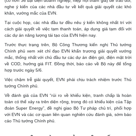
(có hơn 36 đại diện doanh nghiệp, hiệp hội tham gia) để trao đổi,
nghe ý kiến của các nhà đầu tư về kết quả giải quyết các khó
khăn, vướng mắc của EVN.
Tại cuộc họp, các nhà đầu tư đều nêu ý kiến không nhất trí với
cách giải quyết về việc tạm thanh toán, áp dụng giá tạm đối với
các dự án năng lượng tái tạo của EVN hiện nay.
Trước thực trạng trên, Bộ Công Thương kiến nghị Thủ tướng
Chính phủ xem xét chỉ đạo EVN khẩn trương giải quyết vướng
mắc, thống nhất với chủ đầu tư các dự án điện gió, điện mặt trời
về COD, hưởng giá FIT. Đồng thời, báo cáo về Bộ này để tổng
hợp trước ngày 5/6.
Việc chậm trễ giải quyết, EVN phải chịu trách nhiệm trước Thủ
tướng Chính phủ.
Về đánh giá của EVN “rủi ro về khiếu kiện, tranh chấp là hoàn
toàn có thể xảy ra trên diện rộng, trong đó có khiếu kiện của Tập
đoàn Super Energy”, đề nghị giao Bộ Tư pháp chủ trì, phối hợp
với EVN và các cơ quan liên quan nghiên cứu đánh giá, sớm báo
cáo Thủ tướng Chính phủ.