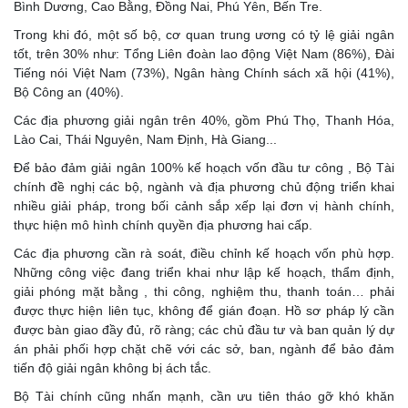
Bình Dương, Cao Bằng, Đồng Nai, Phú Yên, Bến Tre.
Trong khi đó, một số bộ, cơ quan trung ương có tỷ lệ giải ngân
tốt, trên 30% như: Tổng Liên đoàn lao động Việt Nam (86%), Đài
Tiếng nói Việt Nam (73%), Ngân hàng Chính sách xã hội (41%),
Bộ Công an (40%).
Các địa phương giải ngân trên 40%, gồm Phú Thọ, Thanh Hóa,
Lào Cai, Thái Nguyên, Nam Định, Hà Giang...
Để bảo đảm giải ngân 100% kế hoạch vốn đầu tư công , Bộ Tài
chính đề nghị các bộ, ngành và địa phương chủ động triển khai
nhiều giải pháp, trong bối cảnh sắp xếp lại đơn vị hành chính,
thực hiện mô hình chính quyền địa phương hai cấp.
Các địa phương cần rà soát, điều chỉnh kế hoạch vốn phù hợp.
Những công việc đang triển khai như lập kế hoạch, thẩm định,
giải phóng mặt bằng , thi công, nghiệm thu, thanh toán… phải
được thực hiện liên tục, không để gián đoạn. Hồ sơ pháp lý cần
được bàn giao đầy đủ, rõ ràng; các chủ đầu tư và ban quản lý dự
án phải phối hợp chặt chẽ với các sở, ban, ngành để bảo đảm
tiến độ giải ngân không bị ách tắc.
Bộ Tài chính cũng nhấn mạnh, cần ưu tiên tháo gỡ khó khăn