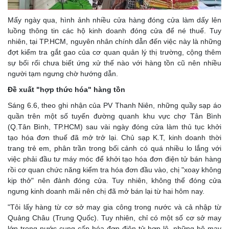
Mấy ngày qua, hình ảnh nhiều cửa hàng đóng cửa làm dấy lên
luồng thông tin các hộ kinh doanh đóng cửa để né thuế. Tuy
nhiên, tại TP.HCM, nguyên nhân chính dẫn đến việc này là những
đợt kiểm tra gắt gao của cơ quan quản lý thị trường, cộng thêm
sự bối rối chưa biết ứng xử thế nào với hàng tồn cũ nên nhiều
người tạm ngưng chờ hướng dẫn.
Đề xuất "hợp thức hóa" hàng tồn
Sáng 6.6, theo ghi nhận của PV Thanh Niên, những quầy sạp áo
quần trên một số tuyến đường quanh khu vực chợ Tân Bình
(Q.Tân Bình, TP.HCM) sau vài ngày đóng cửa làm thủ tục khởi
tạo hóa đơn thuế đã mở trở lại. Chủ sạp K.T, kinh doanh thời
trang trẻ em, phân trần trong bối cảnh có quá nhiều lo lắng với
việc phải đầu tư máy móc để khởi tạo hóa đơn điện tử bán hàng
rồi cơ quan chức năng kiểm tra hóa đơn đầu vào, chị "xoay không
kịp thở" nên đành đóng cửa. Tuy nhiên, không thể đóng cửa
ngưng kinh doanh mãi nên chị đã mở bán lại từ hai hôm nay.
"Tôi lấy hàng từ cơ sở may gia công trong nước và cả nhập từ
Quảng Châu (Trung Quốc). Tuy nhiên, chỉ có một số cơ sở may
lớn trong nước cung cấp hóa đơn điện tử hợp lệ, những hộ may