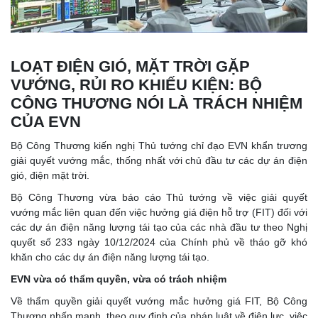
LOẠT ĐIỆN GIÓ, MẶT TRỜI GẶP
VƯỚNG, RỦI RO KHIẾU KIỆN: BỘ
CÔNG THƯƠNG NÓI LÀ TRÁCH NHIỆM
CỦA EVN
Bộ Công Thương kiến nghị Thủ tướng chỉ đạo EVN khẩn trương
giải quyết vướng mắc, thống nhất với chủ đầu tư các dự án điện
gió, điện mặt trời.
Bộ Công Thương vừa báo cáo Thủ tướng về việc giải quyết
vướng mắc liên quan đến việc hưởng giá điện hỗ trợ (FIT) đối với
các dự án điện năng lượng tái tạo của các nhà đầu tư theo Nghị
quyết số 233 ngày 10/12/2024 của Chính phủ về tháo gỡ khó
khăn cho các dự án điện năng lượng tái tạo.
EVN vừa có thẩm quyền, vừa có trách nhiệm
Về thẩm quyền giải quyết vướng mắc hưởng giá FIT, Bộ Công
Thương nhấn mạnh, theo quy định của pháp luật về điện lực, việc