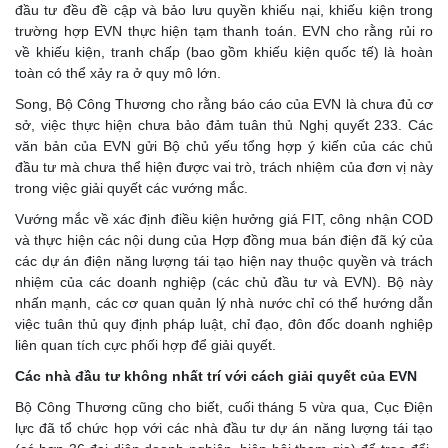
đầu tư đều đề cập và bảo lưu quyền khiếu nại, khiếu kiện trong
trường hợp EVN thực hiện tạm thanh toán. EVN cho rằng rủi ro
về khiếu kiện, tranh chấp (bao gồm khiếu kiện quốc tế) là hoàn
toàn có thể xảy ra ở quy mô lớn.
Song, Bộ Công Thương cho rằng báo cáo của EVN là chưa đủ cơ
sở, việc thực hiện chưa bảo đảm tuân thủ Nghị quyết 233. Các
văn bản của EVN gửi Bộ chủ yếu tổng hợp ý kiến của các chủ
đầu tư mà chưa thể hiện được vai trò, trách nhiệm của đơn vị này
trong việc giải quyết các vướng mắc.
Vướng mắc về xác định điều kiện hưởng giá FIT, công nhận COD
và thực hiện các nội dung của Hợp đồng mua bán điện đã ký của
các dự án điện năng lượng tái tạo hiện nay thuộc quyền và trách
nhiệm của các doanh nghiệp (các chủ đầu tư và EVN). Bộ này
nhấn mạnh, các cơ quan quản lý nhà nước chỉ có thể hướng dẫn
việc tuân thủ quy định pháp luật, chỉ đạo, đôn đốc doanh nghiệp
liên quan tích cực phối hợp để giải quyết.
Các nhà đầu tư không nhất trí với cách giải quyết của EVN
Bộ Công Thương cũng cho biết, cuối tháng 5 vừa qua, Cục Điện
lực đã tổ chức họp với các nhà đầu tư dự án năng lượng tái tạo