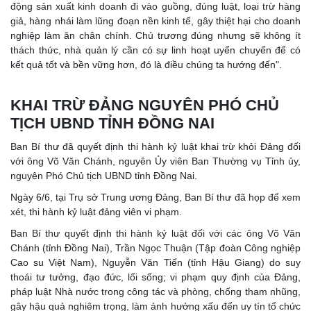
động sản xuất kinh doanh đi vào guồng, đúng luật, loại trừ hàng
giả, hàng nhái làm lũng đoạn nền kinh tế, gây thiệt hại cho doanh
nghiệp làm ăn chân chính. Chủ trương đúng nhưng sẽ không ít
thách thức, nhà quản lý cần có sự linh hoạt uyển chuyển để có
kết quả tốt và bền vững hơn, đó là điều chúng ta hướng đến".
KHAI TRỪ ĐẢNG NGUYÊN PHÓ CHỦ
TỊCH UBND TỈNH ĐỒNG NAI
Ban Bí thư đã quyết định thi hành kỷ luật khai trừ khỏi Đảng đối
với ông Võ Văn Chánh, nguyên Ủy viên Ban Thường vụ Tỉnh ủy,
nguyên Phó Chủ tịch UBND tỉnh Đồng Nai.
Ngày 6/6, tại Trụ sở Trung ương Đảng, Ban Bí thư đã họp để xem
xét, thi hành kỷ luật đảng viên vi phạm.
Ban Bí thư quyết định thi hành kỷ luật đối với các ông Võ Văn
Chánh (tỉnh Đồng Nai), Trần Ngọc Thuận (Tập đoàn Công nghiệp
Cao su Việt Nam), Nguyễn Văn Tiến (tỉnh Hậu Giang) do suy
thoái tư tưởng, đạo đức, lối sống; vi phạm quy định của Đảng,
pháp luật Nhà nước trong công tác và phòng, chống tham nhũng,
gây hậu quả nghiêm trọng, làm ảnh hưởng xấu đến uy tín tổ chức