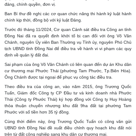
đảng, chính quyền, đơn vị.
Ban Bí thư đề nghị các cơ quan chức năng thi hành kỷ luật hành
chính kịp thời, đồng bộ với kỷ luật Đảng.
Trước đó tháng 11/2024, Cơ quan Cảnh sát điều tra Công an tỉnh
Đồng Nai đã ra quyết định khởi tố bị can đối với ông Võ Văn
Chánh, nguyên Ủy viên Ban Thường vụ Tỉnh ủy, nguyên Phó Chủ
tịch UBND tỉnh Đồng Nai để điều tra về hành vi vi phạm các quy
định về quản lý đất đai.
Sai phạm của ông Võ Văn Chánh có liên quan đến dự án Khu dân
cư thương mại Phước Thái (phường Tam Phước, Tp.Biên Hòa).
Ông Chánh được tại ngoại để phục vụ công tác điều tra.
Theo điều tra của công an, vào năm 2015, ông Trương Quốc
Tuấn, Giám đốc Công ty CP Đầu tư và kinh doanh nhà Phước
Thái (Công ty Phước Thái) ký hợp đồng với Công ty Huy Hoàng
thỏa thuận chuyển nhượng khu đất 9ha đất tại phường Tam
Phước với số tiền hơn 35 tỷ đồng.
Cùng thời điểm này, ông Trương Quốc Tuấn có công văn gửi
UBND tỉnh Đồng Nai đề xuất điều chỉnh quy hoạch khu đất nói
trên từ đất công nghiệp sang khu dân cư thương mại.