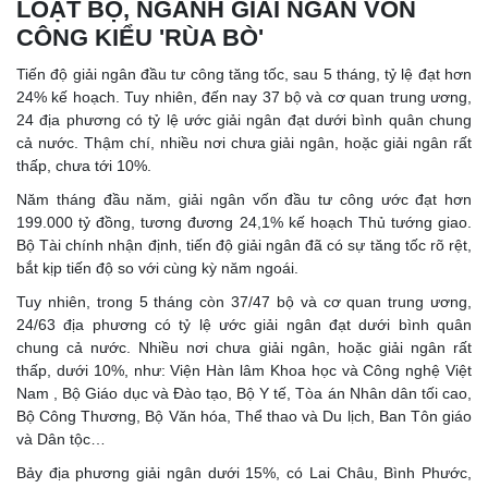
LOẠT BỘ, NGÀNH GIẢI NGÂN VỐN
CÔNG KIỂU 'RÙA BÒ'
Tiến độ giải ngân đầu tư công tăng tốc, sau 5 tháng, tỷ lệ đạt hơn
24% kế hoạch. Tuy nhiên, đến nay 37 bộ và cơ quan trung ương,
24 địa phương có tỷ lệ ước giải ngân đạt dưới bình quân chung
cả nước. Thậm chí, nhiều nơi chưa giải ngân, hoặc giải ngân rất
thấp, chưa tới 10%.
Năm tháng đầu năm, giải ngân vốn đầu tư công ước đạt hơn
199.000 tỷ đồng, tương đương 24,1% kế hoạch Thủ tướng giao.
Bộ Tài chính nhận định, tiến độ giải ngân đã có sự tăng tốc rõ rệt,
bắt kịp tiến độ so với cùng kỳ năm ngoái.
Tuy nhiên, trong 5 tháng còn 37/47 bộ và cơ quan trung ương,
24/63 địa phương có tỷ lệ ước giải ngân đạt dưới bình quân
chung cả nước. Nhiều nơi chưa giải ngân, hoặc giải ngân rất
thấp, dưới 10%, như: Viện Hàn lâm Khoa học và Công nghệ Việt
Nam , Bộ Giáo dục và Đào tạo, Bộ Y tế, Tòa án Nhân dân tối cao,
Bộ Công Thương, Bộ Văn hóa, Thể thao và Du lịch, Ban Tôn giáo
và Dân tộc…
Bảy địa phương giải ngân dưới 15%, có Lai Châu, Bình Phước,