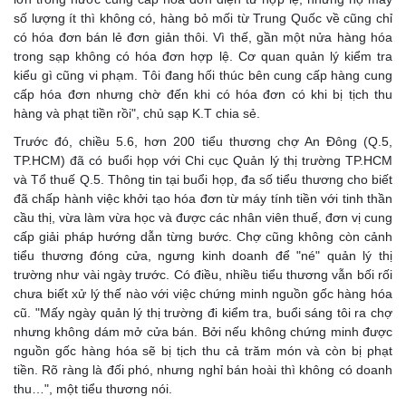
số lượng ít thì không có, hàng bỏ mối từ Trung Quốc về cũng chỉ
có hóa đơn bán lẻ đơn giản thôi. Vì thế, gần một nửa hàng hóa
trong sạp không có hóa đơn hợp lệ. Cơ quan quản lý kiểm tra
kiểu gì cũng vi phạm. Tôi đang hối thúc bên cung cấp hàng cung
cấp hóa đơn nhưng chờ đến khi có hóa đơn có khi bị tịch thu
hàng và phạt tiền rồi", chủ sạp K.T chia sẻ.
Trước đó, chiều 5.6, hơn 200 tiểu thương chợ An Đông (Q.5,
TP.HCM) đã có buổi họp với Chi cục Quản lý thị trường TP.HCM
và Tổ thuế Q.5. Thông tin tại buổi họp, đa số tiểu thương cho biết
đã chấp hành việc khởi tạo hóa đơn từ máy tính tiền với tinh thần
cầu thị, vừa làm vừa học và được các nhân viên thuế, đơn vị cung
cấp giải pháp hướng dẫn từng bước. Chợ cũng không còn cảnh
tiểu thương đóng cửa, ngưng kinh doanh để "né" quản lý thị
trường như vài ngày trước. Có điều, nhiều tiểu thương vẫn bối rối
chưa biết xử lý thế nào với việc chứng minh nguồn gốc hàng hóa
cũ. "Mấy ngày quản lý thị trường đi kiểm tra, buổi sáng tôi ra chợ
nhưng không dám mở cửa bán. Bởi nếu không chứng minh được
nguồn gốc hàng hóa sẽ bị tịch thu cả trăm món và còn bị phạt
tiền. Rõ ràng là đối phó, nhưng nghỉ bán hoài thì không có doanh
thu…", một tiểu thương nói.