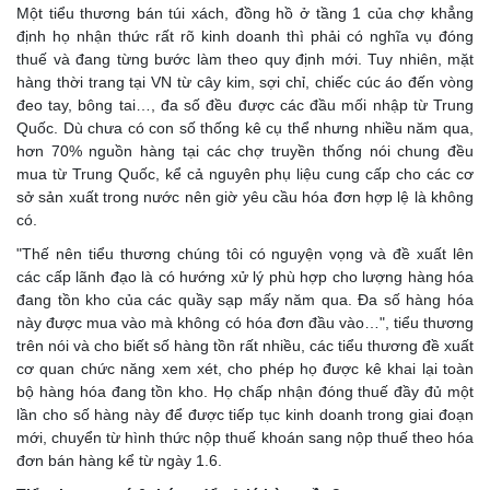
Một tiểu thương bán túi xách, đồng hồ ở tầng 1 của chợ khẳng
định họ nhận thức rất rõ kinh doanh thì phải có nghĩa vụ đóng
thuế và đang từng bước làm theo quy định mới. Tuy nhiên, mặt
hàng thời trang tại VN từ cây kim, sợi chỉ, chiếc cúc áo đến vòng
đeo tay, bông tai…, đa số đều được các đầu mối nhập từ Trung
Quốc. Dù chưa có con số thống kê cụ thể nhưng nhiều năm qua,
hơn 70% nguồn hàng tại các chợ truyền thống nói chung đều
mua từ Trung Quốc, kể cả nguyên phụ liệu cung cấp cho các cơ
sở sản xuất trong nước nên giờ yêu cầu hóa đơn hợp lệ là không
có.
"Thế nên tiểu thương chúng tôi có nguyện vọng và đề xuất lên
các cấp lãnh đạo là có hướng xử lý phù hợp cho lượng hàng hóa
đang tồn kho của các quầy sạp mấy năm qua. Đa số hàng hóa
này được mua vào mà không có hóa đơn đầu vào…", tiểu thương
trên nói và cho biết số hàng tồn rất nhiều, các tiểu thương đề xuất
cơ quan chức năng xem xét, cho phép họ được kê khai lại toàn
bộ hàng hóa đang tồn kho. Họ chấp nhận đóng thuế đầy đủ một
lần cho số hàng này để được tiếp tục kinh doanh trong giai đoạn
mới, chuyển từ hình thức nộp thuế khoán sang nộp thuế theo hóa
đơn bán hàng kể từ ngày 1.6.