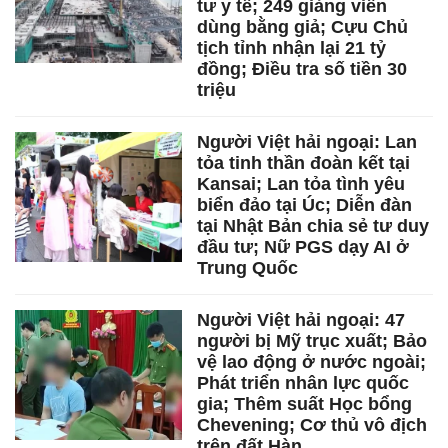
tư y tế; 249 giảng viên
dùng bằng giả; Cựu Chủ
tịch tỉnh nhận lại 21 tỷ
đồng; Điều tra số tiền 30
triệu
Người Việt hải ngoại: Lan
tỏa tinh thần đoàn kết tại
Kansai; Lan tỏa tình yêu
biển đảo tại Úc; Diễn đàn
tại Nhật Bản chia sẻ tư duy
đầu tư; Nữ PGS dạy AI ở
Trung Quốc
Người Việt hải ngoại: 47
người bị Mỹ trục xuất; Bảo
vệ lao động ở nước ngoài;
Phát triển nhân lực quốc
gia; Thêm suất Học bổng
Chevening; Cơ thủ vô địch
trên đất Hàn