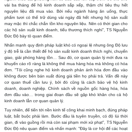
vài ba tháng để hộ kinh doanh sắp xếp, thậm chí tiêu thụ hết
nguyên liệu đã mua vào. Bởi nếu ngành hàng ăn uống, thực
phẩm tươi có thể trữ dùng vài ngày đã hết nhưng hộ sản xuất
may mặc thì chắc chắn tồn kho nguyên liệu. Nên có thời gian cho
các hộ sản xuất kinh doanh, tiểu thương thích nghi", TS Nguyễn
Đức Độ bày tỏ quan điểm.
Nhấn mạnh quy định pháp luật khó có ngoại lệ nhưng ông Độ lưu
ý độ trễ là cần thiết để hộ sản xuất kinh doanh thích nghi, chuyển
giao, giải phóng hàng tồn… Sau đó, cơ quan quản lý mới đưa ra
khuyến cáo rõ ràng là không thể mua hàng hóa mà không có hóa
đơn. "Tôi cũng nghe hộ kinh doanh phản ánh hóa đơn đầu vào
không được bên bán xuất đúng giá tiền họ phải trả. Vấn đề này
cơ quan thuế cần lưu ý, bởi đó cũng là cách bảo vệ hộ kinh
doanh, doanh nghiệp. Chính sách về nguồn gốc hàng hóa, hóa
đơn đầu vào… trong giai đoạn đầu sẽ gặp khó khăn cho cả hộ
kinh doanh lẫn cơ quan quản lý.
Tuy nhiên, để tiến tới nền kinh tế công khai minh bạch, đúng pháp
luật, bắt buộc phải làm. Bước đầu là tuyên truyền, có độ lùi thời
gian, đi vào guồng rồi mà còn sai phạm mới xử phạt", TS Nguyễn
Đức Độ nêu quan điểm và nhấn mạnh: "Đây là cơ hội để các hoạt