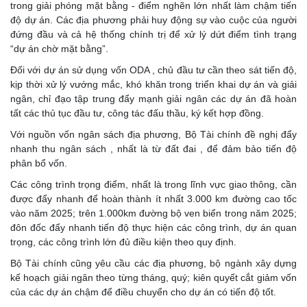
trong giải phóng mặt bằng - điểm nghẽn lớn nhất làm chậm tiến
độ dự án. Các địa phương phải huy động sự vào cuộc của người
đứng đầu và cả hệ thống chính trị để xử lý dứt điểm tình trạng
“dự án chờ mặt bằng”.
Đối với dự án sử dụng vốn ODA , chủ đầu tư cần theo sát tiến độ,
kịp thời xử lý vướng mắc, khó khăn trong triển khai dự án và giải
ngân, chỉ đạo tập trung đẩy mạnh giải ngân các dự án đã hoàn
tất các thủ tục đầu tư, công tác đấu thầu, ký kết hợp đồng.
Với nguồn vốn ngân sách địa phương, Bộ Tài chính đề nghị đẩy
nhanh thu ngân sách , nhất là từ đất đai , để đảm bảo tiến độ
phân bổ vốn.
Các công trình trọng điểm, nhất là trong lĩnh vực giao thông, cần
được đẩy nhanh để hoàn thành ít nhất 3.000 km đường cao tốc
vào năm 2025; trên 1.000km đường bộ ven biển trong năm 2025;
đôn đốc đẩy nhanh tiến độ thực hiện các công trình, dự án quan
trọng, các công trình lớn đủ điều kiện theo quy định.
Bộ Tài chính cũng yêu cầu các địa phương, bộ ngành xây dựng
kế hoạch giải ngân theo từng tháng, quý; kiên quyết cắt giảm vốn
của các dự án chậm để điều chuyển cho dự án có tiến độ tốt.