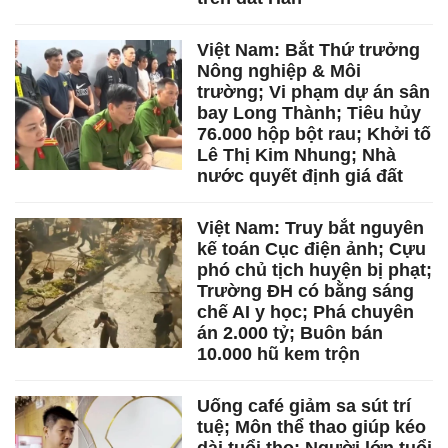
Việt Nam: Bắt Thứ trưởng
Nông nghiệp & Môi
trường; Vi phạm dự án sân
bay Long Thành; Tiêu hủy
76.000 hộp bột rau; Khởi tố
Lê Thị Kim Nhung; Nhà
nước quyết định giá đất
Việt Nam: Truy bắt nguyên
kế toán Cục điện ảnh; Cựu
phó chủ tịch huyện bị phạt;
Trường ĐH có bằng sáng
chế AI y học; Phá chuyên
án 2.000 tỷ; Buôn bán
10.000 hũ kem trộn
Uống café giảm sa sút trí
tuệ; Môn thể thao giúp kéo
dài tuổi thọ; Người lớn tuổi