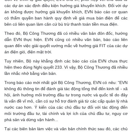
các dự án xác định điều kiện hưởng giá khuyến khích. Đối với dự
án không được hưởng giá khuyến khích, EVN báo cáo cơ quan
có thẩm quyền ban hành quy định về giá mua bán điện để các
bên có liên quan làm căn cứ bù trừ thanh toán tiền mua điện.
Theo đó, Bộ Công Thương đã có nhiều văn bản đôn đốc, hướng
dẫn EVN thực hiện. EVN cũng có nhiều văn bản, báo cáo liên
quan đến việc giải quyết vướng mắc về hưởng giá FIT của các dự
án điện gió, điện mặt trời.
Tuy nhiên, Bộ này khẳng định các báo cáo của EVN chưa thực
hiện theo đúng Nghị quyết 233. Vì vậy, Bộ Công Thương đã nhiều
lần nhắc nhở bằng văn bản.
Trong báo cáo mới nhất gửi Bộ Công Thương, EVN có nêu: “EVN
không đủ thông tin để đánh giá tác động tổng thể đến kinh tế - xã
hội, ảnh hưởng môi trường đầu tư trong nước và quốc tế do đây
là vấn đề vĩ mô, cần có sự hỗ trợ đánh giá từ các cấp quản lý nhà
nước cao hơn. Ý kiến của các chủ đầu tư đối với tác động đến
môi trường đầu tư, tài chính và lợi ích của chủ đầu tư, nguy cơ
phá sản và dừng vận hành...
Tại các biên bản làm việc và văn bản chính thức sau đó, các chủ