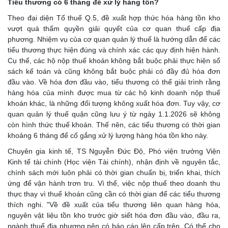
Tiểu thương có 6 tháng để xử lý hàng tồn?
Theo đại diện Tổ thuế Q.5, đề xuất hợp thức hóa hàng tồn kho
vượt quá thẩm quyền giải quyết của cơ quan thuế cấp địa
phương. Nhiệm vụ của cơ quan quản lý thuế là hướng dẫn để các
tiểu thương thực hiện đúng và chính xác các quy định hiện hành.
Cụ thể, các hộ nộp thuế khoán không bắt buộc phải thực hiện sổ
sách kế toán và cũng không bắt buộc phải có đầy đủ hóa đơn
đầu vào. Về hóa đơn đầu vào, tiểu thương có thể giải trình rằng
hàng hóa của mình được mua từ các hộ kinh doanh nộp thuế
khoán khác, là những đối tượng không xuất hóa đơn. Tuy vậy, cơ
quan quản lý thuế quận cũng lưu ý từ ngày 1.1.2026 sẽ không
còn hình thức thuế khoán. Thế nên, các tiểu thương có thời gian
khoảng 6 tháng để cố gắng xử lý lượng hàng hóa tồn kho này.
Chuyên gia kinh tế, TS Nguyễn Đức Độ, Phó viện trưởng Viện
Kinh tế tài chính (Học viện Tài chính), nhận định về nguyên tắc,
chính sách mới luôn phải có thời gian chuẩn bị, triển khai, thích
ứng để vận hành trơn tru. Vì thế, việc nộp thuế theo doanh thu
thực thay vì thuế khoán cũng cần có thời gian để các tiểu thương
thích nghi. "Về đề xuất của tiểu thương liên quan hàng hóa,
nguyên vật liệu tồn kho trước giờ siết hóa đơn đầu vào, đầu ra,
ngành thuế địa phương nên có báo cáo lên cấp trên. Có thể cho