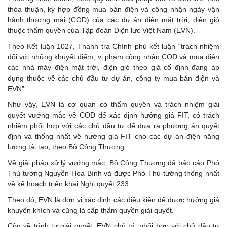
thỏa thuận, ký hợp đồng mua bán điện và công nhận ngày vận
hành thương mại (COD) của các dự án điện mặt trời, điện gió
thuộc thẩm quyền của Tập đoàn Điện lực Việt Nam (EVN).
Theo Kết luận 1027, Thanh tra Chính phủ kết luận “trách nhiệm
đối với những khuyết điểm, vi phạm công nhận COD và mua điện
các nhà máy điện mặt trời, điện gió theo giá cố định đang áp
dụng thuộc về các chủ đầu tư dự án, công ty mua bán điện và
EVN”.
Như vậy, EVN là cơ quan có thẩm quyền và trách nhiệm giải
quyết vướng mắc về COD để xác định hưởng giá FIT, có trách
nhiệm phối hợp với các chủ đầu tư để đưa ra phương án quyết
định và thống nhất về hưởng giá FIT cho các dự án điện năng
lượng tái tạo, theo Bộ Công Thương.
Về giải pháp xử lý vướng mắc, Bộ Công Thương đã báo cáo Phó
Thủ tướng Nguyễn Hòa Bình và được Phó Thủ tướng thống nhất
về kế hoạch triển khai Nghị quyết 233.
Theo đó, EVN là đơn vị xác định các điều kiện để được hưởng giá
khuyến khích và cũng là cấp thẩm quyền giải quyết.
Còn về trình tự giải quyết, EVN chủ trì, phối hợp với chủ đầu tư