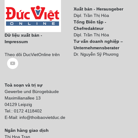
Xuất bản - Herausgeber
Dipl. Trần Thị Hòa
Tổng Biên tập -
Chefredakteur
Dipl. Trần Thị Hòa
Dữ liệu xuất bản -
Tư vấn doanh nghiệp –
Impressum
Unternehmensberater
Dr. Nguyễn Sỹ Phương
Theo dõi DucVietOnline trên
Toà soạn và trị sự
Gewerbe und Bürogebäude
Maximilianallee 13
04129 Leipzig
Tel.: 0172 4118402
E-Mail: info@thoibaovietduc.de
Ngân hàng giao dịch
Thi Hoa Tran