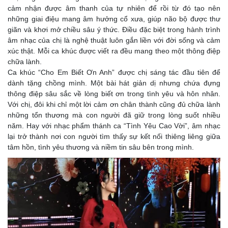
cảm nhận được âm thanh của tự nhiên để rồi từ đó tạo nên
những giai điệu mang âm hưởng cổ xưa, giúp não bộ được thư
giãn và khơi mở chiều sâu ý thức. Điều đặc biệt trong hành trình
âm nhạc của chị là nghệ thuật luôn gắn liền với đời sống và cảm
xúc thật. Mỗi ca khúc được viết ra đều mang theo một thông điệp
chữa lành.
Ca khúc “Cho Em Biết Ơn Anh” được chị sáng tác đầu tiên để
dành tặng chồng mình. Một bài hát giản dị nhưng chứa đựng
thông điệp sâu sắc về lòng biết ơn trong tình yêu và hôn nhân.
Với chị, đôi khi chỉ một lời cảm ơn chân thành cũng đủ chữa lành
những tổn thương mà con người đã giữ trong lòng suốt nhiều
năm. Hay với nhạc phẩm thánh ca “Tình Yêu Cao Vời”, âm nhạc
lại trở thành nơi con người tìm thấy sự kết nối thiêng liêng giữa
tâm hồn, tình yêu thương và niềm tin sâu bên trong mình.