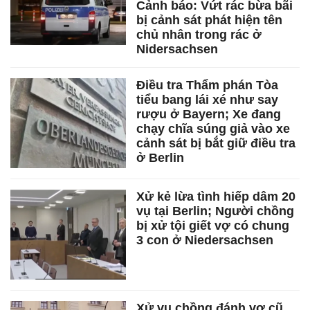
Cảnh báo: Vứt rác bừa bãi
bị cảnh sát phát hiện tên
chủ nhân trong rác ở
Nidersachsen
Điều tra Thẩm phán Tòa
tiểu bang lái xé như say
rượu ở Bayern; Xe đang
chạy chĩa súng giả vào xe
cảnh sát bị bắt giữ điều tra
ở Berlin
Xử kẻ lừa tình hiếp dâm 20
vụ tại Berlin; Người chồng
bị xử tội giết vợ có chung
3 con ở Niedersachsen
Xử vụ chồng đánh vợ cũ