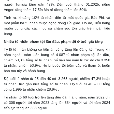
người Tunisia tăng gần 47%. Đến cuối tháng 01.2025, riêng
Angeri tăng thêm 17,5% Ma rố tănng thêm lên 50%.
Tính ra, khoảng 10% tù nhân đến từ một quốc gia Bắc Phi, và
một phần ba tù nhân thuộc cộng đồng Hồi giáo. Do đó, Tiểu bang
muốn cung cấp các mục sư chăm sóc tôn giáo trên toàn tiểu
bang.
Nhiều tù nhân phạm tội lần đầu, phạm tội ở tuổi già tăng
Tỷ lệ tù nhân không có tiền án cũng tăng lên đáng kể. Trong khi
năm ngoái, toàn Liên bang có 4.087 tù nhân phạm tội lần đầu,
chiếm 59,3% tổng số tù nhân. Số liệu hai năm trước đó chỉ 3.350
tù nhân, chiếm 53,9%. Họ bị buộc tội trộm cắp và tham ô, buôn
bán ma túy và hành hung.
Độ tuổi tù nhân từ 25 đến 40 có 3.263 người, chiếm 47,3% hoặc
tù nhân, tức gần nửa tổng số tù nhân. Độ tuổi từ 40 – 60 tổng
cộng 1.995 tù nhân chiếm 28,9% .
Tù nhân từ 60 tuổi trở lên tăng đều đặn hàng năm, năm 2022 chỉ
có 308 người, tới năm 2023 tăng lên 334 người, và tới năm 2024
tiếp tục tăng lên 368 người.