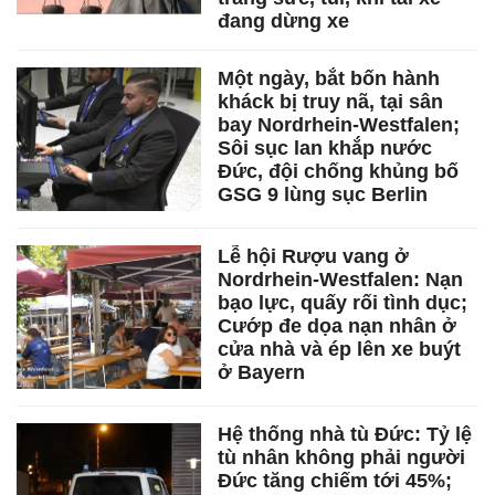
đang dừng xe
Một ngày, bắt bốn hành
kháck bị truy nã, tại sân
bay Nordrhein-Westfalen;
Sôi sục lan khắp nước
Đức, đội chống khủng bố
GSG 9 lùng sục Berlin
Lễ hội Rượu vang ở
Nordrhein-Westfalen: Nạn
bạo lực, quấy rối tình dục;
Cướp đe dọa nạn nhân ở
cửa nhà và ép lên xe buýt
ở Bayern
Hệ thống nhà tù Đức: Tỷ lệ
tù nhân không phải người
Đức tăng chiếm tới 45%;