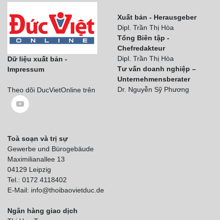
Xuất bản - Herausgeber
Dipl. Trần Thị Hòa
Tổng Biên tập -
Chefredakteur
Dipl. Trần Thị Hòa
Dữ liệu xuất bản -
Tư vấn doanh nghiệp –
Impressum
Unternehmensberater
Dr. Nguyễn Sỹ Phương
Theo dõi DucVietOnline trên
Toà soạn và trị sự
Gewerbe und Bürogebäude
Maximilianallee 13
04129 Leipzig
Tel.: 0172 4118402
E-Mail: info@thoibaovietduc.de
Ngân hàng giao dịch