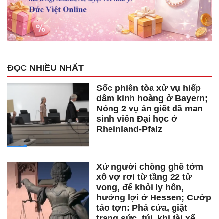
ĐỌC NHIỀU NHẤT
Sốc phiên tòa xử vụ hiếp
dâm kinh hoàng ở Bayern;
Nóng 2 vụ án giết dã man
sinh viên Đại học ở
Rheinland-Pfalz
Xử người chồng ghê tởm
xô vợ rơi từ tầng 22 tử
vong, để khỏi ly hôn,
hưởng lợi ở Hessen; Cướp
táo tợn: Phá cửa, giật
trang sức, túi, khi tài xế