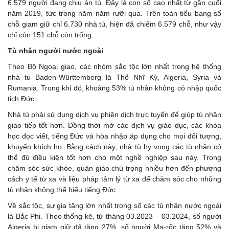
6.579 người đang chịu án tù. Đây là con số cao nhất từ gần cuối
năm 2019, tức trong năm năm rưỡi qua. Trên toàn tiểu bang số
chỗ giam giữ chỉ 6.730 nhà tù, hiện đã chiếm 6.579 chỗ, như vậy
chỉ còn 151 chỗ còn trống.
Tù nhân người nước ngoài
Theo Bộ Ngoại giao, các nhóm sắc tộc lớn nhất trong hệ thống
nhà tù Baden-Württemberg là Thổ Nhĩ Kỳ, Algeria, Syria và
Rumania. Trong khi đó, khoảng 53% tù nhân không có nhập quốc
tịch Đức.
Nhà tù phải sử dụng dịch vụ phiên dịch trực tuyến để giúp tù nhân
giao tiếp tốt hơn. Đồng thời mở các dịch vụ giáo dục, các khóa
học đọc viết, tiếng Đức và hòa nhập áp dụng cho mọi đối tượng,
khuyến khích họ. Bằng cách này, nhà tù hy vọng các tù nhân có
thể đủ điều kiện tốt hơn cho một nghề nghiệp sau này. Trong
chăm sóc sức khỏe, quản giáo chú trọng nhiều hơn đến phương
cách y tế từ xa và liệu pháp tâm lý từ xa để chăm sóc cho những
tù nhân không thể hiểu tiếng Đức.
Về sắc tộc, sự gia tăng lớn nhất trong số các tù nhân nước ngoài
là Bắc Phi. Theo thống kê, từ tháng 03.2023 – 03.2024, số người
Algeria bị giam giữ đã tăng 27%, số người Ma-rốc tăng 52% và