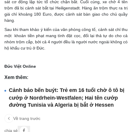
sát cơ động lập tức tổ chức chặn bắt. Cuối cùng, xe chở 4 tên
trộm đã bị cảnh sát bắt tại Heiligenstadt. Hàng ăn trộm thực ra trị
giá chỉ khoảng 180 Euro, được cảnh sát bàn giao cho chủ quầy
hàng.
Sau khi tham khảo ý kiến của văn phòng công tố, cảnh sát chỉ thu
một khoản tiền phạt mang tính đặt cọc, đổi lại thả tự do cho cả
nhóm trộm cắp, bởi cả 4 người đều là người nước ngoài không có
hộ khẩu cư trú ở Đức.
Đức Việt Online
Xem thêm:
Cảnh báo bến buýt: Trẻ em 16 tuổi chờ ô tô bị
cướp ở Nordrhein-Westfalen; Hai tên cướp
đường Tunisia và Algeria bị bắt ở Hessen
Về trang trước
chia sẻ