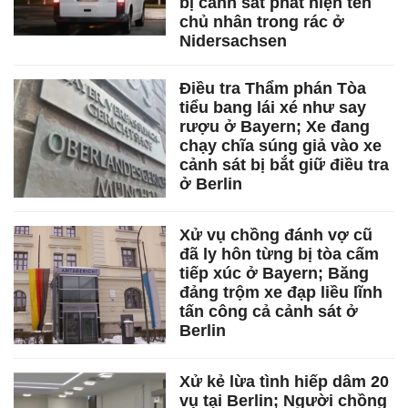
bị cảnh sát phát hiện tên
chủ nhân trong rác ở
Nidersachsen
Điều tra Thẩm phán Tòa
tiểu bang lái xé như say
rượu ở Bayern; Xe đang
chạy chĩa súng giả vào xe
cảnh sát bị bắt giữ điều tra
ở Berlin
Xử vụ chồng đánh vợ cũ
đã ly hôn từng bị tòa cấm
tiếp xúc ở Bayern; Băng
đảng trộm xe đạp liều lĩnh
tấn công cả cảnh sát ở
Berlin
Xử kẻ lừa tình hiếp dâm 20
vụ tại Berlin; Người chồng