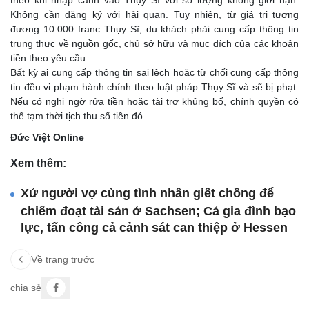
theo khi nhập cảnh vào Thụy Sĩ với số lượng không giới hạn.
Không cần đăng ký với hải quan. Tuy nhiên, từ giá trị tương
đương 10.000 franc Thụy Sĩ, du khách phải cung cấp thông tin
trung thực về nguồn gốc, chủ sở hữu và mục đích của các khoản
tiền theo yêu cầu.
Bất kỳ ai cung cấp thông tin sai lệch hoặc từ chối cung cấp thông
tin đều vi phạm hành chính theo luật pháp Thụy Sĩ và sẽ bị phạt.
Nếu có nghi ngờ rửa tiền hoặc tài trợ khủng bố, chính quyền có
thể tạm thời tịch thu số tiền đó.
Đức Việt Online
Xem thêm:
Xử người vợ cùng tình nhân giết chồng để
chiếm đoạt tài sản ở Sachsen; Cả gia đình bạo
lực, tấn công cả cảnh sát can thiệp ở Hessen
Về trang trước
chia sẻ