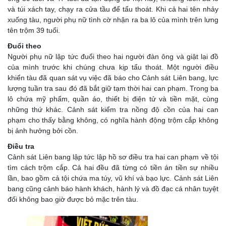
và túi xách tay, chạy ra cửa tầu để tẩu thoát. Khi cả hai tên nhảy
xuống tàu, người phụ nữ tình cờ nhận ra ba lô của mình trên lưng
tên trộm 39 tuổi.
Đuổi theo
Người phụ nữ lập tức đuổi theo hai người đàn ông và giật lại đồ
của mình trước khi chúng chưa kịp tẩu thoát. Một người điều
khiển tàu đã quan sát vụ việc đã báo cho Cảnh sát Liên bang, lực
lượng tuần tra sau đó đã bắt giữ tạm thời hai can phạm. Trong ba
lô chứa mỹ phẩm, quần áo, thiết bị điện tử và tiền mặt, cùng
những thứ khác. Cảnh sát kiểm tra nồng độ cồn của hai can
phạm cho thấy bằng không, có nghĩa hành động trộm cắp không
bị ảnh hưởng bởi cồn.
Điều tra
Cảnh sát Liên bang lập tức lập hồ sơ điều tra hai can phạm về tội
tìm cách trộm cắp. Cả hai đều đã từng có tiền án tiền sự nhiều
lần, bao gồm cả tội chứa ma túy, vũ khí và bạo lực. Cảnh sát Liên
bang cũng cảnh báo hành khách, hành lý và đồ đạc cá nhân tuyệt
đối không bao giờ được bỏ mặc trên tàu.