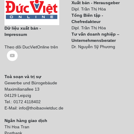
Xuất bản - Herausgeber
Dipl. Trần Thị Hòa
Tổng Biên tập -
Chefredakteur
Dipl. Trần Thị Hòa
Dữ liệu xuất bản -
Tư vấn doanh nghiệp –
Impressum
Unternehmensberater
Dr. Nguyễn Sỹ Phương
Theo dõi DucVietOnline trên
Toà soạn và trị sự
Gewerbe und Bürogebäude
Maximilianallee 13
04129 Leipzig
Tel.: 0172 4118402
E-Mail: info@thoibaovietduc.de
Ngân hàng giao dịch
Thi Hoa Tran
Postbank