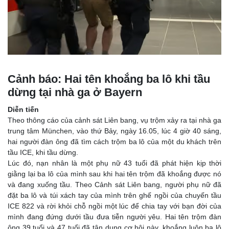
Cảnh báo: Hai tên khoắng ba lô khi tầu
dừng tại nhà ga ở Bayern
Diễn tiến
Theo thông cáo của cảnh sát Liên bang, vụ trộm xảy ra tại nhà ga
trung tâm München, vào thứ Bảy, ngày 16.05, lúc 4 giờ 40 sáng,
hai người đàn ông đã tìm cách trộm ba lô của một du khách trên
tầu ICE, khi tầu dừng.
Lúc đó, nạn nhân là một phụ nữ 43 tuổi đã phát hiện kịp thời
giằng lại ba lô của mình sau khi hai tên trộm đã khoắng được nó
và đang xuống tầu. Theo Cảnh sát Liên bang, người phụ nữ đã
đặt ba lô và túi xách tay của mình trên ghế ngồi của chuyến tầu
ICE 822 và rời khỏi chỗ ngồi một lúc để chia tay với bạn đời của
mình đang đứng dưới tầu đưa tiễn người yêu. Hai tên trộm đàn
ông 39 tuổi và 47 tuổi đã tận dụng cơ hội này, khoắng luôn ba lô