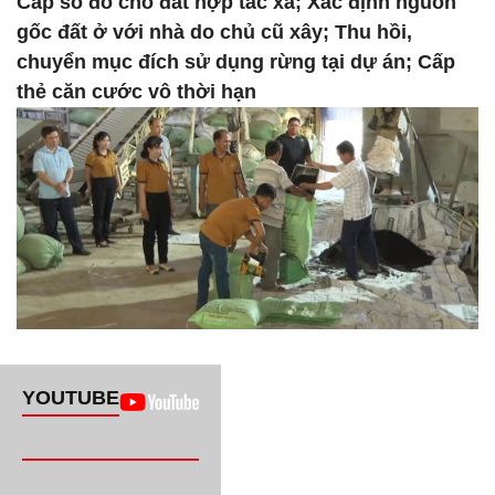
Cấp sổ đỏ cho đất hợp tác xã; Xác định nguồn
gốc đất ở với nhà do chủ cũ xây; Thu hồi,
chuyển mục đích sử dụng rừng tại dự án; Cấp
thẻ căn cước vô thời hạn
YOUTUBE