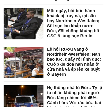
Một ngày, bắt bốn hành
kháck bị truy nã, tại sân
bay Nordrhein-Westfalen;
Sôi sục lan khắp nước
Đức, đội chống khủng bố
GSG 9 lùng sục Berlin
Lễ hội Rượu vang ở
Nordrhein-Westfalen: Nạn
bạo lực, quấy rối tình dục;
Cướp đe dọa nạn nhân ở
cửa nhà và ép lên xe buýt
ở Bayern
Hệ thống nhà tù Đức: Tỷ lệ
tù nhân không phải người
Đức tăng chiếm tới 45%;
Cảnh báo: Vứt rác bừa bãi