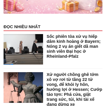
ĐỌC NHIỀU NHẤT
Sốc phiên tòa xử vụ hiếp
dâm kinh hoàng ở Bayern;
Nóng 2 vụ án giết dã man
sinh viên Đại học ở
Rheinland-Pfalz
Xử người chồng ghê tởm
xô vợ rơi từ tầng 22 tử
vong, để khỏi ly hôn,
hưởng lợi ở Hessen; Cướp
táo tợn: Phá cửa, giật
trang sức, túi, khi tài xế
đang dừng xe